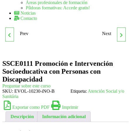
Áreas profesionales de formación
Píldoras formativas: Accede gratis!
Noticias
Contacto
Prev
Next
SSCB0211 DIRECCIÓN Y
SSCE0112 ATENCIÓN AL
COORDINACIÓN DE
ALUMNADO CON
SSCE0111 Promoción e Intervención
ACTIVIDADES DE
NECESIDADES
Socioeducativa con Personas con
TIEMPO LIBRE
EDUCATIVAS
Discapacidad
Preguntar sobre este curso
SKU:
EVOL-10230-iNO-B
EDUCATIVO INFANTIL Y
Etiqueta:
ESPECIALES (ACNEE) EN
Atención Social y/o
Sanitária
JUVENIL
CENTROS EDUCATIVOS
Exportar como PDF
Imprimir
Descripción
Información adicional