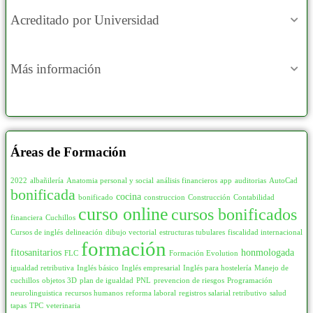
Acreditado por Universidad
Más información
Áreas de Formación
2022
albañilería
Anatomia personal y social
análisis financieros
app
auditorias
AutoCad
bonificada
cocina
bonificado
construccion
Construcción
Contabilidad
curso online
cursos bonificados
financiera
Cuchillos
Cursos de inglés
delineación
dibujo vectorial
estructuras tubulares
fiscalidad internacional
formación
fitosanitarios
honmologada
FLC
Formación Evolution
igualdad retributiva
Inglés básico
Inglés empresarial
Inglés para hostelería
Manejo de
cuchillos
objetos 3D
plan de igualdad
PNL
prevencion de riesgos
Programación
neurolinguistica
recursos humanos
reforma laboral
registros salarial retributivo
salud
tapas
TPC
veterinaria