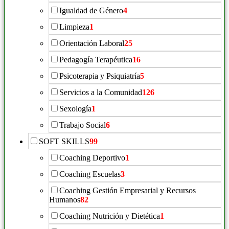
Igualdad de Género
4
Limpieza
1
Orientación Laboral
25
Pedagogía Terapéutica
16
Psicoterapia y Psiquiatría
5
Servicios a la Comunidad
126
Sexología
1
Trabajo Social
6
SOFT SKILLS
99
Coaching Deportivo
1
Coaching Escuelas
3
Coaching Gestión Empresarial y Recursos
Humanos
82
Coaching Nutrición y Dietética
1