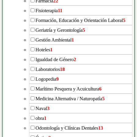
Farmacia
22
Fisioterapia
11
Formación, Educación y Orientación Laboral
5
Geriatría y Gerontología
5
Gestión Ambiental
1
Hoteles
1
Igualdad de Género
2
Laboratorios
18
Logopedia
9
Marítimo Pesquera y Acuicultura
6
Medicina Alternativa / Naturopatía
5
Naval
3
obra
1
Odontología y Clínicas Dentales
13