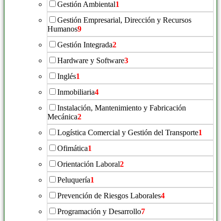
Gestión Ambiental
1
Gestión Empresarial, Dirección y Recursos
Humanos
9
Gestión Integrada
2
Hardware y Software
3
Inglés
1
Inmobiliaria
4
Instalación, Mantenimiento y Fabricación
Mecánica
2
Logística Comercial y Gestión del Transporte
1
Ofimática
1
Orientación Laboral
2
Peluquería
1
Prevención de Riesgos Laborales
4
Programación y Desarrollo
7