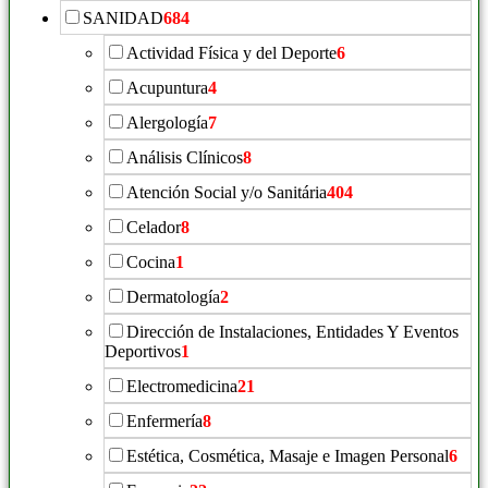
SANIDAD
684
Actividad Física y del Deporte
6
Acupuntura
4
Alergología
7
Análisis Clínicos
8
Atención Social y/o Sanitária
404
Celador
8
Cocina
1
Dermatología
2
Dirección de Instalaciones, Entidades Y Eventos
Deportivos
1
Electromedicina
21
Enfermería
8
Estética, Cosmética, Masaje e Imagen Personal
6