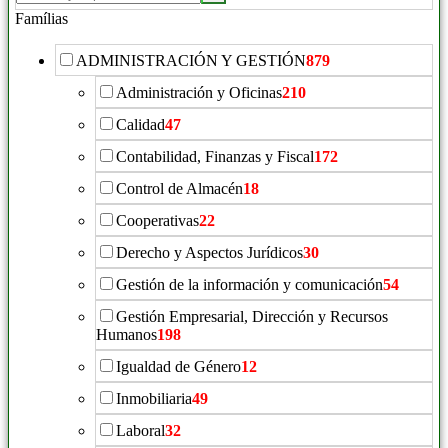
productos:
Famílias
ADMINISTRACIÓN Y GESTIÓN
879
Administración y Oficinas
210
Calidad
47
Contabilidad, Finanzas y Fiscal
172
Control de Almacén
18
Cooperativas
22
Derecho y Aspectos Jurídicos
30
Gestión de la información y comunicación
54
Gestión Empresarial, Dirección y Recursos
Humanos
198
Igualdad de Género
12
Inmobiliaria
49
Laboral
32