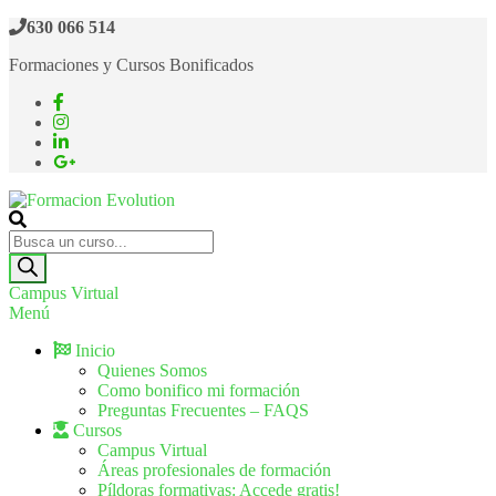
Saltar
630 066 514
al
Formaciones y Cursos Bonificados
contenido
Formacion Evolution
Cursos de formación continua
Búsqueda
de
productos
Campus Virtual
Menú
Inicio
Quienes Somos
Como bonifico mi formación
Preguntas Frecuentes – FAQS
Cursos
Campus Virtual
Áreas profesionales de formación
Píldoras formativas: Accede gratis!