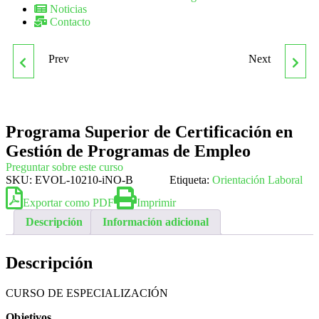
Noticias
Contacto
Prev
Next
PROGRAMA SUPERIOR
PROGRAMA SUPERIOR
DE CERTIFICACIÓN EN
DE CERTIFICACIÓN EN
Programa Superior de Certificación en
DESARROLLO LOCAL
PSICOLOGÍA INFANTIL
Gestión de Programas de Empleo
PARA TITULADOS
Preguntar sobre este curso
SKU:
EVOL-10210-iNO-B
Etiqueta:
Orientación Laboral
UNIVERSITARIOS EN
Exportar como PDF
Imprimir
Descripción
Información adicional
PSICOLOGÍA
Descripción
CURSO DE ESPECIALIZACIÓN
Objetivos