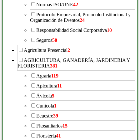
Normas ISO/UNE
42
Protocolo Empresarial, Protocolo Institucional y
Organización de Eventos
24
Responsabilidad Social Corporativa
10
Seguros
50
Agricultura Presencial
2
AGRICULTURA, GANADERÍA, JARDINERIA Y
FLORISTERIA
381
Agraria
119
Apicultura
11
Ávicola
5
Cunícola
1
Ecuestre
39
Fitosanitarios
15
Floristeria
41