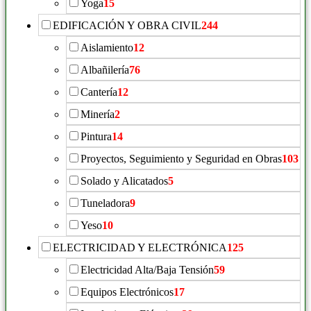
Yoga
15
EDIFICACIÓN Y OBRA CIVIL
244
Aislamiento
12
Albañilería
76
Cantería
12
Minería
2
Pintura
14
Proyectos, Seguimiento y Seguridad en Obras
103
Solado y Alicatados
5
Tuneladora
9
Yeso
10
ELECTRICIDAD Y ELECTRÓNICA
125
Electricidad Alta/Baja Tensión
59
Equipos Electrónicos
17