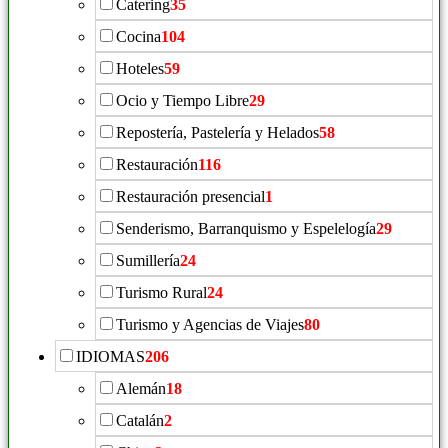
Catering
35
Cocina
104
Hoteles
59
Ocio y Tiempo Libre
29
Repostería, Pastelería y Helados
58
Restauración
116
Restauración presencial
1
Senderismo, Barranquismo y Espelelogía
29
Sumillería
24
Turismo Rural
24
Turismo y Agencias de Viajes
80
IDIOMAS
206
Alemán
18
Catalán
2