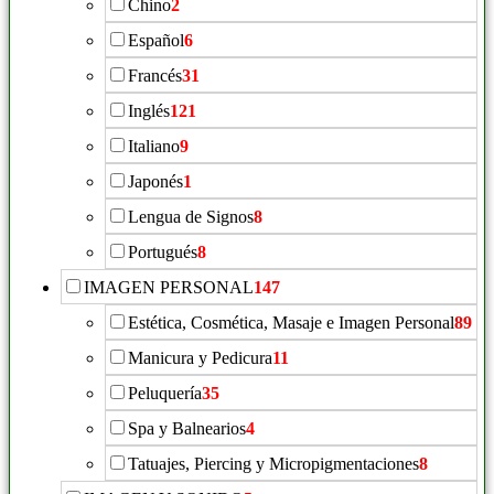
Chino
2
Español
6
Francés
31
Inglés
121
Italiano
9
Japonés
1
Lengua de Signos
8
Portugués
8
IMAGEN PERSONAL
147
Estética, Cosmética, Masaje e Imagen Personal
89
Manicura y Pedicura
11
Peluquería
35
Spa y Balnearios
4
Tatuajes, Piercing y Micropigmentaciones
8