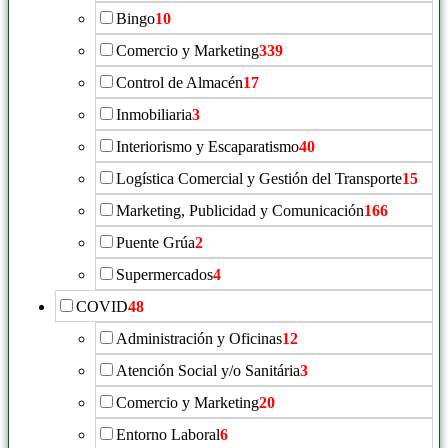
Bingo
10
Comercio y Marketing
339
Control de Almacén
17
Inmobiliaria
3
Interiorismo y Escaparatismo
40
Logística Comercial y Gestión del Transporte
15
Marketing, Publicidad y Comunicación
166
Puente Grúa
2
Supermercados
4
COVID
48
Administración y Oficinas
12
Atención Social y/o Sanitária
3
Comercio y Marketing
20
Entorno Laboral
6