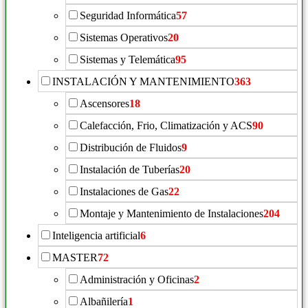
Seguridad Informática
57
Sistemas Operativos
20
Sistemas y Telemática
95
INSTALACIÓN Y MANTENIMIENTO
363
Ascensores
18
Calefacción, Frio, Climatización y ACS
90
Distribución de Fluidos
9
Instalación de Tuberías
20
Instalaciones de Gas
22
Montaje y Mantenimiento de Instalaciones
204
Inteligencia artificial
6
MASTER
72
Administración y Oficinas
2
Albañilería
1