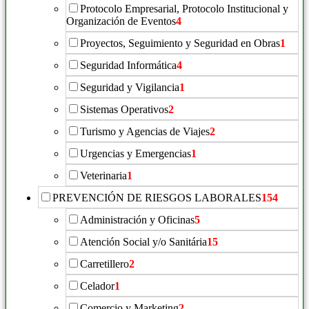
Protocolo Empresarial, Protocolo Institucional y
Organización de Eventos
4
Proyectos, Seguimiento y Seguridad en Obras
1
Seguridad Informática
4
Seguridad y Vigilancia
1
Sistemas Operativos
2
Turismo y Agencias de Viajes
2
Urgencias y Emergencias
1
Veterinaria
1
PREVENCIÓN DE RIESGOS LABORALES
154
Administración y Oficinas
5
Atención Social y/o Sanitária
15
Carretillero
2
Celador
1
Comercio y Marketing
2