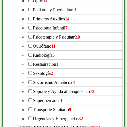
Óptica
3
Pediatría y Puericultura
1
Primeros Auxilios
14
Psicología Infantil
7
Psicoterapia y Psiquiatría
8
Quirófano
11
Radiología
5
Restauración
1
Sexología
2
Socorrismo Acuático
24
Soporte y Ayuda al Diagnóstico
13
Supermercados
1
Transporte Sanitario
9
Urgencias y Emergencias
32