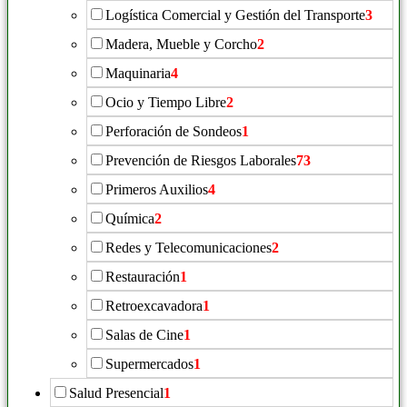
Logística Comercial y Gestión del Transporte
3
Madera, Mueble y Corcho
2
Maquinaria
4
Ocio y Tiempo Libre
2
Perforación de Sondeos
1
Prevención de Riesgos Laborales
73
Primeros Auxilios
4
Química
2
Redes y Telecomunicaciones
2
Restauración
1
Retroexcavadora
1
Salas de Cine
1
Supermercados
1
Salud Presencial
1