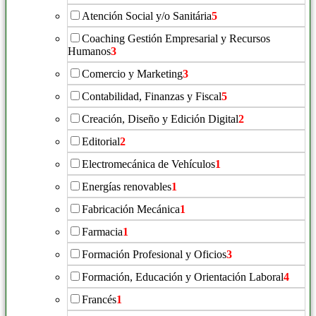
Atención Social y/o Sanitária
5
Coaching Gestión Empresarial y Recursos
Humanos
3
Comercio y Marketing
3
Contabilidad, Finanzas y Fiscal
5
Creación, Diseño y Edición Digital
2
Editorial
2
Electromecánica de Vehículos
1
Energías renovables
1
Fabricación Mecánica
1
Farmacia
1
Formación Profesional y Oficios
3
Formación, Educación y Orientación Laboral
4
Francés
1