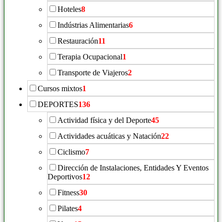
Hoteles
8
Indústrias Alimentarias
6
Restauración
11
Terapia Ocupacional
1
Transporte de Viajeros
2
Cursos mixtos
1
DEPORTES
136
Actividad física y del Deporte
45
Actividades acuáticas y Natación
22
Ciclismo
7
Dirección de Instalaciones, Entidades Y Eventos
Deportivos
12
Fitness
30
Pilates
4