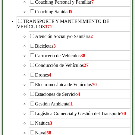
Coaching Personal y Familiar
7
Coaching Sanidad
5
TRANSPORTE Y MANTENIMIENTO DE
VEHÍCULOS
371
Atención Social y/o Sanitária
2
Bicicletas
3
Carrocería de Vehículos
38
Conducción de Vehículos
27
Drones
4
Electromecánica de Vehículos
70
Estaciones de Servicio
4
Gestión Ambiental
1
Logística Comercial y Gestión del Transporte
70
Naútica
3
Naval
58