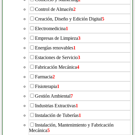
Control de Almacén
2
Creación, Diseño y Edición Digital
5
Electromedicina
1
Empresas de Limpieza
3
Energías renovables
1
Estaciones de Servicio
3
Fabricación Mecánica
4
Farmacia
2
Fisioterapia
1
Gestión Ambiental
7
Industrias Extractivas
1
Instalación de Tuberías
1
Instalación, Mantenimiento y Fabricación
Mecánica
5