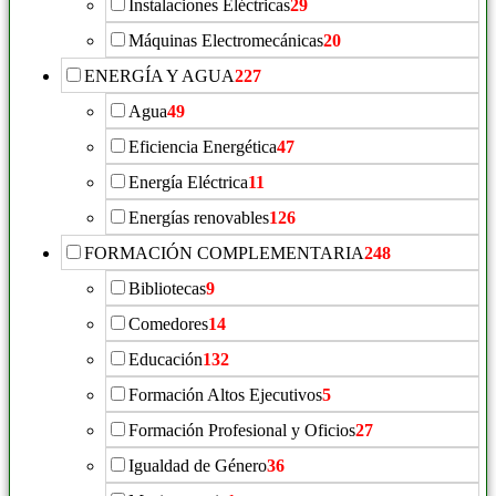
Instalaciones Eléctricas
29
Máquinas Electromecánicas
20
ENERGÍA Y AGUA
227
Agua
49
Eficiencia Energética
47
Energía Eléctrica
11
Energías renovables
126
FORMACIÓN COMPLEMENTARIA
248
Bibliotecas
9
Comedores
14
Educación
132
Formación Altos Ejecutivos
5
Formación Profesional y Oficios
27
Igualdad de Género
36