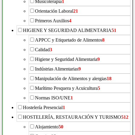
Musicoterapia
1
Orientación Laboral
21
Primeros Auxilios
4
HIGIENE Y SEGURIDAD ALIMENTARIA
51
APPCC y Etiquetado de Alimentos
8
Calidad
3
Higiene y Seguridad Alimentaria
9
Indústrias Alimentarias
9
Manipulación de Alimentos y alergias
18
Marítimo Pesquera y Acuicultura
5
Normas ISO/UNE
1
Hostelería Presencial
1
HOSTELERÍA, RESTAURACIÓN Y TURISMO
512
Alojamiento
50