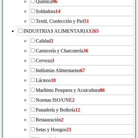
Química
96
Soldadura
14
Textil, Confección y Piel
51
INDUSTRIAS ALIMENTARIAS
265
Calidad
2
Carnicería y Charcutería
36
Cerveza
3
Indústrias Alimentarias
67
Lácteos
18
Marítimo Pesquera y Acuicultura
86
Normas ISO/UNE
2
Panadería y Bollería
12
Restauración
2
Setas y Hongos
23