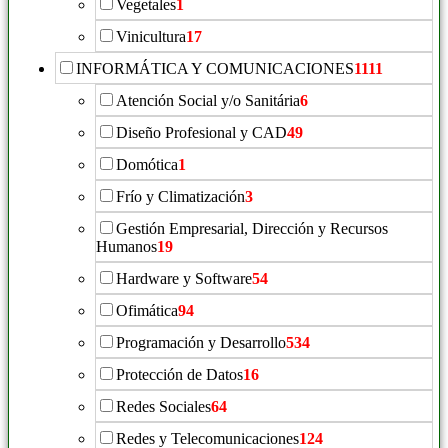
Vegetales
1
Vinicultura
17
INFORMÁTICA Y COMUNICACIONES
1111
Atención Social y/o Sanitária
6
Diseño Profesional y CAD
49
Domótica
1
Frío y Climatización
3
Gestión Empresarial, Dirección y Recursos
Humanos
19
Hardware y Software
54
Ofimática
94
Programación y Desarrollo
534
Protección de Datos
16
Redes Sociales
64
Redes y Telecomunicaciones
124