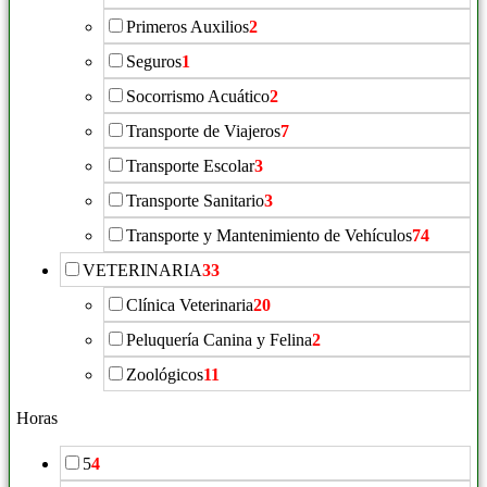
Primeros Auxilios
2
Seguros
1
Socorrismo Acuático
2
Transporte de Viajeros
7
Transporte Escolar
3
Transporte Sanitario
3
Transporte y Mantenimiento de Vehículos
74
VETERINARIA
33
Clínica Veterinaria
20
Peluquería Canina y Felina
2
Zoológicos
11
Horas
5
4