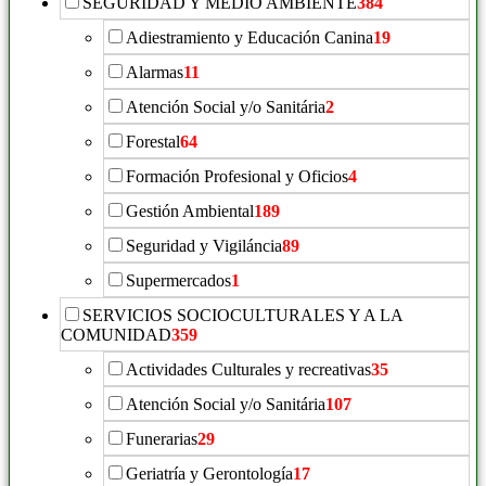
SEGURIDAD Y MEDIO AMBIENTE
384
Adiestramiento y Educación Canina
19
Alarmas
11
Atención Social y/o Sanitária
2
Forestal
64
Formación Profesional y Oficios
4
Gestión Ambiental
189
Seguridad y Vigiláncia
89
Supermercados
1
SERVICIOS SOCIOCULTURALES Y A LA
COMUNIDAD
359
Actividades Culturales y recreativas
35
Atención Social y/o Sanitária
107
Funerarias
29
Geriatría y Gerontología
17