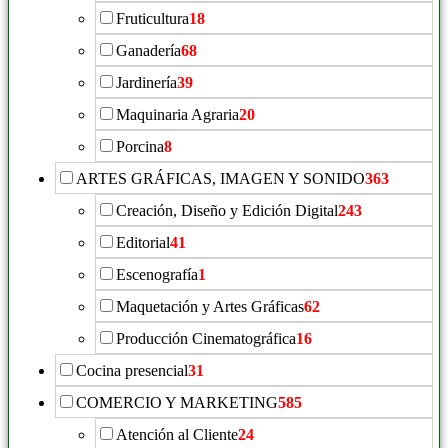
Fruticultura
18
Ganadería
68
Jardinería
39
Maquinaria Agraria
20
Porcina
8
ARTES GRÁFICAS, IMAGEN Y SONIDO
363
Creación, Diseño y Edición Digital
243
Editorial
41
Escenografía
1
Maquetación y Artes Gráficas
62
Producción Cinematográfica
16
Cocina presencial
31
COMERCIO Y MARKETING
585
Atención al Cliente
24