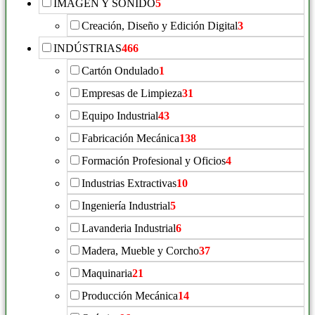
IMAGEN Y SONIDO
5
Creación, Diseño y Edición Digital
3
INDÚSTRIAS
466
Cartón Ondulado
1
Empresas de Limpieza
31
Equipo Industrial
43
Fabricación Mecánica
138
Formación Profesional y Oficios
4
Industrias Extractivas
10
Ingeniería Industrial
5
Lavanderia Industrial
6
Madera, Mueble y Corcho
37
Maquinaria
21
Producción Mecánica
14