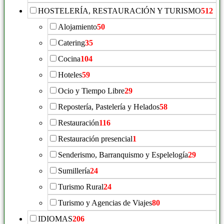
HOSTELERÍA, RESTAURACIÓN Y TURISMO
512
Alojamiento
50
Catering
35
Cocina
104
Hoteles
59
Ocio y Tiempo Libre
29
Repostería, Pastelería y Helados
58
Restauración
116
Restauración presencial
1
Senderismo, Barranquismo y Espelelogía
29
Sumillería
24
Turismo Rural
24
Turismo y Agencias de Viajes
80
IDIOMAS
206