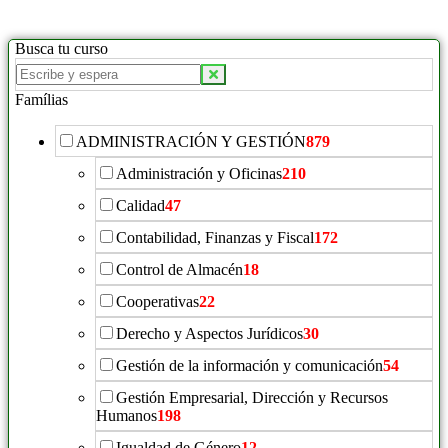
Busca tu curso
Buscar
productos:
Famílias
ADMINISTRACIÓN Y GESTIÓN
879
Administración y Oficinas
210
Calidad
47
Contabilidad, Finanzas y Fiscal
172
Control de Almacén
18
Cooperativas
22
Derecho y Aspectos Jurídicos
30
Gestión de la información y comunicación
54
Gestión Empresarial, Dirección y Recursos
Humanos
198
Igualdad de Género
12