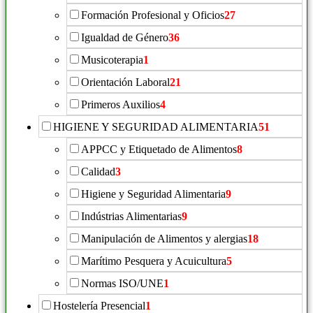
Formación Profesional y Oficios
27
Igualdad de Género
36
Musicoterapia
1
Orientación Laboral
21
Primeros Auxilios
4
HIGIENE Y SEGURIDAD ALIMENTARIA
51
APPCC y Etiquetado de Alimentos
8
Calidad
3
Higiene y Seguridad Alimentaria
9
Indústrias Alimentarias
9
Manipulación de Alimentos y alergias
18
Marítimo Pesquera y Acuicultura
5
Normas ISO/UNE
1
Hostelería Presencial
1