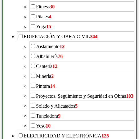
Fitness
30
Pilates
4
Yoga
15
EDIFICACIÓN Y OBRA CIVIL
244
Aislamiento
12
Albañilería
76
Cantería
12
Minería
2
Pintura
14
Proyectos, Seguimiento y Seguridad en Obras
103
Solado y Alicatados
5
Tuneladora
9
Yeso
10
ELECTRICIDAD Y ELECTRÓNICA
125