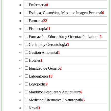
Enfermería
8
Estética, Cosmética, Masaje e Imagen Personal
6
Farmacia
22
Fisioterapia
11
Formación, Educación y Orientación Laboral
5
Geriatría y Gerontología
5
Gestión Ambiental
1
Hoteles
1
Igualdad de Género
2
Laboratorios
18
Logopedia
9
Marítimo Pesquera y Acuicultura
6
Medicina Alternativa / Naturopatía
5
Naval
3