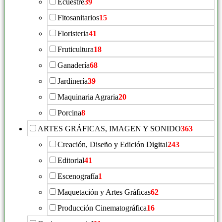
Ecuestre
39
Fitosanitarios
15
Floristeria
41
Fruticultura
18
Ganadería
68
Jardinería
39
Maquinaria Agraria
20
Porcina
8
ARTES GRÁFICAS, IMAGEN Y SONIDO
363
Creación, Diseño y Edición Digital
243
Editorial
41
Escenografía
1
Maquetación y Artes Gráficas
62
Producción Cinematográfica
16