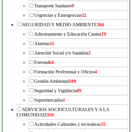
Transporte Sanitario
9
Urgencias y Emergencias
32
SEGURIDAD Y MEDIO AMBIENTE
384
Adiestramiento y Educación Canina
19
Alarmas
11
Atención Social y/o Sanitária
2
Forestal
64
Formación Profesional y Oficios
4
Gestión Ambiental
189
Seguridad y Vigiláncia
89
Supermercados
1
SERVICIOS SOCIOCULTURALES Y A LA
COMUNIDAD
359
Actividades Culturales y recreativas
35