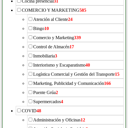
Cocina presencial
31
COMERCIO Y MARKETING
585
Atención al Cliente
24
Bingo
10
Comercio y Marketing
339
Control de Almacén
17
Inmobiliaria
3
Interiorismo y Escaparatismo
40
Logística Comercial y Gestión del Transporte
15
Marketing, Publicidad y Comunicación
166
Puente Grúa
2
Supermercados
4
COVID
48
Administración y Oficinas
12