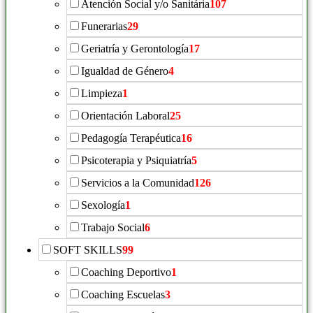
Atención Social y/o Sanitária
107
Funerarias
29
Geriatría y Gerontología
17
Igualdad de Género
4
Limpieza
1
Orientación Laboral
25
Pedagogía Terapéutica
16
Psicoterapia y Psiquiatría
5
Servicios a la Comunidad
126
Sexología
1
Trabajo Social
6
SOFT SKILLS
99
Coaching Deportivo
1
Coaching Escuelas
3