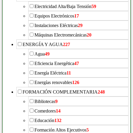
Electricidad Alta/Baja Tensión
59
Equipos Electrónicos
17
Instalaciones Eléctricas
29
Máquinas Electromecánicas
20
ENERGÍA Y AGUA
227
Agua
49
Eficiencia Energética
47
Energía Eléctrica
11
Energías renovables
126
FORMACIÓN COMPLEMENTARIA
248
Bibliotecas
9
Comedores
14
Educación
132
Formación Altos Ejecutivos
5