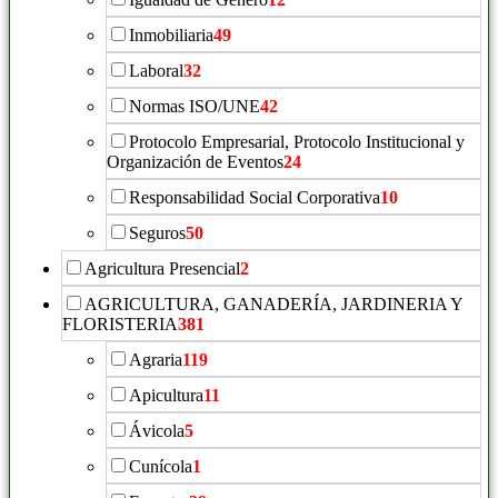
Inmobiliaria
49
Laboral
32
Normas ISO/UNE
42
Protocolo Empresarial, Protocolo Institucional y
Organización de Eventos
24
Responsabilidad Social Corporativa
10
Seguros
50
Agricultura Presencial
2
AGRICULTURA, GANADERÍA, JARDINERIA Y
FLORISTERIA
381
Agraria
119
Apicultura
11
Ávicola
5
Cunícola
1