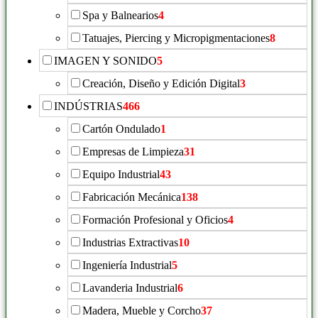
Spa y Balnearios
4
Tatuajes, Piercing y Micropigmentaciones
8
IMAGEN Y SONIDO
5
Creación, Diseño y Edición Digital
3
INDÚSTRIAS
466
Cartón Ondulado
1
Empresas de Limpieza
31
Equipo Industrial
43
Fabricación Mecánica
138
Formación Profesional y Oficios
4
Industrias Extractivas
10
Ingeniería Industrial
5
Lavanderia Industrial
6
Madera, Mueble y Corcho
37