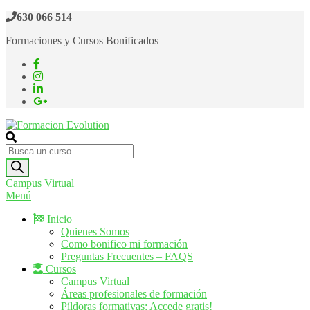
Saltar
630 066 514
al
Formaciones y Cursos Bonificados
contenido
Formacion Evolution
Cursos de formación continua
Búsqueda
de
productos
Campus Virtual
Menú
Inicio
Quienes Somos
Como bonifico mi formación
Preguntas Frecuentes – FAQS
Cursos
Campus Virtual
Áreas profesionales de formación
Píldoras formativas: Accede gratis!