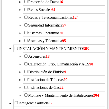
Protección de Datos
16
Redes Sociales
64
Redes y Telecomunicaciones
124
Seguridad Informática
57
Sistemas Operativos
20
Sistemas y Telemática
95
INSTALACIÓN Y MANTENIMIENTO
363
Ascensores
18
Calefacción, Frio, Climatización y ACS
90
Distribución de Fluidos
9
Instalación de Tuberías
20
Instalaciones de Gas
22
Montaje y Mantenimiento de Instalaciones
204
Inteligencia artificial
6