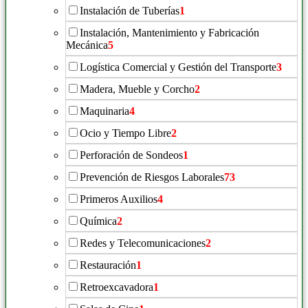
Instalación de Tuberías
1
Instalación, Mantenimiento y Fabricación
Mecánica
5
Logística Comercial y Gestión del Transporte
3
Madera, Mueble y Corcho
2
Maquinaria
4
Ocio y Tiempo Libre
2
Perforación de Sondeos
1
Prevención de Riesgos Laborales
73
Primeros Auxilios
4
Química
2
Redes y Telecomunicaciones
2
Restauración
1
Retroexcavadora
1