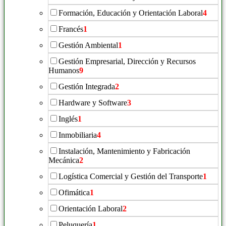
Formación, Educación y Orientación Laboral
4
Francés
1
Gestión Ambiental
1
Gestión Empresarial, Dirección y Recursos
Humanos
9
Gestión Integrada
2
Hardware y Software
3
Inglés
1
Inmobiliaria
4
Instalación, Mantenimiento y Fabricación
Mecánica
2
Logística Comercial y Gestión del Transporte
1
Ofimática
1
Orientación Laboral
2
Peluquería
1