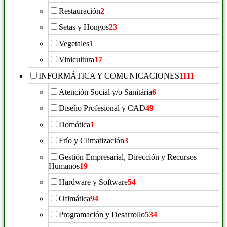
Restauración
2
Setas y Hongos
23
Vegetales
1
Vinicultura
17
INFORMÁTICA Y COMUNICACIONES
1111
Atención Social y/o Sanitária
6
Diseño Profesional y CAD
49
Domótica
1
Frío y Climatización
3
Gestión Empresarial, Dirección y Recursos
Humanos
19
Hardware y Software
54
Ofimática
94
Programación y Desarrollo
534