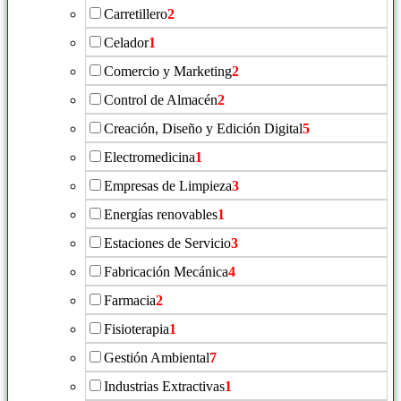
Carretillero
2
Celador
1
Comercio y Marketing
2
Control de Almacén
2
Creación, Diseño y Edición Digital
5
Electromedicina
1
Empresas de Limpieza
3
Energías renovables
1
Estaciones de Servicio
3
Fabricación Mecánica
4
Farmacia
2
Fisioterapia
1
Gestión Ambiental
7
Industrias Extractivas
1