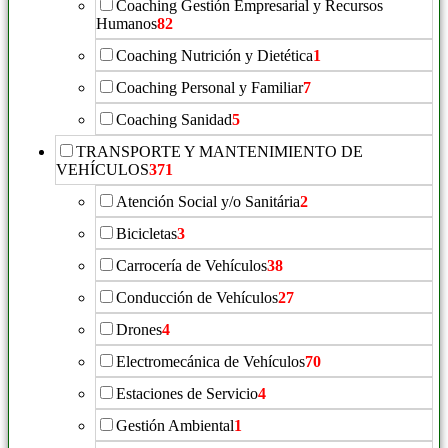
Coaching Gestión Empresarial y Recursos
Humanos
82
Coaching Nutrición y Dietética
1
Coaching Personal y Familiar
7
Coaching Sanidad
5
TRANSPORTE Y MANTENIMIENTO DE
VEHÍCULOS
371
Atención Social y/o Sanitária
2
Bicicletas
3
Carrocería de Vehículos
38
Conducción de Vehículos
27
Drones
4
Electromecánica de Vehículos
70
Estaciones de Servicio
4
Gestión Ambiental
1