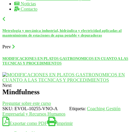
Noticias
Contacto
Metrología y mecánica industrial, hidráulica y electricidad aplicadas al
mantenimiento de estaciones de agua potable y depuradoras
Prev
MODIFICACIONES EN PLATOS GASTRONOMICOS EN CUANTO A LAS
TECNICAS Y PROCEDIMIENTOS
Next
Mindfulness
Preguntar sobre este curso
SKU:
EVOL-10255-VNO-A
Etiqueta:
Coaching Gestión
Empresarial y Recursos Humanos
Exportar como PDF
Imprimir