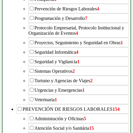
Prevención de Riesgos Laborales
4
Programación y Desarrollo
7
Protocolo Empresarial, Protocolo Institucional y
Organización de Eventos
4
Proyectos, Seguimiento y Seguridad en Obras
1
Seguridad Informática
4
Seguridad y Vigilancia
1
Sistemas Operativos
2
Turismo y Agencias de Viajes
2
Urgencias y Emergencias
1
Veterinaria
1
PREVENCIÓN DE RIESGOS LABORALES
154
Administración y Oficinas
5
Atención Social y/o Sanitária
15