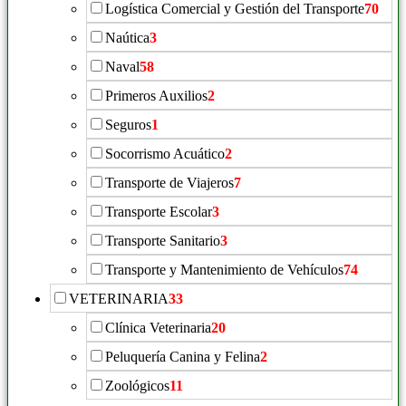
Logística Comercial y Gestión del Transporte
70
Naútica
3
Naval
58
Primeros Auxilios
2
Seguros
1
Socorrismo Acuático
2
Transporte de Viajeros
7
Transporte Escolar
3
Transporte Sanitario
3
Transporte y Mantenimiento de Vehículos
74
VETERINARIA
33
Clínica Veterinaria
20
Peluquería Canina y Felina
2
Zoológicos
11