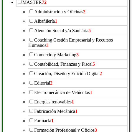
MASTER
72
Administración y Oficinas
2
Albañilería
1
Atención Social y/o Sanitária
5
Coaching Gestión Empresarial y Recursos
Humanos
3
Comercio y Marketing
3
Contabilidad, Finanzas y Fiscal
5
Creación, Diseño y Edición Digital
2
Editorial
2
Electromecánica de Vehículos
1
Energías renovables
1
Fabricación Mecánica
1
Farmacia
1
Formación Profesional y Oficios
3