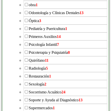
obra
1
Odontología y Clínicas Dentales
13
Óptica
3
Pediatría y Puericultura
1
Primeros Auxilios
14
Psicología Infantil
7
Psicoterapia y Psiquiatría
8
Quirófano
11
Radiología
5
Restauración
1
Sexología
2
Socorrismo Acuático
24
Soporte y Ayuda al Diagnóstico
13
Supermercados
1