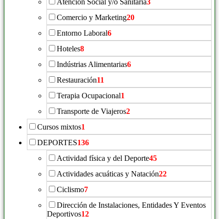
Atención Social y/o Sanitária
3
Comercio y Marketing
20
Entorno Laboral
6
Hoteles
8
Indústrias Alimentarias
6
Restauración
11
Terapia Ocupacional
1
Transporte de Viajeros
2
Cursos mixtos
1
DEPORTES
136
Actividad física y del Deporte
45
Actividades acuáticas y Natación
22
Ciclismo
7
Dirección de Instalaciones, Entidades Y Eventos
Deportivos
12