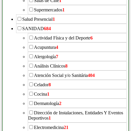
Salas de Cine
1
Supermercados
1
Salud Presencial
1
SANIDAD
684
Actividad Física y del Deporte
6
Acupuntura
4
Alergología
7
Análisis Clínicos
8
Atención Social y/o Sanitária
404
Celador
8
Cocina
1
Dermatología
2
Dirección de Instalaciones, Entidades Y Eventos
Deportivos
1
Electromedicina
21