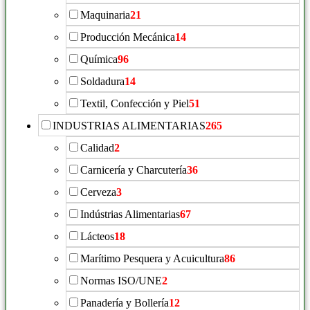
Maquinaria
21
Producción Mecánica
14
Química
96
Soldadura
14
Textil, Confección y Piel
51
INDUSTRIAS ALIMENTARIAS
265
Calidad
2
Carnicería y Charcutería
36
Cerveza
3
Indústrias Alimentarias
67
Lácteos
18
Marítimo Pesquera y Acuicultura
86
Normas ISO/UNE
2
Panadería y Bollería
12