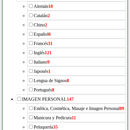
Alemán
18
Catalán
2
Chino
2
Español
6
Francés
31
Inglés
121
Italiano
9
Japonés
1
Lengua de Signos
8
Portugués
8
IMAGEN PERSONAL
147
Estética, Cosmética, Masaje e Imagen Personal
89
Manicura y Pedicura
11
Peluquería
35