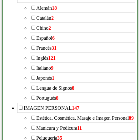
Alemán
18
Catalán
2
Chino
2
Español
6
Francés
31
Inglés
121
Italiano
9
Japonés
1
Lengua de Signos
8
Portugués
8
IMAGEN PERSONAL
147
Estética, Cosmética, Masaje e Imagen Personal
89
Manicura y Pedicura
11
Peluquería
35