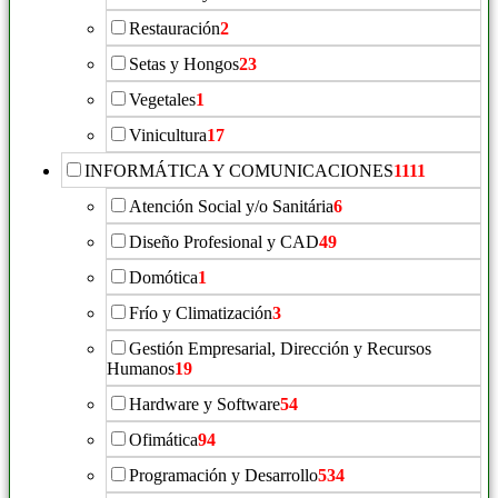
Restauración
2
Setas y Hongos
23
Vegetales
1
Vinicultura
17
INFORMÁTICA Y COMUNICACIONES
1111
Atención Social y/o Sanitária
6
Diseño Profesional y CAD
49
Domótica
1
Frío y Climatización
3
Gestión Empresarial, Dirección y Recursos
Humanos
19
Hardware y Software
54
Ofimática
94
Programación y Desarrollo
534