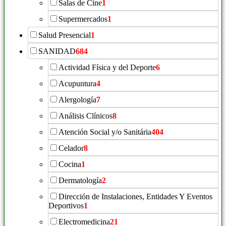
Salas de Cine
1
Supermercados
1
Salud Presencial
1
SANIDAD
684
Actividad Física y del Deporte
6
Acupuntura
4
Alergología
7
Análisis Clínicos
8
Atención Social y/o Sanitária
404
Celador
8
Cocina
1
Dermatología
2
Dirección de Instalaciones, Entidades Y Eventos
Deportivos
1
Electromedicina
21