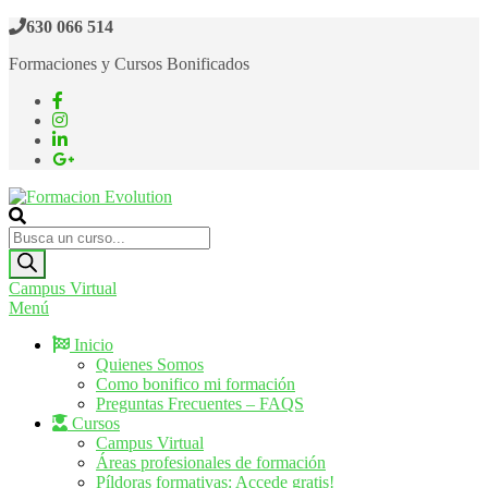
Saltar
630 066 514
al
Formaciones y Cursos Bonificados
contenido
Formacion Evolution
Cursos de formación continua
Búsqueda
de
productos
Campus Virtual
Menú
Inicio
Quienes Somos
Como bonifico mi formación
Preguntas Frecuentes – FAQS
Cursos
Campus Virtual
Áreas profesionales de formación
Píldoras formativas: Accede gratis!