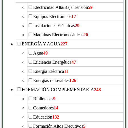
Electricidad Alta/Baja Tensión
59
Equipos Electrónicos
17
Instalaciones Eléctricas
29
Máquinas Electromecánicas
20
ENERGÍA Y AGUA
227
Agua
49
Eficiencia Energética
47
Energía Eléctrica
11
Energías renovables
126
FORMACIÓN COMPLEMENTARIA
248
Bibliotecas
9
Comedores
14
Educación
132
Formación Altos Ejecutivos
5