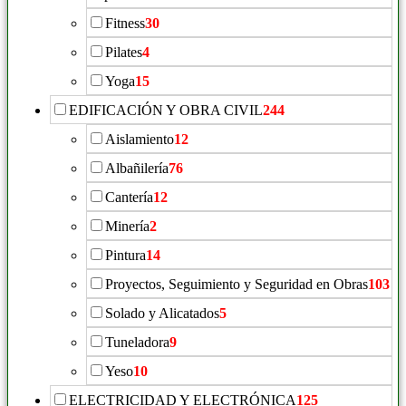
Fitness
30
Pilates
4
Yoga
15
EDIFICACIÓN Y OBRA CIVIL
244
Aislamiento
12
Albañilería
76
Cantería
12
Minería
2
Pintura
14
Proyectos, Seguimiento y Seguridad en Obras
103
Solado y Alicatados
5
Tuneladora
9
Yeso
10
ELECTRICIDAD Y ELECTRÓNICA
125