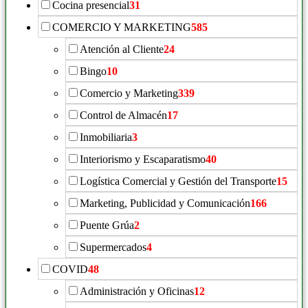
Cocina presencial
31
COMERCIO Y MARKETING
585
Atención al Cliente
24
Bingo
10
Comercio y Marketing
339
Control de Almacén
17
Inmobiliaria
3
Interiorismo y Escaparatismo
40
Logística Comercial y Gestión del Transporte
15
Marketing, Publicidad y Comunicación
166
Puente Grúa
2
Supermercados
4
COVID
48
Administración y Oficinas
12