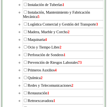
Instalación de Tuberías
1
Instalación, Mantenimiento y Fabricación
Mecánica
5
Logística Comercial y Gestión del Transporte
3
Madera, Mueble y Corcho
2
Maquinaria
4
Ocio y Tiempo Libre
2
Perforación de Sondeos
1
Prevención de Riesgos Laborales
73
Primeros Auxilios
4
Química
2
Redes y Telecomunicaciones
2
Restauración
1
Retroexcavadora
1