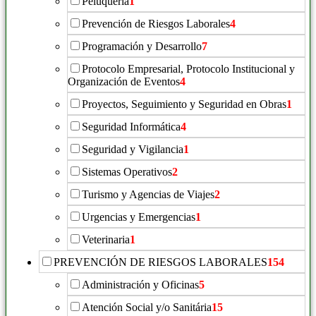
Peluquería
1
Prevención de Riesgos Laborales
4
Programación y Desarrollo
7
Protocolo Empresarial, Protocolo Institucional y
Organización de Eventos
4
Proyectos, Seguimiento y Seguridad en Obras
1
Seguridad Informática
4
Seguridad y Vigilancia
1
Sistemas Operativos
2
Turismo y Agencias de Viajes
2
Urgencias y Emergencias
1
Veterinaria
1
PREVENCIÓN DE RIESGOS LABORALES
154
Administración y Oficinas
5
Atención Social y/o Sanitária
15