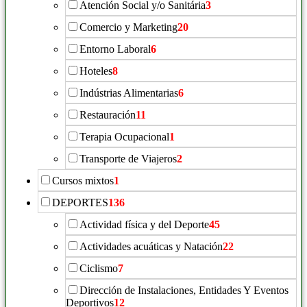
Atención Social y/o Sanitária
3
Comercio y Marketing
20
Entorno Laboral
6
Hoteles
8
Indústrias Alimentarias
6
Restauración
11
Terapia Ocupacional
1
Transporte de Viajeros
2
Cursos mixtos
1
DEPORTES
136
Actividad física y del Deporte
45
Actividades acuáticas y Natación
22
Ciclismo
7
Dirección de Instalaciones, Entidades Y Eventos
Deportivos
12