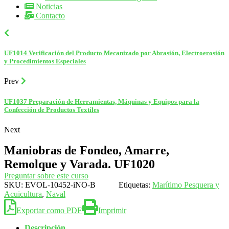
Noticias
Contacto
UF1014 Verificación del Producto Mecanizado por Abrasión, Electroerosión
y Procedimientos Especiales
Prev
UF1037 Preparación de Herramientas, Máquinas y Equipos para la
Confección de Productos Textiles
Next
Maniobras de Fondeo, Amarre,
Remolque y Varada. UF1020
Preguntar sobre este curso
SKU:
EVOL-10452-iNO-B
Etiquetas:
Marítimo Pesquera y
Acuicultura
,
Naval
Exportar como PDF
Imprimir
Descripción