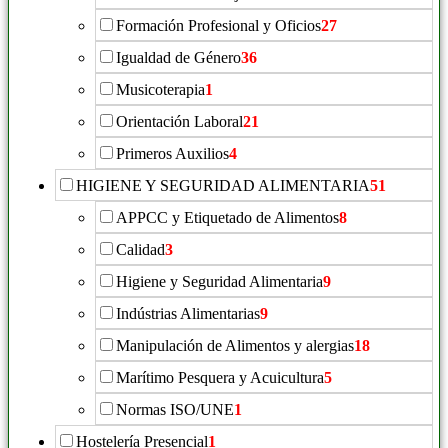
Formación Profesional y Oficios
27
Igualdad de Género
36
Musicoterapia
1
Orientación Laboral
21
Primeros Auxilios
4
HIGIENE Y SEGURIDAD ALIMENTARIA
51
APPCC y Etiquetado de Alimentos
8
Calidad
3
Higiene y Seguridad Alimentaria
9
Indústrias Alimentarias
9
Manipulación de Alimentos y alergias
18
Marítimo Pesquera y Acuicultura
5
Normas ISO/UNE
1
Hostelería Presencial
1