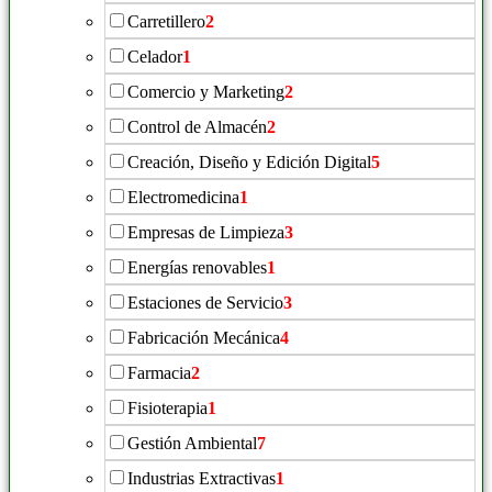
Carretillero
2
Celador
1
Comercio y Marketing
2
Control de Almacén
2
Creación, Diseño y Edición Digital
5
Electromedicina
1
Empresas de Limpieza
3
Energías renovables
1
Estaciones de Servicio
3
Fabricación Mecánica
4
Farmacia
2
Fisioterapia
1
Gestión Ambiental
7
Industrias Extractivas
1