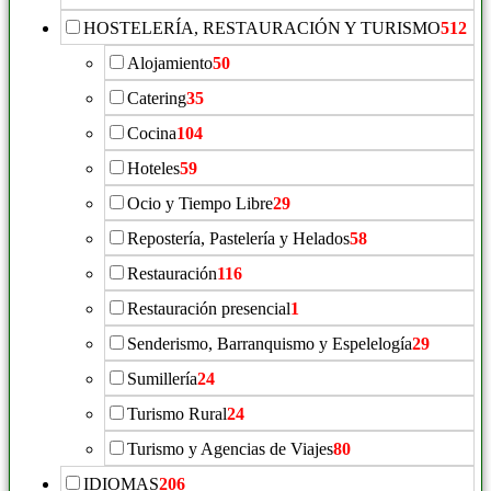
HOSTELERÍA, RESTAURACIÓN Y TURISMO
512
Alojamiento
50
Catering
35
Cocina
104
Hoteles
59
Ocio y Tiempo Libre
29
Repostería, Pastelería y Helados
58
Restauración
116
Restauración presencial
1
Senderismo, Barranquismo y Espelelogía
29
Sumillería
24
Turismo Rural
24
Turismo y Agencias de Viajes
80
IDIOMAS
206