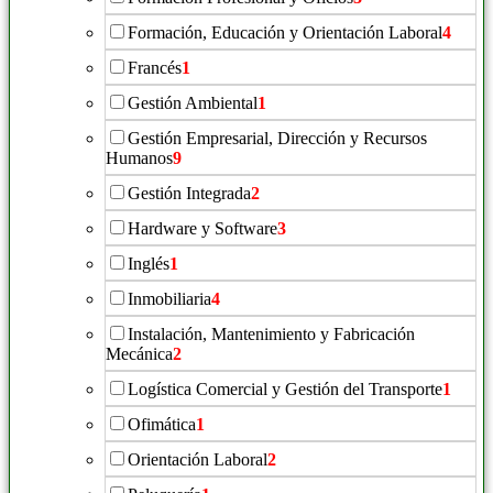
Formación, Educación y Orientación Laboral
4
Francés
1
Gestión Ambiental
1
Gestión Empresarial, Dirección y Recursos
Humanos
9
Gestión Integrada
2
Hardware y Software
3
Inglés
1
Inmobiliaria
4
Instalación, Mantenimiento y Fabricación
Mecánica
2
Logística Comercial y Gestión del Transporte
1
Ofimática
1
Orientación Laboral
2