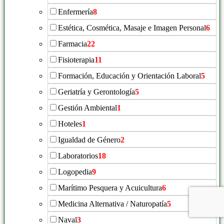
Enfermería
8
Estética, Cosmética, Masaje e Imagen Personal
6
Farmacia
22
Fisioterapia
11
Formación, Educación y Orientación Laboral
5
Geriatría y Gerontología
5
Gestión Ambiental
1
Hoteles
1
Igualdad de Género
2
Laboratorios
18
Logopedia
9
Marítimo Pesquera y Acuicultura
6
Medicina Alternativa / Naturopatía
5
Naval
3