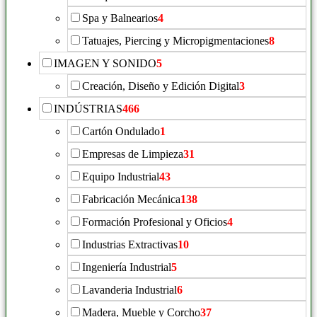
Spa y Balnearios
4
Tatuajes, Piercing y Micropigmentaciones
8
IMAGEN Y SONIDO
5
Creación, Diseño y Edición Digital
3
INDÚSTRIAS
466
Cartón Ondulado
1
Empresas de Limpieza
31
Equipo Industrial
43
Fabricación Mecánica
138
Formación Profesional y Oficios
4
Industrias Extractivas
10
Ingeniería Industrial
5
Lavanderia Industrial
6
Madera, Mueble y Corcho
37