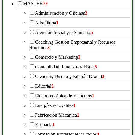
MASTER
72
Administración y Oficinas
2
Albañilería
1
Atención Social y/o Sanitária
5
Coaching Gestión Empresarial y Recursos
Humanos
3
Comercio y Marketing
3
Contabilidad, Finanzas y Fiscal
5
Creación, Diseño y Edición Digital
2
Editorial
2
Electromecánica de Vehículos
1
Energías renovables
1
Fabricación Mecánica
1
Farmacia
1
Formación Profesional y Oficios
3