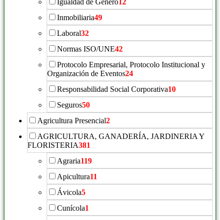
Igualdad de Género
12
Inmobiliaria
49
Laboral
32
Normas ISO/UNE
42
Protocolo Empresarial, Protocolo Institucional y
Organización de Eventos
24
Responsabilidad Social Corporativa
10
Seguros
50
Agricultura Presencial
2
AGRICULTURA, GANADERÍA, JARDINERIA Y
FLORISTERIA
381
Agraria
119
Apicultura
11
Ávicola
5
Cunícola
1