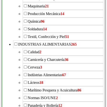
Maquinaria
21
Producción Mecánica
14
Química
96
Soldadura
14
Textil, Confección y Piel
51
INDUSTRIAS ALIMENTARIAS
265
Calidad
2
Carnicería y Charcutería
36
Cerveza
3
Indústrias Alimentarias
67
Lácteos
18
Marítimo Pesquera y Acuicultura
86
Normas ISO/UNE
2
Panadería y Bollería
12