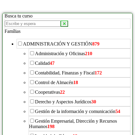
Busca tu curso
Buscar
productos:
Famílias
ADMINISTRACIÓN Y GESTIÓN
879
Administración y Oficinas
210
Calidad
47
Contabilidad, Finanzas y Fiscal
172
Control de Almacén
18
Cooperativas
22
Derecho y Aspectos Jurídicos
30
Gestión de la información y comunicación
54
Gestión Empresarial, Dirección y Recursos
Humanos
198