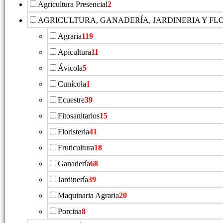
Agricultura Presencial
2
AGRICULTURA, GANADERÍA, JARDINERIA Y FL
Agraria
119
Apicultura
11
Ávicola
5
Cunícola
1
Ecuestre
39
Fitosanitarios
15
Floristeria
41
Fruticultura
18
Ganadería
68
Jardinería
39
Maquinaria Agraria
20
Porcina
8