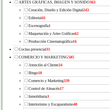
ARTES GRÁFICAS, IMAGEN Y SONIDO
363
Creación, Diseño y Edición Digital
243
Editorial
41
Escenografía
1
Maquetación y Artes Gráficas
62
Producción Cinematográfica
16
Cocina presencial
31
COMERCIO Y MARKETING
585
Atención al Cliente
24
Bingo
10
Comercio y Marketing
339
Control de Almacén
17
Inmobiliaria
3
Interiorismo y Escaparatismo
40