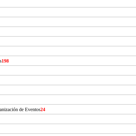
s
198
ganización de Eventos
24