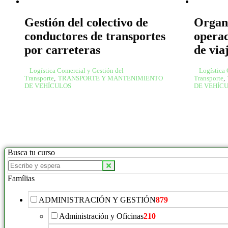
Gestión del colectivo de
Organ
conductores de transportes
operac
por carreteras
de via
Logística Comercial y Gestión del
Logística 
Transporte
,
TRANSPORTE Y MANTENIMIENTO
Transporte
,
DE VEHÍCULOS
DE VEHÍC
Busca tu curso
Famílias
ADMINISTRACIÓN Y GESTIÓN
879
Administración y Oficinas
210