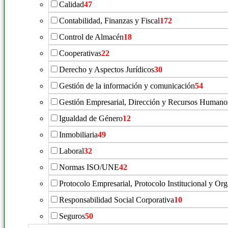
Calidad
47
Contabilidad, Finanzas y Fiscal
172
Control de Almacén
18
Cooperativas
22
Derecho y Aspectos Jurídicos
30
Gestión de la información y comunicación
54
Gestión Empresarial, Dirección y Recursos Humano
Igualdad de Género
12
Inmobiliaria
49
Laboral
32
Normas ISO/UNE
42
Protocolo Empresarial, Protocolo Institucional y Or
Responsabilidad Social Corporativa
10
Seguros
50