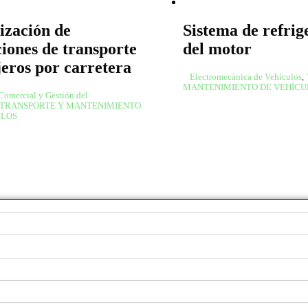
ización de
Sistema de refrig
iones de transporte
del motor
jeros por carretera
Electromecánica de Vehículos
,
MANTENIMIENTO DE VEHÍCU
Comercial y Gestión del
TRANSPORTE Y MANTENIMIENTO
ULOS