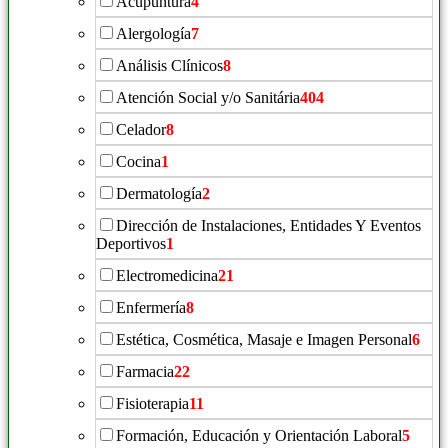
Acupuntura
4
Alergología
7
Análisis Clínicos
8
Atención Social y/o Sanitária
404
Celador
8
Cocina
1
Dermatología
2
Dirección de Instalaciones, Entidades Y Eventos
Deportivos
1
Electromedicina
21
Enfermería
8
Estética, Cosmética, Masaje e Imagen Personal
6
Farmacia
22
Fisioterapia
11
Formación, Educación y Orientación Laboral
5