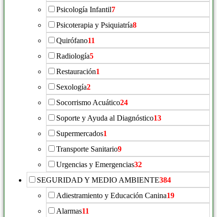
Psicología Infantil
7
Psicoterapia y Psiquiatría
8
Quirófano
11
Radiología
5
Restauración
1
Sexología
2
Socorrismo Acuático
24
Soporte y Ayuda al Diagnóstico
13
Supermercados
1
Transporte Sanitario
9
Urgencias y Emergencias
32
SEGURIDAD Y MEDIO AMBIENTE
384
Adiestramiento y Educación Canina
19
Alarmas
11