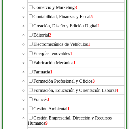
Comercio y Marketing
3
Contabilidad, Finanzas y Fiscal
5
Creación, Diseño y Edición Digital
2
Editorial
2
Electromecánica de Vehículos
1
Energías renovables
1
Fabricación Mecánica
1
Farmacia
1
Formación Profesional y Oficios
3
Formación, Educación y Orientación Laboral
4
Francés
1
Gestión Ambiental
1
Gestión Empresarial, Dirección y Recursos
Humanos
9