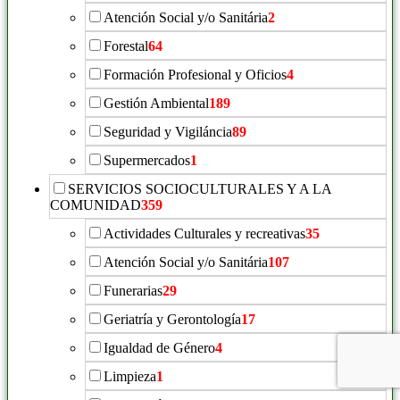
Atención Social y/o Sanitária
2
Forestal
64
Formación Profesional y Oficios
4
Gestión Ambiental
189
Seguridad y Vigiláncia
89
Supermercados
1
SERVICIOS SOCIOCULTURALES Y A LA
COMUNIDAD
359
Actividades Culturales y recreativas
35
Atención Social y/o Sanitária
107
Funerarias
29
Geriatría y Gerontología
17
Igualdad de Género
4
Limpieza
1