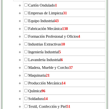
Cartón Ondulado
1
Empresas de Limpieza
31
Equipo Industrial
43
Fabricación Mecánica
138
Formación Profesional y Oficios
4
Industrias Extractivas
10
Ingeniería Industrial
5
Lavanderia Industrial
6
Madera, Mueble y Corcho
37
Maquinaria
21
Producción Mecánica
14
Química
96
Soldadura
14
Textil, Confección y Piel
51