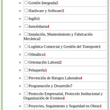
Gestión Integrada
2
Hardware y Software
3
Inglés
1
Inmobiliaria
4
Instalación, Mantenimiento y Fabricación
Mecánica
2
Logística Comercial y Gestión del Transporte
1
Ofimática
1
Orientación Laboral
2
Peluquería
1
Prevención de Riesgos Laborales
4
Programación y Desarrollo
7
Protocolo Empresarial, Protocolo Institucional y
Organización de Eventos
4
Proyectos, Seguimiento y Seguridad en Obras
1