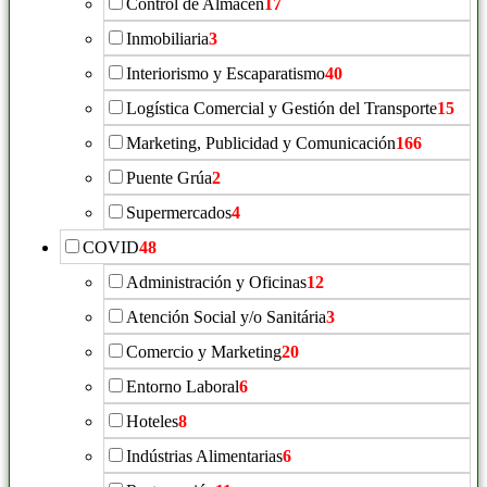
Control de Almacén
17
Inmobiliaria
3
Interiorismo y Escaparatismo
40
Logística Comercial y Gestión del Transporte
15
Marketing, Publicidad y Comunicación
166
Puente Grúa
2
Supermercados
4
COVID
48
Administración y Oficinas
12
Atención Social y/o Sanitária
3
Comercio y Marketing
20
Entorno Laboral
6
Hoteles
8
Indústrias Alimentarias
6