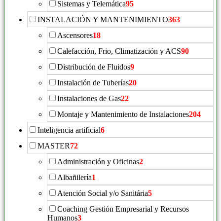
Sistemas y Telemática
95
INSTALACIÓN Y MANTENIMIENTO
363
Ascensores
18
Calefacción, Frio, Climatización y ACS
90
Distribución de Fluidos
9
Instalación de Tuberías
20
Instalaciones de Gas
22
Montaje y Mantenimiento de Instalaciones
204
Inteligencia artificial
6
MASTER
72
Administración y Oficinas
2
Albañilería
1
Atención Social y/o Sanitária
5
Coaching Gestión Empresarial y Recursos
Humanos
3