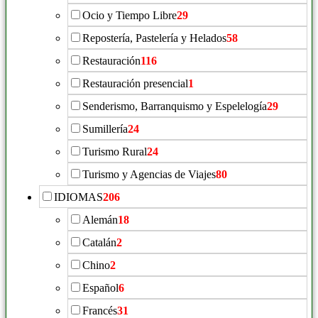
Ocio y Tiempo Libre
29
Repostería, Pastelería y Helados
58
Restauración
116
Restauración presencial
1
Senderismo, Barranquismo y Espelelogía
29
Sumillería
24
Turismo Rural
24
Turismo y Agencias de Viajes
80
IDIOMAS
206
Alemán
18
Catalán
2
Chino
2
Español
6
Francés
31