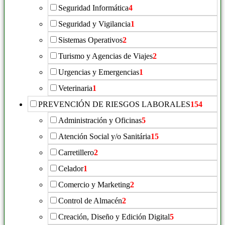
Seguridad Informática
4
Seguridad y Vigilancia
1
Sistemas Operativos
2
Turismo y Agencias de Viajes
2
Urgencias y Emergencias
1
Veterinaria
1
PREVENCIÓN DE RIESGOS LABORALES
154
Administración y Oficinas
5
Atención Social y/o Sanitária
15
Carretillero
2
Celador
1
Comercio y Marketing
2
Control de Almacén
2
Creación, Diseño y Edición Digital
5