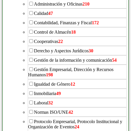
Administración y Oficinas
210
Calidad
47
Contabilidad, Finanzas y Fiscal
172
Control de Almacén
18
Cooperativas
22
Derecho y Aspectos Jurídicos
30
Gestión de la información y comunicación
54
Gestión Empresarial, Dirección y Recursos
Humanos
198
Igualdad de Género
12
Inmobiliaria
49
Laboral
32
Normas ISO/UNE
42
Protocolo Empresarial, Protocolo Institucional y
Organización de Eventos
24