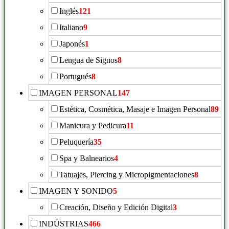
Inglés
121
Italiano
9
Japonés
1
Lengua de Signos
8
Portugués
8
IMAGEN PERSONAL
147
Estética, Cosmética, Masaje e Imagen Personal
89
Manicura y Pedicura
11
Peluquería
35
Spa y Balnearios
4
Tatuajes, Piercing y Micropigmentaciones
8
IMAGEN Y SONIDO
5
Creación, Diseño y Edición Digital
3
INDÚSTRIAS
466