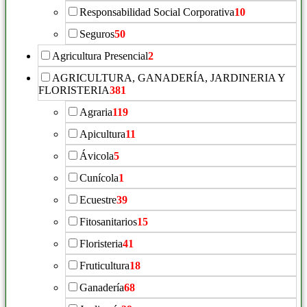
Responsabilidad Social Corporativa
10
Seguros
50
Agricultura Presencial
2
AGRICULTURA, GANADERÍA, JARDINERIA Y
FLORISTERIA
381
Agraria
119
Apicultura
11
Ávicola
5
Cunícola
1
Ecuestre
39
Fitosanitarios
15
Floristeria
41
Fruticultura
18
Ganadería
68