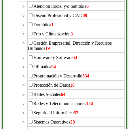
Atención Social y/o Sanitária
6
Diseño Profesional y CAD
49
Domótica
1
Frío y Climatización
3
Gestión Empresarial, Dirección y Recursos
Humanos
19
Hardware y Software
54
Ofimática
94
Programación y Desarrollo
534
Protección de Datos
16
Redes Sociales
64
Redes y Telecomunicaciones
124
Seguridad Informática
57
Sistemas Operativos
20