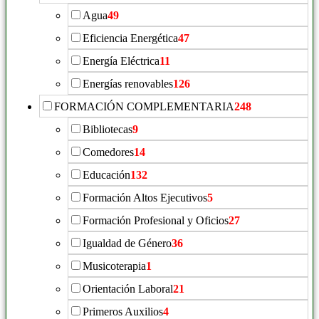
Agua
49
Eficiencia Energética
47
Energía Eléctrica
11
Energías renovables
126
FORMACIÓN COMPLEMENTARIA
248
Bibliotecas
9
Comedores
14
Educación
132
Formación Altos Ejecutivos
5
Formación Profesional y Oficios
27
Igualdad de Género
36
Musicoterapia
1
Orientación Laboral
21
Primeros Auxilios
4