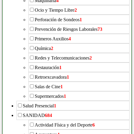
Maquinaria
4
Ocio y Tiempo Libre
2
Perforación de Sondeos
1
Prevención de Riesgos Laborales
73
Primeros Auxilios
4
Química
2
Redes y Telecomunicaciones
2
Restauración
1
Retroexcavadora
1
Salas de Cine
1
Supermercados
1
Salud Presencial
1
SANIDAD
684
Actividad Física y del Deporte
6