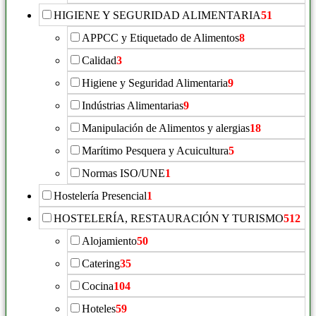
HIGIENE Y SEGURIDAD ALIMENTARIA
51
APPCC y Etiquetado de Alimentos
8
Calidad
3
Higiene y Seguridad Alimentaria
9
Indústrias Alimentarias
9
Manipulación de Alimentos y alergias
18
Marítimo Pesquera y Acuicultura
5
Normas ISO/UNE
1
Hostelería Presencial
1
HOSTELERÍA, RESTAURACIÓN Y TURISMO
512
Alojamiento
50
Catering
35
Cocina
104
Hoteles
59