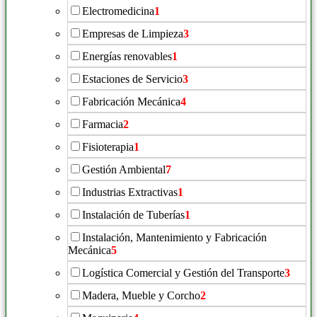
Electromedicina
1
Empresas de Limpieza
3
Energías renovables
1
Estaciones de Servicio
3
Fabricación Mecánica
4
Farmacia
2
Fisioterapia
1
Gestión Ambiental
7
Industrias Extractivas
1
Instalación de Tuberías
1
Instalación, Mantenimiento y Fabricación
Mecánica
5
Logística Comercial y Gestión del Transporte
3
Madera, Mueble y Corcho
2