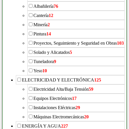
Albañilería
76
Cantería
12
Minería
2
Pintura
14
Proyectos, Seguimiento y Seguridad en Obras
103
Solado y Alicatados
5
Tuneladora
9
Yeso
10
ELECTRICIDAD Y ELECTRÓNICA
125
Electricidad Alta/Baja Tensión
59
Equipos Electrónicos
17
Instalaciones Eléctricas
29
Máquinas Electromecánicas
20
ENERGÍA Y AGUA
227