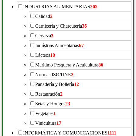
INDUSTRIAS ALIMENTARIAS
265
Calidad
2
Carnicería y Charcutería
36
Cerveza
3
Indústrias Alimentarias
67
Lácteos
18
Marítimo Pesquera y Acuicultura
86
Normas ISO/UNE
2
Panadería y Bollería
12
Restauración
2
Setas y Hongos
23
Vegetales
1
Vinicultura
17
INFORMÁTICA Y COMUNICACIONES
1111