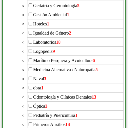
Geriatría y Gerontología
5
Gestión Ambiental
1
Hoteles
1
Igualdad de Género
2
Laboratorios
18
Logopedia
9
Marítimo Pesquera y Acuicultura
6
Medicina Alternativa / Naturopatía
5
Naval
3
obra
1
Odontología y Clínicas Dentales
13
Óptica
3
Pediatría y Puericultura
1
Primeros Auxilios
14