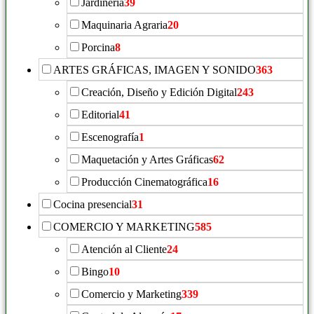
Jardinería
39
Maquinaria Agraria
20
Porcina
8
ARTES GRÁFICAS, IMAGEN Y SONIDO
363
Creación, Diseño y Edición Digital
243
Editorial
41
Escenografía
1
Maquetación y Artes Gráficas
62
Producción Cinematográfica
16
Cocina presencial
31
COMERCIO Y MARKETING
585
Atención al Cliente
24
Bingo
10
Comercio y Marketing
339