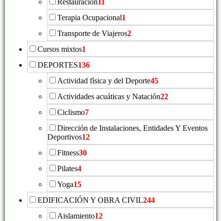
Restauración
11
Terapia Ocupacional
1
Transporte de Viajeros
2
Cursos mixtos
1
DEPORTES
136
Actividad física y del Deporte
45
Actividades acuáticas y Natación
22
Ciclismo
7
Dirección de Instalaciones, Entidades Y Eventos
Deportivos
12
Fitness
30
Pilates
4
Yoga
15
EDIFICACIÓN Y OBRA CIVIL
244
Aislamiento
12