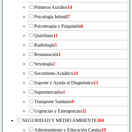
Primeros Auxilios
14
Psicología Infantil
7
Psicoterapia y Psiquiatría
8
Quirófano
11
Radiología
5
Restauración
1
Sexología
2
Socorrismo Acuático
24
Soporte y Ayuda al Diagnóstico
13
Supermercados
1
Transporte Sanitario
9
Urgencias y Emergencias
32
SEGURIDAD Y MEDIO AMBIENTE
384
Adiestramiento y Educación Canina
19