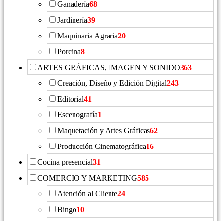
Ganadería
68
Jardinería
39
Maquinaria Agraria
20
Porcina
8
ARTES GRÁFICAS, IMAGEN Y SONIDO
363
Creación, Diseño y Edición Digital
243
Editorial
41
Escenografía
1
Maquetación y Artes Gráficas
62
Producción Cinematográfica
16
Cocina presencial
31
COMERCIO Y MARKETING
585
Atención al Cliente
24
Bingo
10