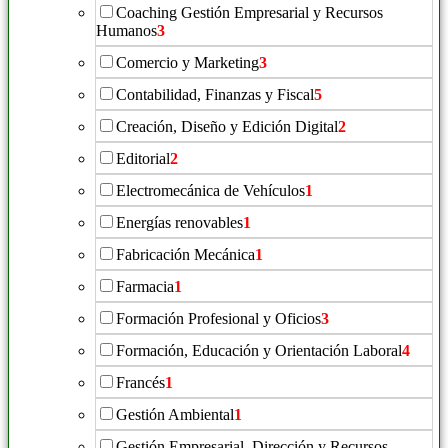
Coaching Gestión Empresarial y Recursos
Humanos
3
Comercio y Marketing
3
Contabilidad, Finanzas y Fiscal
5
Creación, Diseño y Edición Digital
2
Editorial
2
Electromecánica de Vehículos
1
Energías renovables
1
Fabricación Mecánica
1
Farmacia
1
Formación Profesional y Oficios
3
Formación, Educación y Orientación Laboral
4
Francés
1
Gestión Ambiental
1
Gestión Empresarial, Dirección y Recursos