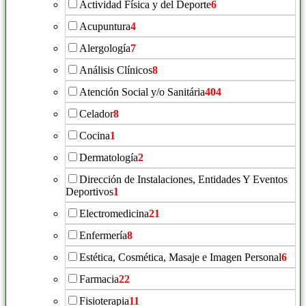
Actividad Física y del Deporte
6
Acupuntura
4
Alergología
7
Análisis Clínicos
8
Atención Social y/o Sanitária
404
Celador
8
Cocina
1
Dermatología
2
Dirección de Instalaciones, Entidades Y Eventos
Deportivos
1
Electromedicina
21
Enfermería
8
Estética, Cosmética, Masaje e Imagen Personal
6
Farmacia
22
Fisioterapia
11