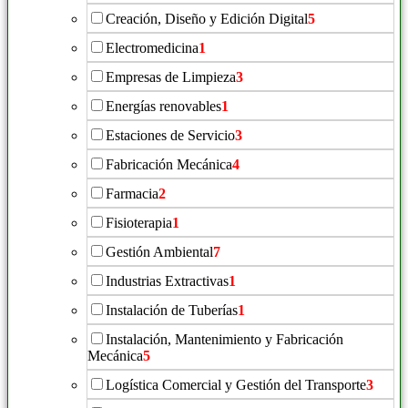
Creación, Diseño y Edición Digital
5
Electromedicina
1
Empresas de Limpieza
3
Energías renovables
1
Estaciones de Servicio
3
Fabricación Mecánica
4
Farmacia
2
Fisioterapia
1
Gestión Ambiental
7
Industrias Extractivas
1
Instalación de Tuberías
1
Instalación, Mantenimiento y Fabricación
Mecánica
5
Logística Comercial y Gestión del Transporte
3