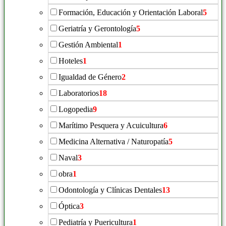
Formación, Educación y Orientación Laboral
5
Geriatría y Gerontología
5
Gestión Ambiental
1
Hoteles
1
Igualdad de Género
2
Laboratorios
18
Logopedia
9
Marítimo Pesquera y Acuicultura
6
Medicina Alternativa / Naturopatía
5
Naval
3
obra
1
Odontología y Clínicas Dentales
13
Óptica
3
Pediatría y Puericultura
1