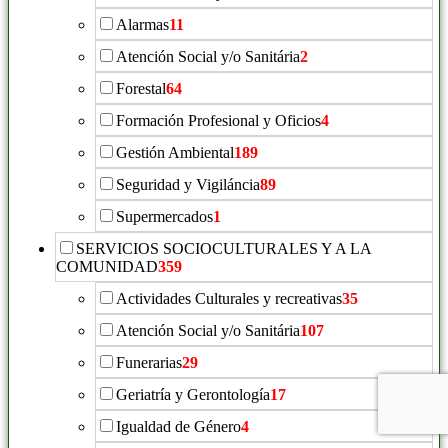
Alarmas
11
Atención Social y/o Sanitária
2
Forestal
64
Formación Profesional y Oficios
4
Gestión Ambiental
189
Seguridad y Vigiláncia
89
Supermercados
1
SERVICIOS SOCIOCULTURALES Y A LA
COMUNIDAD
359
Actividades Culturales y recreativas
35
Atención Social y/o Sanitária
107
Funerarias
29
Geriatría y Gerontología
17
Igualdad de Género
4