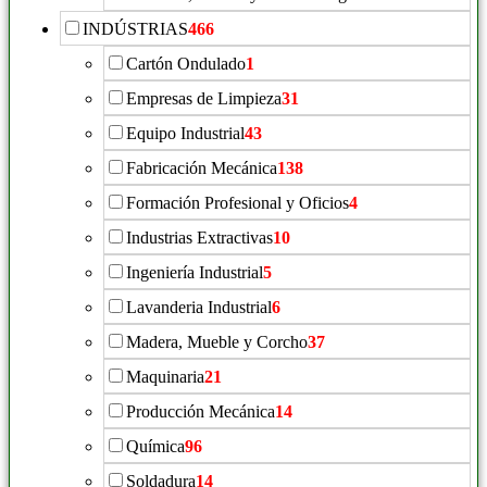
INDÚSTRIAS
466
Cartón Ondulado
1
Empresas de Limpieza
31
Equipo Industrial
43
Fabricación Mecánica
138
Formación Profesional y Oficios
4
Industrias Extractivas
10
Ingeniería Industrial
5
Lavanderia Industrial
6
Madera, Mueble y Corcho
37
Maquinaria
21
Producción Mecánica
14
Química
96
Soldadura
14