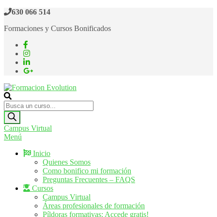
Saltar
630 066 514
al
Formaciones y Cursos Bonificados
contenido
Formacion Evolution
Cursos de formación continua
Búsqueda
de
productos
Campus Virtual
Menú
Inicio
Quienes Somos
Como bonifico mi formación
Preguntas Frecuentes – FAQS
Cursos
Campus Virtual
Áreas profesionales de formación
Píldoras formativas: Accede gratis!