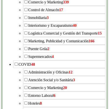
Comercio y Marketing
339
Control de Almacén
17
Inmobiliaria
3
Interiorismo y Escaparatismo
40
Logística Comercial y Gestión del Transporte
15
Marketing, Publicidad y Comunicación
166
Puente Grúa
2
Supermercados
4
COVID
48
Administración y Oficinas
12
Atención Social y/o Sanitária
3
Comercio y Marketing
20
Entorno Laboral
6
Hoteles
8