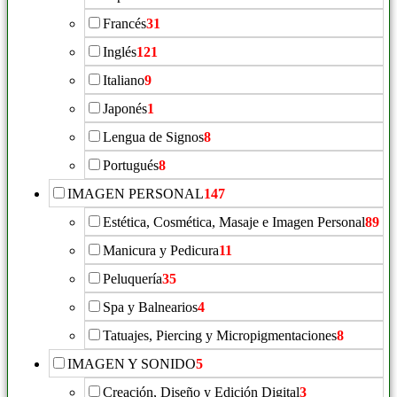
Francés
31
Inglés
121
Italiano
9
Japonés
1
Lengua de Signos
8
Portugués
8
IMAGEN PERSONAL
147
Estética, Cosmética, Masaje e Imagen Personal
89
Manicura y Pedicura
11
Peluquería
35
Spa y Balnearios
4
Tatuajes, Piercing y Micropigmentaciones
8
IMAGEN Y SONIDO
5
Creación, Diseño y Edición Digital
3