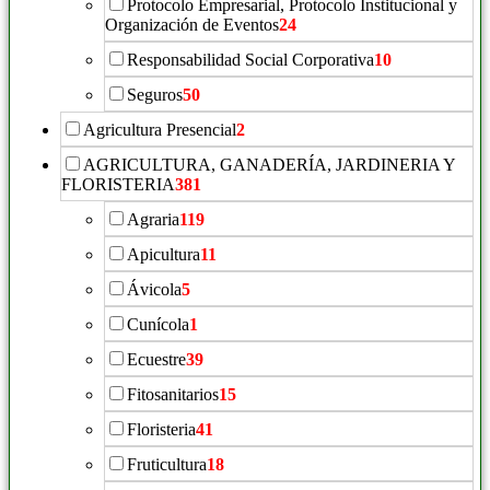
Protocolo Empresarial, Protocolo Institucional y
Organización de Eventos
24
Responsabilidad Social Corporativa
10
Seguros
50
Agricultura Presencial
2
AGRICULTURA, GANADERÍA, JARDINERIA Y
FLORISTERIA
381
Agraria
119
Apicultura
11
Ávicola
5
Cunícola
1
Ecuestre
39
Fitosanitarios
15
Floristeria
41
Fruticultura
18