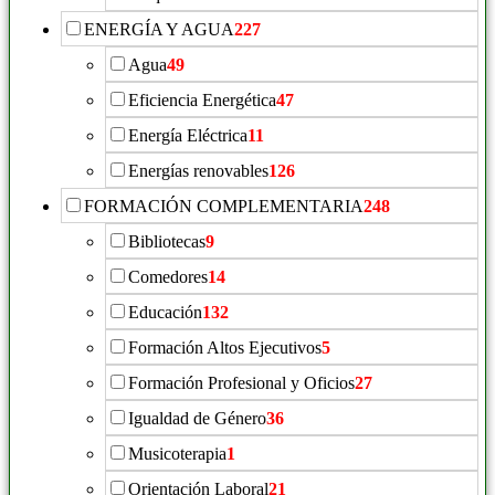
ENERGÍA Y AGUA
227
Agua
49
Eficiencia Energética
47
Energía Eléctrica
11
Energías renovables
126
FORMACIÓN COMPLEMENTARIA
248
Bibliotecas
9
Comedores
14
Educación
132
Formación Altos Ejecutivos
5
Formación Profesional y Oficios
27
Igualdad de Género
36
Musicoterapia
1
Orientación Laboral
21