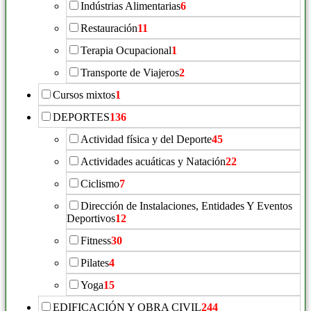
Indústrias Alimentarias
6
Restauración
11
Terapia Ocupacional
1
Transporte de Viajeros
2
Cursos mixtos
1
DEPORTES
136
Actividad física y del Deporte
45
Actividades acuáticas y Natación
22
Ciclismo
7
Dirección de Instalaciones, Entidades Y Eventos
Deportivos
12
Fitness
30
Pilates
4
Yoga
15
EDIFICACIÓN Y OBRA CIVIL
244