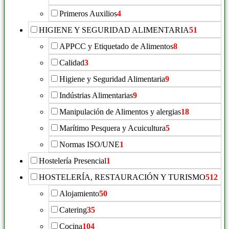
Primeros Auxilios
4
HIGIENE Y SEGURIDAD ALIMENTARIA
51
APPCC y Etiquetado de Alimentos
8
Calidad
3
Higiene y Seguridad Alimentaria
9
Indústrias Alimentarias
9
Manipulación de Alimentos y alergias
18
Marítimo Pesquera y Acuicultura
5
Normas ISO/UNE
1
Hostelería Presencial
1
HOSTELERÍA, RESTAURACIÓN Y TURISMO
512
Alojamiento
50
Catering
35
Cocina
104