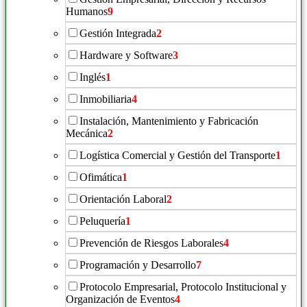
Humanos
9
Gestión Integrada
2
Hardware y Software
3
Inglés
1
Inmobiliaria
4
Instalación, Mantenimiento y Fabricación
Mecánica
2
Logística Comercial y Gestión del Transporte
1
Ofimática
1
Orientación Laboral
2
Peluquería
1
Prevención de Riesgos Laborales
4
Programación y Desarrollo
7
Protocolo Empresarial, Protocolo Institucional y
Organización de Eventos
4