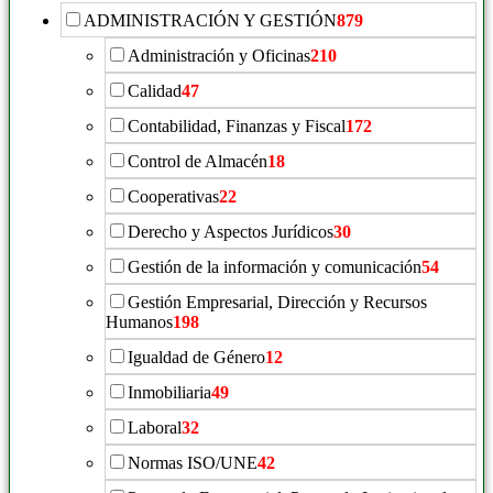
ADMINISTRACIÓN Y GESTIÓN
879
Administración y Oficinas
210
Calidad
47
Contabilidad, Finanzas y Fiscal
172
Control de Almacén
18
Cooperativas
22
Derecho y Aspectos Jurídicos
30
Gestión de la información y comunicación
54
Gestión Empresarial, Dirección y Recursos
Humanos
198
Igualdad de Género
12
Inmobiliaria
49
Laboral
32
Normas ISO/UNE
42