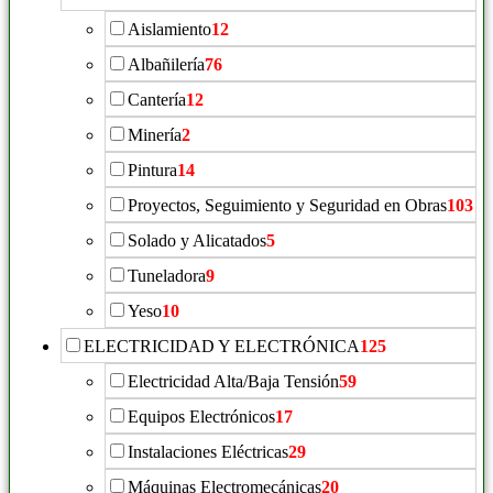
Aislamiento
12
Albañilería
76
Cantería
12
Minería
2
Pintura
14
Proyectos, Seguimiento y Seguridad en Obras
103
Solado y Alicatados
5
Tuneladora
9
Yeso
10
ELECTRICIDAD Y ELECTRÓNICA
125
Electricidad Alta/Baja Tensión
59
Equipos Electrónicos
17
Instalaciones Eléctricas
29
Máquinas Electromecánicas
20