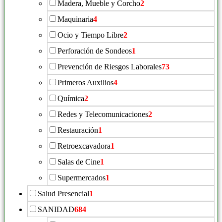
Madera, Mueble y Corcho
2
Maquinaria
4
Ocio y Tiempo Libre
2
Perforación de Sondeos
1
Prevención de Riesgos Laborales
73
Primeros Auxilios
4
Química
2
Redes y Telecomunicaciones
2
Restauración
1
Retroexcavadora
1
Salas de Cine
1
Supermercados
1
Salud Presencial
1
SANIDAD
684