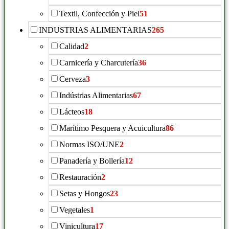
Textil, Confección y Piel
51
INDUSTRIAS ALIMENTARIAS
265
Calidad
2
Carnicería y Charcutería
36
Cerveza
3
Indústrias Alimentarias
67
Lácteos
18
Marítimo Pesquera y Acuicultura
86
Normas ISO/UNE
2
Panadería y Bollería
12
Restauración
2
Setas y Hongos
23
Vegetales
1
Vinicultura
17