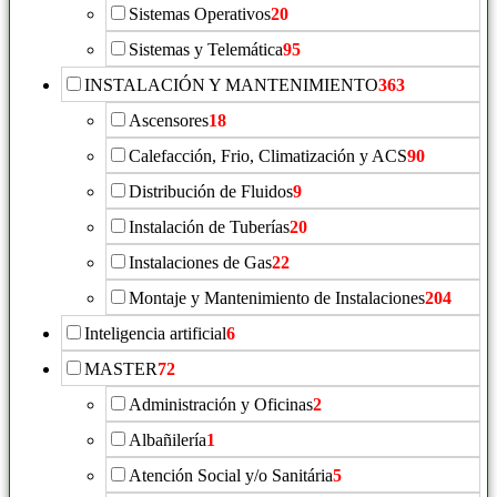
Sistemas Operativos
20
Sistemas y Telemática
95
INSTALACIÓN Y MANTENIMIENTO
363
Ascensores
18
Calefacción, Frio, Climatización y ACS
90
Distribución de Fluidos
9
Instalación de Tuberías
20
Instalaciones de Gas
22
Montaje y Mantenimiento de Instalaciones
204
Inteligencia artificial
6
MASTER
72
Administración y Oficinas
2
Albañilería
1
Atención Social y/o Sanitária
5