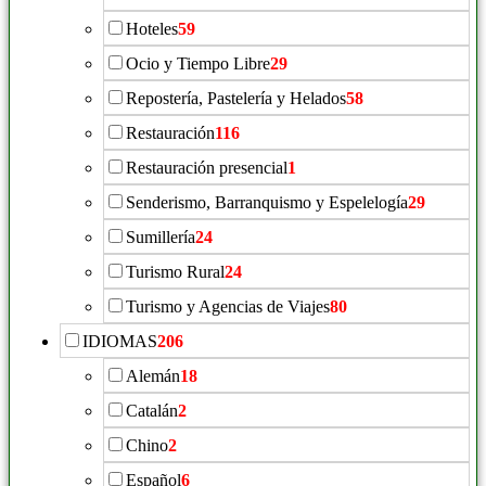
Hoteles
59
Ocio y Tiempo Libre
29
Repostería, Pastelería y Helados
58
Restauración
116
Restauración presencial
1
Senderismo, Barranquismo y Espelelogía
29
Sumillería
24
Turismo Rural
24
Turismo y Agencias de Viajes
80
IDIOMAS
206
Alemán
18
Catalán
2
Chino
2
Español
6