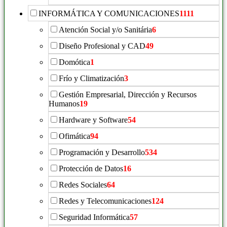
INFORMÁTICA Y COMUNICACIONES
1111
Atención Social y/o Sanitária
6
Diseño Profesional y CAD
49
Domótica
1
Frío y Climatización
3
Gestión Empresarial, Dirección y Recursos
Humanos
19
Hardware y Software
54
Ofimática
94
Programación y Desarrollo
534
Protección de Datos
16
Redes Sociales
64
Redes y Telecomunicaciones
124
Seguridad Informática
57