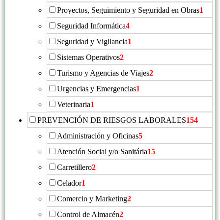
Proyectos, Seguimiento y Seguridad en Obras
1
Seguridad Informática
4
Seguridad y Vigilancia
1
Sistemas Operativos
2
Turismo y Agencias de Viajes
2
Urgencias y Emergencias
1
Veterinaria
1
PREVENCIÓN DE RIESGOS LABORALES
154
Administración y Oficinas
5
Atención Social y/o Sanitária
15
Carretillero
2
Celador
1
Comercio y Marketing
2
Control de Almacén
2