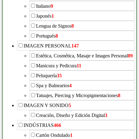
Italiano
9
Japonés
1
Lengua de Signos
8
Portugués
8
IMAGEN PERSONAL
147
Estética, Cosmética, Masaje e Imagen Personal
89
Manicura y Pedicura
11
Peluquería
35
Spa y Balnearios
4
Tatuajes, Piercing y Micropigmentaciones
8
IMAGEN Y SONIDO
5
Creación, Diseño y Edición Digital
3
INDÚSTRIAS
466
Cartón Ondulado
1