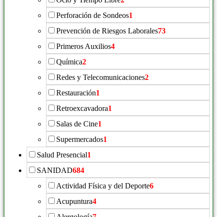
Perforación de Sondeos
1
Prevención de Riesgos Laborales
73
Primeros Auxilios
4
Química
2
Redes y Telecomunicaciones
2
Restauración
1
Retroexcavadora
1
Salas de Cine
1
Supermercados
1
Salud Presencial
1
SANIDAD
684
Actividad Física y del Deporte
6
Acupuntura
4
Alergología
7