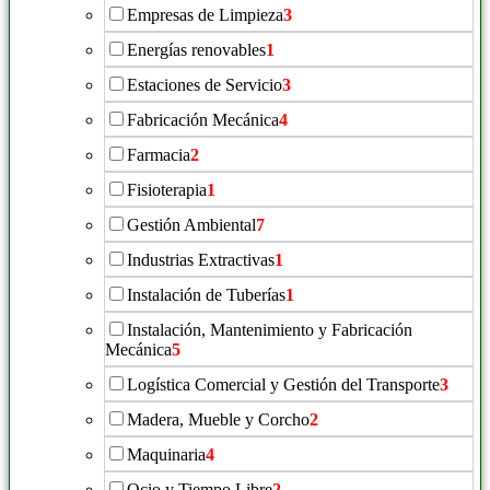
Empresas de Limpieza
3
Energías renovables
1
Estaciones de Servicio
3
Fabricación Mecánica
4
Farmacia
2
Fisioterapia
1
Gestión Ambiental
7
Industrias Extractivas
1
Instalación de Tuberías
1
Instalación, Mantenimiento y Fabricación
Mecánica
5
Logística Comercial y Gestión del Transporte
3
Madera, Mueble y Corcho
2
Maquinaria
4
Ocio y Tiempo Libre
2