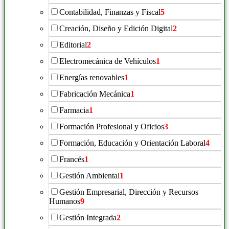
Contabilidad, Finanzas y Fiscal
5
Creación, Diseño y Edición Digital
2
Editorial
2
Electromecánica de Vehículos
1
Energías renovables
1
Fabricación Mecánica
1
Farmacia
1
Formación Profesional y Oficios
3
Formación, Educación y Orientación Laboral
4
Francés
1
Gestión Ambiental
1
Gestión Empresarial, Dirección y Recursos
Humanos
9
Gestión Integrada
2