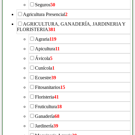
Seguros
50
Agricultura Presencial
2
AGRICULTURA, GANADERÍA, JARDINERIA Y
FLORISTERIA
381
Agraria
119
Apicultura
11
Ávicola
5
Cunícola
1
Ecuestre
39
Fitosanitarios
15
Floristeria
41
Fruticultura
18
Ganadería
68
Jardinería
39