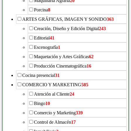
Maquinaria Agraria
20
Porcina
8
ARTES GRÁFICAS, IMAGEN Y SONIDO
363
Creación, Diseño y Edición Digital
243
Editorial
41
Escenografía
1
Maquetación y Artes Gráficas
62
Producción Cinematográfica
16
Cocina presencial
31
COMERCIO Y MARKETING
585
Atención al Cliente
24
Bingo
10
Comercio y Marketing
339
Control de Almacén
17