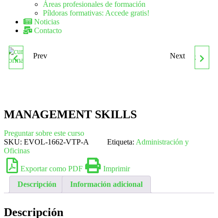
Áreas profesionales de formación
Píldoras formativas: Accede gratis!
Noticias
Contacto
Prev
Next
MAITRE
MANEJO DE EQUIPOS DE
MEDIDA DE
CONTAMINANTES
MANAGEMENT SKILLS
ATMOSFÉRICOS
Preguntar sobre este curso
SKU:
EVOL-1662-VTP-A
Etiqueta:
Administración y
Oficinas
Exportar como PDF
Imprimir
Descripción
Información adicional
Descripción