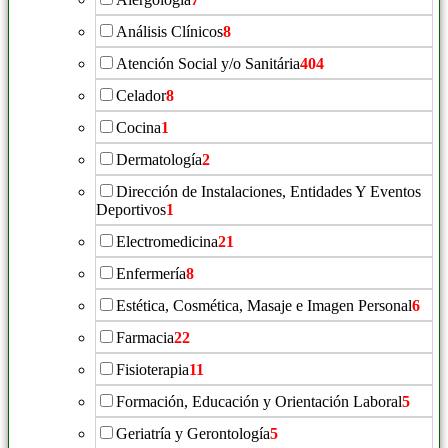
Análisis Clínicos
8
Atención Social y/o Sanitária
404
Celador
8
Cocina
1
Dermatología
2
Dirección de Instalaciones, Entidades Y Eventos
Deportivos
1
Electromedicina
21
Enfermería
8
Estética, Cosmética, Masaje e Imagen Personal
6
Farmacia
22
Fisioterapia
11
Formación, Educación y Orientación Laboral
5
Geriatría y Gerontología
5