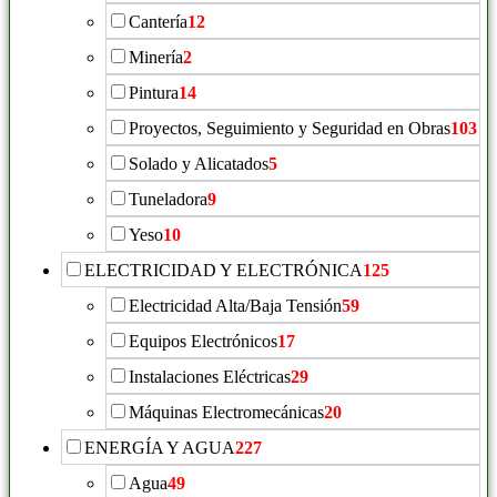
Cantería
12
Minería
2
Pintura
14
Proyectos, Seguimiento y Seguridad en Obras
103
Solado y Alicatados
5
Tuneladora
9
Yeso
10
ELECTRICIDAD Y ELECTRÓNICA
125
Electricidad Alta/Baja Tensión
59
Equipos Electrónicos
17
Instalaciones Eléctricas
29
Máquinas Electromecánicas
20
ENERGÍA Y AGUA
227
Agua
49