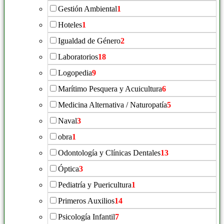
Gestión Ambiental
1
Hoteles
1
Igualdad de Género
2
Laboratorios
18
Logopedia
9
Marítimo Pesquera y Acuicultura
6
Medicina Alternativa / Naturopatía
5
Naval
3
obra
1
Odontología y Clínicas Dentales
13
Óptica
3
Pediatría y Puericultura
1
Primeros Auxilios
14
Psicología Infantil
7