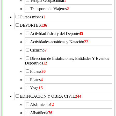
Terapia Ocupacional
1
Transporte de Viajeros
2
Cursos mixtos
1
DEPORTES
136
Actividad física y del Deporte
45
Actividades acuáticas y Natación
22
Ciclismo
7
Dirección de Instalaciones, Entidades Y Eventos
Deportivos
12
Fitness
30
Pilates
4
Yoga
15
EDIFICACIÓN Y OBRA CIVIL
244
Aislamiento
12
Albañilería
76