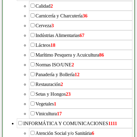
Calidad
2
Carnicería y Charcutería
36
Cerveza
3
Indústrias Alimentarias
67
Lácteos
18
Marítimo Pesquera y Acuicultura
86
Normas ISO/UNE
2
Panadería y Bollería
12
Restauración
2
Setas y Hongos
23
Vegetales
1
Vinicultura
17
INFORMÁTICA Y COMUNICACIONES
1111
Atención Social y/o Sanitária
6