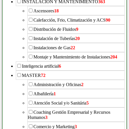
INSTALACIÓN Y MANTENIMIENTO
363
Ascensores
18
Calefacción, Frio, Climatización y ACS
90
Distribución de Fluidos
9
Instalación de Tuberías
20
Instalaciones de Gas
22
Montaje y Mantenimiento de Instalaciones
204
Inteligencia artificial
6
MASTER
72
Administración y Oficinas
2
Albañilería
1
Atención Social y/o Sanitária
5
Coaching Gestión Empresarial y Recursos
Humanos
3
Comercio y Marketing
3