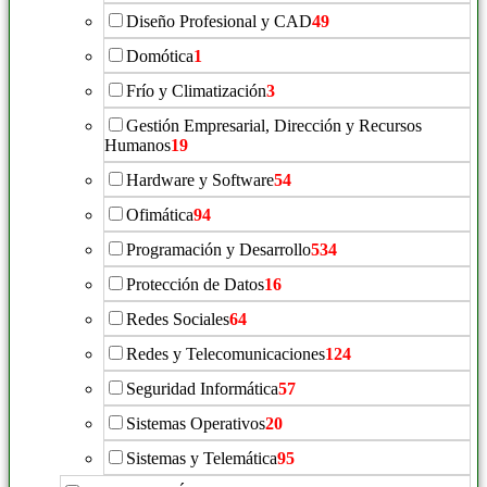
Diseño Profesional y CAD
49
Domótica
1
Frío y Climatización
3
Gestión Empresarial, Dirección y Recursos
Humanos
19
Hardware y Software
54
Ofimática
94
Programación y Desarrollo
534
Protección de Datos
16
Redes Sociales
64
Redes y Telecomunicaciones
124
Seguridad Informática
57
Sistemas Operativos
20
Sistemas y Telemática
95