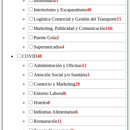
Inmobiliaria
3
Interiorismo y Escaparatismo
40
Logística Comercial y Gestión del Transporte
15
Marketing, Publicidad y Comunicación
166
Puente Grúa
2
Supermercados
4
COVID
48
Administración y Oficinas
12
Atención Social y/o Sanitária
3
Comercio y Marketing
20
Entorno Laboral
6
Hoteles
8
Indústrias Alimentarias
6
Restauración
11