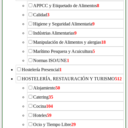
APPCC y Etiquetado de Alimentos
8
Calidad
3
Higiene y Seguridad Alimentaria
9
Indústrias Alimentarias
9
Manipulación de Alimentos y alergias
18
Marítimo Pesquera y Acuicultura
5
Normas ISO/UNE
1
Hostelería Presencial
1
HOSTELERÍA, RESTAURACIÓN Y TURISMO
512
Alojamiento
50
Catering
35
Cocina
104
Hoteles
59
Ocio y Tiempo Libre
29