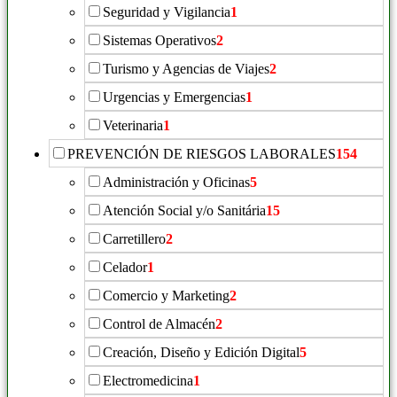
Seguridad y Vigilancia
1
Sistemas Operativos
2
Turismo y Agencias de Viajes
2
Urgencias y Emergencias
1
Veterinaria
1
PREVENCIÓN DE RIESGOS LABORALES
154
Administración y Oficinas
5
Atención Social y/o Sanitária
15
Carretillero
2
Celador
1
Comercio y Marketing
2
Control de Almacén
2
Creación, Diseño y Edición Digital
5
Electromedicina
1