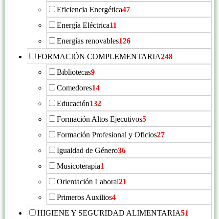
Eficiencia Energética
47
Energía Eléctrica
11
Energías renovables
126
FORMACIÓN COMPLEMENTARIA
248
Bibliotecas
9
Comedores
14
Educación
132
Formación Altos Ejecutivos
5
Formación Profesional y Oficios
27
Igualdad de Género
36
Musicoterapia
1
Orientación Laboral
21
Primeros Auxilios
4
HIGIENE Y SEGURIDAD ALIMENTARIA
51