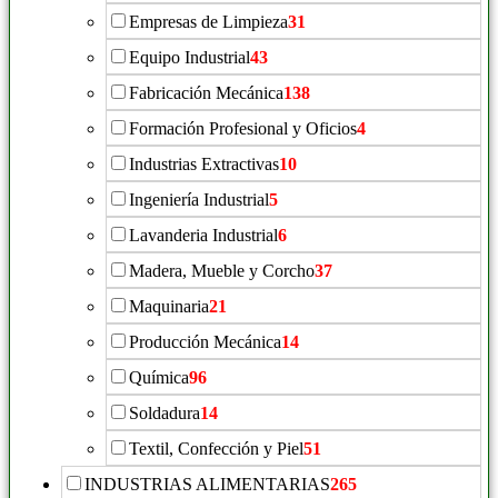
Empresas de Limpieza
31
Equipo Industrial
43
Fabricación Mecánica
138
Formación Profesional y Oficios
4
Industrias Extractivas
10
Ingeniería Industrial
5
Lavanderia Industrial
6
Madera, Mueble y Corcho
37
Maquinaria
21
Producción Mecánica
14
Química
96
Soldadura
14
Textil, Confección y Piel
51
INDUSTRIAS ALIMENTARIAS
265