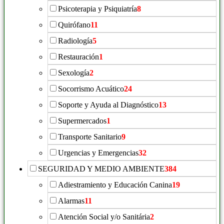
Psicoterapia y Psiquiatría
8
Quirófano
11
Radiología
5
Restauración
1
Sexología
2
Socorrismo Acuático
24
Soporte y Ayuda al Diagnóstico
13
Supermercados
1
Transporte Sanitario
9
Urgencias y Emergencias
32
SEGURIDAD Y MEDIO AMBIENTE
384
Adiestramiento y Educación Canina
19
Alarmas
11
Atención Social y/o Sanitária
2