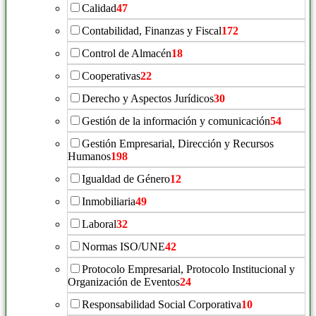
Calidad
47
Contabilidad, Finanzas y Fiscal
172
Control de Almacén
18
Cooperativas
22
Derecho y Aspectos Jurídicos
30
Gestión de la información y comunicación
54
Gestión Empresarial, Dirección y Recursos
Humanos
198
Igualdad de Género
12
Inmobiliaria
49
Laboral
32
Normas ISO/UNE
42
Protocolo Empresarial, Protocolo Institucional y
Organización de Eventos
24
Responsabilidad Social Corporativa
10