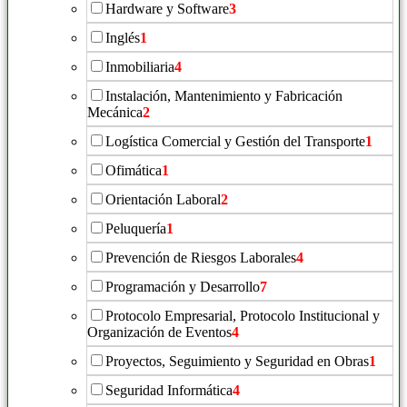
Hardware y Software
3
Inglés
1
Inmobiliaria
4
Instalación, Mantenimiento y Fabricación
Mecánica
2
Logística Comercial y Gestión del Transporte
1
Ofimática
1
Orientación Laboral
2
Peluquería
1
Prevención de Riesgos Laborales
4
Programación y Desarrollo
7
Protocolo Empresarial, Protocolo Institucional y
Organización de Eventos
4
Proyectos, Seguimiento y Seguridad en Obras
1
Seguridad Informática
4