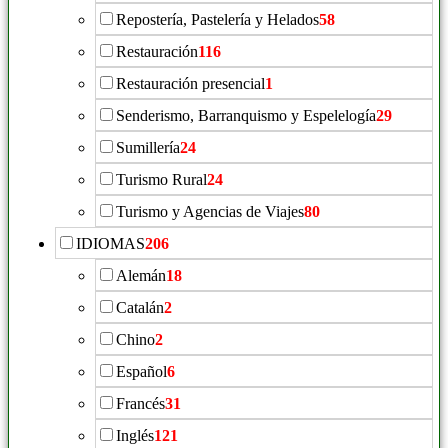
Repostería, Pastelería y Helados
58
Restauración
116
Restauración presencial
1
Senderismo, Barranquismo y Espelelogía
29
Sumillería
24
Turismo Rural
24
Turismo y Agencias de Viajes
80
IDIOMAS
206
Alemán
18
Catalán
2
Chino
2
Español
6
Francés
31
Inglés
121