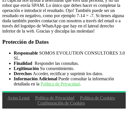
El captcha nos ayuda a determinar que eres una persona, y no un
robot que envía SPAM. Lo único que debes hacer es completar la
operación e introducir el resultado. Ojo! También puede ser un
resultado en negativo, como por ejemplo 7-14 = -7. Si tienes alguna
duda también puedes contactar con nosotros a través del email o a
través del logotipo de WhatsApp que hay en el lateral derecho
inferior de la web. Gracias y disculpa las molestias!
Protección de Datos
Responsable
SOMOS EVOLUTION CONSULTORES 3.0
SL.
Finalidad
Responder las consultas.
Legitimación
Su consentimiento.
Derechos
Acceder, rectificar y suprimir los datos.
Información Adicional
Puede consultar la información
detallada en la
Política de Privacidad
.
Aviso Legal
Política de Privacidad
Política de Cookies
Configuración de Cookies