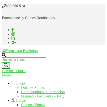
Saltar
630 066 514
al
contenido
Formaciones y Cursos Bonificados
Formacion Evolution
Cursos de formación continua
Búsqueda
de
productos
Campus Virtual
Menú
Inicio
Quienes Somos
Como bonifico mi formación
Preguntas Frecuentes – FAQS
Cursos
Campus Virtual