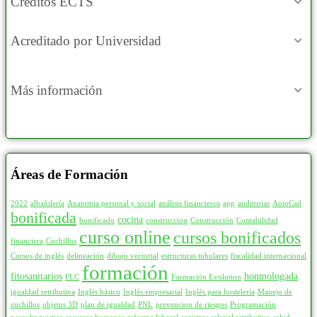
Créditos ECTS
Acreditado por Universidad
Más información
Áreas de Formación
2022
albañilería
Anatomia personal y social
análisis financieros
app
auditorias
AutoCad
bonificada
cocina
bonificado
construccion
Construcción
Contabilidad
curso online
cursos bonificados
financiera
Cuchillos
Cursos de inglés
delineación
dibujo vectorial
estructuras tubulares
fiscalidad internacional
formación
fitosanitarios
honmologada
FLC
Formación Evolution
igualdad retributiva
Inglés básico
Inglés empresarial
Inglés para hostelería
Manejo de
cuchillos
objetos 3D
plan de igualdad
PNL
prevencion de riesgos
Programación