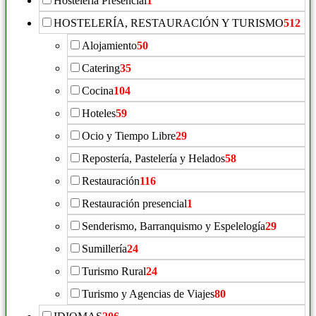
Hostelería Presencial
1
HOSTELERÍA, RESTAURACIÓN Y TURISMO
512
Alojamiento
50
Catering
35
Cocina
104
Hoteles
59
Ocio y Tiempo Libre
29
Repostería, Pastelería y Helados
58
Restauración
116
Restauración presencial
1
Senderismo, Barranquismo y Espelelogía
29
Sumillería
24
Turismo Rural
24
Turismo y Agencias de Viajes
80