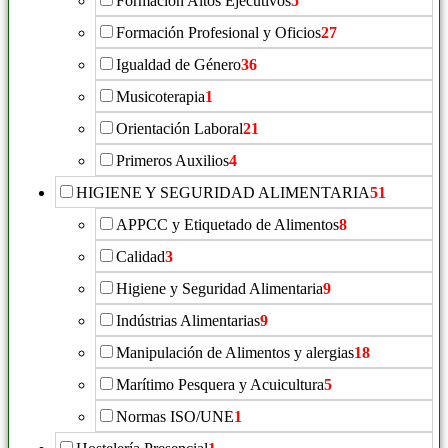
Formación Altos Ejecutivos
5
Formación Profesional y Oficios
27
Igualdad de Género
36
Musicoterapia
1
Orientación Laboral
21
Primeros Auxilios
4
HIGIENE Y SEGURIDAD ALIMENTARIA
51
APPCC y Etiquetado de Alimentos
8
Calidad
3
Higiene y Seguridad Alimentaria
9
Indústrias Alimentarias
9
Manipulación de Alimentos y alergias
18
Marítimo Pesquera y Acuicultura
5
Normas ISO/UNE
1