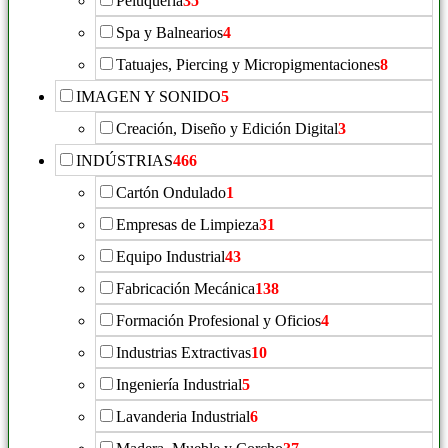
Peluquería
35
Spa y Balnearios
4
Tatuajes, Piercing y Micropigmentaciones
8
IMAGEN Y SONIDO
5
Creación, Diseño y Edición Digital
3
INDÚSTRIAS
466
Cartón Ondulado
1
Empresas de Limpieza
31
Equipo Industrial
43
Fabricación Mecánica
138
Formación Profesional y Oficios
4
Industrias Extractivas
10
Ingeniería Industrial
5
Lavanderia Industrial
6