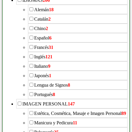
IDIOMAS
206
Alemán
18
Catalán
2
Chino
2
Español
6
Francés
31
Inglés
121
Italiano
9
Japonés
1
Lengua de Signos
8
Portugués
8
IMAGEN PERSONAL
147
Estética, Cosmética, Masaje e Imagen Personal
89
Manicura y Pedicura
11