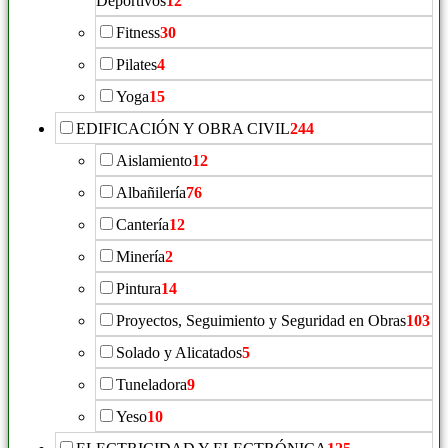
Deportivos
12
Fitness
30
Pilates
4
Yoga
15
EDIFICACIÓN Y OBRA CIVIL
244
Aislamiento
12
Albañilería
76
Cantería
12
Minería
2
Pintura
14
Proyectos, Seguimiento y Seguridad en Obras
103
Solado y Alicatados
5
Tuneladora
9
Yeso
10