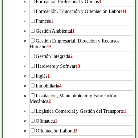
Formación Profesional y Oficios
3
Formación, Educación y Orientación Laboral
4
Francés
1
Gestión Ambiental
1
Gestión Empresarial, Dirección y Recursos
Humanos
9
Gestión Integrada
2
Hardware y Software
3
Inglés
1
Inmobiliaria
4
Instalación, Mantenimiento y Fabricación
Mecánica
2
Logística Comercial y Gestión del Transporte
1
Ofimática
1
Orientación Laboral
2