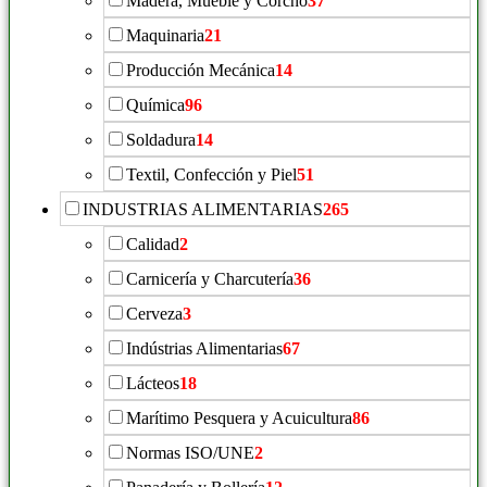
Madera, Mueble y Corcho
37
Maquinaria
21
Producción Mecánica
14
Química
96
Soldadura
14
Textil, Confección y Piel
51
INDUSTRIAS ALIMENTARIAS
265
Calidad
2
Carnicería y Charcutería
36
Cerveza
3
Indústrias Alimentarias
67
Lácteos
18
Marítimo Pesquera y Acuicultura
86
Normas ISO/UNE
2