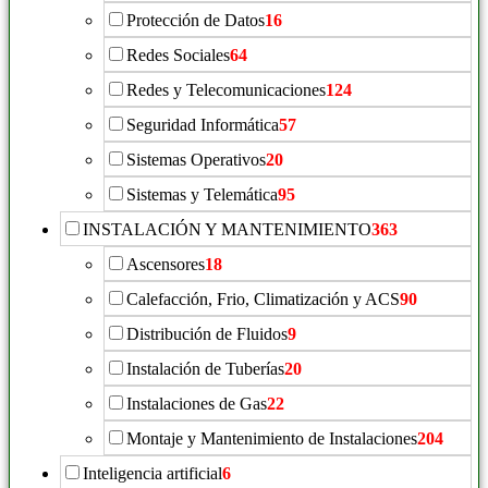
Protección de Datos
16
Redes Sociales
64
Redes y Telecomunicaciones
124
Seguridad Informática
57
Sistemas Operativos
20
Sistemas y Telemática
95
INSTALACIÓN Y MANTENIMIENTO
363
Ascensores
18
Calefacción, Frio, Climatización y ACS
90
Distribución de Fluidos
9
Instalación de Tuberías
20
Instalaciones de Gas
22
Montaje y Mantenimiento de Instalaciones
204
Inteligencia artificial
6