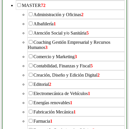
MASTER
72
Administración y Oficinas
2
Albañilería
1
Atención Social y/o Sanitária
5
Coaching Gestión Empresarial y Recursos
Humanos
3
Comercio y Marketing
3
Contabilidad, Finanzas y Fiscal
5
Creación, Diseño y Edición Digital
2
Editorial
2
Electromecánica de Vehículos
1
Energías renovables
1
Fabricación Mecánica
1
Farmacia
1