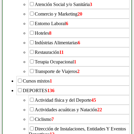
Atención Social y/o Sanitária
3
Comercio y Marketing
20
Entorno Laboral
6
Hoteles
8
Indústrias Alimentarias
6
Restauración
11
Terapia Ocupacional
1
Transporte de Viajeros
2
Cursos mixtos
1
DEPORTES
136
Actividad física y del Deporte
45
Actividades acuáticas y Natación
22
Ciclismo
7
Dirección de Instalaciones, Entidades Y Eventos