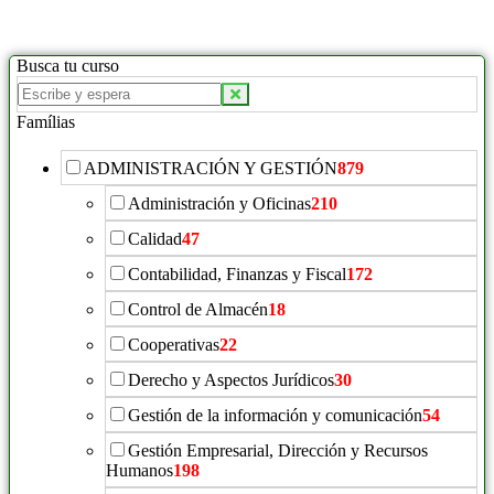
Busca tu curso
Buscar
productos:
Famílias
ADMINISTRACIÓN Y GESTIÓN
879
Administración y Oficinas
210
Calidad
47
Contabilidad, Finanzas y Fiscal
172
Control de Almacén
18
Cooperativas
22
Derecho y Aspectos Jurídicos
30
Gestión de la información y comunicación
54
Gestión Empresarial, Dirección y Recursos
Humanos
198