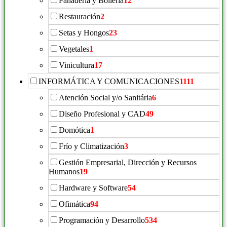
Panadería y Bollería
12
Restauración
2
Setas y Hongos
23
Vegetales
1
Vinicultura
17
INFORMÁTICA Y COMUNICACIONES
1111
Atención Social y/o Sanitária
6
Diseño Profesional y CAD
49
Domótica
1
Frío y Climatización
3
Gestión Empresarial, Dirección y Recursos
Humanos
19
Hardware y Software
54
Ofimática
94
Programación y Desarrollo
534