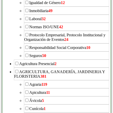
Igualdad de Género
12
Inmobiliaria
49
Laboral
32
Normas ISO/UNE
42
Protocolo Empresarial, Protocolo Institucional y
Organización de Eventos
24
Responsabilidad Social Corporativa
10
Seguros
50
Agricultura Presencial
2
AGRICULTURA, GANADERÍA, JARDINERIA Y
FLORISTERIA
381
Agraria
119
Apicultura
11
Ávicola
5
Cunícola
1