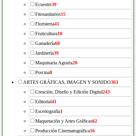
Ecuestre
39
Fitosanitarios
15
Floristeria
41
Fruticultura
18
Ganadería
68
Jardinería
39
Maquinaria Agraria
20
Porcina
8
ARTES GRÁFICAS, IMAGEN Y SONIDO
363
Creación, Diseño y Edición Digital
243
Editorial
41
Escenografía
1
Maquetación y Artes Gráficas
62
Producción Cinematográfica
16