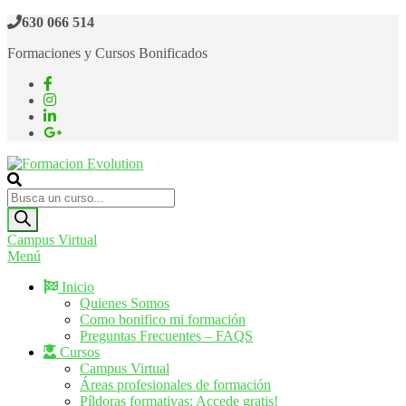
Saltar
630 066 514
al
Formaciones y Cursos Bonificados
contenido
Formacion Evolution
Cursos de formación continua
Búsqueda
de
productos
Campus Virtual
Menú
Inicio
Quienes Somos
Como bonifico mi formación
Preguntas Frecuentes – FAQS
Cursos
Campus Virtual
Áreas profesionales de formación
Píldoras formativas: Accede gratis!