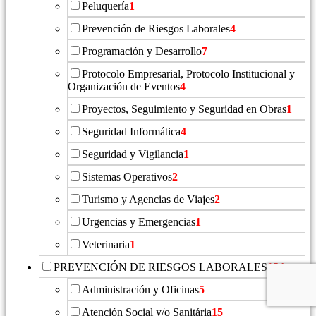
Peluquería
1
Prevención de Riesgos Laborales
4
Programación y Desarrollo
7
Protocolo Empresarial, Protocolo Institucional y
Organización de Eventos
4
Proyectos, Seguimiento y Seguridad en Obras
1
Seguridad Informática
4
Seguridad y Vigilancia
1
Sistemas Operativos
2
Turismo y Agencias de Viajes
2
Urgencias y Emergencias
1
Veterinaria
1
PREVENCIÓN DE RIESGOS LABORALES
154
Administración y Oficinas
5
Atención Social y/o Sanitária
15