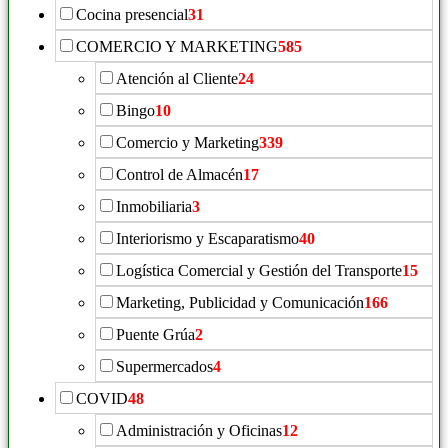
Cocina presencial
31
COMERCIO Y MARKETING
585
Atención al Cliente
24
Bingo
10
Comercio y Marketing
339
Control de Almacén
17
Inmobiliaria
3
Interiorismo y Escaparatismo
40
Logística Comercial y Gestión del Transporte
15
Marketing, Publicidad y Comunicación
166
Puente Grúa
2
Supermercados
4
COVID
48
Administración y Oficinas
12