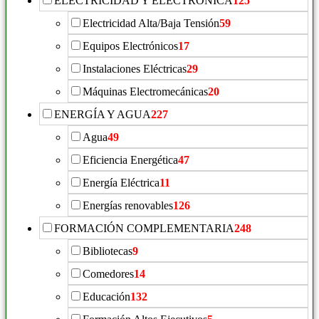
ELECTRICIDAD Y ELECTRÓNICA
125
Electricidad Alta/Baja Tensión
59
Equipos Electrónicos
17
Instalaciones Eléctricas
29
Máquinas Electromecánicas
20
ENERGÍA Y AGUA
227
Agua
49
Eficiencia Energética
47
Energía Eléctrica
11
Energías renovables
126
FORMACIÓN COMPLEMENTARIA
248
Bibliotecas
9
Comedores
14
Educación
132