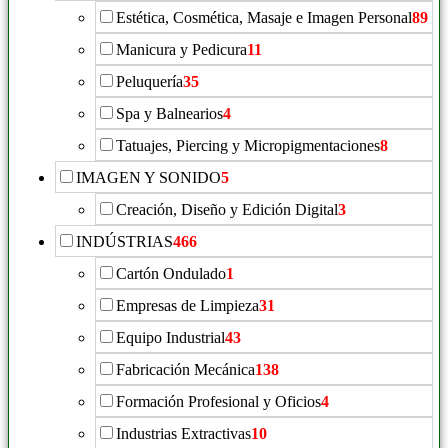
Estética, Cosmética, Masaje e Imagen Personal
89
Manicura y Pedicura
11
Peluquería
35
Spa y Balnearios
4
Tatuajes, Piercing y Micropigmentaciones
8
IMAGEN Y SONIDO
5
Creación, Diseño y Edición Digital
3
INDÚSTRIAS
466
Cartón Ondulado
1
Empresas de Limpieza
31
Equipo Industrial
43
Fabricación Mecánica
138
Formación Profesional y Oficios
4
Industrias Extractivas
10