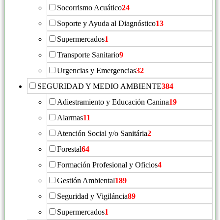
Socorrismo Acuático
24
Soporte y Ayuda al Diagnóstico
13
Supermercados
1
Transporte Sanitario
9
Urgencias y Emergencias
32
SEGURIDAD Y MEDIO AMBIENTE
384
Adiestramiento y Educación Canina
19
Alarmas
11
Atención Social y/o Sanitária
2
Forestal
64
Formación Profesional y Oficios
4
Gestión Ambiental
189
Seguridad y Vigiláncia
89
Supermercados
1