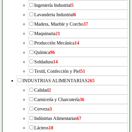
Ingeniería Industrial
5
Lavanderia Industrial
6
Madera, Mueble y Corcho
37
Maquinaria
21
Producción Mecánica
14
Química
96
Soldadura
14
Textil, Confección y Piel
51
INDUSTRIAS ALIMENTARIAS
265
Calidad
2
Carnicería y Charcutería
36
Cerveza
3
Indústrias Alimentarias
67
Lácteos
18