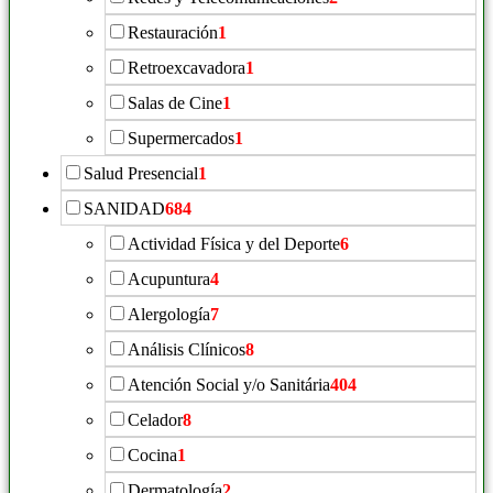
Restauración
1
Retroexcavadora
1
Salas de Cine
1
Supermercados
1
Salud Presencial
1
SANIDAD
684
Actividad Física y del Deporte
6
Acupuntura
4
Alergología
7
Análisis Clínicos
8
Atención Social y/o Sanitária
404
Celador
8
Cocina
1
Dermatología
2