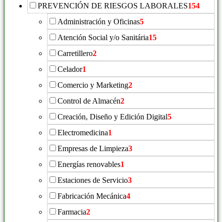
PREVENCIÓN DE RIESGOS LABORALES
154
Administración y Oficinas
5
Atención Social y/o Sanitária
15
Carretillero
2
Celador
1
Comercio y Marketing
2
Control de Almacén
2
Creación, Diseño y Edición Digital
5
Electromedicina
1
Empresas de Limpieza
3
Energías renovables
1
Estaciones de Servicio
3
Fabricación Mecánica
4
Farmacia
2