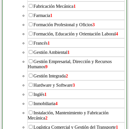
Fabricación Mecánica
1
Farmacia
1
Formación Profesional y Oficios
3
Formación, Educación y Orientación Laboral
4
Francés
1
Gestión Ambiental
1
Gestión Empresarial, Dirección y Recursos
Humanos
9
Gestión Integrada
2
Hardware y Software
3
Inglés
1
Inmobiliaria
4
Instalación, Mantenimiento y Fabricación
Mecánica
2
Logística Comercial y Gestión del Transporte
1