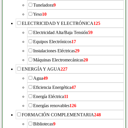
Tuneladora
9
Yeso
10
ELECTRICIDAD Y ELECTRÓNICA
125
Electricidad Alta/Baja Tensión
59
Equipos Electrónicos
17
Instalaciones Eléctricas
29
Máquinas Electromecánicas
20
ENERGÍA Y AGUA
227
Agua
49
Eficiencia Energética
47
Energía Eléctrica
11
Energías renovables
126
FORMACIÓN COMPLEMENTARIA
248
Bibliotecas
9