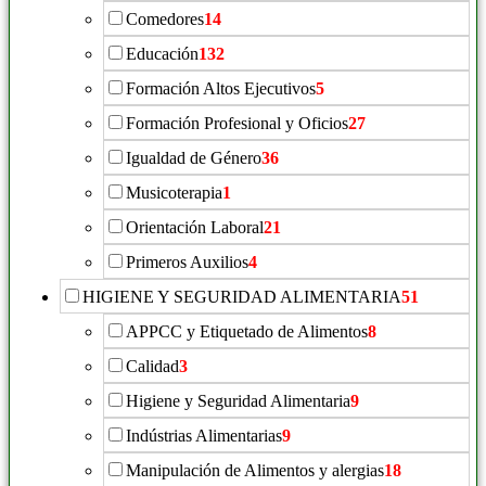
Comedores
14
Educación
132
Formación Altos Ejecutivos
5
Formación Profesional y Oficios
27
Igualdad de Género
36
Musicoterapia
1
Orientación Laboral
21
Primeros Auxilios
4
HIGIENE Y SEGURIDAD ALIMENTARIA
51
APPCC y Etiquetado de Alimentos
8
Calidad
3
Higiene y Seguridad Alimentaria
9
Indústrias Alimentarias
9
Manipulación de Alimentos y alergias
18