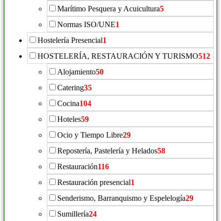
Marítimo Pesquera y Acuicultura
5
Normas ISO/UNE
1
Hostelería Presencial
1
HOSTELERÍA, RESTAURACIÓN Y TURISMO
512
Alojamiento
50
Catering
35
Cocina
104
Hoteles
59
Ocio y Tiempo Libre
29
Repostería, Pastelería y Helados
58
Restauración
116
Restauración presencial
1
Senderismo, Barranquismo y Espelelogía
29
Sumillería
24