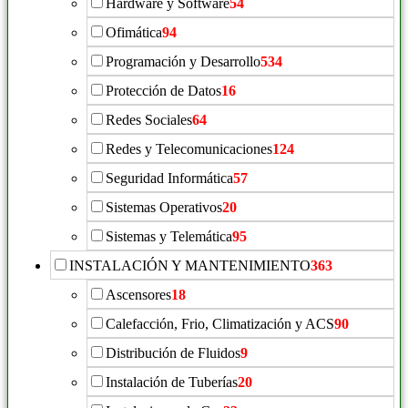
Hardware y Software
54
Ofimática
94
Programación y Desarrollo
534
Protección de Datos
16
Redes Sociales
64
Redes y Telecomunicaciones
124
Seguridad Informática
57
Sistemas Operativos
20
Sistemas y Telemática
95
INSTALACIÓN Y MANTENIMIENTO
363
Ascensores
18
Calefacción, Frio, Climatización y ACS
90
Distribución de Fluidos
9
Instalación de Tuberías
20