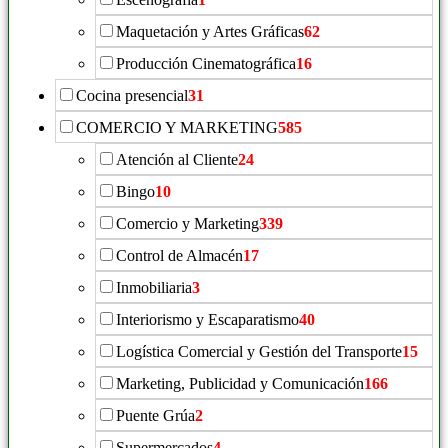
Maquetación y Artes Gráficas
62
Producción Cinematográfica
16
Cocina presencial
31
COMERCIO Y MARKETING
585
Atención al Cliente
24
Bingo
10
Comercio y Marketing
339
Control de Almacén
17
Inmobiliaria
3
Interiorismo y Escaparatismo
40
Logística Comercial y Gestión del Transporte
15
Marketing, Publicidad y Comunicación
166
Puente Grúa
2
Supermercados
4