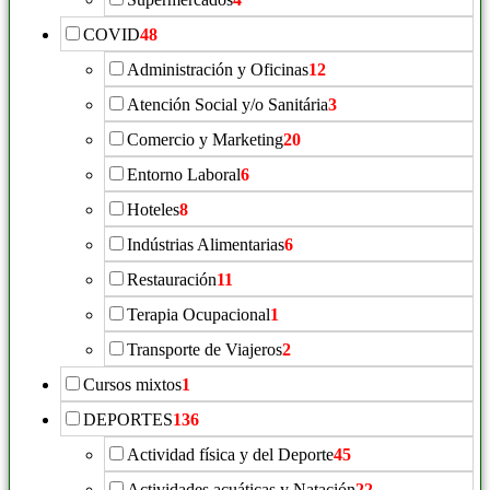
COVID
48
Administración y Oficinas
12
Atención Social y/o Sanitária
3
Comercio y Marketing
20
Entorno Laboral
6
Hoteles
8
Indústrias Alimentarias
6
Restauración
11
Terapia Ocupacional
1
Transporte de Viajeros
2
Cursos mixtos
1
DEPORTES
136
Actividad física y del Deporte
45
Actividades acuáticas y Natación
22