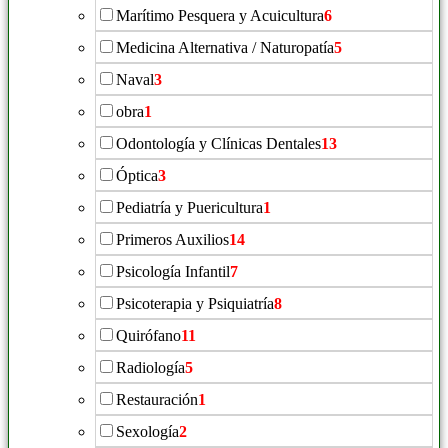
Marítimo Pesquera y Acuicultura
6
Medicina Alternativa / Naturopatía
5
Naval
3
obra
1
Odontología y Clínicas Dentales
13
Óptica
3
Pediatría y Puericultura
1
Primeros Auxilios
14
Psicología Infantil
7
Psicoterapia y Psiquiatría
8
Quirófano
11
Radiología
5
Restauración
1
Sexología
2