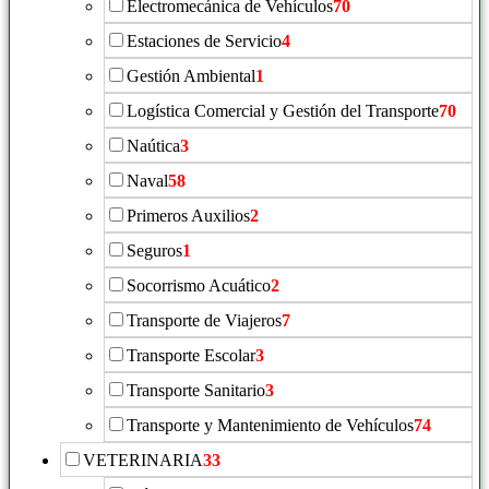
Electromecánica de Vehículos
70
Estaciones de Servicio
4
Gestión Ambiental
1
Logística Comercial y Gestión del Transporte
70
Naútica
3
Naval
58
Primeros Auxilios
2
Seguros
1
Socorrismo Acuático
2
Transporte de Viajeros
7
Transporte Escolar
3
Transporte Sanitario
3
Transporte y Mantenimiento de Vehículos
74
VETERINARIA
33