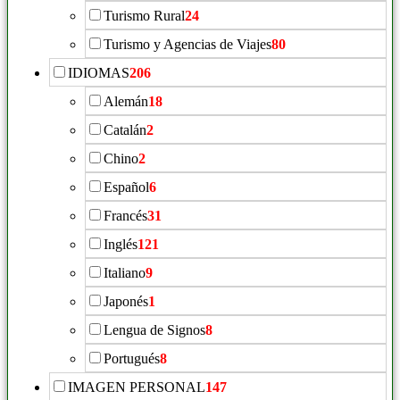
Turismo Rural
24
Turismo y Agencias de Viajes
80
IDIOMAS
206
Alemán
18
Catalán
2
Chino
2
Español
6
Francés
31
Inglés
121
Italiano
9
Japonés
1
Lengua de Signos
8
Portugués
8
IMAGEN PERSONAL
147