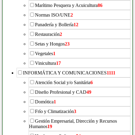
Marítimo Pesquera y Acuicultura
86
Normas ISO/UNE
2
Panadería y Bollería
12
Restauración
2
Setas y Hongos
23
Vegetales
1
Vinicultura
17
INFORMÁTICA Y COMUNICACIONES
1111
Atención Social y/o Sanitária
6
Diseño Profesional y CAD
49
Domótica
1
Frío y Climatización
3
Gestión Empresarial, Dirección y Recursos
Humanos
19