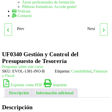
Áreas profesionales de formación
Píldoras formativas: Accede gratis!
Noticias
Contacto
Prev
Next
UF0329 ELABORACIÓN Y
UF0351 APLICACIONES
EDICIÓN DE
INFORMÁTICAS DE LA
UF0340 Gestión y Control del
PRESENTACIONES CON
GESTIÓN COMERCIAL
Presupuesto de Tesorería
APLICACIONES
Preguntar sobre este curso
SKU:
EVOL-1381-iNO-B
Etiquetas:
Contabilidad
,
Finanzas
y Fiscal
INFORMÁTICAS
Exportar como PDF
Imprimir
Descripción
Información adicional
Descripción