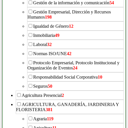
Gestión de la información y comunicación
54
Gestión Empresarial, Dirección y Recursos
Humanos
198
Igualdad de Género
12
Inmobiliaria
49
Laboral
32
Normas ISO/UNE
42
Protocolo Empresarial, Protocolo Institucional y
Organización de Eventos
24
Responsabilidad Social Corporativa
10
Seguros
50
Agricultura Presencial
2
AGRICULTURA, GANADERÍA, JARDINERIA Y
FLORISTERIA
381
Agraria
119
Apicultura
11