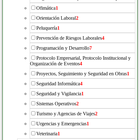
Ofimática
1
Orientación Laboral
2
Peluquería
1
Prevención de Riesgos Laborales
4
Programación y Desarrollo
7
Protocolo Empresarial, Protocolo Institucional y
Organización de Eventos
4
Proyectos, Seguimiento y Seguridad en Obras
1
Seguridad Informática
4
Seguridad y Vigilancia
1
Sistemas Operativos
2
Turismo y Agencias de Viajes
2
Urgencias y Emergencias
1
Veterinaria
1