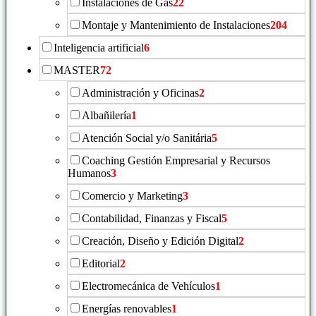
Instalaciones de Gas
22
Montaje y Mantenimiento de Instalaciones
204
Inteligencia artificial
6
MASTER
72
Administración y Oficinas
2
Albañilería
1
Atención Social y/o Sanitária
5
Coaching Gestión Empresarial y Recursos
Humanos
3
Comercio y Marketing
3
Contabilidad, Finanzas y Fiscal
5
Creación, Diseño y Edición Digital
2
Editorial
2
Electromecánica de Vehículos
1
Energías renovables
1