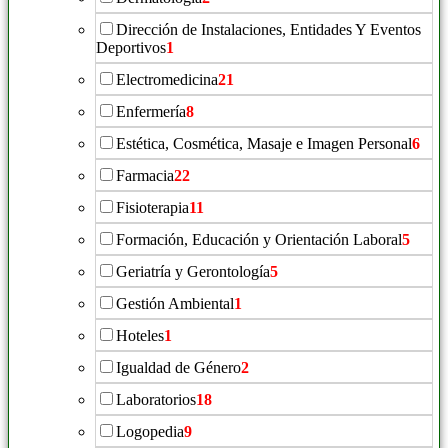
Dirección de Instalaciones, Entidades Y Eventos
Deportivos
1
Electromedicina
21
Enfermería
8
Estética, Cosmética, Masaje e Imagen Personal
6
Farmacia
22
Fisioterapia
11
Formación, Educación y Orientación Laboral
5
Geriatría y Gerontología
5
Gestión Ambiental
1
Hoteles
1
Igualdad de Género
2
Laboratorios
18
Logopedia
9