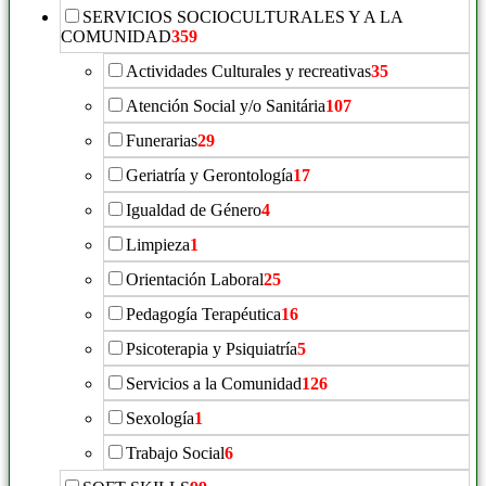
SERVICIOS SOCIOCULTURALES Y A LA
COMUNIDAD
359
Actividades Culturales y recreativas
35
Atención Social y/o Sanitária
107
Funerarias
29
Geriatría y Gerontología
17
Igualdad de Género
4
Limpieza
1
Orientación Laboral
25
Pedagogía Terapéutica
16
Psicoterapia y Psiquiatría
5
Servicios a la Comunidad
126
Sexología
1
Trabajo Social
6