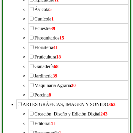
Ávicola
5
Cunícola
1
Ecuestre
39
Fitosanitarios
15
Floristeria
41
Fruticultura
18
Ganadería
68
Jardinería
39
Maquinaria Agraria
20
Porcina
8
ARTES GRÁFICAS, IMAGEN Y SONIDO
363
Creación, Diseño y Edición Digital
243
Editorial
41
Escenografía
1