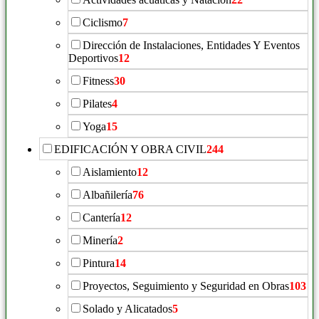
Ciclismo
7
Dirección de Instalaciones, Entidades Y Eventos
Deportivos
12
Fitness
30
Pilates
4
Yoga
15
EDIFICACIÓN Y OBRA CIVIL
244
Aislamiento
12
Albañilería
76
Cantería
12
Minería
2
Pintura
14
Proyectos, Seguimiento y Seguridad en Obras
103
Solado y Alicatados
5