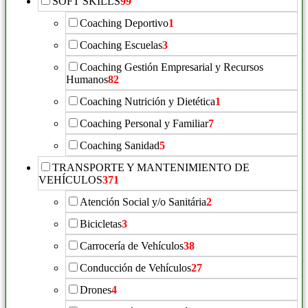
SOFT SKILLS
99
Coaching Deportivo
1
Coaching Escuelas
3
Coaching Gestión Empresarial y Recursos
Humanos
82
Coaching Nutrición y Dietética
1
Coaching Personal y Familiar
7
Coaching Sanidad
5
TRANSPORTE Y MANTENIMIENTO DE
VEHÍCULOS
371
Atención Social y/o Sanitária
2
Bicicletas
3
Carrocería de Vehículos
38
Conducción de Vehículos
27
Drones
4