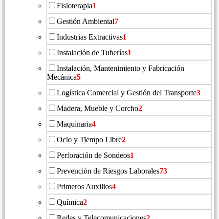
Fisioterapia
1
Gestión Ambiental
7
Industrias Extractivas
1
Instalación de Tuberías
1
Instalación, Mantenimiento y Fabricación
Mecánica
5
Logística Comercial y Gestión del Transporte
3
Madera, Mueble y Corcho
2
Maquinaria
4
Ocio y Tiempo Libre
2
Perforación de Sondeos
1
Prevención de Riesgos Laborales
73
Primeros Auxilios
4
Química
2
Redes y Telecomunicaciones
2