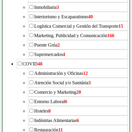
Inmobiliaria
3
Interiorismo y Escaparatismo
40
Logística Comercial y Gestión del Transporte
15
Marketing, Publicidad y Comunicación
166
Puente Grúa
2
Supermercados
4
COVID
48
Administración y Oficinas
12
Atención Social y/o Sanitária
3
Comercio y Marketing
20
Entorno Laboral
6
Hoteles
8
Indústrias Alimentarias
6
Restauración
11