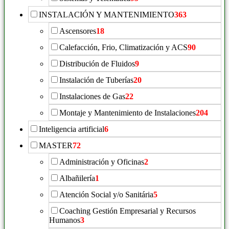
INSTALACIÓN Y MANTENIMIENTO
363
Ascensores
18
Calefacción, Frio, Climatización y ACS
90
Distribución de Fluidos
9
Instalación de Tuberías
20
Instalaciones de Gas
22
Montaje y Mantenimiento de Instalaciones
204
Inteligencia artificial
6
MASTER
72
Administración y Oficinas
2
Albañilería
1
Atención Social y/o Sanitária
5
Coaching Gestión Empresarial y Recursos
Humanos
3