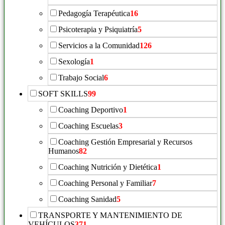
Pedagogía Terapéutica
16
Psicoterapia y Psiquiatría
5
Servicios a la Comunidad
126
Sexología
1
Trabajo Social
6
SOFT SKILLS
99
Coaching Deportivo
1
Coaching Escuelas
3
Coaching Gestión Empresarial y Recursos
Humanos
82
Coaching Nutrición y Dietética
1
Coaching Personal y Familiar
7
Coaching Sanidad
5
TRANSPORTE Y MANTENIMIENTO DE
VEHÍCULOS
371