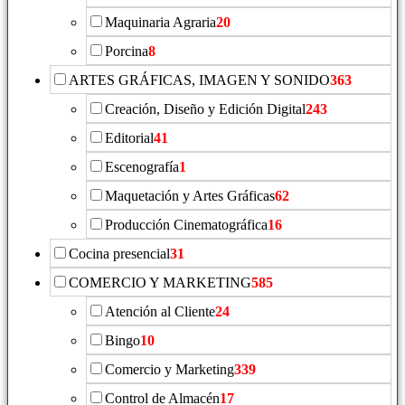
Maquinaria Agraria
20
Porcina
8
ARTES GRÁFICAS, IMAGEN Y SONIDO
363
Creación, Diseño y Edición Digital
243
Editorial
41
Escenografía
1
Maquetación y Artes Gráficas
62
Producción Cinematográfica
16
Cocina presencial
31
COMERCIO Y MARKETING
585
Atención al Cliente
24
Bingo
10
Comercio y Marketing
339
Control de Almacén
17