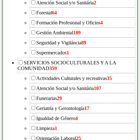
Atención Social y/o Sanitária
2
Forestal
64
Formación Profesional y Oficios
4
Gestión Ambiental
189
Seguridad y Vigiláncia
89
Supermercados
1
SERVICIOS SOCIOCULTURALES Y A LA
COMUNIDAD
359
Actividades Culturales y recreativas
35
Atención Social y/o Sanitária
107
Funerarias
29
Geriatría y Gerontología
17
Igualdad de Género
4
Limpieza
1
Orientación Laboral
25