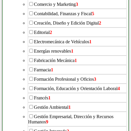
Comercio y Marketing
3
Contabilidad, Finanzas y Fiscal
5
Creación, Diseño y Edición Digital
2
Editorial
2
Electromecánica de Vehículos
1
Energías renovables
1
Fabricación Mecánica
1
Farmacia
1
Formación Profesional y Oficios
3
Formación, Educación y Orientación Laboral
4
Francés
1
Gestión Ambiental
1
Gestión Empresarial, Dirección y Recursos
Humanos
9