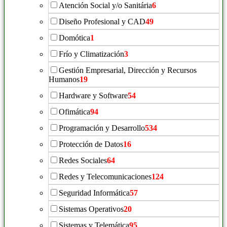
Atención Social y/o Sanitária
6
Diseño Profesional y CAD
49
Domótica
1
Frío y Climatización
3
Gestión Empresarial, Dirección y Recursos
Humanos
19
Hardware y Software
54
Ofimática
94
Programación y Desarrollo
534
Protección de Datos
16
Redes Sociales
64
Redes y Telecomunicaciones
124
Seguridad Informática
57
Sistemas Operativos
20
Sistemas y Telemática
95