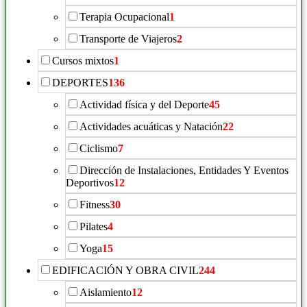
Terapia Ocupacional
1
Transporte de Viajeros
2
Cursos mixtos
1
DEPORTES
136
Actividad física y del Deporte
45
Actividades acuáticas y Natación
22
Ciclismo
7
Dirección de Instalaciones, Entidades Y Eventos
Deportivos
12
Fitness
30
Pilates
4
Yoga
15
EDIFICACIÓN Y OBRA CIVIL
244
Aislamiento
12