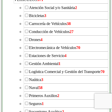
Atención Social y/o Sanitária
2
Bicicletas
3
Carrocería de Vehículos
38
Conducción de Vehículos
27
Drones
4
Electromecánica de Vehículos
70
Estaciones de Servicio
4
Gestión Ambiental
1
Logística Comercial y Gestión del Transporte
70
Naútica
3
Naval
58
Primeros Auxilios
2
Seguros
1
Socorrismo Acuático
2