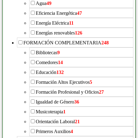
Agua
49
Eficiencia Energética
47
Energía Eléctrica
11
Energías renovables
126
FORMACIÓN COMPLEMENTARIA
248
Bibliotecas
9
Comedores
14
Educación
132
Formación Altos Ejecutivos
5
Formación Profesional y Oficios
27
Igualdad de Género
36
Musicoterapia
1
Orientación Laboral
21
Primeros Auxilios
4