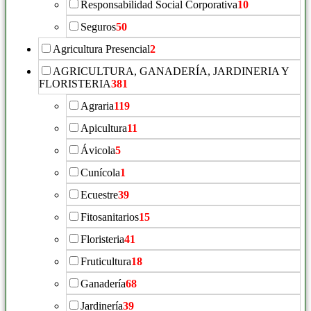
Responsabilidad Social Corporativa
10
Seguros
50
Agricultura Presencial
2
AGRICULTURA, GANADERÍA, JARDINERIA Y
FLORISTERIA
381
Agraria
119
Apicultura
11
Ávicola
5
Cunícola
1
Ecuestre
39
Fitosanitarios
15
Floristeria
41
Fruticultura
18
Ganadería
68
Jardinería
39