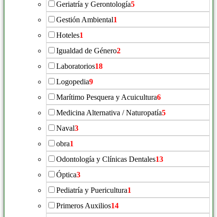
Geriatría y Gerontología
5
Gestión Ambiental
1
Hoteles
1
Igualdad de Género
2
Laboratorios
18
Logopedia
9
Marítimo Pesquera y Acuicultura
6
Medicina Alternativa / Naturopatía
5
Naval
3
obra
1
Odontología y Clínicas Dentales
13
Óptica
3
Pediatría y Puericultura
1
Primeros Auxilios
14