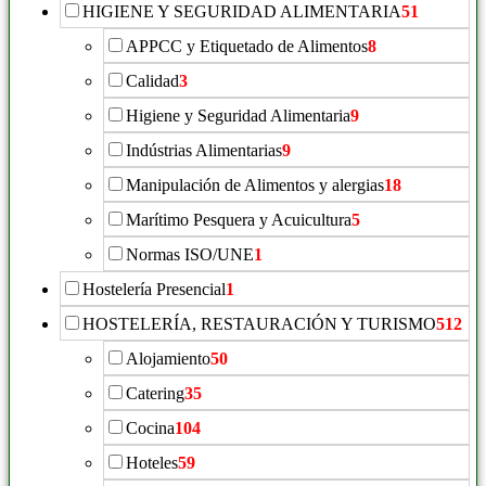
HIGIENE Y SEGURIDAD ALIMENTARIA
51
APPCC y Etiquetado de Alimentos
8
Calidad
3
Higiene y Seguridad Alimentaria
9
Indústrias Alimentarias
9
Manipulación de Alimentos y alergias
18
Marítimo Pesquera y Acuicultura
5
Normas ISO/UNE
1
Hostelería Presencial
1
HOSTELERÍA, RESTAURACIÓN Y TURISMO
512
Alojamiento
50
Catering
35
Cocina
104
Hoteles
59