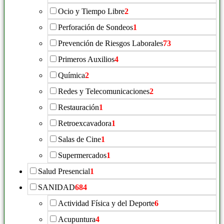
Ocio y Tiempo Libre
2
Perforación de Sondeos
1
Prevención de Riesgos Laborales
73
Primeros Auxilios
4
Química
2
Redes y Telecomunicaciones
2
Restauración
1
Retroexcavadora
1
Salas de Cine
1
Supermercados
1
Salud Presencial
1
SANIDAD
684
Actividad Física y del Deporte
6
Acupuntura
4