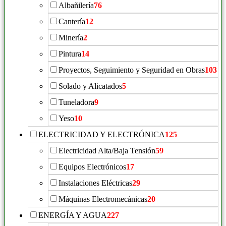
Albañilería
76
Cantería
12
Minería
2
Pintura
14
Proyectos, Seguimiento y Seguridad en Obras
103
Solado y Alicatados
5
Tuneladora
9
Yeso
10
ELECTRICIDAD Y ELECTRÓNICA
125
Electricidad Alta/Baja Tensión
59
Equipos Electrónicos
17
Instalaciones Eléctricas
29
Máquinas Electromecánicas
20
ENERGÍA Y AGUA
227