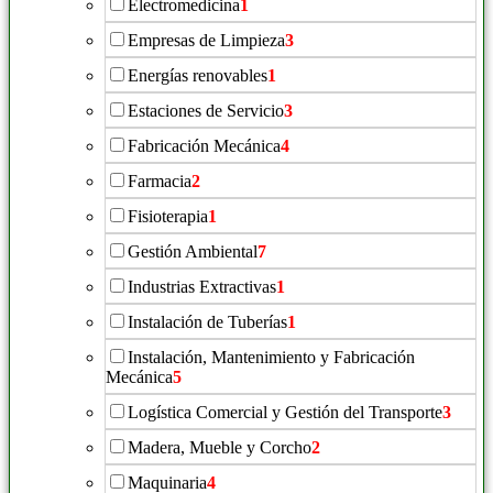
Electromedicina
1
Empresas de Limpieza
3
Energías renovables
1
Estaciones de Servicio
3
Fabricación Mecánica
4
Farmacia
2
Fisioterapia
1
Gestión Ambiental
7
Industrias Extractivas
1
Instalación de Tuberías
1
Instalación, Mantenimiento y Fabricación
Mecánica
5
Logística Comercial y Gestión del Transporte
3
Madera, Mueble y Corcho
2
Maquinaria
4