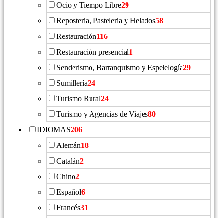
Ocio y Tiempo Libre
29
Repostería, Pastelería y Helados
58
Restauración
116
Restauración presencial
1
Senderismo, Barranquismo y Espelelogía
29
Sumillería
24
Turismo Rural
24
Turismo y Agencias de Viajes
80
IDIOMAS
206
Alemán
18
Catalán
2
Chino
2
Español
6
Francés
31