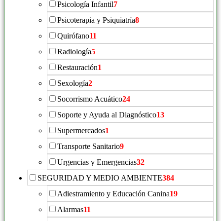
Psicología Infantil
7
Psicoterapia y Psiquiatría
8
Quirófano
11
Radiología
5
Restauración
1
Sexología
2
Socorrismo Acuático
24
Soporte y Ayuda al Diagnóstico
13
Supermercados
1
Transporte Sanitario
9
Urgencias y Emergencias
32
SEGURIDAD Y MEDIO AMBIENTE
384
Adiestramiento y Educación Canina
19
Alarmas
11