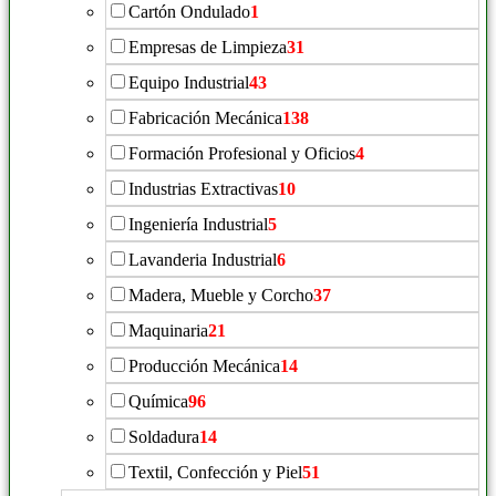
Cartón Ondulado
1
Empresas de Limpieza
31
Equipo Industrial
43
Fabricación Mecánica
138
Formación Profesional y Oficios
4
Industrias Extractivas
10
Ingeniería Industrial
5
Lavanderia Industrial
6
Madera, Mueble y Corcho
37
Maquinaria
21
Producción Mecánica
14
Química
96
Soldadura
14
Textil, Confección y Piel
51