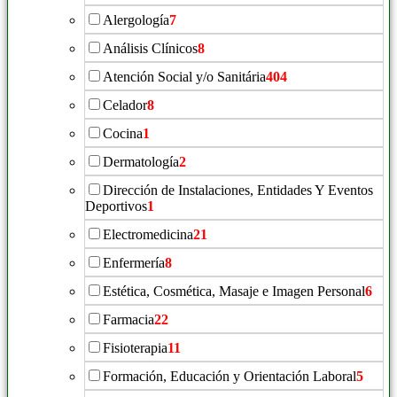
Alergología
7
Análisis Clínicos
8
Atención Social y/o Sanitária
404
Celador
8
Cocina
1
Dermatología
2
Dirección de Instalaciones, Entidades Y Eventos
Deportivos
1
Electromedicina
21
Enfermería
8
Estética, Cosmética, Masaje e Imagen Personal
6
Farmacia
22
Fisioterapia
11
Formación, Educación y Orientación Laboral
5