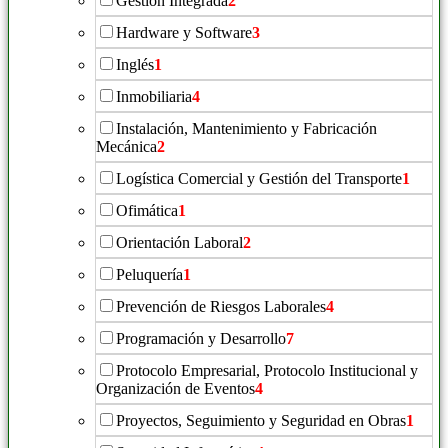
Gestión Integrada
2
Hardware y Software
3
Inglés
1
Inmobiliaria
4
Instalación, Mantenimiento y Fabricación
Mecánica
2
Logística Comercial y Gestión del Transporte
1
Ofimática
1
Orientación Laboral
2
Peluquería
1
Prevención de Riesgos Laborales
4
Programación y Desarrollo
7
Protocolo Empresarial, Protocolo Institucional y
Organización de Eventos
4
Proyectos, Seguimiento y Seguridad en Obras
1