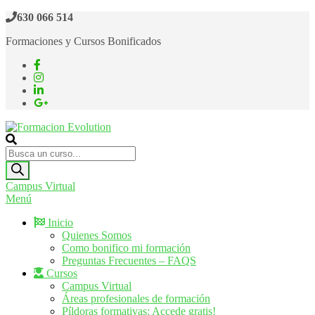
Saltar
630 066 514
al
Formaciones y Cursos Bonificados
contenido
Formacion Evolution
Cursos de formación continua
Búsqueda
de
productos
Campus Virtual
Menú
Inicio
Quienes Somos
Como bonifico mi formación
Preguntas Frecuentes – FAQS
Cursos
Campus Virtual
Áreas profesionales de formación
Píldoras formativas: Accede gratis!