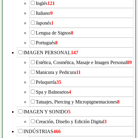
Inglés
121
Italiano
9
Japonés
1
Lengua de Signos
8
Portugués
8
IMAGEN PERSONAL
147
Estética, Cosmética, Masaje e Imagen Personal
89
Manicura y Pedicura
11
Peluquería
35
Spa y Balnearios
4
Tatuajes, Piercing y Micropigmentaciones
8
IMAGEN Y SONIDO
5
Creación, Diseño y Edición Digital
3
INDÚSTRIAS
466