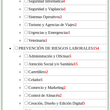
Seguridad Informática
4
Seguridad y Vigilancia
1
Sistemas Operativos
2
Turismo y Agencias de Viajes
2
Urgencias y Emergencias
1
Veterinaria
1
PREVENCIÓN DE RIESGOS LABORALES
154
Administración y Oficinas
5
Atención Social y/o Sanitária
15
Carretillero
2
Celador
1
Comercio y Marketing
2
Control de Almacén
2
Creación, Diseño y Edición Digital
5