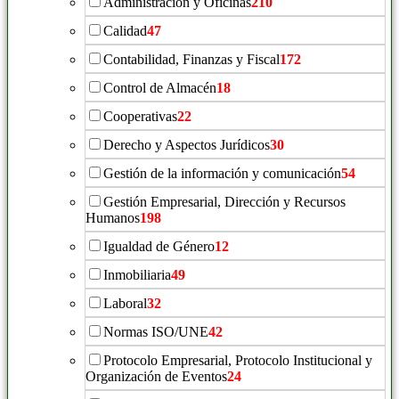
Administración y Oficinas
210
Calidad
47
Contabilidad, Finanzas y Fiscal
172
Control de Almacén
18
Cooperativas
22
Derecho y Aspectos Jurídicos
30
Gestión de la información y comunicación
54
Gestión Empresarial, Dirección y Recursos
Humanos
198
Igualdad de Género
12
Inmobiliaria
49
Laboral
32
Normas ISO/UNE
42
Protocolo Empresarial, Protocolo Institucional y
Organización de Eventos
24