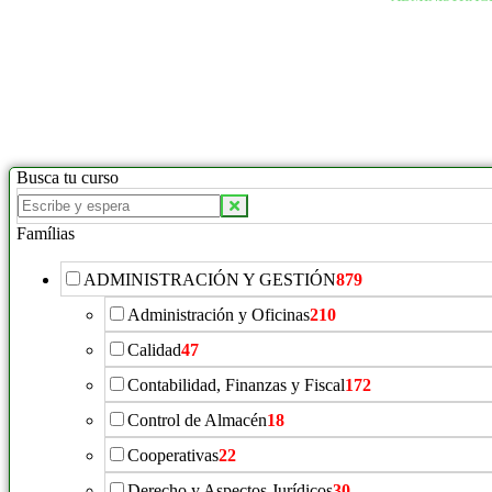
Busca tu curso
Famílias
ADMINISTRACIÓN Y GESTIÓN
879
Administración y Oficinas
210
Calidad
47
Contabilidad, Finanzas y Fiscal
172
Control de Almacén
18
Cooperativas
22
Derecho y Aspectos Jurídicos
30