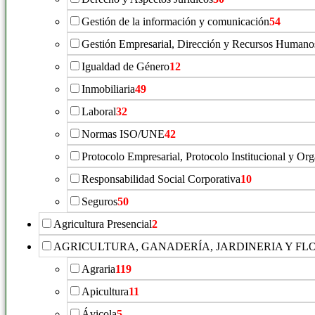
Gestión de la información y comunicación
54
Gestión Empresarial, Dirección y Recursos Humano
Igualdad de Género
12
Inmobiliaria
49
Laboral
32
Normas ISO/UNE
42
Protocolo Empresarial, Protocolo Institucional y Or
Responsabilidad Social Corporativa
10
Seguros
50
Agricultura Presencial
2
AGRICULTURA, GANADERÍA, JARDINERIA Y FL
Agraria
119
Apicultura
11
Ávicola
5