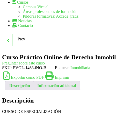
Cursos
Campus Virtual
Áreas profesionales de formación
Píldoras formativas: Accede gratis!
Noticias
Contacto
Prev
CURSO PRÁCTICO
ONLINE DE DERECHO
Curso Práctico Online de Derecho Inmobili
Preguntar sobre este curso
DE LA GESTIÓN
SKU:
EVOL-1463-iNO-B
Etiqueta:
Inmobiliaria
Exportar como PDF
Imprimir
INMOBILIARIA URBANA
Descripción
Información adicional
Y RURAL
Descripción
CURSO DE ESPECIALIZACIÓN