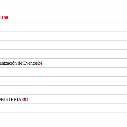
s
198
ganización de Eventos
24
ORISTERIA
381