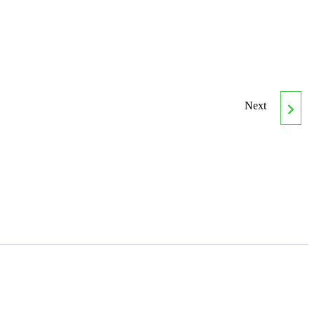
Next
CURSO PRÁCTICO
ONLINE DRUPAL Y
MOODLE