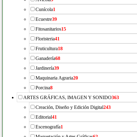
Cunícola
1
Ecuestre
39
Fitosanitarios
15
Floristeria
41
Fruticultura
18
Ganadería
68
Jardinería
39
Maquinaria Agraria
20
Porcina
8
ARTES GRÁFICAS, IMAGEN Y SONIDO
363
Creación, Diseño y Edición Digital
243
Editorial
41
Escenografía
1
Maquetación y Artes Gráficas
62