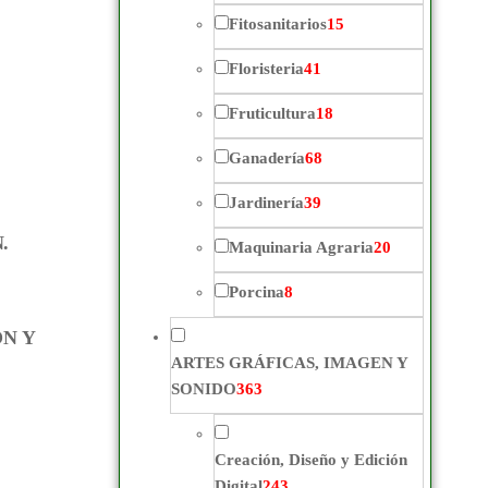
Fitosanitarios
15
Floristeria
41
Fruticultura
18
Ganadería
68
Jardinería
39
.
Maquinaria Agraria
20
Porcina
8
ÓN Y
ARTES GRÁFICAS, IMAGEN Y
SONIDO
363
Creación, Diseño y Edición
Digital
243