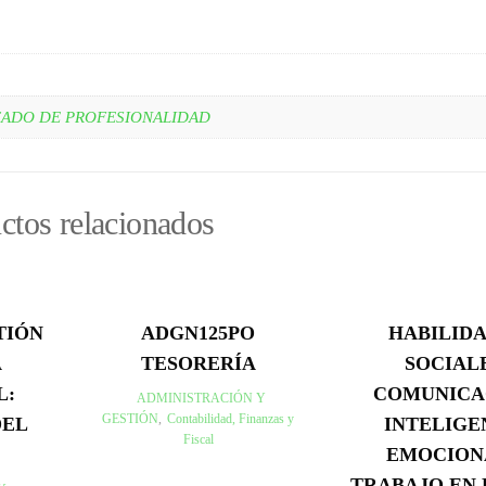
CADO DE PROFESIONALIDAD
ctos relacionados
TIÓN
ADGN125PO
HABILID
A
TESORERÍA
SOCIAL
L:
COMUNICA
ADMINISTRACIÓN Y
GESTIÓN
,
Contabilidad, Finanzas y
DEL
INTELIGE
Fiscal
EMOCION
TRABAJO EN 