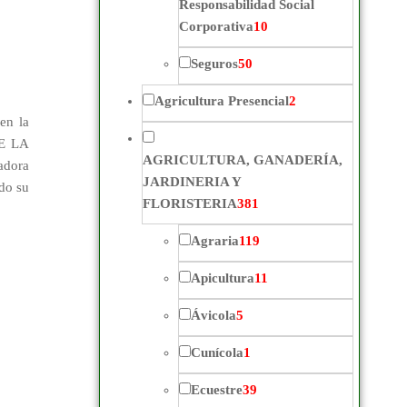
Responsabilidad Social
Corporativa
10
Seguros
50
Agricultura Presencial
2
en la
DE LA
AGRICULTURA, GANADERÍA,
adora
JARDINERIA Y
ndo su
FLORISTERIA
381
Agraria
119
Apicultura
11
Ávicola
5
Cunícola
1
Ecuestre
39