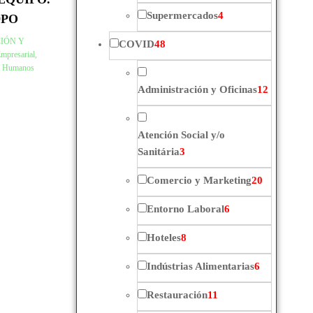
Supermercados
4
9PO
IÓN Y
COVID
48
mpresarial,
os Humanos
Administración y Oficinas
12
Atención Social y/o
Sanitária
3
Comercio y Marketing
20
Entorno Laboral
6
Hoteles
8
Indústrias Alimentarias
6
Restauración
11