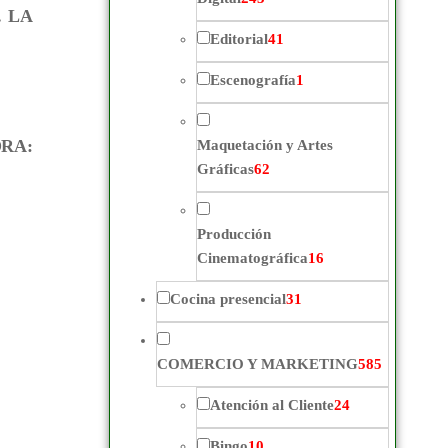
. LA
Editorial
41
Escenografía
1
RA:
Maquetación y Artes
Gráficas
62
Producción
Cinematográfica
16
Cocina presencial
31
COMERCIO Y MARKETING
585
Atención al Cliente
24
Bingo
10