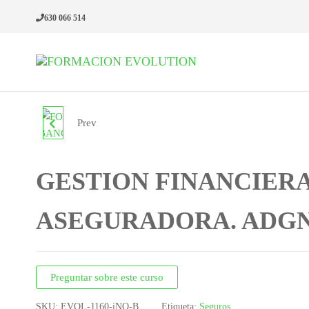
630 066 514
Formacion
Cursos de
formación
Evolution
continua
Prev
FORMACION
FINANCIERA
GESTION FINANCIERA
BANCARIA. ADGN052PO
ASEGURADORA. ADGN
Preguntar sobre este curso
SKU:
EVOL-1160-iNO-B
Etiqueta:
Seguros