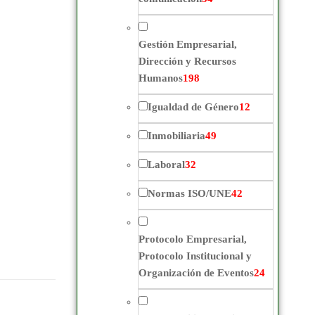
Gestión Empresarial,
Dirección y Recursos
Humanos
198
Igualdad de Género
12
Inmobiliaria
49
Laboral
32
Normas ISO/UNE
42
Protocolo Empresarial,
Protocolo Institucional y
Organización de Eventos
24