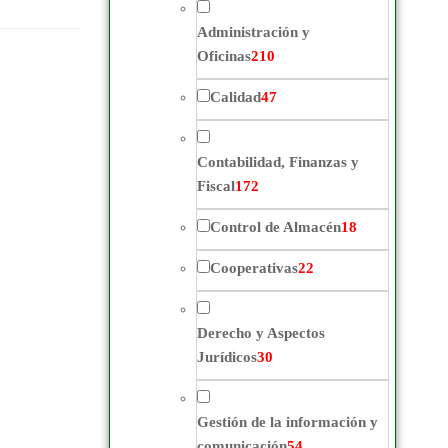
Administración y
Oficinas
210
Calidad
47
Contabilidad, Finanzas y
Fiscal
172
Control de Almacén
18
Cooperativas
22
Derecho y Aspectos
Jurídicos
30
Gestión de la información y
comunicación
54