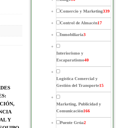
Comercio y Marketing
339
Control de Almacén
17
Inmobiliaria
3
Interiorismo y
Escaparatismo
40
Logística Comercial y
Gestión del Transporte
15
ADES
ES:
CIÓN,
Marketing, Publicidad y
Comunicación
166
NCIA
AL Y
Puente Grúa
2
EQUIPO.