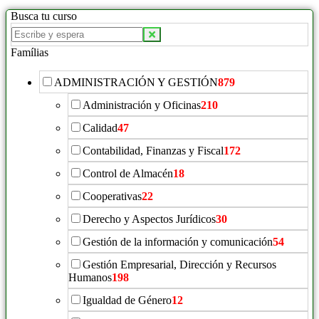
Busca tu curso
Famílias
ADMINISTRACIÓN Y GESTIÓN
879
Administración y Oficinas
210
Calidad
47
Contabilidad, Finanzas y Fiscal
172
Control de Almacén
18
Cooperativas
22
Derecho y Aspectos Jurídicos
30
Gestión de la información y comunicación
54
Gestión Empresarial, Dirección y Recursos
Humanos
198
Igualdad de Género
12