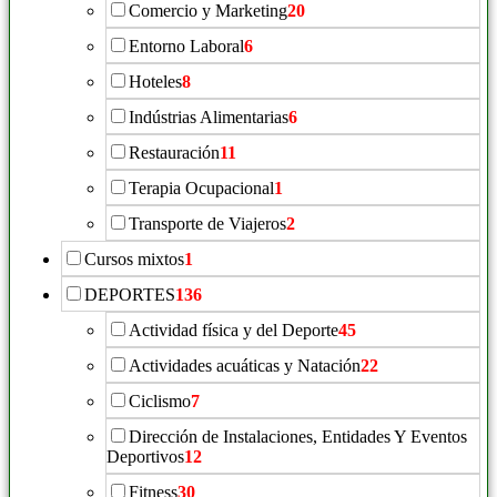
Comercio y Marketing
20
Entorno Laboral
6
Hoteles
8
Indústrias Alimentarias
6
Restauración
11
Terapia Ocupacional
1
Transporte de Viajeros
2
Cursos mixtos
1
DEPORTES
136
Actividad física y del Deporte
45
Actividades acuáticas y Natación
22
Ciclismo
7
Dirección de Instalaciones, Entidades Y Eventos
Deportivos
12
Fitness
30