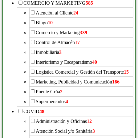
COMERCIO Y MARKETING
585
Atención al Cliente
24
Bingo
10
Comercio y Marketing
339
Control de Almacén
17
Inmobiliaria
3
Interiorismo y Escaparatismo
40
Logística Comercial y Gestión del Transporte
15
Marketing, Publicidad y Comunicación
166
Puente Grúa
2
Supermercados
4
COVID
48
Administración y Oficinas
12
Atención Social y/o Sanitária
3