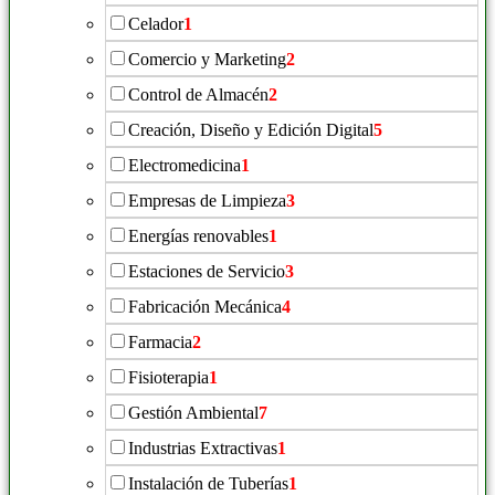
Celador
1
Comercio y Marketing
2
Control de Almacén
2
Creación, Diseño y Edición Digital
5
Electromedicina
1
Empresas de Limpieza
3
Energías renovables
1
Estaciones de Servicio
3
Fabricación Mecánica
4
Farmacia
2
Fisioterapia
1
Gestión Ambiental
7
Industrias Extractivas
1
Instalación de Tuberías
1