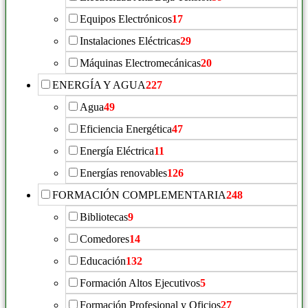
Equipos Electrónicos
17
Instalaciones Eléctricas
29
Máquinas Electromecánicas
20
ENERGÍA Y AGUA
227
Agua
49
Eficiencia Energética
47
Energía Eléctrica
11
Energías renovables
126
FORMACIÓN COMPLEMENTARIA
248
Bibliotecas
9
Comedores
14
Educación
132
Formación Altos Ejecutivos
5
Formación Profesional y Oficios
27