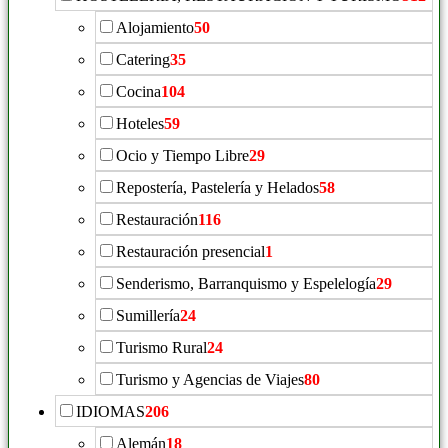
Alojamiento
50
Catering
35
Cocina
104
Hoteles
59
Ocio y Tiempo Libre
29
Repostería, Pastelería y Helados
58
Restauración
116
Restauración presencial
1
Senderismo, Barranquismo y Espelelogía
29
Sumillería
24
Turismo Rural
24
Turismo y Agencias de Viajes
80
IDIOMAS
206
Alemán
18