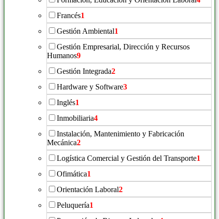
Francés
1
Gestión Ambiental
1
Gestión Empresarial, Dirección y Recursos
Humanos
9
Gestión Integrada
2
Hardware y Software
3
Inglés
1
Inmobiliaria
4
Instalación, Mantenimiento y Fabricación
Mecánica
2
Logística Comercial y Gestión del Transporte
1
Ofimática
1
Orientación Laboral
2
Peluquería
1