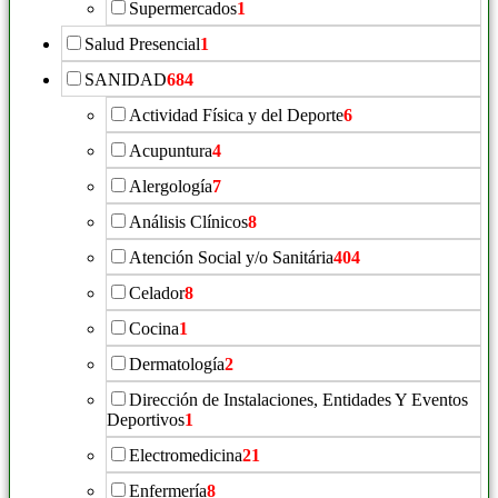
Supermercados
1
Salud Presencial
1
SANIDAD
684
Actividad Física y del Deporte
6
Acupuntura
4
Alergología
7
Análisis Clínicos
8
Atención Social y/o Sanitária
404
Celador
8
Cocina
1
Dermatología
2
Dirección de Instalaciones, Entidades Y Eventos
Deportivos
1
Electromedicina
21
Enfermería
8