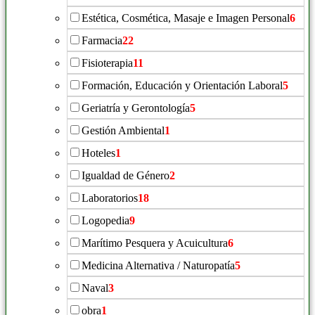
Estética, Cosmética, Masaje e Imagen Personal
6
Farmacia
22
Fisioterapia
11
Formación, Educación y Orientación Laboral
5
Geriatría y Gerontología
5
Gestión Ambiental
1
Hoteles
1
Igualdad de Género
2
Laboratorios
18
Logopedia
9
Marítimo Pesquera y Acuicultura
6
Medicina Alternativa / Naturopatía
5
Naval
3
obra
1