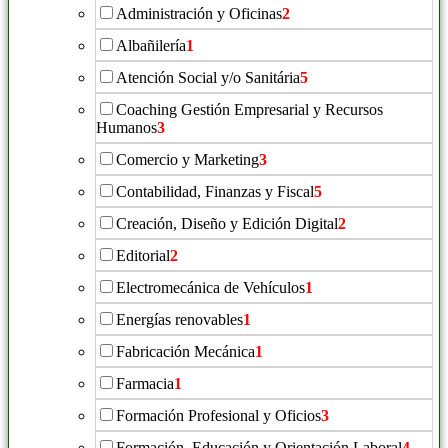
Administración y Oficinas
2
Albañilería
1
Atención Social y/o Sanitária
5
Coaching Gestión Empresarial y Recursos
Humanos
3
Comercio y Marketing
3
Contabilidad, Finanzas y Fiscal
5
Creación, Diseño y Edición Digital
2
Editorial
2
Electromecánica de Vehículos
1
Energías renovables
1
Fabricación Mecánica
1
Farmacia
1
Formación Profesional y Oficios
3
Formación, Educación y Orientación Laboral
4