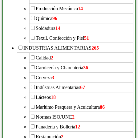
Producción Mecánica
14
Química
96
Soldadura
14
Textil, Confección y Piel
51
INDUSTRIAS ALIMENTARIAS
265
Calidad
2
Carnicería y Charcutería
36
Cerveza
3
Indústrias Alimentarias
67
Lácteos
18
Marítimo Pesquera y Acuicultura
86
Normas ISO/UNE
2
Panadería y Bollería
12
Restauración
2