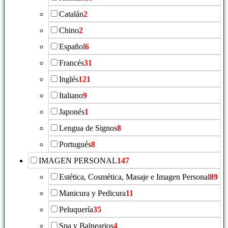
Catalán
2
Chino
2
Español
6
Francés
31
Inglés
121
Italiano
9
Japonés
1
Lengua de Signos
8
Portugués
8
IMAGEN PERSONAL
147
Estética, Cosmética, Masaje e Imagen Personal
89
Manicura y Pedicura
11
Peluquería
35
Spa y Balnearios
4