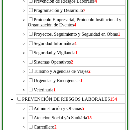
Prevención de Riesgos Laborales
4
Programación y Desarrollo
7
Protocolo Empresarial, Protocolo Institucional y
Organización de Eventos
4
Proyectos, Seguimiento y Seguridad en Obras
1
Seguridad Informática
4
Seguridad y Vigilancia
1
Sistemas Operativos
2
Turismo y Agencias de Viajes
2
Urgencias y Emergencias
1
Veterinaria
1
PREVENCIÓN DE RIESGOS LABORALES
154
Administración y Oficinas
5
Atención Social y/o Sanitária
15
Carretillero
2