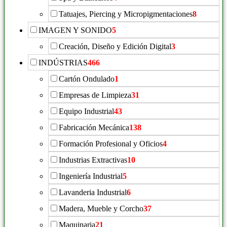
Tatuajes, Piercing y Micropigmentaciones
8
IMAGEN Y SONIDO
5
Creación, Diseño y Edición Digital
3
INDÚSTRIAS
466
Cartón Ondulado
1
Empresas de Limpieza
31
Equipo Industrial
43
Fabricación Mecánica
138
Formación Profesional y Oficios
4
Industrias Extractivas
10
Ingeniería Industrial
5
Lavanderia Industrial
6
Madera, Mueble y Corcho
37
Maquinaria
21