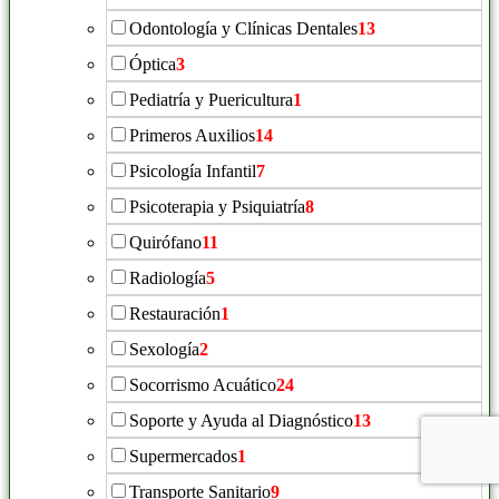
Odontología y Clínicas Dentales
13
Óptica
3
Pediatría y Puericultura
1
Primeros Auxilios
14
Psicología Infantil
7
Psicoterapia y Psiquiatría
8
Quirófano
11
Radiología
5
Restauración
1
Sexología
2
Socorrismo Acuático
24
Soporte y Ayuda al Diagnóstico
13
Supermercados
1
Transporte Sanitario
9