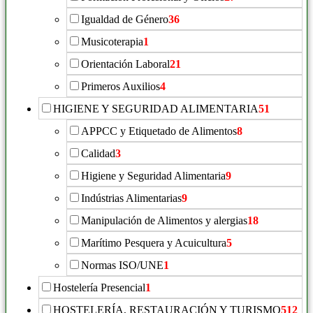
Igualdad de Género
36
Musicoterapia
1
Orientación Laboral
21
Primeros Auxilios
4
HIGIENE Y SEGURIDAD ALIMENTARIA
51
APPCC y Etiquetado de Alimentos
8
Calidad
3
Higiene y Seguridad Alimentaria
9
Indústrias Alimentarias
9
Manipulación de Alimentos y alergias
18
Marítimo Pesquera y Acuicultura
5
Normas ISO/UNE
1
Hostelería Presencial
1
HOSTELERÍA, RESTAURACIÓN Y TURISMO
512