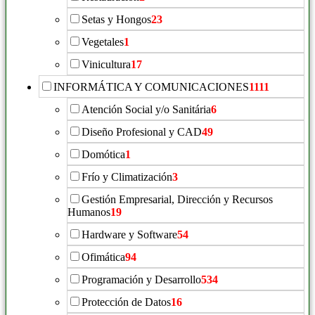
Setas y Hongos
23
Vegetales
1
Vinicultura
17
INFORMÁTICA Y COMUNICACIONES
1111
Atención Social y/o Sanitária
6
Diseño Profesional y CAD
49
Domótica
1
Frío y Climatización
3
Gestión Empresarial, Dirección y Recursos
Humanos
19
Hardware y Software
54
Ofimática
94
Programación y Desarrollo
534
Protección de Datos
16