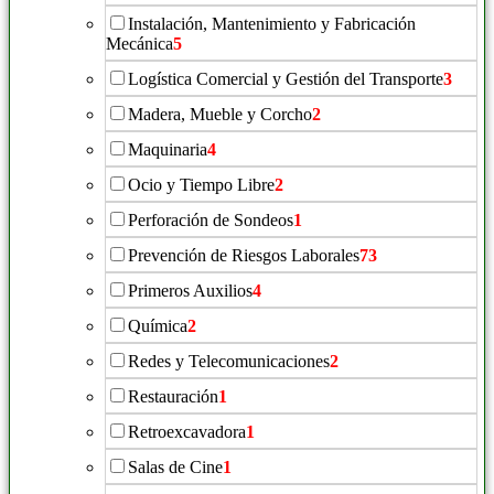
Instalación, Mantenimiento y Fabricación
Mecánica
5
Logística Comercial y Gestión del Transporte
3
Madera, Mueble y Corcho
2
Maquinaria
4
Ocio y Tiempo Libre
2
Perforación de Sondeos
1
Prevención de Riesgos Laborales
73
Primeros Auxilios
4
Química
2
Redes y Telecomunicaciones
2
Restauración
1
Retroexcavadora
1
Salas de Cine
1