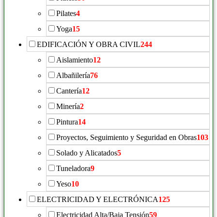
Pilates
4
Yoga
15
EDIFICACIÓN Y OBRA CIVIL
244
Aislamiento
12
Albañilería
76
Cantería
12
Minería
2
Pintura
14
Proyectos, Seguimiento y Seguridad en Obras
103
Solado y Alicatados
5
Tuneladora
9
Yeso
10
ELECTRICIDAD Y ELECTRÓNICA
125
Electricidad Alta/Baja Tensión
59