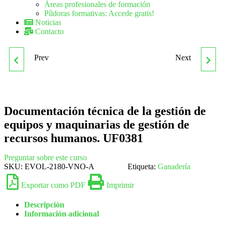
Áreas profesionales de formación
Píldoras formativas: Accede gratis!
Noticias
Contacto
Prev
Next
DOCUMENTACIÓN EN
EDUCACIÓN SEXUAL Y
LENGUA EXTRANJERA,
RIESGOS ASOCIADOS A
DISTINTA DEL INGLÉS,
CONDUCTAS Y
Documentación técnica de la gestión de
equipos y maquinarias de gestión de
PARA EL COMERCIO
COMPORTAMIENTOS
recursos humanos. UF0381
INTERNACIONAL
SEXUALES
Preguntar sobre este curso
SKU:
EVOL-2180-VNO-A
Etiqueta:
Ganadería
Exportar como PDF
Imprimir
Descripción
Información adicional