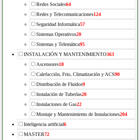
Redes Sociales
64
Redes y Telecomunicaciones
124
Seguridad Informática
57
Sistemas Operativos
20
Sistemas y Telemática
95
INSTALACIÓN Y MANTENIMIENTO
363
Ascensores
18
Calefacción, Frio, Climatización y ACS
90
Distribución de Fluidos
9
Instalación de Tuberías
20
Instalaciones de Gas
22
Montaje y Mantenimiento de Instalaciones
204
Inteligencia artificial
6
MASTER
72