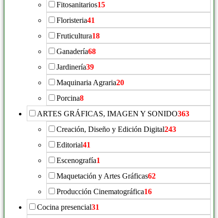
Fitosanitarios
15
Floristeria
41
Fruticultura
18
Ganadería
68
Jardinería
39
Maquinaria Agraria
20
Porcina
8
ARTES GRÁFICAS, IMAGEN Y SONIDO
363
Creación, Diseño y Edición Digital
243
Editorial
41
Escenografía
1
Maquetación y Artes Gráficas
62
Producción Cinematográfica
16
Cocina presencial
31