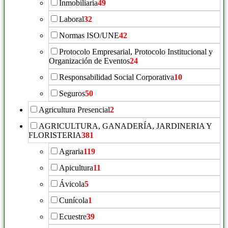
Inmobiliaria
49
Laboral
32
Normas ISO/UNE
42
Protocolo Empresarial, Protocolo Institucional y
Organización de Eventos
24
Responsabilidad Social Corporativa
10
Seguros
50
Agricultura Presencial
2
AGRICULTURA, GANADERÍA, JARDINERIA Y
FLORISTERIA
381
Agraria
119
Apicultura
11
Ávicola
5
Cunícola
1
Ecuestre
39