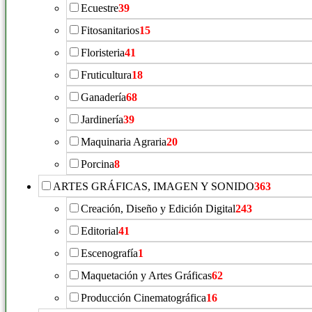
Ecuestre
39
Fitosanitarios
15
Floristeria
41
Fruticultura
18
Ganadería
68
Jardinería
39
Maquinaria Agraria
20
Porcina
8
ARTES GRÁFICAS, IMAGEN Y SONIDO
363
Creación, Diseño y Edición Digital
243
Editorial
41
Escenografía
1
Maquetación y Artes Gráficas
62
Producción Cinematográfica
16