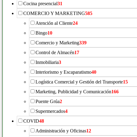
Cocina presencial
31
COMERCIO Y MARKETING
585
Atención al Cliente
24
Bingo
10
Comercio y Marketing
339
Control de Almacén
17
Inmobiliaria
3
Interiorismo y Escaparatismo
40
Logística Comercial y Gestión del Transporte
15
Marketing, Publicidad y Comunicación
166
Puente Grúa
2
Supermercados
4
COVID
48
Administración y Oficinas
12