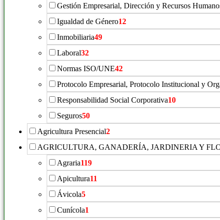
Gestión Empresarial, Dirección y Recursos Humano
Igualdad de Género
12
Inmobiliaria
49
Laboral
32
Normas ISO/UNE
42
Protocolo Empresarial, Protocolo Institucional y Or
Responsabilidad Social Corporativa
10
Seguros
50
Agricultura Presencial
2
AGRICULTURA, GANADERÍA, JARDINERIA Y FL
Agraria
119
Apicultura
11
Ávicola
5
Cunícola
1