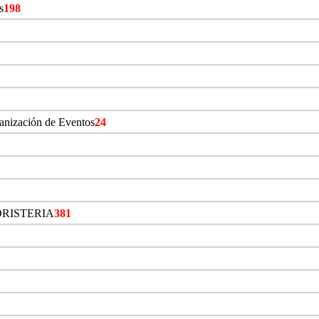
s
198
ganización de Eventos
24
ORISTERIA
381