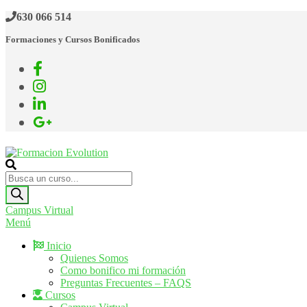
Saltar
630 066 514
al
Formaciones y Cursos Bonificados
contenido
Formacion Evolution
Cursos de formación continua
Búsqueda
de
productos
Campus Virtual
Menú
Inicio
Quienes Somos
Como bonifico mi formación
Preguntas Frecuentes – FAQS
Cursos