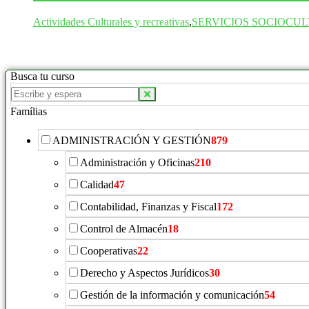
Actividades Culturales y recreativas
,
SERVICIOS SOCIOCU
Busca tu curso
Buscar
productos:
Famílias
ADMINISTRACIÓN Y GESTIÓN
879
Administración y Oficinas
210
Calidad
47
Contabilidad, Finanzas y Fiscal
172
Control de Almacén
18
Cooperativas
22
Derecho y Aspectos Jurídicos
30
Gestión de la información y comunicación
54