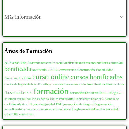
Más información
Áreas de Formación
2022
albañilería
Anatomia personal y social
análisis financieros
app
auditorias
AutoCad
bonificada
cocina
bonificado
construccion
Construcción
Contabilidad
curso online
cursos bonificados
financiera
Cuchillos
Cursos de inglés
delineación
dibujo vectorial
estructuras tubulares
fiscalidad internacional
formación
fitosanitarios
honmologada
FLC
Formación Evolution
igualdad retributiva
Inglés básico
Inglés empresarial
Inglés para hostelería
Manejo de
cuchillos
objetos 3D
plan de igualdad
PNL
prevencion de riesgos
Programación
neurolinguistica
recursos humanos
reforma laboral
registros salarial retributivo
salud
tapas
TPC
veterinaria