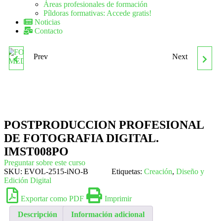
Áreas profesionales de formación
Píldoras formativas: Accede gratis!
Noticias
Contacto
Prev
Next
FOTOGRAFÍA DIGITAL
IMSV027PO
(MEDIO). IMST005PO
PRODUCCIÓN DE CINE Y
VIDEO
POSTPRODUCCION PROFESIONAL
DE FOTOGRAFIA DIGITAL.
IMST008PO
Preguntar sobre este curso
SKU:
EVOL-2515-iNO-B
Etiquetas:
Creación
,
Diseño y
Edición Digital
Exportar como PDF
Imprimir
Descripción
Información adicional