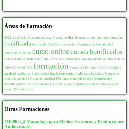
Áreas de Formación
2022
albañilería
Anatomia personal y social
análisis financieros
app
auditorias
AutoCad
bonificada
cocina
bonificado
construccion
Construcción
Contabilidad
curso online
cursos bonificados
financiera
Cuchillos
Cursos de inglés
delineación
dibujo vectorial
estructuras tubulares
fiscalidad internacional
formación
fitosanitarios
honmologada
FLC
Formación Evolution
igualdad retributiva
Inglés básico
Inglés empresarial
Inglés para hostelería
Manejo de
cuchillos
objetos 3D
plan de igualdad
PNL
prevencion de riesgos
Programación
neurolinguistica
recursos humanos
reforma laboral
registros salarial retributivo
salud
tapas
TPC
veterinaria
Otras Formaciones
MF0066_2 Maquillaje para Medios Escénicos y Producciones
Audiovisuales