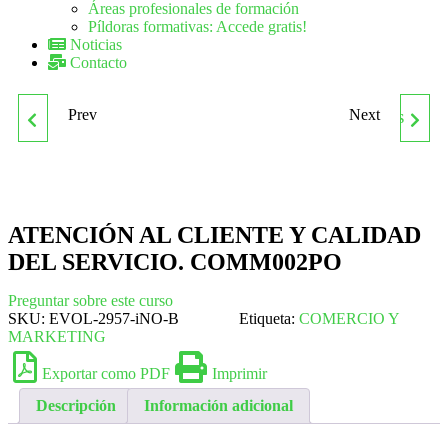
Áreas profesionales de formación
Píldoras formativas: Accede gratis!
Noticias
Contacto
Prev
Next
COCINA MODERNA, DE
COMM036PO PRINCIPIOS
AUTOR Y DE MERCADO
PARA LA IMPLANTACIÓN
DE UN SISTEMA DE
ATENCIÓN AL CLIENTE Y CALIDAD
DEL SERVICIO. COMM002PO
CALIDAD
Preguntar sobre este curso
SKU:
EVOL-2957-iNO-B
Etiqueta:
COMERCIO Y
MARKETING
Exportar como PDF
Imprimir
Descripción
Información adicional