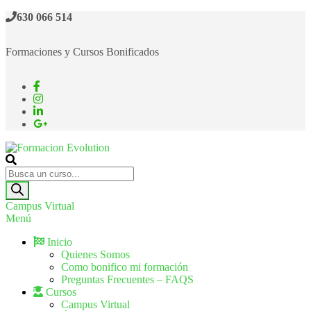
Saltar
630 066 514
al
contenido
Formaciones y Cursos Bonificados
Formacion Evolution
Cursos de formación continua
Búsqueda
de
productos
Campus Virtual
Menú
Inicio
Quienes Somos
Como bonifico mi formación
Preguntas Frecuentes – FAQS
Cursos
Campus Virtual