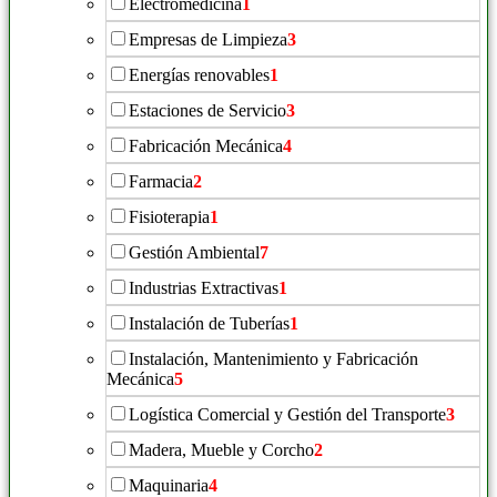
Electromedicina
1
Empresas de Limpieza
3
Energías renovables
1
Estaciones de Servicio
3
Fabricación Mecánica
4
Farmacia
2
Fisioterapia
1
Gestión Ambiental
7
Industrias Extractivas
1
Instalación de Tuberías
1
Instalación, Mantenimiento y Fabricación
Mecánica
5
Logística Comercial y Gestión del Transporte
3
Madera, Mueble y Corcho
2
Maquinaria
4