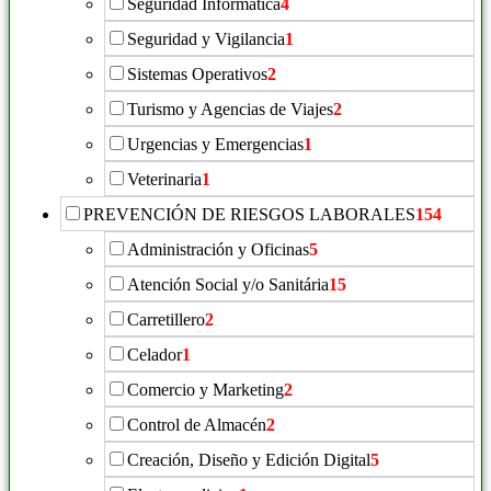
Seguridad Informática
4
Seguridad y Vigilancia
1
Sistemas Operativos
2
Turismo y Agencias de Viajes
2
Urgencias y Emergencias
1
Veterinaria
1
PREVENCIÓN DE RIESGOS LABORALES
154
Administración y Oficinas
5
Atención Social y/o Sanitária
15
Carretillero
2
Celador
1
Comercio y Marketing
2
Control de Almacén
2
Creación, Diseño y Edición Digital
5