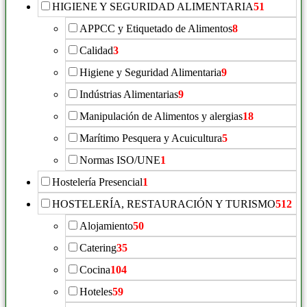
HIGIENE Y SEGURIDAD ALIMENTARIA
51
APPCC y Etiquetado de Alimentos
8
Calidad
3
Higiene y Seguridad Alimentaria
9
Indústrias Alimentarias
9
Manipulación de Alimentos y alergias
18
Marítimo Pesquera y Acuicultura
5
Normas ISO/UNE
1
Hostelería Presencial
1
HOSTELERÍA, RESTAURACIÓN Y TURISMO
512
Alojamiento
50
Catering
35
Cocina
104
Hoteles
59