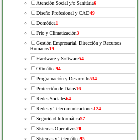
Atención Social y/o Sanitária
6
Diseño Profesional y CAD
49
Domótica
1
Frío y Climatización
3
Gestión Empresarial, Dirección y Recursos
Humanos
19
Hardware y Software
54
Ofimática
94
Programación y Desarrollo
534
Protección de Datos
16
Redes Sociales
64
Redes y Telecomunicaciones
124
Seguridad Informática
57
Sistemas Operativos
20
Sistemas y Telemática
95