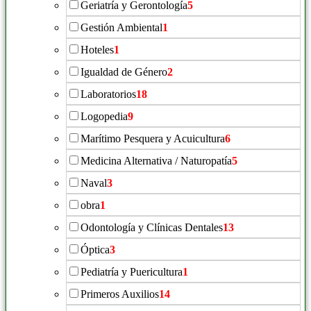
Geriatría y Gerontología
5
Gestión Ambiental
1
Hoteles
1
Igualdad de Género
2
Laboratorios
18
Logopedia
9
Marítimo Pesquera y Acuicultura
6
Medicina Alternativa / Naturopatía
5
Naval
3
obra
1
Odontología y Clínicas Dentales
13
Óptica
3
Pediatría y Puericultura
1
Primeros Auxilios
14