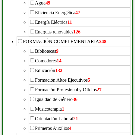
Agua
49
Eficiencia Energética
47
Energía Eléctrica
11
Energías renovables
126
FORMACIÓN COMPLEMENTARIA
248
Bibliotecas
9
Comedores
14
Educación
132
Formación Altos Ejecutivos
5
Formación Profesional y Oficios
27
Igualdad de Género
36
Musicoterapia
1
Orientación Laboral
21
Primeros Auxilios
4