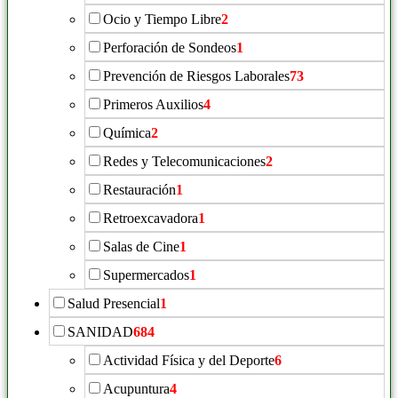
Ocio y Tiempo Libre
2
Perforación de Sondeos
1
Prevención de Riesgos Laborales
73
Primeros Auxilios
4
Química
2
Redes y Telecomunicaciones
2
Restauración
1
Retroexcavadora
1
Salas de Cine
1
Supermercados
1
Salud Presencial
1
SANIDAD
684
Actividad Física y del Deporte
6
Acupuntura
4