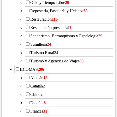
Ocio y Tiempo Libre
29
Repostería, Pastelería y Helados
58
Restauración
116
Restauración presencial
1
Senderismo, Barranquismo y Espelelogía
29
Sumillería
24
Turismo Rural
24
Turismo y Agencias de Viajes
80
IDIOMAS
206
Alemán
18
Catalán
2
Chino
2
Español
6
Francés
31