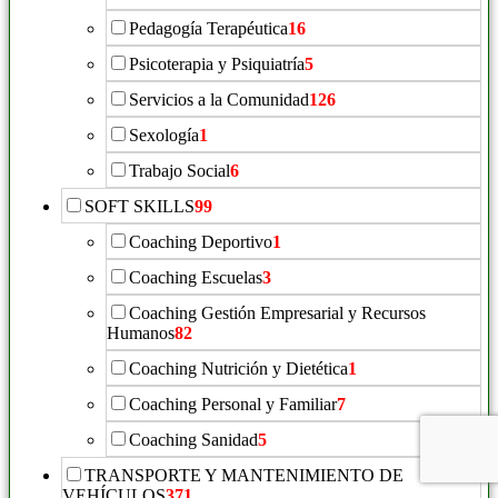
Pedagogía Terapéutica
16
Psicoterapia y Psiquiatría
5
Servicios a la Comunidad
126
Sexología
1
Trabajo Social
6
SOFT SKILLS
99
Coaching Deportivo
1
Coaching Escuelas
3
Coaching Gestión Empresarial y Recursos
Humanos
82
Coaching Nutrición y Dietética
1
Coaching Personal y Familiar
7
Coaching Sanidad
5
TRANSPORTE Y MANTENIMIENTO DE
VEHÍCULOS
371