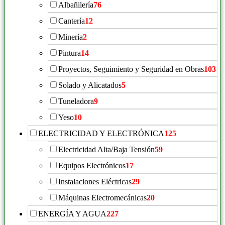
Albañilería
76
Cantería
12
Minería
2
Pintura
14
Proyectos, Seguimiento y Seguridad en Obras
103
Solado y Alicatados
5
Tuneladora
9
Yeso
10
ELECTRICIDAD Y ELECTRÓNICA
125
Electricidad Alta/Baja Tensión
59
Equipos Electrónicos
17
Instalaciones Eléctricas
29
Máquinas Electromecánicas
20
ENERGÍA Y AGUA
227