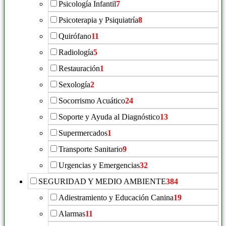
Psicología Infantil
7
Psicoterapia y Psiquiatría
8
Quirófano
11
Radiología
5
Restauración
1
Sexología
2
Socorrismo Acuático
24
Soporte y Ayuda al Diagnóstico
13
Supermercados
1
Transporte Sanitario
9
Urgencias y Emergencias
32
SEGURIDAD Y MEDIO AMBIENTE
384
Adiestramiento y Educación Canina
19
Alarmas
11