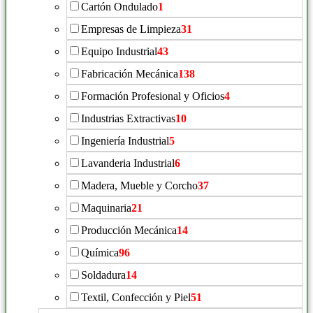
Cartón Ondulado
1
Empresas de Limpieza
31
Equipo Industrial
43
Fabricación Mecánica
138
Formación Profesional y Oficios
4
Industrias Extractivas
10
Ingeniería Industrial
5
Lavanderia Industrial
6
Madera, Mueble y Corcho
37
Maquinaria
21
Producción Mecánica
14
Química
96
Soldadura
14
Textil, Confección y Piel
51