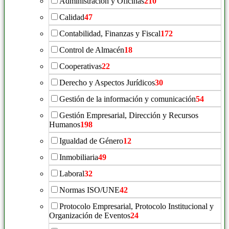
Administración y Oficinas
210
Calidad
47
Contabilidad, Finanzas y Fiscal
172
Control de Almacén
18
Cooperativas
22
Derecho y Aspectos Jurídicos
30
Gestión de la información y comunicación
54
Gestión Empresarial, Dirección y Recursos
Humanos
198
Igualdad de Género
12
Inmobiliaria
49
Laboral
32
Normas ISO/UNE
42
Protocolo Empresarial, Protocolo Institucional y
Organización de Eventos
24