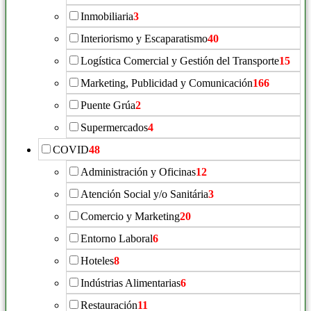
Inmobiliaria
3
Interiorismo y Escaparatismo
40
Logística Comercial y Gestión del Transporte
15
Marketing, Publicidad y Comunicación
166
Puente Grúa
2
Supermercados
4
COVID
48
Administración y Oficinas
12
Atención Social y/o Sanitária
3
Comercio y Marketing
20
Entorno Laboral
6
Hoteles
8
Indústrias Alimentarias
6
Restauración
11