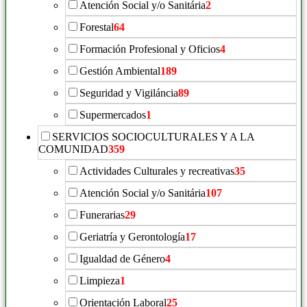
Atención Social y/o Sanitária
2
Forestal
64
Formación Profesional y Oficios
4
Gestión Ambiental
189
Seguridad y Vigiláncia
89
Supermercados
1
SERVICIOS SOCIOCULTURALES Y A LA
COMUNIDAD
359
Actividades Culturales y recreativas
35
Atención Social y/o Sanitária
107
Funerarias
29
Geriatría y Gerontología
17
Igualdad de Género
4
Limpieza
1
Orientación Laboral
25