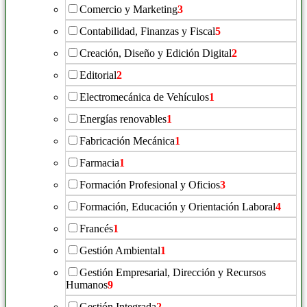
Comercio y Marketing
3
Contabilidad, Finanzas y Fiscal
5
Creación, Diseño y Edición Digital
2
Editorial
2
Electromecánica de Vehículos
1
Energías renovables
1
Fabricación Mecánica
1
Farmacia
1
Formación Profesional y Oficios
3
Formación, Educación y Orientación Laboral
4
Francés
1
Gestión Ambiental
1
Gestión Empresarial, Dirección y Recursos
Humanos
9
Gestión Integrada
2