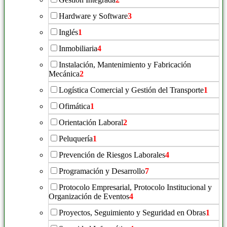
Hardware y Software
3
Inglés
1
Inmobiliaria
4
Instalación, Mantenimiento y Fabricación
Mecánica
2
Logística Comercial y Gestión del Transporte
1
Ofimática
1
Orientación Laboral
2
Peluquería
1
Prevención de Riesgos Laborales
4
Programación y Desarrollo
7
Protocolo Empresarial, Protocolo Institucional y
Organización de Eventos
4
Proyectos, Seguimiento y Seguridad en Obras
1