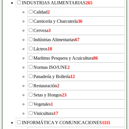
INDUSTRIAS ALIMENTARIAS
265
Calidad
2
Carnicería y Charcutería
36
Cerveza
3
Indústrias Alimentarias
67
Lácteos
18
Marítimo Pesquera y Acuicultura
86
Normas ISO/UNE
2
Panadería y Bollería
12
Restauración
2
Setas y Hongos
23
Vegetales
1
Vinicultura
17
INFORMÁTICA Y COMUNICACIONES
1111