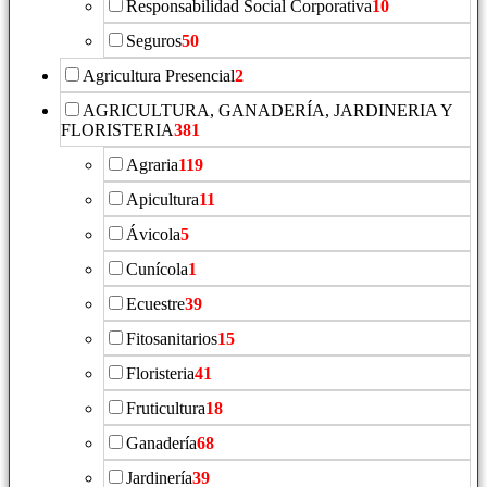
Responsabilidad Social Corporativa
10
Seguros
50
Agricultura Presencial
2
AGRICULTURA, GANADERÍA, JARDINERIA Y
FLORISTERIA
381
Agraria
119
Apicultura
11
Ávicola
5
Cunícola
1
Ecuestre
39
Fitosanitarios
15
Floristeria
41
Fruticultura
18
Ganadería
68
Jardinería
39