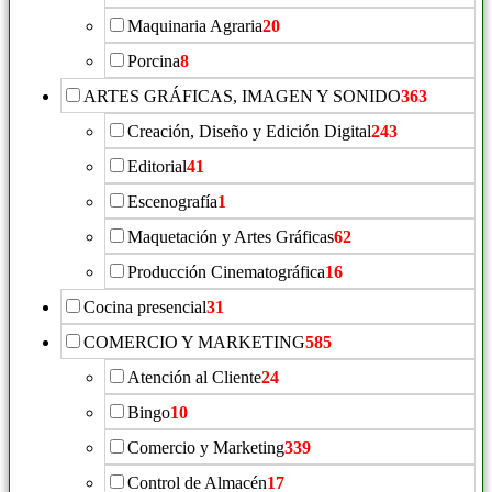
Maquinaria Agraria
20
Porcina
8
ARTES GRÁFICAS, IMAGEN Y SONIDO
363
Creación, Diseño y Edición Digital
243
Editorial
41
Escenografía
1
Maquetación y Artes Gráficas
62
Producción Cinematográfica
16
Cocina presencial
31
COMERCIO Y MARKETING
585
Atención al Cliente
24
Bingo
10
Comercio y Marketing
339
Control de Almacén
17