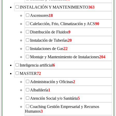
INSTALACIÓN Y MANTENIMIENTO
363
Ascensores
18
Calefacción, Frio, Climatización y ACS
90
Distribución de Fluidos
9
Instalación de Tuberías
20
Instalaciones de Gas
22
Montaje y Mantenimiento de Instalaciones
204
Inteligencia artificial
6
MASTER
72
Administración y Oficinas
2
Albañilería
1
Atención Social y/o Sanitária
5
Coaching Gestión Empresarial y Recursos
Humanos
3