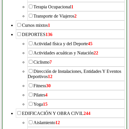
Terapia Ocupacional
1
Transporte de Viajeros
2
Cursos mixtos
1
DEPORTES
136
Actividad física y del Deporte
45
Actividades acuáticas y Natación
22
Ciclismo
7
Dirección de Instalaciones, Entidades Y Eventos
Deportivos
12
Fitness
30
Pilates
4
Yoga
15
EDIFICACIÓN Y OBRA CIVIL
244
Aislamiento
12