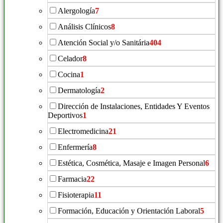
Alergología
7
Análisis Clínicos
8
Atención Social y/o Sanitária
404
Celador
8
Cocina
1
Dermatología
2
Dirección de Instalaciones, Entidades Y Eventos
Deportivos
1
Electromedicina
21
Enfermería
8
Estética, Cosmética, Masaje e Imagen Personal
6
Farmacia
22
Fisioterapia
11
Formación, Educación y Orientación Laboral
5