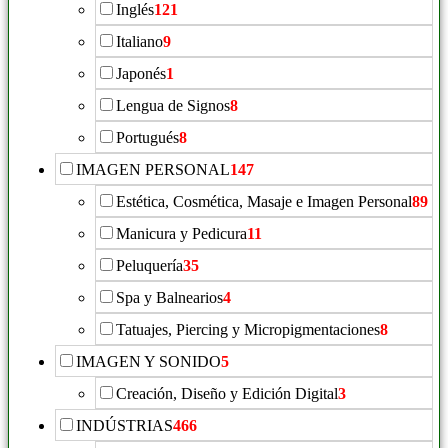
Inglés
121
Italiano
9
Japonés
1
Lengua de Signos
8
Portugués
8
IMAGEN PERSONAL
147
Estética, Cosmética, Masaje e Imagen Personal
89
Manicura y Pedicura
11
Peluquería
35
Spa y Balnearios
4
Tatuajes, Piercing y Micropigmentaciones
8
IMAGEN Y SONIDO
5
Creación, Diseño y Edición Digital
3
INDÚSTRIAS
466