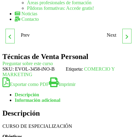
Áreas profesionales de formación
Píldoras formativas: Accede gratis!
Noticias
Contacto
Prev
Next
CURSO PRÁCTICO:
CURSO SUPERIOR
SISTEMAS DE GESTIÓN
ONLINE DE COMERCIO
Técnicas de Venta Personal
Preguntar sobre este curso
AMBIENTAL EMAS E ISO
EXTERIOR: CURSO
SKU:
EVOL-3458-iNO-B
Etiqueta:
COMERCIO Y
MARKETING
14001. IMPLANTACIÓN
PRÁCTICO
Exportar como PDF
Imprimir
Descripción
Información adicional
Descripción
CURSO DE ESPECIALIZACIÓN
Objetivos