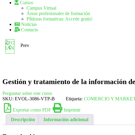
Cursos
Campus Virtual
Áreas profesionales de formación
Píldoras formativas: Accede gratis!
Noticias
Contacto
Prev
GESTIÓN Y ANÁLISIS DE
PRODUCTOS DE
INVERSIÓN
Gestión y tratamiento de la información de
PATRIMONIAL Y
Preguntar sobre este curso
SKU:
EVOL-3086-VTP-B
Etiqueta:
COMERCIO Y MARKE
PREVISIONAL Y OTROS
Exportar como PDF
Imprimir
SERVICIOS BANCARIOS
Descripción
Información adicional