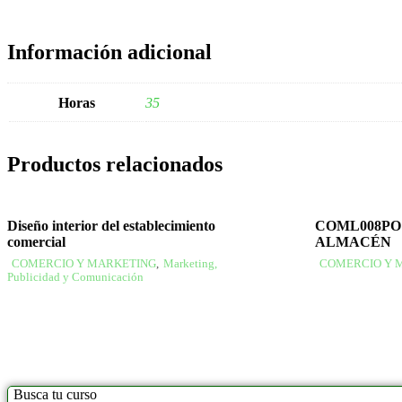
Información adicional
Horas
35
Productos relacionados
Diseño interior del establecimiento
COML008PO
comercial
ALMACÉN
COMERCIO Y MARKETING
,
Marketing,
COMERCIO Y 
Publicidad y Comunicación
Busca tu curso