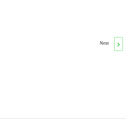
Next
HIJOS
MALTRATADORES.
ESTRATEGIAS DE
AFRONTAMIENTO