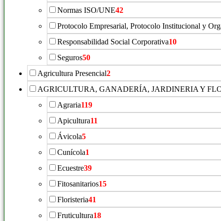
Normas ISO/UNE
42
Protocolo Empresarial, Protocolo Institucional y Or
Responsabilidad Social Corporativa
10
Seguros
50
Agricultura Presencial
2
AGRICULTURA, GANADERÍA, JARDINERIA Y FL
Agraria
119
Apicultura
11
Ávicola
5
Cunícola
1
Ecuestre
39
Fitosanitarios
15
Floristeria
41
Fruticultura
18