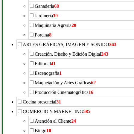
Ganadería
68
Jardinería
39
Maquinaria Agraria
20
Porcina
8
ARTES GRÁFICAS, IMAGEN Y SONIDO
363
Creación, Diseño y Edición Digital
243
Editorial
41
Escenografía
1
Maquetación y Artes Gráficas
62
Producción Cinematográfica
16
Cocina presencial
31
COMERCIO Y MARKETING
585
Atención al Cliente
24
Bingo
10