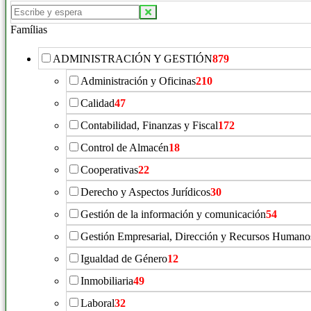
Famílias
ADMINISTRACIÓN Y GESTIÓN
879
Administración y Oficinas
210
Calidad
47
Contabilidad, Finanzas y Fiscal
172
Control de Almacén
18
Cooperativas
22
Derecho y Aspectos Jurídicos
30
Gestión de la información y comunicación
54
Gestión Empresarial, Dirección y Recursos Humano
Igualdad de Género
12
Inmobiliaria
49
Laboral
32