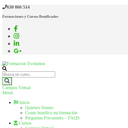
Saltar
630 066 514
al
Formaciones y Cursos Bonificados
contenido
Formacion Evolution
Cursos de formación continua
Búsqueda
de
productos
Campus Virtual
Menú
Inicio
Quienes Somos
Como bonifico mi formación
Preguntas Frecuentes – FAQS
Cursos