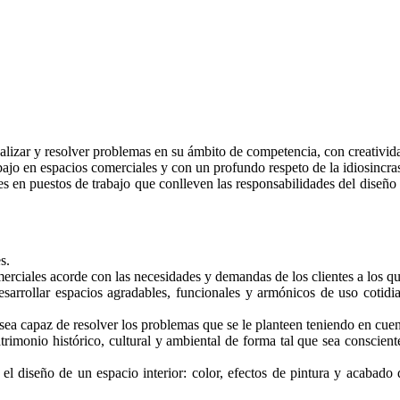
analizar y resolver problemas en su ámbito de competencia, con creativid
bajo en espacios comerciales y con un profundo respeto de la idiosincras
es en puestos de trabajo que conlleven las responsabilidades del diseñ
s.
merciales acorde con las necesidades y demandas de los clientes a los qu
arrollar espacios agradables, funcionales y armónicos de uso cotidian
sea capaz de resolver los problemas que se le planteen teniendo en cuen
atrimonio histórico, cultural y ambiental de forma tal que sea conscien
 diseño de un espacio interior: color, efectos de pintura y acabado de 