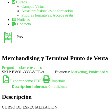
Cursos
Campus Virtual
Áreas profesionales de formación
Píldoras formativas: Accede gratis!
Noticias
Contacto
Prev
MARKETING Y
PROMOCIÓN EN EL
Merchandising y Terminal Punto de Venta
PUNTO DE VENTA
Preguntar sobre este curso
SKU:
EVOL-3333-VTP-A
Etiquetas:
Marketing
,
Publicidad 
Exportar como PDF
Imprimir
Descripción
Información adicional
Descripción
CURSO DE ESPECIALIZACIÓN