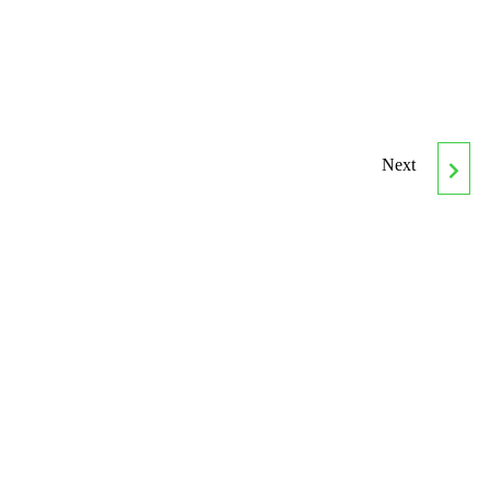
Next
MF0259_2 OFERTAS
GASTRONÓMICAS
SENCILLAS Y SISTEMAS
DE
APROVISIONAMIENTO