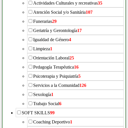
Actividades Culturales y recreativas
35
Atención Social y/o Sanitária
107
Funerarias
29
Geriatría y Gerontología
17
Igualdad de Género
4
Limpieza
1
Orientación Laboral
25
Pedagogía Terapéutica
16
Psicoterapia y Psiquiatría
5
Servicios a la Comunidad
126
Sexología
1
Trabajo Social
6
SOFT SKILLS
99
Coaching Deportivo
1