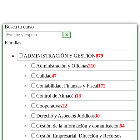
Busca tu curso
Buscar
productos:
Famílias
ADMINISTRACIÓN Y GESTIÓN
879
Administración y Oficinas
210
Calidad
47
Contabilidad, Finanzas y Fiscal
172
Control de Almacén
18
Cooperativas
22
Derecho y Aspectos Jurídicos
30
Gestión de la información y comunicación
54
Gestión Empresarial, Dirección y Recursos