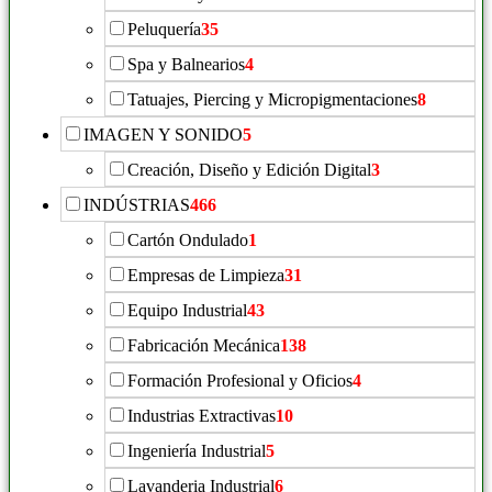
Peluquería
35
Spa y Balnearios
4
Tatuajes, Piercing y Micropigmentaciones
8
IMAGEN Y SONIDO
5
Creación, Diseño y Edición Digital
3
INDÚSTRIAS
466
Cartón Ondulado
1
Empresas de Limpieza
31
Equipo Industrial
43
Fabricación Mecánica
138
Formación Profesional y Oficios
4
Industrias Extractivas
10
Ingeniería Industrial
5
Lavanderia Industrial
6