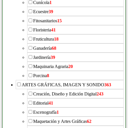
Cunícola
1
Ecuestre
39
Fitosanitarios
15
Floristeria
41
Fruticultura
18
Ganadería
68
Jardinería
39
Maquinaria Agraria
20
Porcina
8
ARTES GRÁFICAS, IMAGEN Y SONIDO
363
Creación, Diseño y Edición Digital
243
Editorial
41
Escenografía
1
Maquetación y Artes Gráficas
62