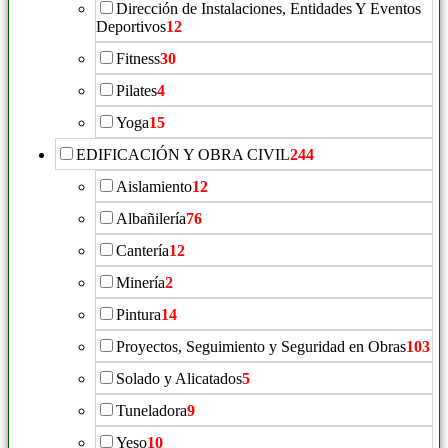
Dirección de Instalaciones, Entidades Y Eventos
Deportivos
12
Fitness
30
Pilates
4
Yoga
15
EDIFICACIÓN Y OBRA CIVIL
244
Aislamiento
12
Albañilería
76
Cantería
12
Minería
2
Pintura
14
Proyectos, Seguimiento y Seguridad en Obras
103
Solado y Alicatados
5
Tuneladora
9
Yeso
10