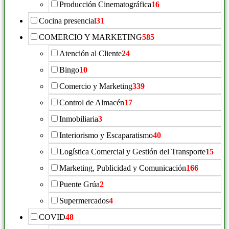
Producción Cinematográfica
16
Cocina presencial
31
COMERCIO Y MARKETING
585
Atención al Cliente
24
Bingo
10
Comercio y Marketing
339
Control de Almacén
17
Inmobiliaria
3
Interiorismo y Escaparatismo
40
Logística Comercial y Gestión del Transporte
15
Marketing, Publicidad y Comunicación
166
Puente Grúa
2
Supermercados
4
COVID
48