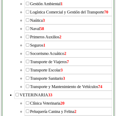
Gestión Ambiental
1
Logística Comercial y Gestión del Transporte
70
Naútica
3
Naval
58
Primeros Auxilios
2
Seguros
1
Socorrismo Acuático
2
Transporte de Viajeros
7
Transporte Escolar
3
Transporte Sanitario
3
Transporte y Mantenimiento de Vehículos
74
VETERINARIA
33
Clínica Veterinaria
20
Peluquería Canina y Felina
2