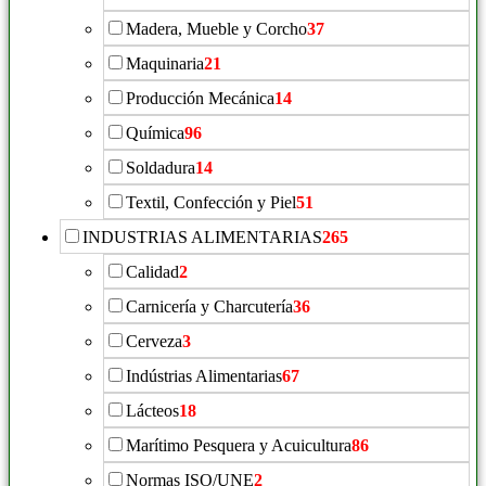
Madera, Mueble y Corcho
37
Maquinaria
21
Producción Mecánica
14
Química
96
Soldadura
14
Textil, Confección y Piel
51
INDUSTRIAS ALIMENTARIAS
265
Calidad
2
Carnicería y Charcutería
36
Cerveza
3
Indústrias Alimentarias
67
Lácteos
18
Marítimo Pesquera y Acuicultura
86
Normas ISO/UNE
2