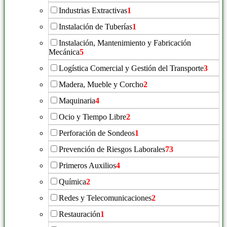
Industrias Extractivas
1
Instalación de Tuberías
1
Instalación, Mantenimiento y Fabricación
Mecánica
5
Logística Comercial y Gestión del Transporte
3
Madera, Mueble y Corcho
2
Maquinaria
4
Ocio y Tiempo Libre
2
Perforación de Sondeos
1
Prevención de Riesgos Laborales
73
Primeros Auxilios
4
Química
2
Redes y Telecomunicaciones
2
Restauración
1