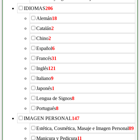
IDIOMAS
206
Alemán
18
Catalán
2
Chino
2
Español
6
Francés
31
Inglés
121
Italiano
9
Japonés
1
Lengua de Signos
8
Portugués
8
IMAGEN PERSONAL
147
Estética, Cosmética, Masaje e Imagen Personal
89
Manicura y Pedicura
11