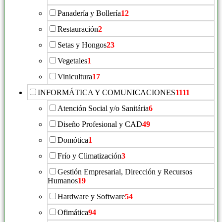
Panadería y Bollería
12
Restauración
2
Setas y Hongos
23
Vegetales
1
Vinicultura
17
INFORMÁTICA Y COMUNICACIONES
1111
Atención Social y/o Sanitária
6
Diseño Profesional y CAD
49
Domótica
1
Frío y Climatización
3
Gestión Empresarial, Dirección y Recursos
Humanos
19
Hardware y Software
54
Ofimática
94