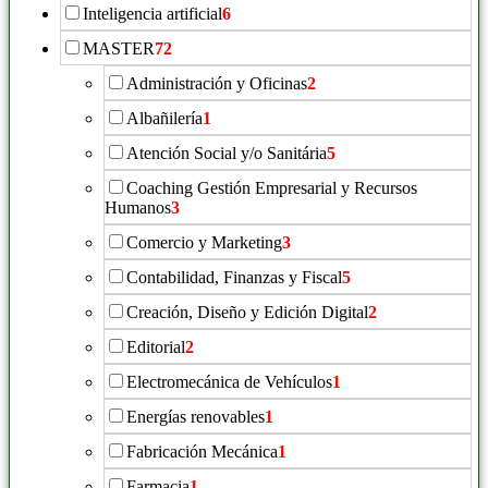
Inteligencia artificial
6
MASTER
72
Administración y Oficinas
2
Albañilería
1
Atención Social y/o Sanitária
5
Coaching Gestión Empresarial y Recursos
Humanos
3
Comercio y Marketing
3
Contabilidad, Finanzas y Fiscal
5
Creación, Diseño y Edición Digital
2
Editorial
2
Electromecánica de Vehículos
1
Energías renovables
1
Fabricación Mecánica
1
Farmacia
1