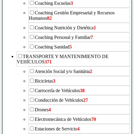
Coaching Escuelas
3
Coaching Gestión Empresarial y Recursos
Humanos
82
Coaching Nutrición y Dietética
1
Coaching Personal y Familiar
7
Coaching Sanidad
5
TRANSPORTE Y MANTENIMIENTO DE
VEHÍCULOS
371
Atención Social y/o Sanitária
2
Bicicletas
3
Carrocería de Vehículos
38
Conducción de Vehículos
27
Drones
4
Electromecánica de Vehículos
70
Estaciones de Servicio
4