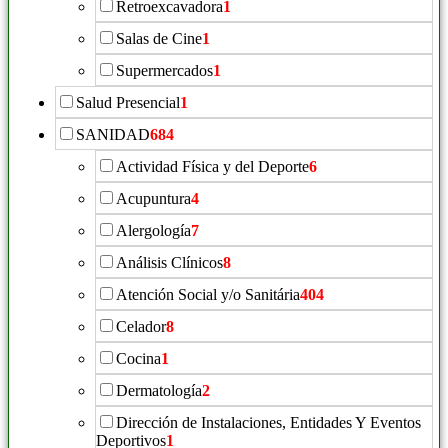
Retroexcavadora
1
Salas de Cine
1
Supermercados
1
Salud Presencial
1
SANIDAD
684
Actividad Física y del Deporte
6
Acupuntura
4
Alergología
7
Análisis Clínicos
8
Atención Social y/o Sanitária
404
Celador
8
Cocina
1
Dermatología
2
Dirección de Instalaciones, Entidades Y Eventos
Deportivos
1