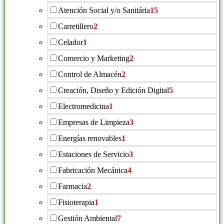
Atención Social y/o Sanitária
15
Carretillero
2
Celador
1
Comercio y Marketing
2
Control de Almacén
2
Creación, Diseño y Edición Digital
5
Electromedicina
1
Empresas de Limpieza
3
Energías renovables
1
Estaciones de Servicio
3
Fabricación Mecánica
4
Farmacia
2
Fisioterapia
1
Gestión Ambiental
7