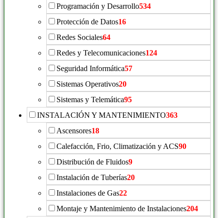
Programación y Desarrollo
534
Protección de Datos
16
Redes Sociales
64
Redes y Telecomunicaciones
124
Seguridad Informática
57
Sistemas Operativos
20
Sistemas y Telemática
95
INSTALACIÓN Y MANTENIMIENTO
363
Ascensores
18
Calefacción, Frio, Climatización y ACS
90
Distribución de Fluidos
9
Instalación de Tuberías
20
Instalaciones de Gas
22
Montaje y Mantenimiento de Instalaciones
204