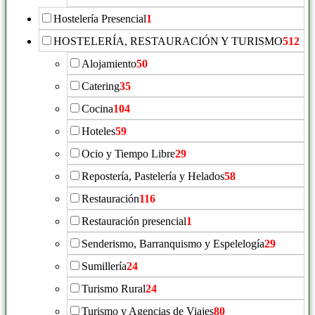
Hostelería Presencial
1
HOSTELERÍA, RESTAURACIÓN Y TURISMO
512
Alojamiento
50
Catering
35
Cocina
104
Hoteles
59
Ocio y Tiempo Libre
29
Repostería, Pastelería y Helados
58
Restauración
116
Restauración presencial
1
Senderismo, Barranquismo y Espelelogía
29
Sumillería
24
Turismo Rural
24
Turismo y Agencias de Viajes
80