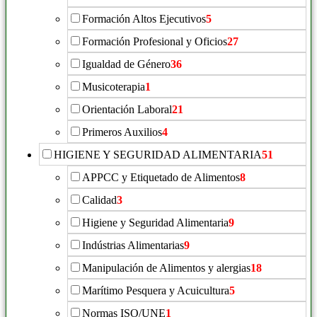
Formación Altos Ejecutivos
5
Formación Profesional y Oficios
27
Igualdad de Género
36
Musicoterapia
1
Orientación Laboral
21
Primeros Auxilios
4
HIGIENE Y SEGURIDAD ALIMENTARIA
51
APPCC y Etiquetado de Alimentos
8
Calidad
3
Higiene y Seguridad Alimentaria
9
Indústrias Alimentarias
9
Manipulación de Alimentos y alergias
18
Marítimo Pesquera y Acuicultura
5
Normas ISO/UNE
1