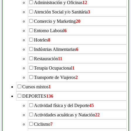
Administración y Oficinas
12
Atención Social y/o Sanitária
3
Comercio y Marketing
20
Entorno Laboral
6
Hoteles
8
Indústrias Alimentarias
6
Restauración
11
Terapia Ocupacional
1
Transporte de Viajeros
2
Cursos mixtos
1
DEPORTES
136
Actividad física y del Deporte
45
Actividades acuáticas y Natación
22
Ciclismo
7