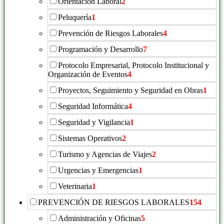
Orientación Laboral
2
Peluquería
1
Prevención de Riesgos Laborales
4
Programación y Desarrollo
7
Protocolo Empresarial, Protocolo Institucional y
Organización de Eventos
4
Proyectos, Seguimiento y Seguridad en Obras
1
Seguridad Informática
4
Seguridad y Vigilancia
1
Sistemas Operativos
2
Turismo y Agencias de Viajes
2
Urgencias y Emergencias
1
Veterinaria
1
PREVENCIÓN DE RIESGOS LABORALES
154
Administración y Oficinas
5