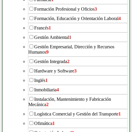
Formación Profesional y Oficios
3
Formación, Educación y Orientación Laboral
4
Francés
1
Gestión Ambiental
1
Gestión Empresarial, Dirección y Recursos
Humanos
9
Gestión Integrada
2
Hardware y Software
3
Inglés
1
Inmobiliaria
4
Instalación, Mantenimiento y Fabricación
Mecánica
2
Logística Comercial y Gestión del Transporte
1
Ofimática
1