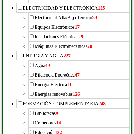
ELECTRICIDAD Y ELECTRÓNICA
125
Electricidad Alta/Baja Tensión
59
Equipos Electrónicos
17
Instalaciones Eléctricas
29
Máquinas Electromecánicas
20
ENERGÍA Y AGUA
227
Agua
49
Eficiencia Energética
47
Energía Eléctrica
11
Energías renovables
126
FORMACIÓN COMPLEMENTARIA
248
Bibliotecas
9
Comedores
14
Educación
132