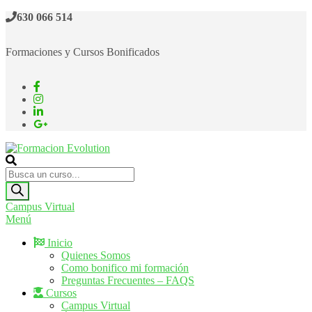
Saltar
630 066 514
al
contenido
Formaciones y Cursos Bonificados
Formacion Evolution
Cursos de formación continua
Búsqueda
de
productos
Campus Virtual
Menú
Inicio
Quienes Somos
Como bonifico mi formación
Preguntas Frecuentes – FAQS
Cursos
Campus Virtual