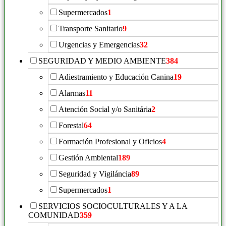
Supermercados
1
Transporte Sanitario
9
Urgencias y Emergencias
32
SEGURIDAD Y MEDIO AMBIENTE
384
Adiestramiento y Educación Canina
19
Alarmas
11
Atención Social y/o Sanitária
2
Forestal
64
Formación Profesional y Oficios
4
Gestión Ambiental
189
Seguridad y Vigiláncia
89
Supermercados
1
SERVICIOS SOCIOCULTURALES Y A LA
COMUNIDAD
359