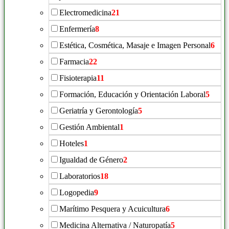
Electromedicina
21
Enfermería
8
Estética, Cosmética, Masaje e Imagen Personal
6
Farmacia
22
Fisioterapia
11
Formación, Educación y Orientación Laboral
5
Geriatría y Gerontología
5
Gestión Ambiental
1
Hoteles
1
Igualdad de Género
2
Laboratorios
18
Logopedia
9
Marítimo Pesquera y Acuicultura
6
Medicina Alternativa / Naturopatía
5