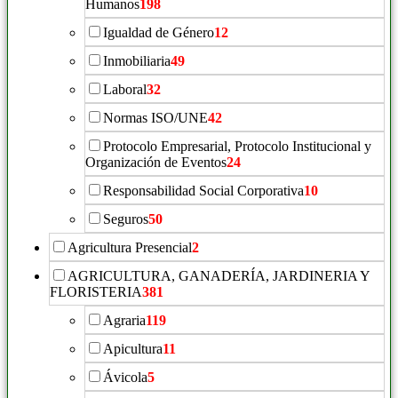
Humanos
198
Igualdad de Género
12
Inmobiliaria
49
Laboral
32
Normas ISO/UNE
42
Protocolo Empresarial, Protocolo Institucional y
Organización de Eventos
24
Responsabilidad Social Corporativa
10
Seguros
50
Agricultura Presencial
2
AGRICULTURA, GANADERÍA, JARDINERIA Y
FLORISTERIA
381
Agraria
119
Apicultura
11
Ávicola
5