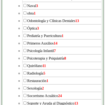
Naval
3
obra
1
Odontología y Clínicas Dentales
13
Óptica
3
Pediatría y Puericultura
1
Primeros Auxilios
14
Psicología Infantil
7
Psicoterapia y Psiquiatría
8
Quirófano
11
Radiología
5
Restauración
1
Sexología
2
Socorrismo Acuático
24
Soporte y Ayuda al Diagnóstico
13