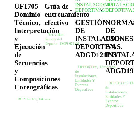
UF1705
Guía de
Dominio
entrenamiento
Técnico,
efectivo
GESTIÓN
NORMA
Interpretación
DE
DE
Actividad
y
INSTALACIONES
USO
física y del
Deporte
,
DEPORTES
Ejecución
DEPORTIVAS.
EN
de
ADGD121PO
INSTAL
Secuencias
DEPORT
DEPORTES
,
Dirección
y
ADGD19
de
Instalaciones,
Composiciones
Entidades Y
DEPORTES
,
Di
Eventos
Coreográficas
de
Deportivos
Instalaciones,
Entidades Y
DEPORTES
,
Fitness
Eventos
Deportivos