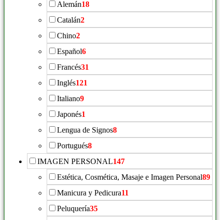
Alemán
18
Catalán
2
Chino
2
Español
6
Francés
31
Inglés
121
Italiano
9
Japonés
1
Lengua de Signos
8
Portugués
8
IMAGEN PERSONAL
147
Estética, Cosmética, Masaje e Imagen Personal
89
Manicura y Pedicura
11
Peluquería
35