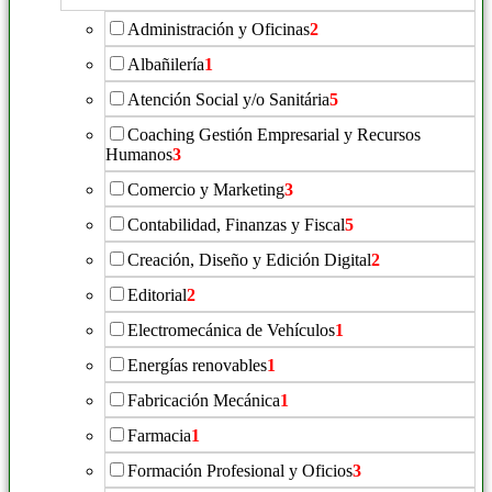
Administración y Oficinas
2
Albañilería
1
Atención Social y/o Sanitária
5
Coaching Gestión Empresarial y Recursos
Humanos
3
Comercio y Marketing
3
Contabilidad, Finanzas y Fiscal
5
Creación, Diseño y Edición Digital
2
Editorial
2
Electromecánica de Vehículos
1
Energías renovables
1
Fabricación Mecánica
1
Farmacia
1
Formación Profesional y Oficios
3