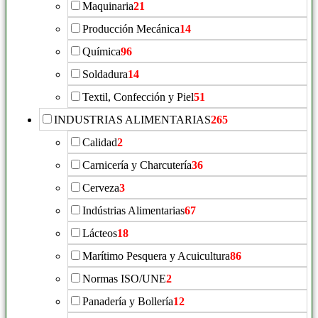
Maquinaria
21
Producción Mecánica
14
Química
96
Soldadura
14
Textil, Confección y Piel
51
INDUSTRIAS ALIMENTARIAS
265
Calidad
2
Carnicería y Charcutería
36
Cerveza
3
Indústrias Alimentarias
67
Lácteos
18
Marítimo Pesquera y Acuicultura
86
Normas ISO/UNE
2
Panadería y Bollería
12