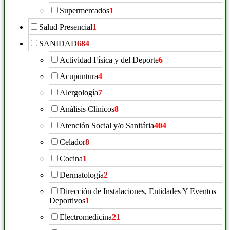
Supermercados
1
Salud Presencial
1
SANIDAD
684
Actividad Física y del Deporte
6
Acupuntura
4
Alergología
7
Análisis Clínicos
8
Atención Social y/o Sanitária
404
Celador
8
Cocina
1
Dermatología
2
Dirección de Instalaciones, Entidades Y Eventos
Deportivos
1
Electromedicina
21