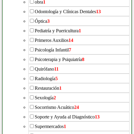
obra
1
Odontología y Clínicas Dentales
13
Óptica
3
Pediatría y Puericultura
1
Primeros Auxilios
14
Psicología Infantil
7
Psicoterapia y Psiquiatría
8
Quirófano
11
Radiología
5
Restauración
1
Sexología
2
Socorrismo Acuático
24
Soporte y Ayuda al Diagnóstico
13
Supermercados
1