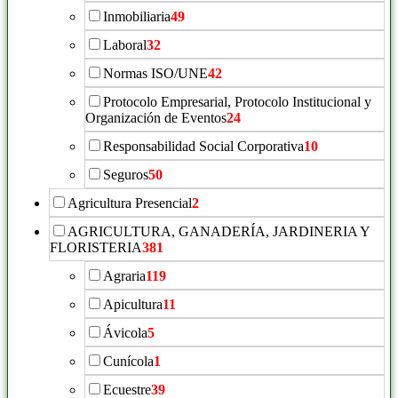
Inmobiliaria
49
Laboral
32
Normas ISO/UNE
42
Protocolo Empresarial, Protocolo Institucional y
Organización de Eventos
24
Responsabilidad Social Corporativa
10
Seguros
50
Agricultura Presencial
2
AGRICULTURA, GANADERÍA, JARDINERIA Y
FLORISTERIA
381
Agraria
119
Apicultura
11
Ávicola
5
Cunícola
1
Ecuestre
39