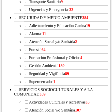
Transporte Sanitario
9
Urgencias y Emergencias
32
SEGURIDAD Y MEDIO AMBIENTE
384
Adiestramiento y Educación Canina
19
Alarmas
11
Atención Social y/o Sanitária
2
Forestal
64
Formación Profesional y Oficios
4
Gestión Ambiental
189
Seguridad y Vigiláncia
89
Supermercados
1
SERVICIOS SOCIOCULTURALES Y A LA
COMUNIDAD
359
Actividades Culturales y recreativas
35
Atención Social y/o Sanitária
107