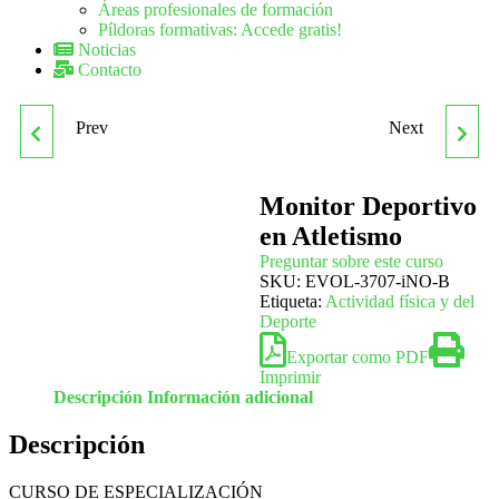
Áreas profesionales de formación
Píldoras formativas: Accede gratis!
Noticias
Contacto
Prev
Next
MONITOR DE YOGA
MONITOR DEPORTIVO
INFANTIL
EN BALONCESTO
Monitor Deportivo
en Atletismo
Preguntar sobre este curso
SKU:
EVOL-3707-iNO-B
Etiqueta:
Actividad física y del
Deporte
Exportar como PDF
Imprimir
Descripción
Información adicional
Descripción
CURSO DE ESPECIALIZACIÓN