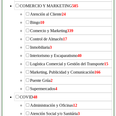
COMERCIO Y MARKETING
585
Atención al Cliente
24
Bingo
10
Comercio y Marketing
339
Control de Almacén
17
Inmobiliaria
3
Interiorismo y Escaparatismo
40
Logística Comercial y Gestión del Transporte
15
Marketing, Publicidad y Comunicación
166
Puente Grúa
2
Supermercados
4
COVID
48
Administración y Oficinas
12
Atención Social y/o Sanitária
3