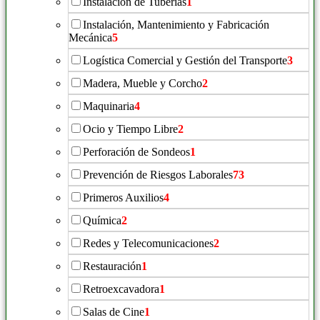
Instalación de Tuberías
1
Instalación, Mantenimiento y Fabricación
Mecánica
5
Logística Comercial y Gestión del Transporte
3
Madera, Mueble y Corcho
2
Maquinaria
4
Ocio y Tiempo Libre
2
Perforación de Sondeos
1
Prevención de Riesgos Laborales
73
Primeros Auxilios
4
Química
2
Redes y Telecomunicaciones
2
Restauración
1
Retroexcavadora
1
Salas de Cine
1