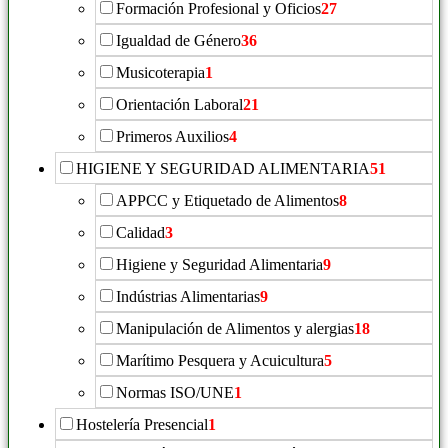
Formación Profesional y Oficios
27
Igualdad de Género
36
Musicoterapia
1
Orientación Laboral
21
Primeros Auxilios
4
HIGIENE Y SEGURIDAD ALIMENTARIA
51
APPCC y Etiquetado de Alimentos
8
Calidad
3
Higiene y Seguridad Alimentaria
9
Indústrias Alimentarias
9
Manipulación de Alimentos y alergias
18
Marítimo Pesquera y Acuicultura
5
Normas ISO/UNE
1
Hostelería Presencial
1