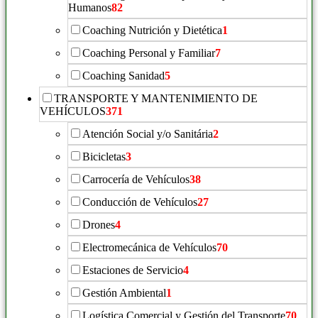
Humanos
82
Coaching Nutrición y Dietética
1
Coaching Personal y Familiar
7
Coaching Sanidad
5
TRANSPORTE Y MANTENIMIENTO DE
VEHÍCULOS
371
Atención Social y/o Sanitária
2
Bicicletas
3
Carrocería de Vehículos
38
Conducción de Vehículos
27
Drones
4
Electromecánica de Vehículos
70
Estaciones de Servicio
4
Gestión Ambiental
1
Logística Comercial y Gestión del Transporte
70