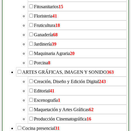
Fitosanitarios
15
Floristeria
41
Fruticultura
18
Ganadería
68
Jardinería
39
Maquinaria Agraria
20
Porcina
8
ARTES GRÁFICAS, IMAGEN Y SONIDO
363
Creación, Diseño y Edición Digital
243
Editorial
41
Escenografía
1
Maquetación y Artes Gráficas
62
Producción Cinematográfica
16
Cocina presencial
31