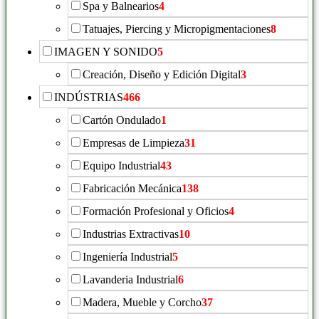
Spa y Balnearios
4
Tatuajes, Piercing y Micropigmentaciones
8
IMAGEN Y SONIDO
5
Creación, Diseño y Edición Digital
3
INDÚSTRIAS
466
Cartón Ondulado
1
Empresas de Limpieza
31
Equipo Industrial
43
Fabricación Mecánica
138
Formación Profesional y Oficios
4
Industrias Extractivas
10
Ingeniería Industrial
5
Lavanderia Industrial
6
Madera, Mueble y Corcho
37