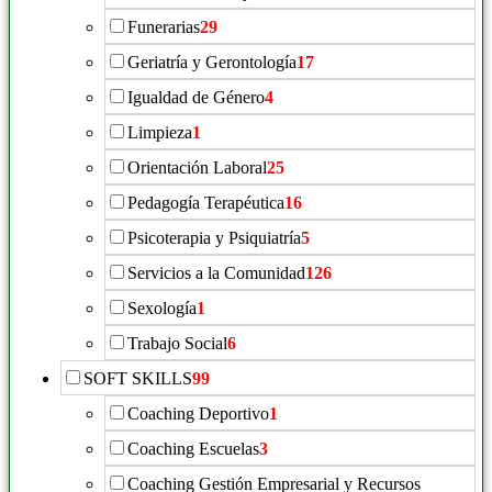
Funerarias
29
Geriatría y Gerontología
17
Igualdad de Género
4
Limpieza
1
Orientación Laboral
25
Pedagogía Terapéutica
16
Psicoterapia y Psiquiatría
5
Servicios a la Comunidad
126
Sexología
1
Trabajo Social
6
SOFT SKILLS
99
Coaching Deportivo
1
Coaching Escuelas
3
Coaching Gestión Empresarial y Recursos