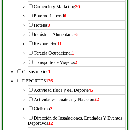
Comercio y Marketing
20
Entorno Laboral
6
Hoteles
8
Indústrias Alimentarias
6
Restauración
11
Terapia Ocupacional
1
Transporte de Viajeros
2
Cursos mixtos
1
DEPORTES
136
Actividad física y del Deporte
45
Actividades acuáticas y Natación
22
Ciclismo
7
Dirección de Instalaciones, Entidades Y Eventos
Deportivos
12