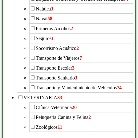
Naútica
3
Naval
58
Primeros Auxilios
2
Seguros
1
Socorrismo Acuático
2
Transporte de Viajeros
7
Transporte Escolar
3
Transporte Sanitario
3
Transporte y Mantenimiento de Vehículos
74
VETERINARIA
33
Clínica Veterinaria
20
Peluquería Canina y Felina
2
Zoológicos
11