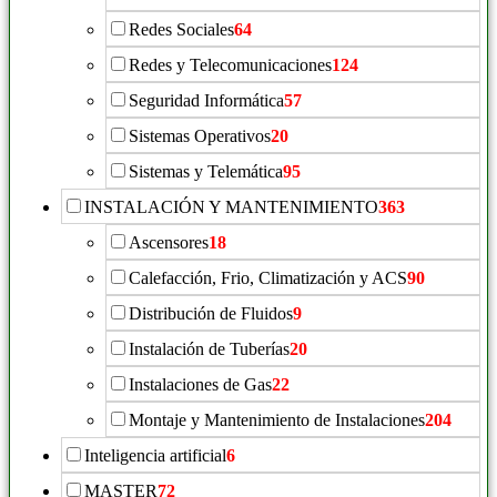
Redes Sociales
64
Redes y Telecomunicaciones
124
Seguridad Informática
57
Sistemas Operativos
20
Sistemas y Telemática
95
INSTALACIÓN Y MANTENIMIENTO
363
Ascensores
18
Calefacción, Frio, Climatización y ACS
90
Distribución de Fluidos
9
Instalación de Tuberías
20
Instalaciones de Gas
22
Montaje y Mantenimiento de Instalaciones
204
Inteligencia artificial
6
MASTER
72