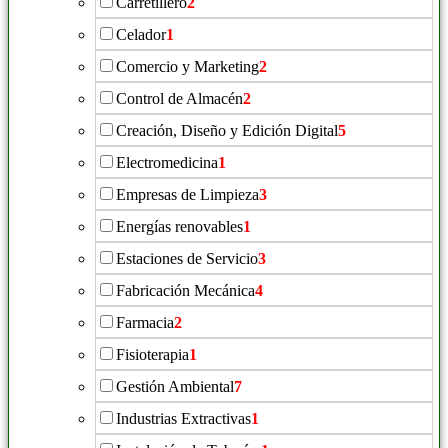
Carretillero
2
Celador
1
Comercio y Marketing
2
Control de Almacén
2
Creación, Diseño y Edición Digital
5
Electromedicina
1
Empresas de Limpieza
3
Energías renovables
1
Estaciones de Servicio
3
Fabricación Mecánica
4
Farmacia
2
Fisioterapia
1
Gestión Ambiental
7
Industrias Extractivas
1