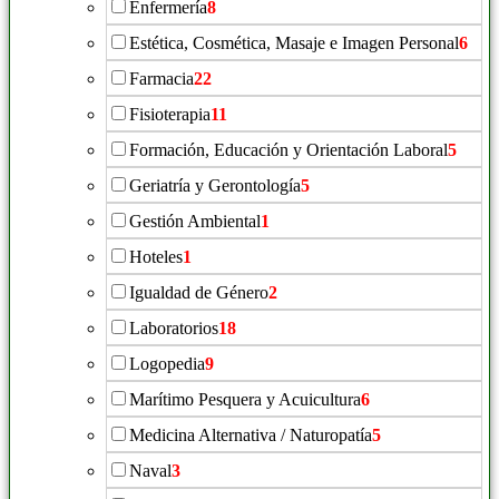
Enfermería
8
Estética, Cosmética, Masaje e Imagen Personal
6
Farmacia
22
Fisioterapia
11
Formación, Educación y Orientación Laboral
5
Geriatría y Gerontología
5
Gestión Ambiental
1
Hoteles
1
Igualdad de Género
2
Laboratorios
18
Logopedia
9
Marítimo Pesquera y Acuicultura
6
Medicina Alternativa / Naturopatía
5
Naval
3