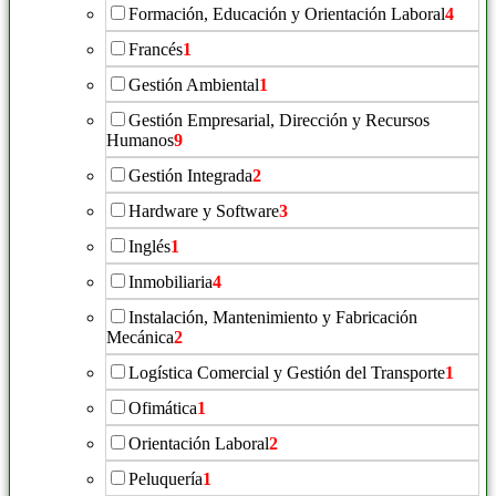
Formación, Educación y Orientación Laboral
4
Francés
1
Gestión Ambiental
1
Gestión Empresarial, Dirección y Recursos
Humanos
9
Gestión Integrada
2
Hardware y Software
3
Inglés
1
Inmobiliaria
4
Instalación, Mantenimiento y Fabricación
Mecánica
2
Logística Comercial y Gestión del Transporte
1
Ofimática
1
Orientación Laboral
2
Peluquería
1