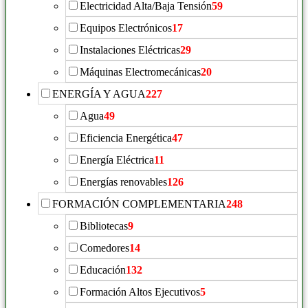
Electricidad Alta/Baja Tensión
59
Equipos Electrónicos
17
Instalaciones Eléctricas
29
Máquinas Electromecánicas
20
ENERGÍA Y AGUA
227
Agua
49
Eficiencia Energética
47
Energía Eléctrica
11
Energías renovables
126
FORMACIÓN COMPLEMENTARIA
248
Bibliotecas
9
Comedores
14
Educación
132
Formación Altos Ejecutivos
5