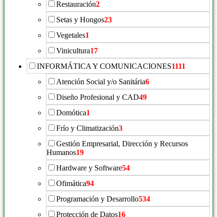
Restauración
2
Setas y Hongos
23
Vegetales
1
Vinicultura
17
INFORMÁTICA Y COMUNICACIONES
1111
Atención Social y/o Sanitária
6
Diseño Profesional y CAD
49
Domótica
1
Frío y Climatización
3
Gestión Empresarial, Dirección y Recursos
Humanos
19
Hardware y Software
54
Ofimática
94
Programación y Desarrollo
534
Protección de Datos
16