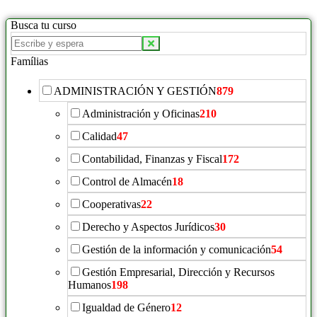
Busca tu curso
Famílias
ADMINISTRACIÓN Y GESTIÓN
879
Administración y Oficinas
210
Calidad
47
Contabilidad, Finanzas y Fiscal
172
Control de Almacén
18
Cooperativas
22
Derecho y Aspectos Jurídicos
30
Gestión de la información y comunicación
54
Gestión Empresarial, Dirección y Recursos
Humanos
198
Igualdad de Género
12