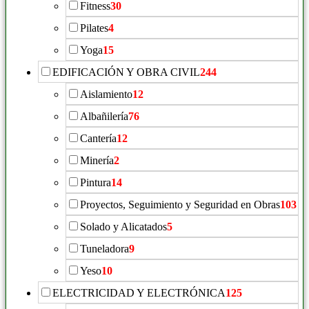
Fitness
30
Pilates
4
Yoga
15
EDIFICACIÓN Y OBRA CIVIL
244
Aislamiento
12
Albañilería
76
Cantería
12
Minería
2
Pintura
14
Proyectos, Seguimiento y Seguridad en Obras
103
Solado y Alicatados
5
Tuneladora
9
Yeso
10
ELECTRICIDAD Y ELECTRÓNICA
125