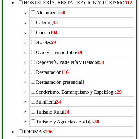
HOSTELERÍA, RESTAURACIÓN Y TURISMO
512
Alojamiento
50
Catering
35
Cocina
104
Hoteles
59
Ocio y Tiempo Libre
29
Repostería, Pastelería y Helados
58
Restauración
116
Restauración presencial
1
Senderismo, Barranquismo y Espelelogía
29
Sumillería
24
Turismo Rural
24
Turismo y Agencias de Viajes
80
IDIOMAS
206