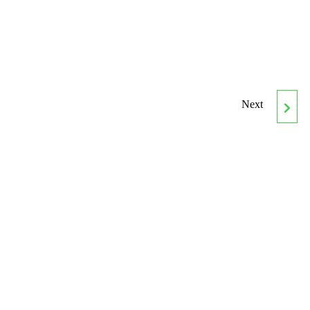
Next
ARGD40 TÉCNICO
AUXILIAR EN DISEÑO DE
INTERIORES