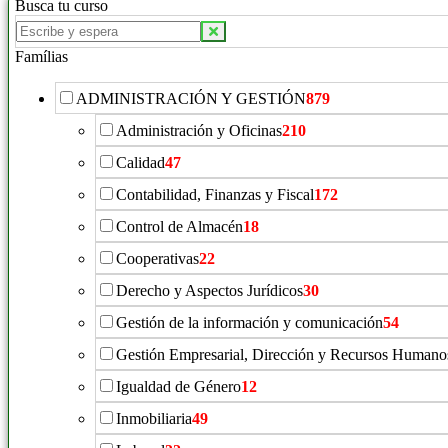
Busca tu curso
Famílias
ADMINISTRACIÓN Y GESTIÓN
879
Administración y Oficinas
210
Calidad
47
Contabilidad, Finanzas y Fiscal
172
Control de Almacén
18
Cooperativas
22
Derecho y Aspectos Jurídicos
30
Gestión de la información y comunicación
54
Gestión Empresarial, Dirección y Recursos Humano
Igualdad de Género
12
Inmobiliaria
49