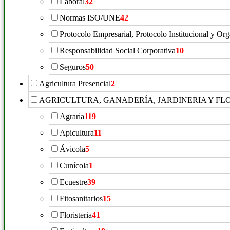
Laboral
32
Normas ISO/UNE
42
Protocolo Empresarial, Protocolo Institucional y Or
Responsabilidad Social Corporativa
10
Seguros
50
Agricultura Presencial
2
AGRICULTURA, GANADERÍA, JARDINERIA Y FL
Agraria
119
Apicultura
11
Ávicola
5
Cunícola
1
Ecuestre
39
Fitosanitarios
15
Floristeria
41