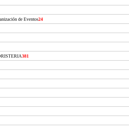
ganización de Eventos
24
ORISTERIA
381