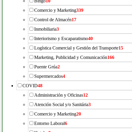
Bingo
10
Comercio y Marketing
339
Control de Almacén
17
Inmobiliaria
3
Interiorismo y Escaparatismo
40
Logística Comercial y Gestión del Transporte
15
Marketing, Publicidad y Comunicación
166
Puente Grúa
2
Supermercados
4
COVID
48
Administración y Oficinas
12
Atención Social y/o Sanitária
3
Comercio y Marketing
20
Entorno Laboral
6