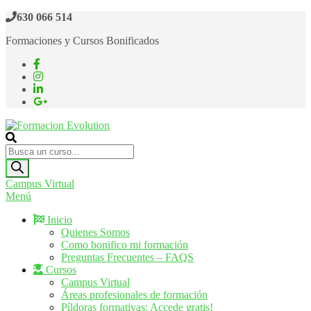
Saltar
630 066 514
al
Formaciones y Cursos Bonificados
contenido
Formacion Evolution
Cursos de formación continua
Búsqueda
de
productos
Campus Virtual
Menú
Inicio
Quienes Somos
Como bonifico mi formación
Preguntas Frecuentes – FAQS
Cursos
Campus Virtual
Áreas profesionales de formación
Píldoras formativas: Accede gratis!