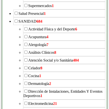
Supermercados
1
Salud Presencial
1
SANIDAD
684
Actividad Física y del Deporte
6
Acupuntura
4
Alergología
7
Análisis Clínicos
8
Atención Social y/o Sanitária
404
Celador
8
Cocina
1
Dermatología
2
Dirección de Instalaciones, Entidades Y Eventos
Deportivos
1
Electromedicina
21