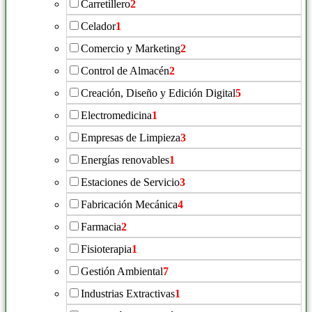
Carretillero
2
Celador
1
Comercio y Marketing
2
Control de Almacén
2
Creación, Diseño y Edición Digital
5
Electromedicina
1
Empresas de Limpieza
3
Energías renovables
1
Estaciones de Servicio
3
Fabricación Mecánica
4
Farmacia
2
Fisioterapia
1
Gestión Ambiental
7
Industrias Extractivas
1