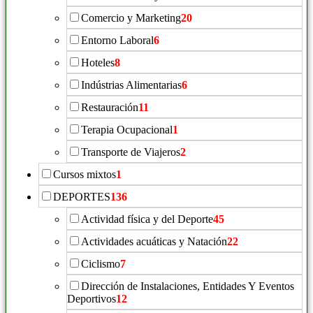
Comercio y Marketing
20
Entorno Laboral
6
Hoteles
8
Indústrias Alimentarias
6
Restauración
11
Terapia Ocupacional
1
Transporte de Viajeros
2
Cursos mixtos
1
DEPORTES
136
Actividad física y del Deporte
45
Actividades acuáticas y Natación
22
Ciclismo
7
Dirección de Instalaciones, Entidades Y Eventos
Deportivos
12