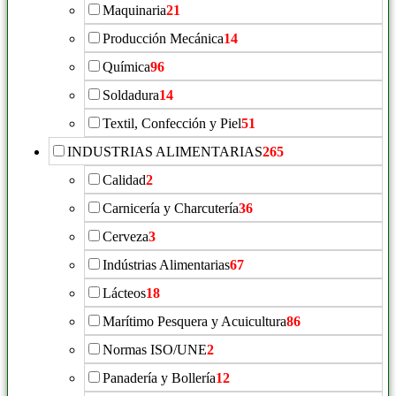
Maquinaria
21
Producción Mecánica
14
Química
96
Soldadura
14
Textil, Confección y Piel
51
INDUSTRIAS ALIMENTARIAS
265
Calidad
2
Carnicería y Charcutería
36
Cerveza
3
Indústrias Alimentarias
67
Lácteos
18
Marítimo Pesquera y Acuicultura
86
Normas ISO/UNE
2
Panadería y Bollería
12