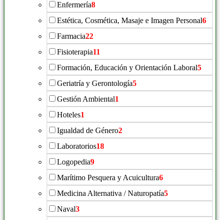
Enfermería
8
Estética, Cosmética, Masaje e Imagen Personal
6
Farmacia
22
Fisioterapia
11
Formación, Educación y Orientación Laboral
5
Geriatría y Gerontología
5
Gestión Ambiental
1
Hoteles
1
Igualdad de Género
2
Laboratorios
18
Logopedia
9
Marítimo Pesquera y Acuicultura
6
Medicina Alternativa / Naturopatía
5
Naval
3