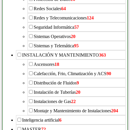
Redes Sociales
64
Redes y Telecomunicaciones
124
Seguridad Informática
57
Sistemas Operativos
20
Sistemas y Telemática
95
INSTALACIÓN Y MANTENIMIENTO
363
Ascensores
18
Calefacción, Frio, Climatización y ACS
90
Distribución de Fluidos
9
Instalación de Tuberías
20
Instalaciones de Gas
22
Montaje y Mantenimiento de Instalaciones
204
Inteligencia artificial
6
MASTER
72