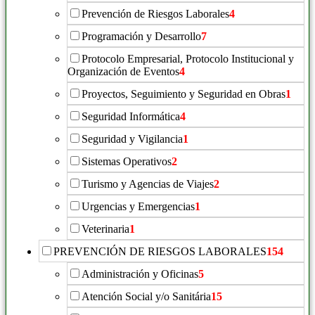
Prevención de Riesgos Laborales
4
Programación y Desarrollo
7
Protocolo Empresarial, Protocolo Institucional y
Organización de Eventos
4
Proyectos, Seguimiento y Seguridad en Obras
1
Seguridad Informática
4
Seguridad y Vigilancia
1
Sistemas Operativos
2
Turismo y Agencias de Viajes
2
Urgencias y Emergencias
1
Veterinaria
1
PREVENCIÓN DE RIESGOS LABORALES
154
Administración y Oficinas
5
Atención Social y/o Sanitária
15