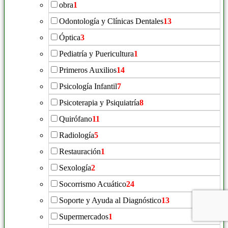
obra
1
Odontología y Clínicas Dentales
13
Óptica
3
Pediatría y Puericultura
1
Primeros Auxilios
14
Psicología Infantil
7
Psicoterapia y Psiquiatría
8
Quirófano
11
Radiología
5
Restauración
1
Sexología
2
Socorrismo Acuático
24
Soporte y Ayuda al Diagnóstico
13
Supermercados
1