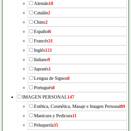
Alemán
18
Catalán
2
Chino
2
Español
6
Francés
31
Inglés
121
Italiano
9
Japonés
1
Lengua de Signos
8
Portugués
8
IMAGEN PERSONAL
147
Estética, Cosmética, Masaje e Imagen Personal
89
Manicura y Pedicura
11
Peluquería
35