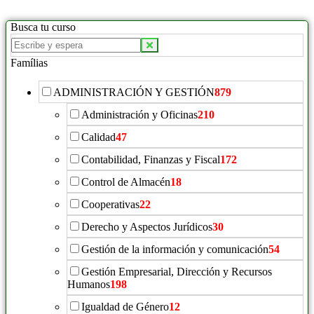
Busca tu curso
Buscar
productos:
Famílias
ADMINISTRACIÓN Y GESTIÓN
879
Administración y Oficinas
210
Calidad
47
Contabilidad, Finanzas y Fiscal
172
Control de Almacén
18
Cooperativas
22
Derecho y Aspectos Jurídicos
30
Gestión de la información y comunicación
54
Gestión Empresarial, Dirección y Recursos
Humanos
198
Igualdad de Género
12