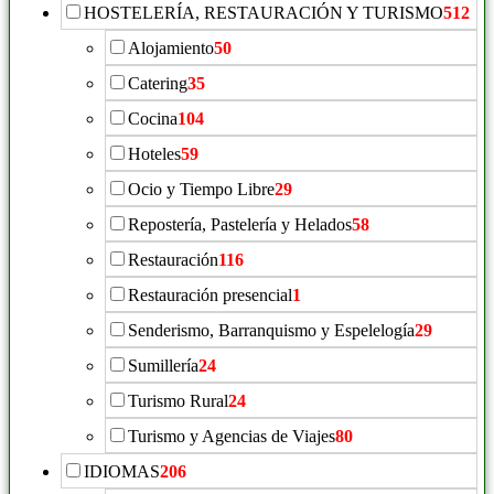
HOSTELERÍA, RESTAURACIÓN Y TURISMO
512
Alojamiento
50
Catering
35
Cocina
104
Hoteles
59
Ocio y Tiempo Libre
29
Repostería, Pastelería y Helados
58
Restauración
116
Restauración presencial
1
Senderismo, Barranquismo y Espelelogía
29
Sumillería
24
Turismo Rural
24
Turismo y Agencias de Viajes
80
IDIOMAS
206