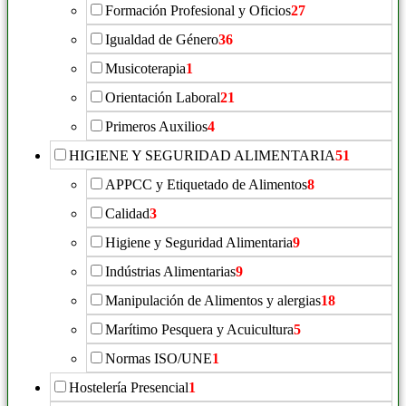
Formación Profesional y Oficios
27
Igualdad de Género
36
Musicoterapia
1
Orientación Laboral
21
Primeros Auxilios
4
HIGIENE Y SEGURIDAD ALIMENTARIA
51
APPCC y Etiquetado de Alimentos
8
Calidad
3
Higiene y Seguridad Alimentaria
9
Indústrias Alimentarias
9
Manipulación de Alimentos y alergias
18
Marítimo Pesquera y Acuicultura
5
Normas ISO/UNE
1
Hostelería Presencial
1