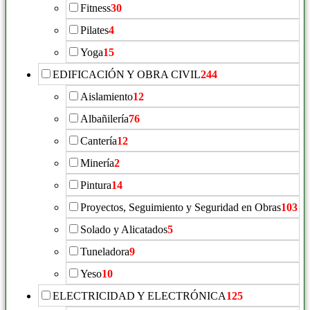
Fitness
30
Pilates
4
Yoga
15
EDIFICACIÓN Y OBRA CIVIL
244
Aislamiento
12
Albañilería
76
Cantería
12
Minería
2
Pintura
14
Proyectos, Seguimiento y Seguridad en Obras
103
Solado y Alicatados
5
Tuneladora
9
Yeso
10
ELECTRICIDAD Y ELECTRÓNICA
125