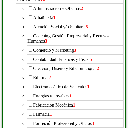
Administración y Oficinas
2
Albañilería
1
Atención Social y/o Sanitária
5
Coaching Gestión Empresarial y Recursos
Humanos
3
Comercio y Marketing
3
Contabilidad, Finanzas y Fiscal
5
Creación, Diseño y Edición Digital
2
Editorial
2
Electromecánica de Vehículos
1
Energías renovables
1
Fabricación Mecánica
1
Farmacia
1
Formación Profesional y Oficios
3