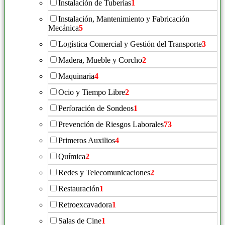
Instalación de Tuberías
1
Instalación, Mantenimiento y Fabricación
Mecánica
5
Logística Comercial y Gestión del Transporte
3
Madera, Mueble y Corcho
2
Maquinaria
4
Ocio y Tiempo Libre
2
Perforación de Sondeos
1
Prevención de Riesgos Laborales
73
Primeros Auxilios
4
Química
2
Redes y Telecomunicaciones
2
Restauración
1
Retroexcavadora
1
Salas de Cine
1