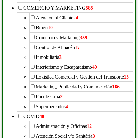
COMERCIO Y MARKETING
585
Atención al Cliente
24
Bingo
10
Comercio y Marketing
339
Control de Almacén
17
Inmobiliaria
3
Interiorismo y Escaparatismo
40
Logística Comercial y Gestión del Transporte
15
Marketing, Publicidad y Comunicación
166
Puente Grúa
2
Supermercados
4
COVID
48
Administración y Oficinas
12
Atención Social y/o Sanitária
3