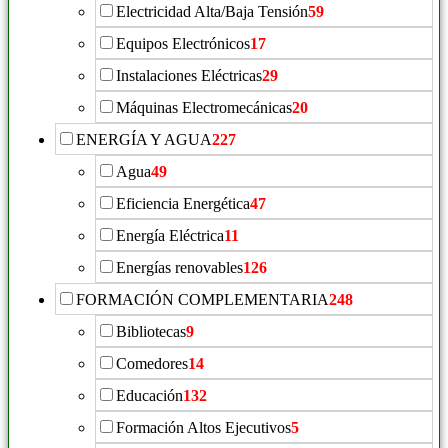
Electricidad Alta/Baja Tensión
59
Equipos Electrónicos
17
Instalaciones Eléctricas
29
Máquinas Electromecánicas
20
ENERGÍA Y AGUA
227
Agua
49
Eficiencia Energética
47
Energía Eléctrica
11
Energías renovables
126
FORMACIÓN COMPLEMENTARIA
248
Bibliotecas
9
Comedores
14
Educación
132
Formación Altos Ejecutivos
5