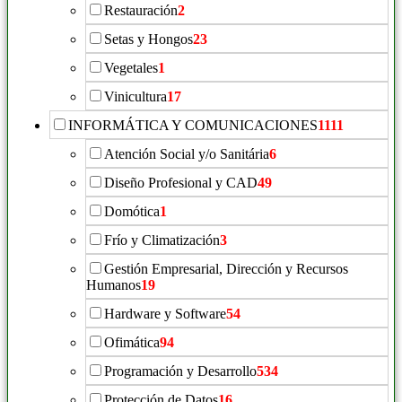
Restauración
2
Setas y Hongos
23
Vegetales
1
Vinicultura
17
INFORMÁTICA Y COMUNICACIONES
1111
Atención Social y/o Sanitária
6
Diseño Profesional y CAD
49
Domótica
1
Frío y Climatización
3
Gestión Empresarial, Dirección y Recursos
Humanos
19
Hardware y Software
54
Ofimática
94
Programación y Desarrollo
534
Protección de Datos
16