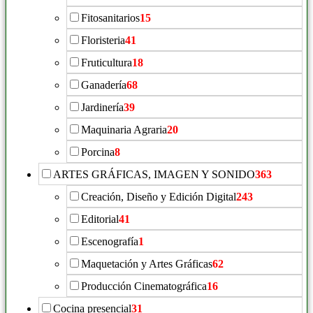
Fitosanitarios
15
Floristeria
41
Fruticultura
18
Ganadería
68
Jardinería
39
Maquinaria Agraria
20
Porcina
8
ARTES GRÁFICAS, IMAGEN Y SONIDO
363
Creación, Diseño y Edición Digital
243
Editorial
41
Escenografía
1
Maquetación y Artes Gráficas
62
Producción Cinematográfica
16
Cocina presencial
31