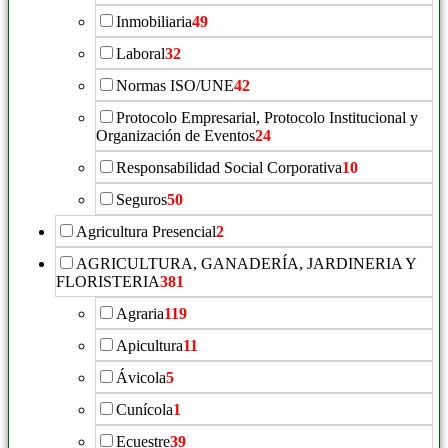
Inmobiliaria
49
Laboral
32
Normas ISO/UNE
42
Protocolo Empresarial, Protocolo Institucional y
Organización de Eventos
24
Responsabilidad Social Corporativa
10
Seguros
50
Agricultura Presencial
2
AGRICULTURA, GANADERÍA, JARDINERIA Y
FLORISTERIA
381
Agraria
119
Apicultura
11
Ávicola
5
Cunícola
1
Ecuestre
39