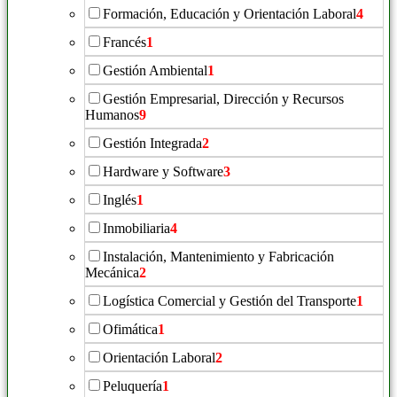
Formación, Educación y Orientación Laboral
4
Francés
1
Gestión Ambiental
1
Gestión Empresarial, Dirección y Recursos
Humanos
9
Gestión Integrada
2
Hardware y Software
3
Inglés
1
Inmobiliaria
4
Instalación, Mantenimiento y Fabricación
Mecánica
2
Logística Comercial y Gestión del Transporte
1
Ofimática
1
Orientación Laboral
2
Peluquería
1