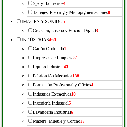
Spa y Balnearios
4
Tatuajes, Piercing y Micropigmentaciones
8
IMAGEN Y SONIDO
5
Creación, Diseño y Edición Digital
3
INDÚSTRIAS
466
Cartón Ondulado
1
Empresas de Limpieza
31
Equipo Industrial
43
Fabricación Mecánica
138
Formación Profesional y Oficios
4
Industrias Extractivas
10
Ingeniería Industrial
5
Lavanderia Industrial
6
Madera, Mueble y Corcho
37