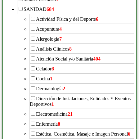
SANIDAD
684
Actividad Física y del Deporte
6
Acupuntura
4
Alergología
7
Análisis Clínicos
8
Atención Social y/o Sanitária
404
Celador
8
Cocina
1
Dermatología
2
Dirección de Instalaciones, Entidades Y Eventos
Deportivos
1
Electromedicina
21
Enfermería
8
Estética, Cosmética, Masaje e Imagen Personal
6