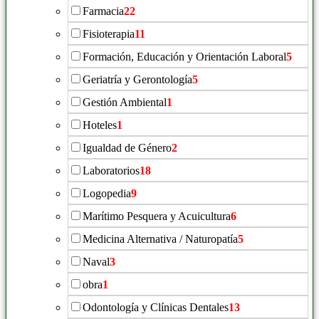
Farmacia
22
Fisioterapia
11
Formación, Educación y Orientación Laboral
5
Geriatría y Gerontología
5
Gestión Ambiental
1
Hoteles
1
Igualdad de Género
2
Laboratorios
18
Logopedia
9
Marítimo Pesquera y Acuicultura
6
Medicina Alternativa / Naturopatía
5
Naval
3
obra
1
Odontología y Clínicas Dentales
13