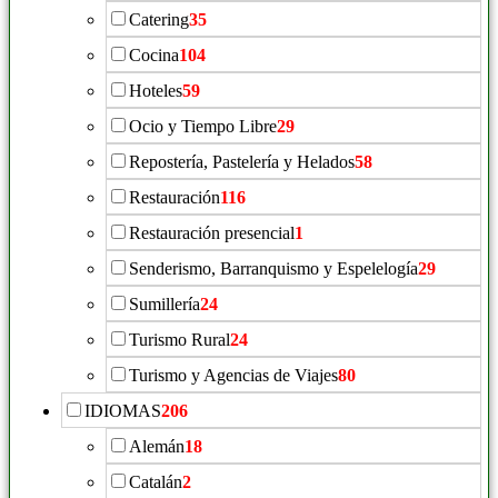
Catering
35
Cocina
104
Hoteles
59
Ocio y Tiempo Libre
29
Repostería, Pastelería y Helados
58
Restauración
116
Restauración presencial
1
Senderismo, Barranquismo y Espelelogía
29
Sumillería
24
Turismo Rural
24
Turismo y Agencias de Viajes
80
IDIOMAS
206
Alemán
18
Catalán
2