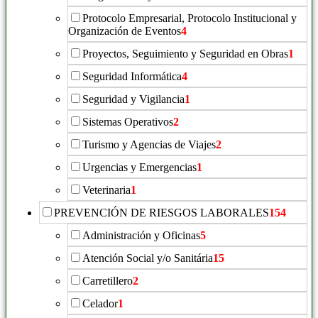
Protocolo Empresarial, Protocolo Institucional y
Organización de Eventos
4
Proyectos, Seguimiento y Seguridad en Obras
1
Seguridad Informática
4
Seguridad y Vigilancia
1
Sistemas Operativos
2
Turismo y Agencias de Viajes
2
Urgencias y Emergencias
1
Veterinaria
1
PREVENCIÓN DE RIESGOS LABORALES
154
Administración y Oficinas
5
Atención Social y/o Sanitária
15
Carretillero
2
Celador
1