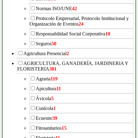
Normas ISO/UNE
42
Protocolo Empresarial, Protocolo Institucional y
Organización de Eventos
24
Responsabilidad Social Corporativa
10
Seguros
50
Agricultura Presencial
2
AGRICULTURA, GANADERÍA, JARDINERIA Y
FLORISTERIA
381
Agraria
119
Apicultura
11
Ávicola
5
Cunícola
1
Ecuestre
39
Fitosanitarios
15
Floristeria
41