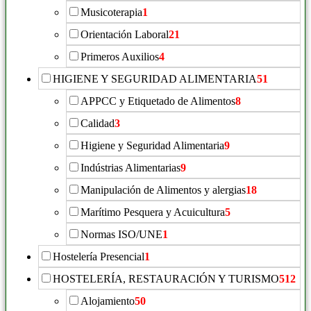
Musicoterapia
1
Orientación Laboral
21
Primeros Auxilios
4
HIGIENE Y SEGURIDAD ALIMENTARIA
51
APPCC y Etiquetado de Alimentos
8
Calidad
3
Higiene y Seguridad Alimentaria
9
Indústrias Alimentarias
9
Manipulación de Alimentos y alergias
18
Marítimo Pesquera y Acuicultura
5
Normas ISO/UNE
1
Hostelería Presencial
1
HOSTELERÍA, RESTAURACIÓN Y TURISMO
512
Alojamiento
50