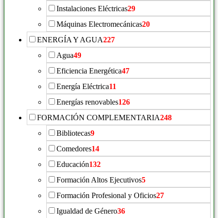
Instalaciones Eléctricas
29
Máquinas Electromecánicas
20
ENERGÍA Y AGUA
227
Agua
49
Eficiencia Energética
47
Energía Eléctrica
11
Energías renovables
126
FORMACIÓN COMPLEMENTARIA
248
Bibliotecas
9
Comedores
14
Educación
132
Formación Altos Ejecutivos
5
Formación Profesional y Oficios
27
Igualdad de Género
36