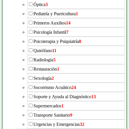
Óptica
3
Pediatría y Puericultura
1
Primeros Auxilios
14
Psicología Infantil
7
Psicoterapia y Psiquiatría
8
Quirófano
11
Radiología
5
Restauración
1
Sexología
2
Socorrismo Acuático
24
Soporte y Ayuda al Diagnóstico
13
Supermercados
1
Transporte Sanitario
9
Urgencias y Emergencias
32