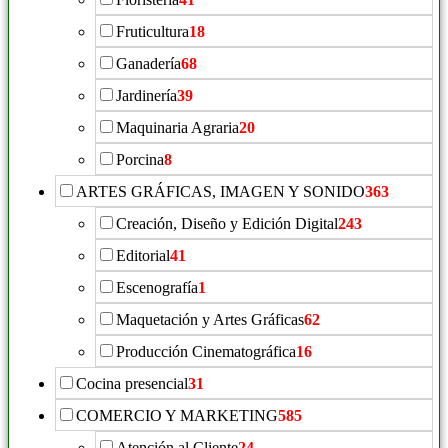
Fruticultura
18
Ganadería
68
Jardinería
39
Maquinaria Agraria
20
Porcina
8
ARTES GRÁFICAS, IMAGEN Y SONIDO
363
Creación, Diseño y Edición Digital
243
Editorial
41
Escenografía
1
Maquetación y Artes Gráficas
62
Producción Cinematográfica
16
Cocina presencial
31
COMERCIO Y MARKETING
585
Atención al Cliente
24