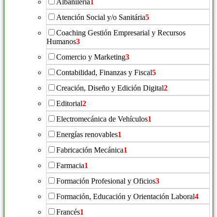
Albañilería
1
Atención Social y/o Sanitária
5
Coaching Gestión Empresarial y Recursos
Humanos
3
Comercio y Marketing
3
Contabilidad, Finanzas y Fiscal
5
Creación, Diseño y Edición Digital
2
Editorial
2
Electromecánica de Vehículos
1
Energías renovables
1
Fabricación Mecánica
1
Farmacia
1
Formación Profesional y Oficios
3
Formación, Educación y Orientación Laboral
4
Francés
1