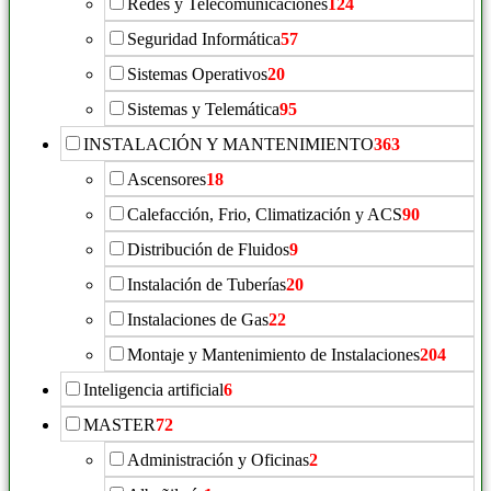
Redes y Telecomunicaciones
124
Seguridad Informática
57
Sistemas Operativos
20
Sistemas y Telemática
95
INSTALACIÓN Y MANTENIMIENTO
363
Ascensores
18
Calefacción, Frio, Climatización y ACS
90
Distribución de Fluidos
9
Instalación de Tuberías
20
Instalaciones de Gas
22
Montaje y Mantenimiento de Instalaciones
204
Inteligencia artificial
6
MASTER
72
Administración y Oficinas
2