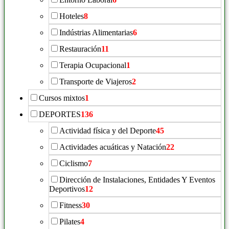
Hoteles
8
Indústrias Alimentarias
6
Restauración
11
Terapia Ocupacional
1
Transporte de Viajeros
2
Cursos mixtos
1
DEPORTES
136
Actividad física y del Deporte
45
Actividades acuáticas y Natación
22
Ciclismo
7
Dirección de Instalaciones, Entidades Y Eventos
Deportivos
12
Fitness
30
Pilates
4