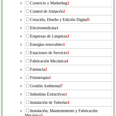
Comercio y Marketing
2
Control de Almacén
2
Creación, Diseño y Edición Digital
5
Electromedicina
1
Empresas de Limpieza
3
Energías renovables
1
Estaciones de Servicio
3
Fabricación Mecánica
4
Farmacia
2
Fisioterapia
1
Gestión Ambiental
7
Industrias Extractivas
1
Instalación de Tuberías
1
Instalación, Mantenimiento y Fabricación
Mecánica
5