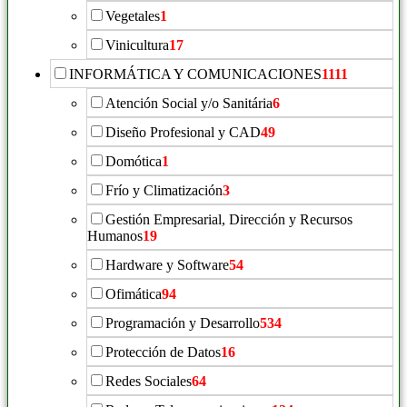
Vegetales
1
Vinicultura
17
INFORMÁTICA Y COMUNICACIONES
1111
Atención Social y/o Sanitária
6
Diseño Profesional y CAD
49
Domótica
1
Frío y Climatización
3
Gestión Empresarial, Dirección y Recursos
Humanos
19
Hardware y Software
54
Ofimática
94
Programación y Desarrollo
534
Protección de Datos
16
Redes Sociales
64