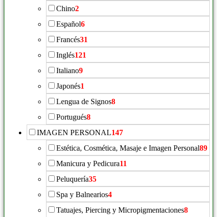
Chino
2
Español
6
Francés
31
Inglés
121
Italiano
9
Japonés
1
Lengua de Signos
8
Portugués
8
IMAGEN PERSONAL
147
Estética, Cosmética, Masaje e Imagen Personal
89
Manicura y Pedicura
11
Peluquería
35
Spa y Balnearios
4
Tatuajes, Piercing y Micropigmentaciones
8