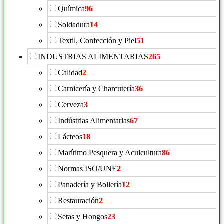
Química
96
Soldadura
14
Textil, Confección y Piel
51
INDUSTRIAS ALIMENTARIAS
265
Calidad
2
Carnicería y Charcutería
36
Cerveza
3
Indústrias Alimentarias
67
Lácteos
18
Marítimo Pesquera y Acuicultura
86
Normas ISO/UNE
2
Panadería y Bollería
12
Restauración
2
Setas y Hongos
23