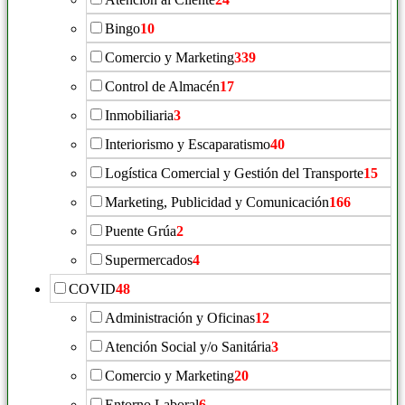
Bingo
10
Comercio y Marketing
339
Control de Almacén
17
Inmobiliaria
3
Interiorismo y Escaparatismo
40
Logística Comercial y Gestión del Transporte
15
Marketing, Publicidad y Comunicación
166
Puente Grúa
2
Supermercados
4
COVID
48
Administración y Oficinas
12
Atención Social y/o Sanitária
3
Comercio y Marketing
20
Entorno Laboral
6