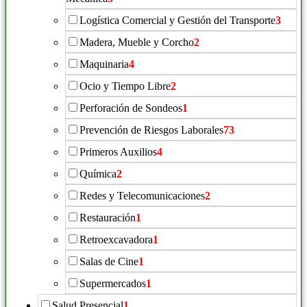
Logística Comercial y Gestión del Transporte
3
Madera, Mueble y Corcho
2
Maquinaria
4
Ocio y Tiempo Libre
2
Perforación de Sondeos
1
Prevención de Riesgos Laborales
73
Primeros Auxilios
4
Química
2
Redes y Telecomunicaciones
2
Restauración
1
Retroexcavadora
1
Salas de Cine
1
Supermercados
1
Salud Presencial
1