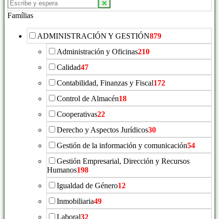
Buscar
productos:
Famílias
ADMINISTRACIÓN Y GESTIÓN
879
Administración y Oficinas
210
Calidad
47
Contabilidad, Finanzas y Fiscal
172
Control de Almacén
18
Cooperativas
22
Derecho y Aspectos Jurídicos
30
Gestión de la información y comunicación
54
Gestión Empresarial, Dirección y Recursos
Humanos
198
Igualdad de Género
12
Inmobiliaria
49
Laboral
32