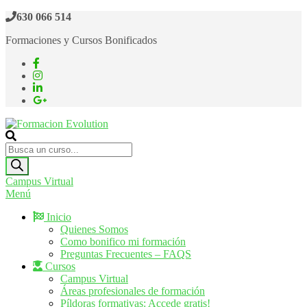
Saltar
630 066 514
al
Formaciones y Cursos Bonificados
contenido
Formacion Evolution
Cursos de formación continua
Búsqueda
de
productos
Campus Virtual
Menú
Inicio
Quienes Somos
Como bonifico mi formación
Preguntas Frecuentes – FAQS
Cursos
Campus Virtual
Áreas profesionales de formación
Píldoras formativas: Accede gratis!