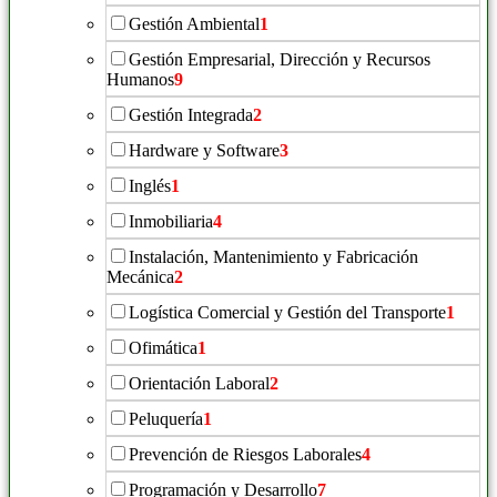
Gestión Ambiental
1
Gestión Empresarial, Dirección y Recursos
Humanos
9
Gestión Integrada
2
Hardware y Software
3
Inglés
1
Inmobiliaria
4
Instalación, Mantenimiento y Fabricación
Mecánica
2
Logística Comercial y Gestión del Transporte
1
Ofimática
1
Orientación Laboral
2
Peluquería
1
Prevención de Riesgos Laborales
4
Programación y Desarrollo
7