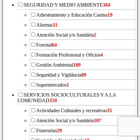
SEGURIDAD Y MEDIO AMBIENTE
384
Adiestramiento y Educación Canina
19
Alarmas
11
Atención Social y/o Sanitária
2
Forestal
64
Formación Profesional y Oficios
4
Gestión Ambiental
189
Seguridad y Vigiláncia
89
Supermercados
1
SERVICIOS SOCIOCULTURALES Y A LA
COMUNIDAD
359
Actividades Culturales y recreativas
35
Atención Social y/o Sanitária
107
Funerarias
29