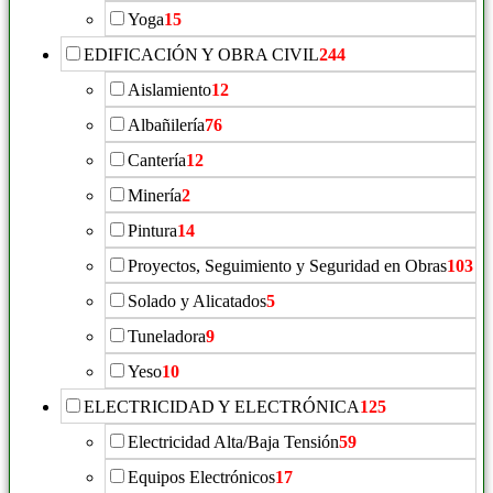
Yoga
15
EDIFICACIÓN Y OBRA CIVIL
244
Aislamiento
12
Albañilería
76
Cantería
12
Minería
2
Pintura
14
Proyectos, Seguimiento y Seguridad en Obras
103
Solado y Alicatados
5
Tuneladora
9
Yeso
10
ELECTRICIDAD Y ELECTRÓNICA
125
Electricidad Alta/Baja Tensión
59
Equipos Electrónicos
17