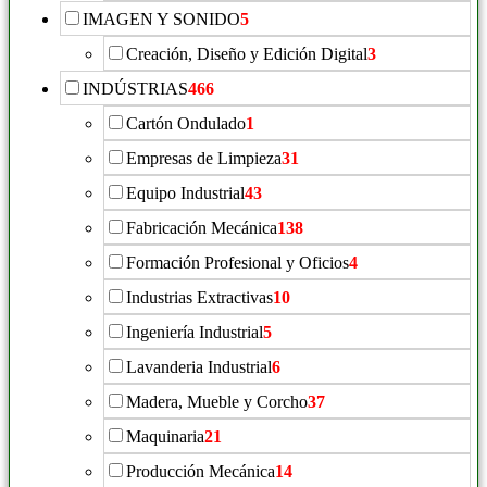
IMAGEN Y SONIDO
5
Creación, Diseño y Edición Digital
3
INDÚSTRIAS
466
Cartón Ondulado
1
Empresas de Limpieza
31
Equipo Industrial
43
Fabricación Mecánica
138
Formación Profesional y Oficios
4
Industrias Extractivas
10
Ingeniería Industrial
5
Lavanderia Industrial
6
Madera, Mueble y Corcho
37
Maquinaria
21
Producción Mecánica
14