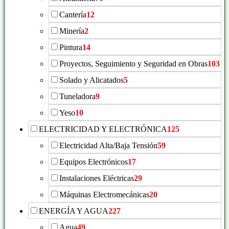
Cantería
12
Minería
2
Pintura
14
Proyectos, Seguimiento y Seguridad en Obras
103
Solado y Alicatados
5
Tuneladora
9
Yeso
10
ELECTRICIDAD Y ELECTRÓNICA
125
Electricidad Alta/Baja Tensión
59
Equipos Electrónicos
17
Instalaciones Eléctricas
29
Máquinas Electromecánicas
20
ENERGÍA Y AGUA
227
Agua
49