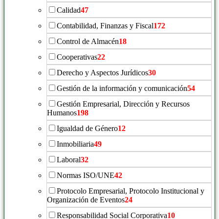
Calidad
47
Contabilidad, Finanzas y Fiscal
172
Control de Almacén
18
Cooperativas
22
Derecho y Aspectos Jurídicos
30
Gestión de la información y comunicación
54
Gestión Empresarial, Dirección y Recursos
Humanos
198
Igualdad de Género
12
Inmobiliaria
49
Laboral
32
Normas ISO/UNE
42
Protocolo Empresarial, Protocolo Institucional y
Organización de Eventos
24
Responsabilidad Social Corporativa
10