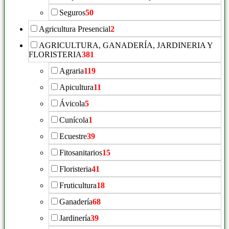
Seguros
50
Agricultura Presencial
2
AGRICULTURA, GANADERÍA, JARDINERIA Y
FLORISTERIA
381
Agraria
119
Apicultura
11
Ávicola
5
Cunícola
1
Ecuestre
39
Fitosanitarios
15
Floristeria
41
Fruticultura
18
Ganadería
68
Jardinería
39