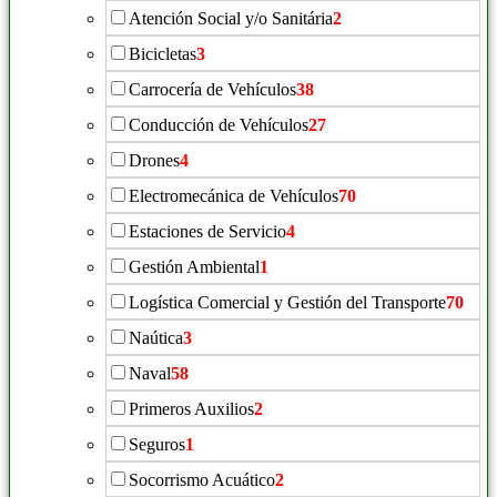
Atención Social y/o Sanitária
2
Bicicletas
3
Carrocería de Vehículos
38
Conducción de Vehículos
27
Drones
4
Electromecánica de Vehículos
70
Estaciones de Servicio
4
Gestión Ambiental
1
Logística Comercial y Gestión del Transporte
70
Naútica
3
Naval
58
Primeros Auxilios
2
Seguros
1
Socorrismo Acuático
2