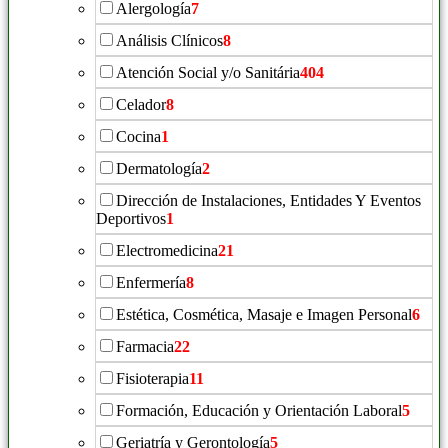
Alergología
7
Análisis Clínicos
8
Atención Social y/o Sanitária
404
Celador
8
Cocina
1
Dermatología
2
Dirección de Instalaciones, Entidades Y Eventos
Deportivos
1
Electromedicina
21
Enfermería
8
Estética, Cosmética, Masaje e Imagen Personal
6
Farmacia
22
Fisioterapia
11
Formación, Educación y Orientación Laboral
5
Geriatría y Gerontología
5