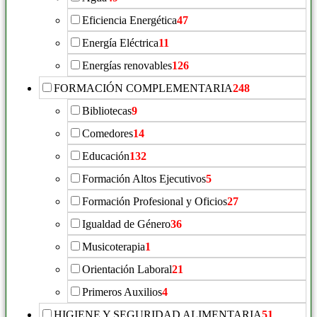
Eficiencia Energética
47
Energía Eléctrica
11
Energías renovables
126
FORMACIÓN COMPLEMENTARIA
248
Bibliotecas
9
Comedores
14
Educación
132
Formación Altos Ejecutivos
5
Formación Profesional y Oficios
27
Igualdad de Género
36
Musicoterapia
1
Orientación Laboral
21
Primeros Auxilios
4
HIGIENE Y SEGURIDAD ALIMENTARIA
51