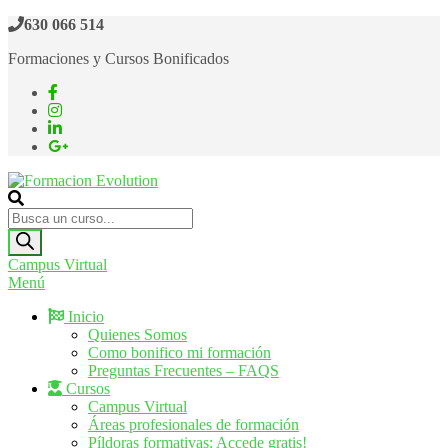
Saltar
630 066 514
al
Formaciones y Cursos Bonificados
contenido
Formacion Evolution
Cursos de formación continua
Búsqueda
de
productos
Campus Virtual
Menú
Inicio
Quienes Somos
Como bonifico mi formación
Preguntas Frecuentes – FAQS
Cursos
Campus Virtual
Áreas profesionales de formación
Píldoras formativas: Accede gratis!