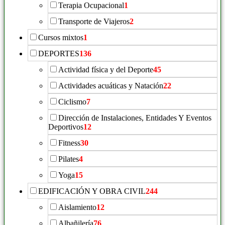
Terapia Ocupacional
1
Transporte de Viajeros
2
Cursos mixtos
1
DEPORTES
136
Actividad física y del Deporte
45
Actividades acuáticas y Natación
22
Ciclismo
7
Dirección de Instalaciones, Entidades Y Eventos
Deportivos
12
Fitness
30
Pilates
4
Yoga
15
EDIFICACIÓN Y OBRA CIVIL
244
Aislamiento
12
Albañilería
76