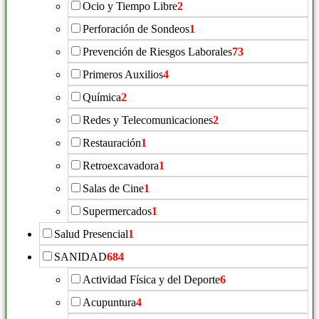
Ocio y Tiempo Libre
2
Perforación de Sondeos
1
Prevención de Riesgos Laborales
73
Primeros Auxilios
4
Química
2
Redes y Telecomunicaciones
2
Restauración
1
Retroexcavadora
1
Salas de Cine
1
Supermercados
1
Salud Presencial
1
SANIDAD
684
Actividad Física y del Deporte
6
Acupuntura
4