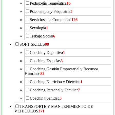
Pedagogía Terapéutica
16
Psicoterapia y Psiquiatría
5
Servicios a la Comunidad
126
Sexología
1
Trabajo Social
6
SOFT SKILLS
99
Coaching Deportivo
1
Coaching Escuelas
3
Coaching Gestión Empresarial y Recursos
Humanos
82
Coaching Nutrición y Dietética
1
Coaching Personal y Familiar
7
Coaching Sanidad
5
TRANSPORTE Y MANTENIMIENTO DE
VEHÍCULOS
371