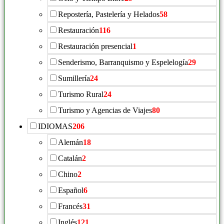
Repostería, Pastelería y Helados
58
Restauración
116
Restauración presencial
1
Senderismo, Barranquismo y Espelelogía
29
Sumillería
24
Turismo Rural
24
Turismo y Agencias de Viajes
80
IDIOMAS
206
Alemán
18
Catalán
2
Chino
2
Español
6
Francés
31
Inglés
121