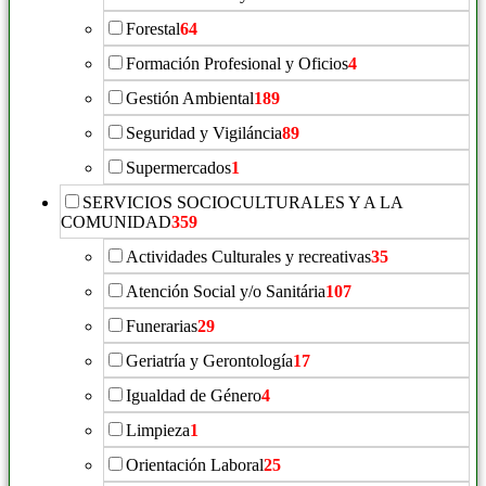
Forestal
64
Formación Profesional y Oficios
4
Gestión Ambiental
189
Seguridad y Vigiláncia
89
Supermercados
1
SERVICIOS SOCIOCULTURALES Y A LA
COMUNIDAD
359
Actividades Culturales y recreativas
35
Atención Social y/o Sanitária
107
Funerarias
29
Geriatría y Gerontología
17
Igualdad de Género
4
Limpieza
1
Orientación Laboral
25