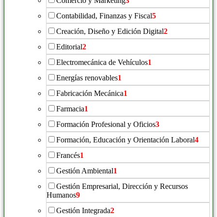
Comercio y Marketing
3
Contabilidad, Finanzas y Fiscal
5
Creación, Diseño y Edición Digital
2
Editorial
2
Electromecánica de Vehículos
1
Energías renovables
1
Fabricación Mecánica
1
Farmacia
1
Formación Profesional y Oficios
3
Formación, Educación y Orientación Laboral
4
Francés
1
Gestión Ambiental
1
Gestión Empresarial, Dirección y Recursos
Humanos
9
Gestión Integrada
2