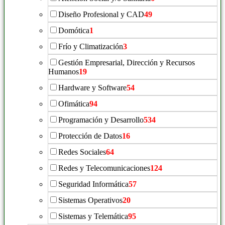
Diseño Profesional y CAD
49
Domótica
1
Frío y Climatización
3
Gestión Empresarial, Dirección y Recursos
Humanos
19
Hardware y Software
54
Ofimática
94
Programación y Desarrollo
534
Protección de Datos
16
Redes Sociales
64
Redes y Telecomunicaciones
124
Seguridad Informática
57
Sistemas Operativos
20
Sistemas y Telemática
95