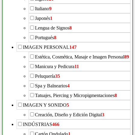
Italiano
9
Japonés
1
Lengua de Signos
8
Portugués
8
IMAGEN PERSONAL
147
Estética, Cosmética, Masaje e Imagen Personal
89
Manicura y Pedicura
11
Peluquería
35
Spa y Balnearios
4
Tatuajes, Piercing y Micropigmentaciones
8
IMAGEN Y SONIDO
5
Creación, Diseño y Edición Digital
3
INDÚSTRIAS
466
Cartón Ondulado
1