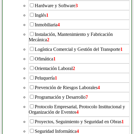
Hardware y Software
3
Inglés
1
Inmobiliaria
4
Instalación, Mantenimiento y Fabricación
Mecánica
2
Logística Comercial y Gestión del Transporte
1
Ofimática
1
Orientación Laboral
2
Peluquería
1
Prevención de Riesgos Laborales
4
Programación y Desarrollo
7
Protocolo Empresarial, Protocolo Institucional y
Organización de Eventos
4
Proyectos, Seguimiento y Seguridad en Obras
1
Seguridad Informática
4