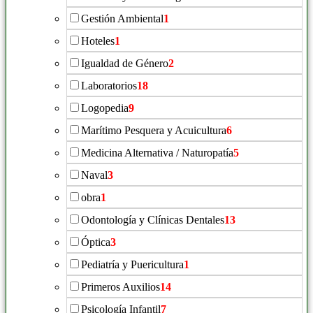
Gestión Ambiental
1
Hoteles
1
Igualdad de Género
2
Laboratorios
18
Logopedia
9
Marítimo Pesquera y Acuicultura
6
Medicina Alternativa / Naturopatía
5
Naval
3
obra
1
Odontología y Clínicas Dentales
13
Óptica
3
Pediatría y Puericultura
1
Primeros Auxilios
14
Psicología Infantil
7