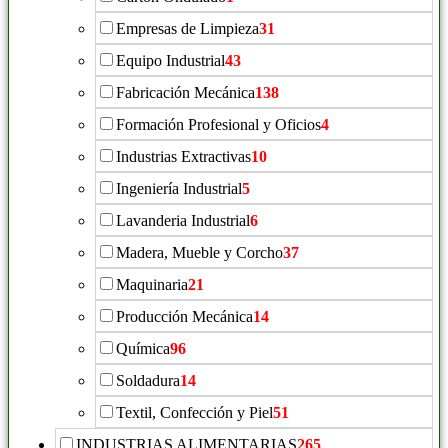
Empresas de Limpieza
31
Equipo Industrial
43
Fabricación Mecánica
138
Formación Profesional y Oficios
4
Industrias Extractivas
10
Ingeniería Industrial
5
Lavanderia Industrial
6
Madera, Mueble y Corcho
37
Maquinaria
21
Producción Mecánica
14
Química
96
Soldadura
14
Textil, Confección y Piel
51
INDUSTRIAS ALIMENTARIAS
265