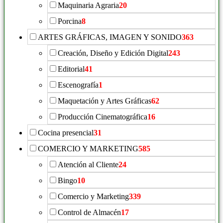
Maquinaria Agraria
20
Porcina
8
ARTES GRÁFICAS, IMAGEN Y SONIDO
363
Creación, Diseño y Edición Digital
243
Editorial
41
Escenografía
1
Maquetación y Artes Gráficas
62
Producción Cinematográfica
16
Cocina presencial
31
COMERCIO Y MARKETING
585
Atención al Cliente
24
Bingo
10
Comercio y Marketing
339
Control de Almacén
17