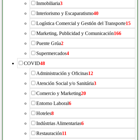
Inmobiliaria
3
Interiorismo y Escaparatismo
40
Logística Comercial y Gestión del Transporte
15
Marketing, Publicidad y Comunicación
166
Puente Grúa
2
Supermercados
4
COVID
48
Administración y Oficinas
12
Atención Social y/o Sanitária
3
Comercio y Marketing
20
Entorno Laboral
6
Hoteles
8
Indústrias Alimentarias
6
Restauración
11