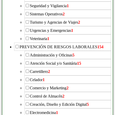
Seguridad y Vigilancia
1
Sistemas Operativos
2
Turismo y Agencias de Viajes
2
Urgencias y Emergencias
1
Veterinaria
1
PREVENCIÓN DE RIESGOS LABORALES
154
Administración y Oficinas
5
Atención Social y/o Sanitária
15
Carretillero
2
Celador
1
Comercio y Marketing
2
Control de Almacén
2
Creación, Diseño y Edición Digital
5
Electromedicina
1