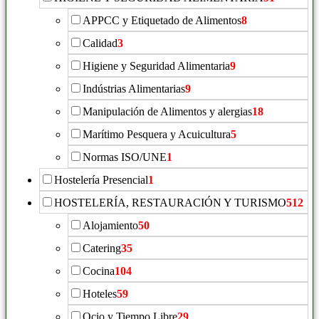
APPCC y Etiquetado de Alimentos
8
Calidad
3
Higiene y Seguridad Alimentaria
9
Indústrias Alimentarias
9
Manipulación de Alimentos y alergias
18
Marítimo Pesquera y Acuicultura
5
Normas ISO/UNE
1
Hostelería Presencial
1
HOSTELERÍA, RESTAURACIÓN Y TURISMO
512
Alojamiento
50
Catering
35
Cocina
104
Hoteles
59
Ocio y Tiempo Libre
29