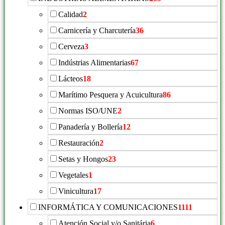
Calidad
2
Carnicería y Charcutería
36
Cerveza
3
Indústrias Alimentarias
67
Lácteos
18
Marítimo Pesquera y Acuicultura
86
Normas ISO/UNE
2
Panadería y Bollería
12
Restauración
2
Setas y Hongos
23
Vegetales
1
Vinicultura
17
INFORMÁTICA Y COMUNICACIONES
1111
Atención Social y/o Sanitária
6