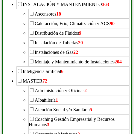
INSTALACIÓN Y MANTENIMIENTO
363
Ascensores
18
Calefacción, Frio, Climatización y ACS
90
Distribución de Fluidos
9
Instalación de Tuberías
20
Instalaciones de Gas
22
Montaje y Mantenimiento de Instalaciones
204
Inteligencia artificial
6
MASTER
72
Administración y Oficinas
2
Albañilería
1
Atención Social y/o Sanitária
5
Coaching Gestión Empresarial y Recursos
Humanos
3