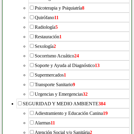
Psicoterapia y Psiquiatría
8
Quirófano
11
Radiología
5
Restauración
1
Sexología
2
Socorrismo Acuático
24
Soporte y Ayuda al Diagnóstico
13
Supermercados
1
Transporte Sanitario
9
Urgencias y Emergencias
32
SEGURIDAD Y MEDIO AMBIENTE
384
Adiestramiento y Educación Canina
19
Alarmas
11
Atención Social y/o Sanitária
2