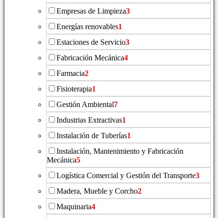
Empresas de Limpieza
3
Energías renovables
1
Estaciones de Servicio
3
Fabricación Mecánica
4
Farmacia
2
Fisioterapia
1
Gestión Ambiental
7
Industrias Extractivas
1
Instalación de Tuberías
1
Instalación, Mantenimiento y Fabricación
Mecánica
5
Logística Comercial y Gestión del Transporte
3
Madera, Mueble y Corcho
2
Maquinaria
4