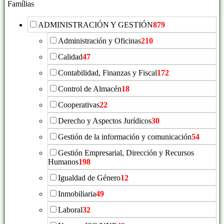
Famílias
ADMINISTRACIÓN Y GESTIÓN
879
Administración y Oficinas
210
Calidad
47
Contabilidad, Finanzas y Fiscal
172
Control de Almacén
18
Cooperativas
22
Derecho y Aspectos Jurídicos
30
Gestión de la información y comunicación
54
Gestión Empresarial, Dirección y Recursos
Humanos
198
Igualdad de Género
12
Inmobiliaria
49
Laboral
32