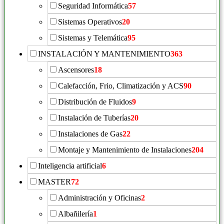
Seguridad Informática
57
Sistemas Operativos
20
Sistemas y Telemática
95
INSTALACIÓN Y MANTENIMIENTO
363
Ascensores
18
Calefacción, Frio, Climatización y ACS
90
Distribución de Fluidos
9
Instalación de Tuberías
20
Instalaciones de Gas
22
Montaje y Mantenimiento de Instalaciones
204
Inteligencia artificial
6
MASTER
72
Administración y Oficinas
2
Albañilería
1