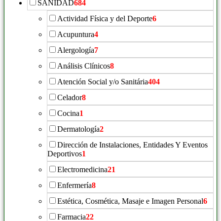
SANIDAD
684
Actividad Física y del Deporte
6
Acupuntura
4
Alergología
7
Análisis Clínicos
8
Atención Social y/o Sanitária
404
Celador
8
Cocina
1
Dermatología
2
Dirección de Instalaciones, Entidades Y Eventos
Deportivos
1
Electromedicina
21
Enfermería
8
Estética, Cosmética, Masaje e Imagen Personal
6
Farmacia
22