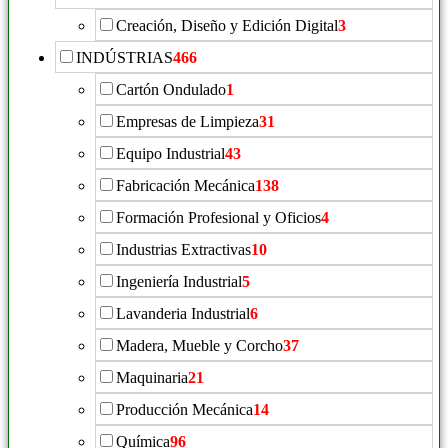
Creación, Diseño y Edición Digital
3
INDÚSTRIAS
466
Cartón Ondulado
1
Empresas de Limpieza
31
Equipo Industrial
43
Fabricación Mecánica
138
Formación Profesional y Oficios
4
Industrias Extractivas
10
Ingeniería Industrial
5
Lavanderia Industrial
6
Madera, Mueble y Corcho
37
Maquinaria
21
Producción Mecánica
14
Química
96