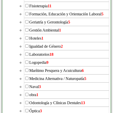
Fisioterapia
11
Formación, Educación y Orientación Laboral
5
Geriatría y Gerontología
5
Gestión Ambiental
1
Hoteles
1
Igualdad de Género
2
Laboratorios
18
Logopedia
9
Marítimo Pesquera y Acuicultura
6
Medicina Alternativa / Naturopatía
5
Naval
3
obra
1
Odontología y Clínicas Dentales
13
Óptica
3