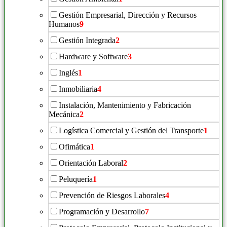
Gestión Empresarial, Dirección y Recursos
Humanos
9
Gestión Integrada
2
Hardware y Software
3
Inglés
1
Inmobiliaria
4
Instalación, Mantenimiento y Fabricación
Mecánica
2
Logística Comercial y Gestión del Transporte
1
Ofimática
1
Orientación Laboral
2
Peluquería
1
Prevención de Riesgos Laborales
4
Programación y Desarrollo
7