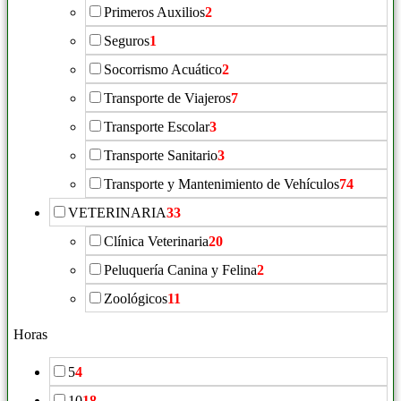
Primeros Auxilios
2
Seguros
1
Socorrismo Acuático
2
Transporte de Viajeros
7
Transporte Escolar
3
Transporte Sanitario
3
Transporte y Mantenimiento de Vehículos
74
VETERINARIA
33
Clínica Veterinaria
20
Peluquería Canina y Felina
2
Zoológicos
11
Horas
5
4
10
18