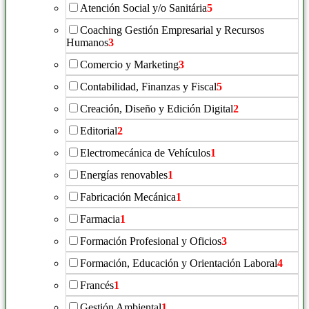
Atención Social y/o Sanitária
5
Coaching Gestión Empresarial y Recursos
Humanos
3
Comercio y Marketing
3
Contabilidad, Finanzas y Fiscal
5
Creación, Diseño y Edición Digital
2
Editorial
2
Electromecánica de Vehículos
1
Energías renovables
1
Fabricación Mecánica
1
Farmacia
1
Formación Profesional y Oficios
3
Formación, Educación y Orientación Laboral
4
Francés
1
Gestión Ambiental
1