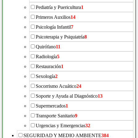
Pediatría y Puericultura
1
Primeros Auxilios
14
Psicología Infantil
7
Psicoterapia y Psiquiatría
8
Quirófano
11
Radiología
5
Restauración
1
Sexología
2
Socorrismo Acuático
24
Soporte y Ayuda al Diagnóstico
13
Supermercados
1
Transporte Sanitario
9
Urgencias y Emergencias
32
SEGURIDAD Y MEDIO AMBIENTE
384