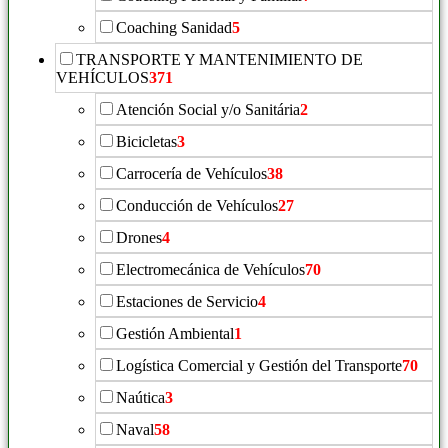
Coaching Sanidad
5
TRANSPORTE Y MANTENIMIENTO DE
VEHÍCULOS
371
Atención Social y/o Sanitária
2
Bicicletas
3
Carrocería de Vehículos
38
Conducción de Vehículos
27
Drones
4
Electromecánica de Vehículos
70
Estaciones de Servicio
4
Gestión Ambiental
1
Logística Comercial y Gestión del Transporte
70
Naútica
3
Naval
58