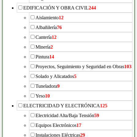
EDIFICACIÓN Y OBRA CIVIL
244
Aislamiento
12
Albañilería
76
Cantería
12
Minería
2
Pintura
14
Proyectos, Seguimiento y Seguridad en Obras
103
Solado y Alicatados
5
Tuneladora
9
Yeso
10
ELECTRICIDAD Y ELECTRÓNICA
125
Electricidad Alta/Baja Tensión
59
Equipos Electrónicos
17
Instalaciones Eléctricas
29