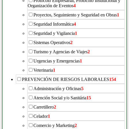
Protocolo Empresarial, Protocolo Institucional y
Organización de Eventos
4
Proyectos, Seguimiento y Seguridad en Obras
1
Seguridad Informática
4
Seguridad y Vigilancia
1
Sistemas Operativos
2
Turismo y Agencias de Viajes
2
Urgencias y Emergencias
1
Veterinaria
1
PREVENCIÓN DE RIESGOS LABORALES
154
Administración y Oficinas
5
Atención Social y/o Sanitária
15
Carretillero
2
Celador
1
Comercio y Marketing
2