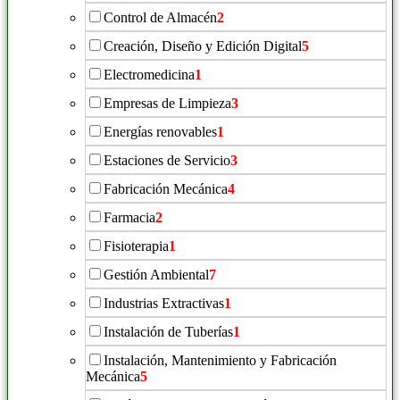
Control de Almacén
2
Creación, Diseño y Edición Digital
5
Electromedicina
1
Empresas de Limpieza
3
Energías renovables
1
Estaciones de Servicio
3
Fabricación Mecánica
4
Farmacia
2
Fisioterapia
1
Gestión Ambiental
7
Industrias Extractivas
1
Instalación de Tuberías
1
Instalación, Mantenimiento y Fabricación
Mecánica
5