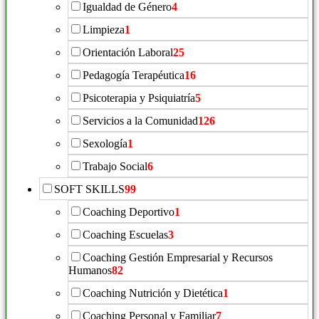
Igualdad de Género
4
Limpieza
1
Orientación Laboral
25
Pedagogía Terapéutica
16
Psicoterapia y Psiquiatría
5
Servicios a la Comunidad
126
Sexología
1
Trabajo Social
6
SOFT SKILLS
99
Coaching Deportivo
1
Coaching Escuelas
3
Coaching Gestión Empresarial y Recursos
Humanos
82
Coaching Nutrición y Dietética
1
Coaching Personal y Familiar
7