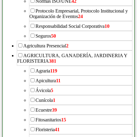
Normas ISO/UNE
42
Protocolo Empresarial, Protocolo Institucional y
Organización de Eventos
24
Responsabilidad Social Corporativa
10
Seguros
50
Agricultura Presencial
2
AGRICULTURA, GANADERÍA, JARDINERIA Y
FLORISTERIA
381
Agraria
119
Apicultura
11
Ávicola
5
Cunícola
1
Ecuestre
39
Fitosanitarios
15
Floristeria
41