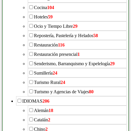
Cocina
104
Hoteles
59
Ocio y Tiempo Libre
29
Repostería, Pastelería y Helados
58
Restauración
116
Restauración presencial
1
Senderismo, Barranquismo y Espelelogía
29
Sumillería
24
Turismo Rural
24
Turismo y Agencias de Viajes
80
IDIOMAS
206
Alemán
18
Catalán
2
Chino
2