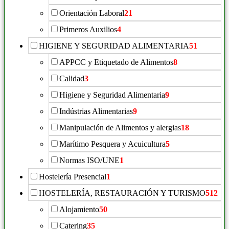
Orientación Laboral
21
Primeros Auxilios
4
HIGIENE Y SEGURIDAD ALIMENTARIA
51
APPCC y Etiquetado de Alimentos
8
Calidad
3
Higiene y Seguridad Alimentaria
9
Indústrias Alimentarias
9
Manipulación de Alimentos y alergias
18
Marítimo Pesquera y Acuicultura
5
Normas ISO/UNE
1
Hostelería Presencial
1
HOSTELERÍA, RESTAURACIÓN Y TURISMO
512
Alojamiento
50
Catering
35