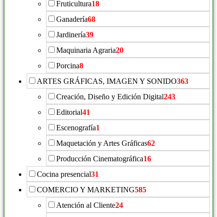
Fruticultura
18
Ganadería
68
Jardinería
39
Maquinaria Agraria
20
Porcina
8
ARTES GRÁFICAS, IMAGEN Y SONIDO
363
Creación, Diseño y Edición Digital
243
Editorial
41
Escenografía
1
Maquetación y Artes Gráficas
62
Producción Cinematográfica
16
Cocina presencial
31
COMERCIO Y MARKETING
585
Atención al Cliente
24