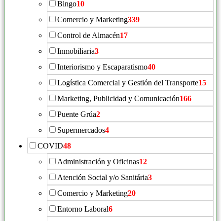
Bingo
10
Comercio y Marketing
339
Control de Almacén
17
Inmobiliaria
3
Interiorismo y Escaparatismo
40
Logística Comercial y Gestión del Transporte
15
Marketing, Publicidad y Comunicación
166
Puente Grúa
2
Supermercados
4
COVID
48
Administración y Oficinas
12
Atención Social y/o Sanitária
3
Comercio y Marketing
20
Entorno Laboral
6