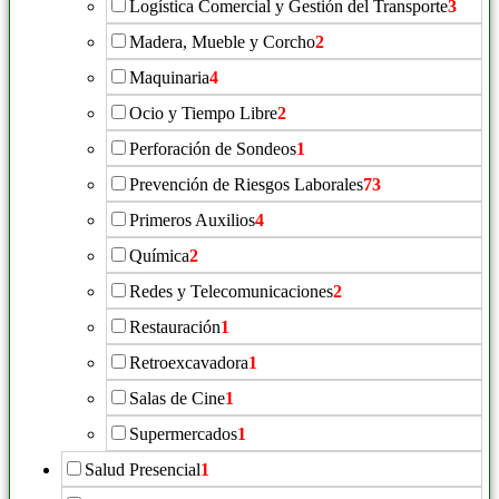
Logística Comercial y Gestión del Transporte
3
Madera, Mueble y Corcho
2
Maquinaria
4
Ocio y Tiempo Libre
2
Perforación de Sondeos
1
Prevención de Riesgos Laborales
73
Primeros Auxilios
4
Química
2
Redes y Telecomunicaciones
2
Restauración
1
Retroexcavadora
1
Salas de Cine
1
Supermercados
1
Salud Presencial
1