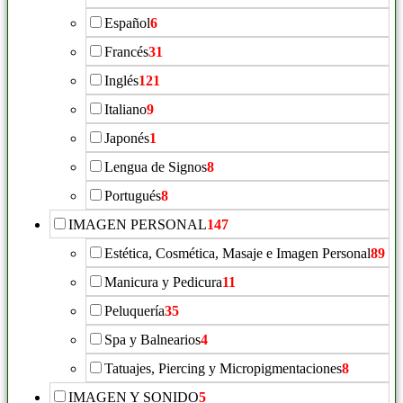
Español
6
Francés
31
Inglés
121
Italiano
9
Japonés
1
Lengua de Signos
8
Portugués
8
IMAGEN PERSONAL
147
Estética, Cosmética, Masaje e Imagen Personal
89
Manicura y Pedicura
11
Peluquería
35
Spa y Balnearios
4
Tatuajes, Piercing y Micropigmentaciones
8
IMAGEN Y SONIDO
5