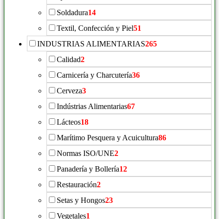
Soldadura
14
Textil, Confección y Piel
51
INDUSTRIAS ALIMENTARIAS
265
Calidad
2
Carnicería y Charcutería
36
Cerveza
3
Indústrias Alimentarias
67
Lácteos
18
Marítimo Pesquera y Acuicultura
86
Normas ISO/UNE
2
Panadería y Bollería
12
Restauración
2
Setas y Hongos
23
Vegetales
1