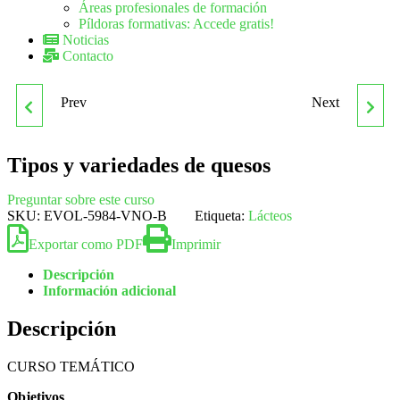
Áreas profesionales de formación
Píldoras formativas: Accede gratis!
Noticias
Contacto
Prev
Next
TIPOLOGÍA DE AVERÍAS
TMVI029PO INSPECCIÓN
EN
Y RÉGIMEN
Tipos y variedades de quesos
ELECTRODOMÉSTICOS
SANCIONADOR EN EL
Preguntar sobre este curso
SKU:
EVOL-5984-VNO-B
Etiqueta:
Lácteos
DE GAMA INDUSTRIAL
TRANSPORTE POR
Exportar como PDF
Imprimir
Descripción
CARRETERA
Información adicional
Descripción
CURSO TEMÁTICO
Objetivos