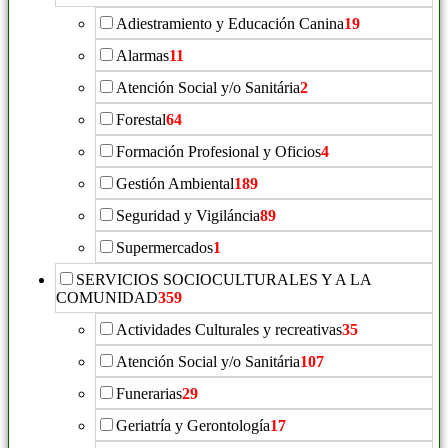
Adiestramiento y Educación Canina
19
Alarmas
11
Atención Social y/o Sanitária
2
Forestal
64
Formación Profesional y Oficios
4
Gestión Ambiental
189
Seguridad y Vigiláncia
89
Supermercados
1
SERVICIOS SOCIOCULTURALES Y A LA
COMUNIDAD
359
Actividades Culturales y recreativas
35
Atención Social y/o Sanitária
107
Funerarias
29
Geriatría y Gerontología
17