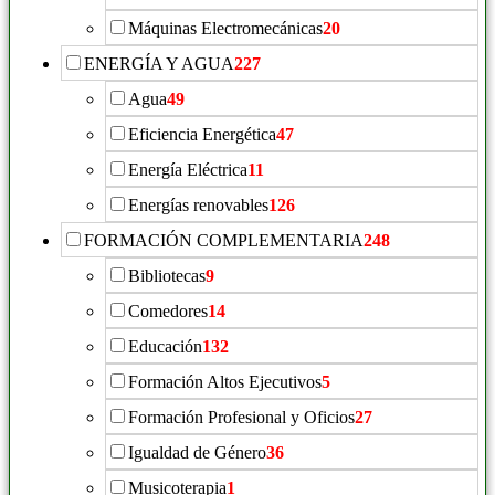
Máquinas Electromecánicas
20
ENERGÍA Y AGUA
227
Agua
49
Eficiencia Energética
47
Energía Eléctrica
11
Energías renovables
126
FORMACIÓN COMPLEMENTARIA
248
Bibliotecas
9
Comedores
14
Educación
132
Formación Altos Ejecutivos
5
Formación Profesional y Oficios
27
Igualdad de Género
36
Musicoterapia
1