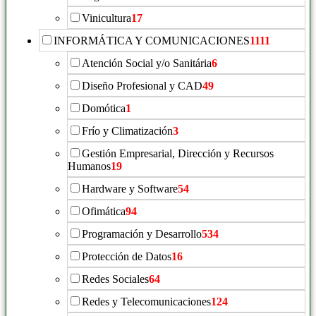
Vinicultura
17
INFORMÁTICA Y COMUNICACIONES
1111
Atención Social y/o Sanitária
6
Diseño Profesional y CAD
49
Domótica
1
Frío y Climatización
3
Gestión Empresarial, Dirección y Recursos
Humanos
19
Hardware y Software
54
Ofimática
94
Programación y Desarrollo
534
Protección de Datos
16
Redes Sociales
64
Redes y Telecomunicaciones
124