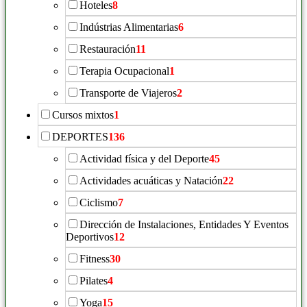
Hoteles
8
Indústrias Alimentarias
6
Restauración
11
Terapia Ocupacional
1
Transporte de Viajeros
2
Cursos mixtos
1
DEPORTES
136
Actividad física y del Deporte
45
Actividades acuáticas y Natación
22
Ciclismo
7
Dirección de Instalaciones, Entidades Y Eventos
Deportivos
12
Fitness
30
Pilates
4
Yoga
15