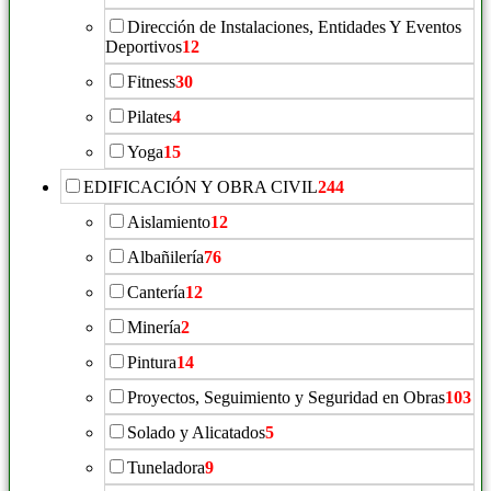
Dirección de Instalaciones, Entidades Y Eventos
Deportivos
12
Fitness
30
Pilates
4
Yoga
15
EDIFICACIÓN Y OBRA CIVIL
244
Aislamiento
12
Albañilería
76
Cantería
12
Minería
2
Pintura
14
Proyectos, Seguimiento y Seguridad en Obras
103
Solado y Alicatados
5
Tuneladora
9