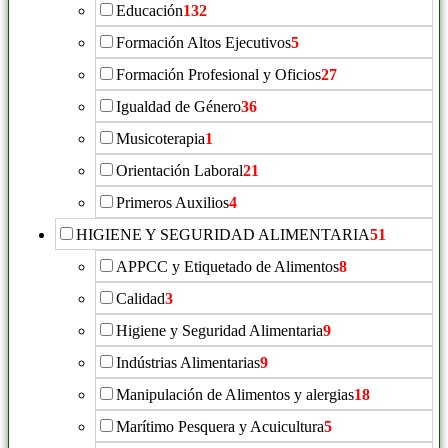
Educación
132
Formación Altos Ejecutivos
5
Formación Profesional y Oficios
27
Igualdad de Género
36
Musicoterapia
1
Orientación Laboral
21
Primeros Auxilios
4
HIGIENE Y SEGURIDAD ALIMENTARIA
51
APPCC y Etiquetado de Alimentos
8
Calidad
3
Higiene y Seguridad Alimentaria
9
Indústrias Alimentarias
9
Manipulación de Alimentos y alergias
18
Marítimo Pesquera y Acuicultura
5