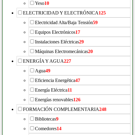
Yeso
10
ELECTRICIDAD Y ELECTRÓNICA
125
Electricidad Alta/Baja Tensión
59
Equipos Electrónicos
17
Instalaciones Eléctricas
29
Máquinas Electromecánicas
20
ENERGÍA Y AGUA
227
Agua
49
Eficiencia Energética
47
Energía Eléctrica
11
Energías renovables
126
FORMACIÓN COMPLEMENTARIA
248
Bibliotecas
9
Comedores
14