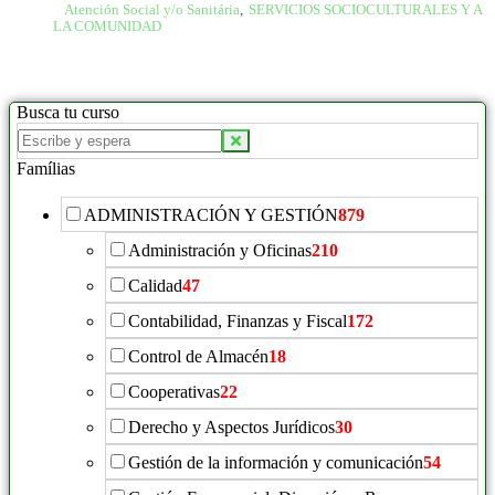
Atención Social y/o Sanitária
,
SERVICIOS SOCIOCULTURALES Y A
LA COMUNIDAD
Busca tu curso
Famílias
ADMINISTRACIÓN Y GESTIÓN
879
Administración y Oficinas
210
Calidad
47
Contabilidad, Finanzas y Fiscal
172
Control de Almacén
18
Cooperativas
22
Derecho y Aspectos Jurídicos
30
Gestión de la información y comunicación
54