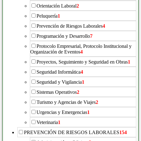
Orientación Laboral
2
Peluquería
1
Prevención de Riesgos Laborales
4
Programación y Desarrollo
7
Protocolo Empresarial, Protocolo Institucional y
Organización de Eventos
4
Proyectos, Seguimiento y Seguridad en Obras
1
Seguridad Informática
4
Seguridad y Vigilancia
1
Sistemas Operativos
2
Turismo y Agencias de Viajes
2
Urgencias y Emergencias
1
Veterinaria
1
PREVENCIÓN DE RIESGOS LABORALES
154