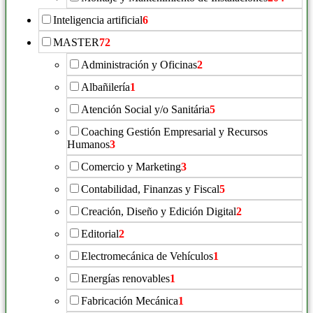
Inteligencia artificial
6
MASTER
72
Administración y Oficinas
2
Albañilería
1
Atención Social y/o Sanitária
5
Coaching Gestión Empresarial y Recursos
Humanos
3
Comercio y Marketing
3
Contabilidad, Finanzas y Fiscal
5
Creación, Diseño y Edición Digital
2
Editorial
2
Electromecánica de Vehículos
1
Energías renovables
1
Fabricación Mecánica
1