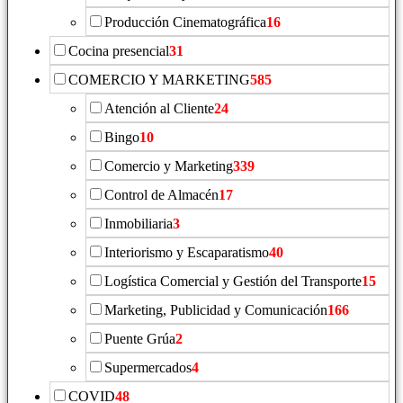
Producción Cinematográfica
16
Cocina presencial
31
COMERCIO Y MARKETING
585
Atención al Cliente
24
Bingo
10
Comercio y Marketing
339
Control de Almacén
17
Inmobiliaria
3
Interiorismo y Escaparatismo
40
Logística Comercial y Gestión del Transporte
15
Marketing, Publicidad y Comunicación
166
Puente Grúa
2
Supermercados
4
COVID
48