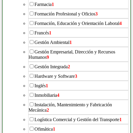
Farmacia
1
Formación Profesional y Oficios
3
Formación, Educación y Orientación Laboral
4
Francés
1
Gestión Ambiental
1
Gestión Empresarial, Dirección y Recursos
Humanos
9
Gestión Integrada
2
Hardware y Software
3
Inglés
1
Inmobiliaria
4
Instalación, Mantenimiento y Fabricación
Mecánica
2
Logística Comercial y Gestión del Transporte
1
Ofimática
1