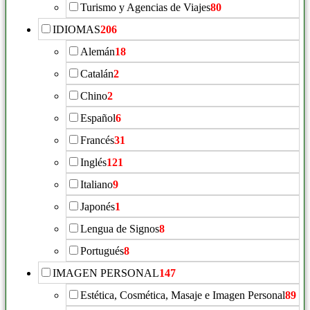
Turismo y Agencias de Viajes
80
IDIOMAS
206
Alemán
18
Catalán
2
Chino
2
Español
6
Francés
31
Inglés
121
Italiano
9
Japonés
1
Lengua de Signos
8
Portugués
8
IMAGEN PERSONAL
147
Estética, Cosmética, Masaje e Imagen Personal
89