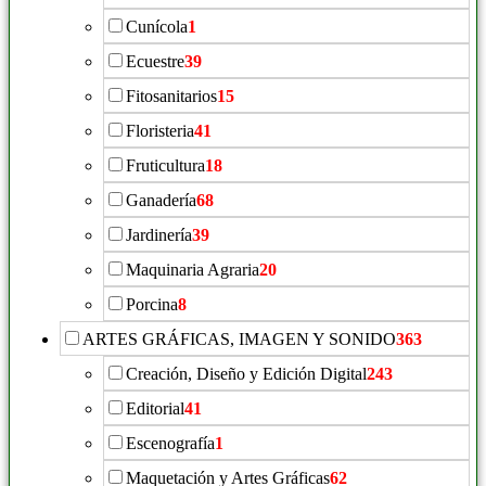
Cunícola
1
Ecuestre
39
Fitosanitarios
15
Floristeria
41
Fruticultura
18
Ganadería
68
Jardinería
39
Maquinaria Agraria
20
Porcina
8
ARTES GRÁFICAS, IMAGEN Y SONIDO
363
Creación, Diseño y Edición Digital
243
Editorial
41
Escenografía
1
Maquetación y Artes Gráficas
62