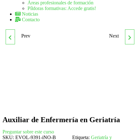
Áreas profesionales de formación
Píldoras formativas: Accede gratis!
Noticias
Contacto
Prev
Next
QUIE0308 OPERACIONES
SANC4007 AUXILIAR DE
AUXILIARES Y DE
ENFERMERÍA EN SALUD
ALMACÉN EN
MENTAL Y
INDUSTRIAS Y
TOXICOMANÍAS
LABORATORIOS
QUÍMICOS
Auxiliar de Enfermería en Geriatría
Preguntar sobre este curso
SKU:
EVOL-9391-iNO-B
Etiqueta:
Geriatría y