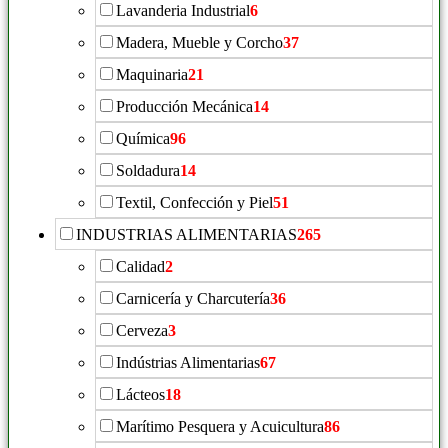
Lavanderia Industrial
6
Madera, Mueble y Corcho
37
Maquinaria
21
Producción Mecánica
14
Química
96
Soldadura
14
Textil, Confección y Piel
51
INDUSTRIAS ALIMENTARIAS
265
Calidad
2
Carnicería y Charcutería
36
Cerveza
3
Indústrias Alimentarias
67
Lácteos
18
Marítimo Pesquera y Acuicultura
86