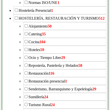
Normas ISO/UNE
1
Hostelería Presencial
1
HOSTELERÍA, RESTAURACIÓN Y TURISMO
512
Alojamiento
50
Catering
35
Cocina
104
Hoteles
59
Ocio y Tiempo Libre
29
Repostería, Pastelería y Helados
58
Restauración
116
Restauración presencial
1
Senderismo, Barranquismo y Espelelogía
29
Sumillería
24
Turismo Rural
24