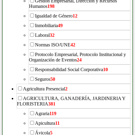
Gestión Empresarial, Dirección y Recursos
Humanos
198
Igualdad de Género
12
Inmobiliaria
49
Laboral
32
Normas ISO/UNE
42
Protocolo Empresarial, Protocolo Institucional y
Organización de Eventos
24
Responsabilidad Social Corporativa
10
Seguros
50
Agricultura Presencial
2
AGRICULTURA, GANADERÍA, JARDINERIA Y
FLORISTERIA
381
Agraria
119
Apicultura
11
Ávicola
5