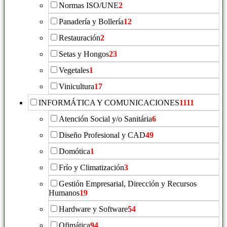
Normas ISO/UNE
2
Panadería y Bollería
12
Restauración
2
Setas y Hongos
23
Vegetales
1
Vinicultura
17
INFORMÁTICA Y COMUNICACIONES
1111
Atención Social y/o Sanitária
6
Diseño Profesional y CAD
49
Domótica
1
Frío y Climatización
3
Gestión Empresarial, Dirección y Recursos
Humanos
19
Hardware y Software
54
Ofimática
94