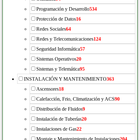
Programación y Desarrollo
534
Protección de Datos
16
Redes Sociales
64
Redes y Telecomunicaciones
124
Seguridad Informática
57
Sistemas Operativos
20
Sistemas y Telemática
95
INSTALACIÓN Y MANTENIMIENTO
363
Ascensores
18
Calefacción, Frio, Climatización y ACS
90
Distribución de Fluidos
9
Instalación de Tuberías
20
Instalaciones de Gas
22
Montaje y Mantenimiento de Instalaciones
204