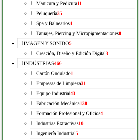
Manicura y Pedicura
11
Peluquería
35
Spa y Balnearios
4
Tatuajes, Piercing y Micropigmentaciones
8
IMAGEN Y SONIDO
5
Creación, Diseño y Edición Digital
3
INDÚSTRIAS
466
Cartón Ondulado
1
Empresas de Limpieza
31
Equipo Industrial
43
Fabricación Mecánica
138
Formación Profesional y Oficios
4
Industrias Extractivas
10
Ingeniería Industrial
5