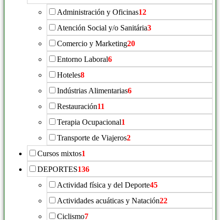
Administración y Oficinas
12
Atención Social y/o Sanitária
3
Comercio y Marketing
20
Entorno Laboral
6
Hoteles
8
Indústrias Alimentarias
6
Restauración
11
Terapia Ocupacional
1
Transporte de Viajeros
2
Cursos mixtos
1
DEPORTES
136
Actividad física y del Deporte
45
Actividades acuáticas y Natación
22
Ciclismo
7