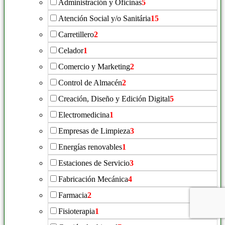
Administración y Oficinas
5
Atención Social y/o Sanitária
15
Carretillero
2
Celador
1
Comercio y Marketing
2
Control de Almacén
2
Creación, Diseño y Edición Digital
5
Electromedicina
1
Empresas de Limpieza
3
Energías renovables
1
Estaciones de Servicio
3
Fabricación Mecánica
4
Farmacia
2
Fisioterapia
1