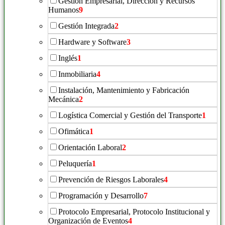
Gestión Empresarial, Dirección y Recursos
Humanos
9
Gestión Integrada
2
Hardware y Software
3
Inglés
1
Inmobiliaria
4
Instalación, Mantenimiento y Fabricación
Mecánica
2
Logística Comercial y Gestión del Transporte
1
Ofimática
1
Orientación Laboral
2
Peluquería
1
Prevención de Riesgos Laborales
4
Programación y Desarrollo
7
Protocolo Empresarial, Protocolo Institucional y
Organización de Eventos
4