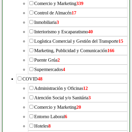
Comercio y Marketing
339
Control de Almacén
17
Inmobiliaria
3
Interiorismo y Escaparatismo
40
Logística Comercial y Gestión del Transporte
15
Marketing, Publicidad y Comunicación
166
Puente Grúa
2
Supermercados
4
COVID
48
Administración y Oficinas
12
Atención Social y/o Sanitária
3
Comercio y Marketing
20
Entorno Laboral
6
Hoteles
8