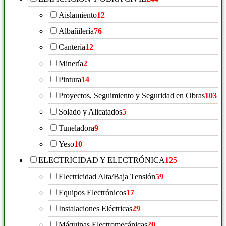
Aislamiento
12
Albañilería
76
Cantería
12
Minería
2
Pintura
14
Proyectos, Seguimiento y Seguridad en Obras
103
Solado y Alicatados
5
Tuneladora
9
Yeso
10
ELECTRICIDAD Y ELECTRÓNICA
125
Electricidad Alta/Baja Tensión
59
Equipos Electrónicos
17
Instalaciones Eléctricas
29
Máquinas Electromecánicas
20