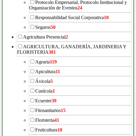
Protocolo Empresarial, Protocolo Institucional y
Organización de Eventos
24
Responsabilidad Social Corporativa
10
Seguros
50
Agricultura Presencial
2
AGRICULTURA, GANADERÍA, JARDINERIA Y
FLORISTERIA
381
Agraria
119
Apicultura
11
Ávicola
5
Cunícola
1
Ecuestre
39
Fitosanitarios
15
Floristeria
41
Fruticultura
18