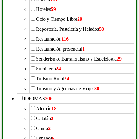
Hoteles
59
Ocio y Tiempo Libre
29
Repostería, Pastelería y Helados
58
Restauración
116
Restauración presencial
1
Senderismo, Barranquismo y Espelelogía
29
Sumillería
24
Turismo Rural
24
Turismo y Agencias de Viajes
80
IDIOMAS
206
Alemán
18
Catalán
2
Chino
2
Español
6