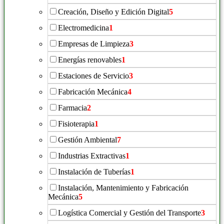
Creación, Diseño y Edición Digital
5
Electromedicina
1
Empresas de Limpieza
3
Energías renovables
1
Estaciones de Servicio
3
Fabricación Mecánica
4
Farmacia
2
Fisioterapia
1
Gestión Ambiental
7
Industrias Extractivas
1
Instalación de Tuberías
1
Instalación, Mantenimiento y Fabricación
Mecánica
5
Logística Comercial y Gestión del Transporte
3