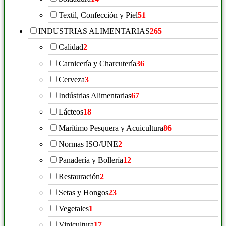
Textil, Confección y Piel
51
INDUSTRIAS ALIMENTARIAS
265
Calidad
2
Carnicería y Charcutería
36
Cerveza
3
Indústrias Alimentarias
67
Lácteos
18
Marítimo Pesquera y Acuicultura
86
Normas ISO/UNE
2
Panadería y Bollería
12
Restauración
2
Setas y Hongos
23
Vegetales
1
Vinicultura
17