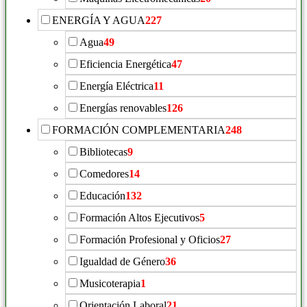
ENERGÍA Y AGUA
227
Agua
49
Eficiencia Energética
47
Energía Eléctrica
11
Energías renovables
126
FORMACIÓN COMPLEMENTARIA
248
Bibliotecas
9
Comedores
14
Educación
132
Formación Altos Ejecutivos
5
Formación Profesional y Oficios
27
Igualdad de Género
36
Musicoterapia
1
Orientación Laboral
21