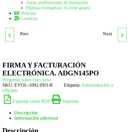
Áreas profesionales de formación
Píldoras formativas: Accede gratis!
Noticias
Contacto
Prev
Next
ADGN132PO DETECCIÓN,
AGAN001PO BIENESTAR
PREVENCIÓN Y GESTIÓN
ANIMAL EN EL
DEL FRAUDE
TRANSPORTE DE
FIRMA Y FACTURACIÓN
ELECTRÓNICA. ADGN145PO
ANIMALES VIVOS
Preguntar sobre este curso
SKU:
EVOL-1092-iNO-B
Etiqueta:
Administración y
Oficinas
Exportar como PDF
Imprimir
Descripción
Información adicional
Descripción