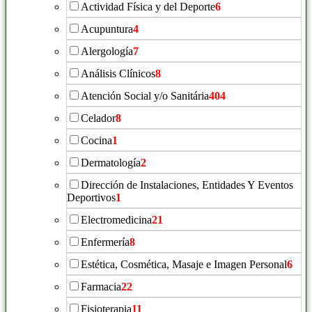
Actividad Física y del Deporte
6
Acupuntura
4
Alergología
7
Análisis Clínicos
8
Atención Social y/o Sanitária
404
Celador
8
Cocina
1
Dermatología
2
Dirección de Instalaciones, Entidades Y Eventos
Deportivos
1
Electromedicina
21
Enfermería
8
Estética, Cosmética, Masaje e Imagen Personal
6
Farmacia
22
Fisioterapia
11