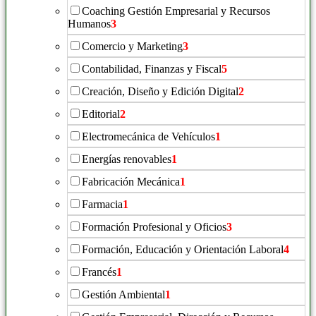
Coaching Gestión Empresarial y Recursos
Humanos
3
Comercio y Marketing
3
Contabilidad, Finanzas y Fiscal
5
Creación, Diseño y Edición Digital
2
Editorial
2
Electromecánica de Vehículos
1
Energías renovables
1
Fabricación Mecánica
1
Farmacia
1
Formación Profesional y Oficios
3
Formación, Educación y Orientación Laboral
4
Francés
1
Gestión Ambiental
1