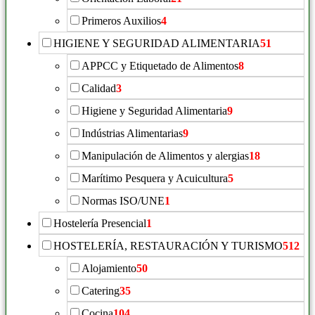
Primeros Auxilios
4
HIGIENE Y SEGURIDAD ALIMENTARIA
51
APPCC y Etiquetado de Alimentos
8
Calidad
3
Higiene y Seguridad Alimentaria
9
Indústrias Alimentarias
9
Manipulación de Alimentos y alergias
18
Marítimo Pesquera y Acuicultura
5
Normas ISO/UNE
1
Hostelería Presencial
1
HOSTELERÍA, RESTAURACIÓN Y TURISMO
512
Alojamiento
50
Catering
35
Cocina
104