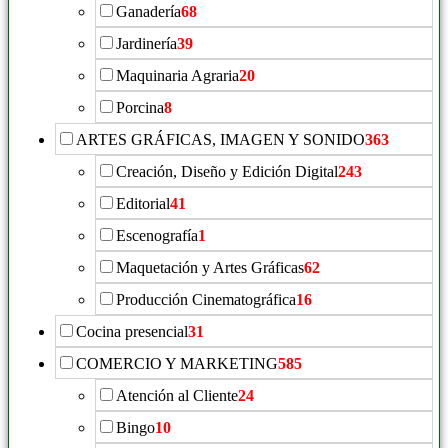
Ganadería
68
Jardinería
39
Maquinaria Agraria
20
Porcina
8
ARTES GRÁFICAS, IMAGEN Y SONIDO
363
Creación, Diseño y Edición Digital
243
Editorial
41
Escenografía
1
Maquetación y Artes Gráficas
62
Producción Cinematográfica
16
Cocina presencial
31
COMERCIO Y MARKETING
585
Atención al Cliente
24
Bingo
10