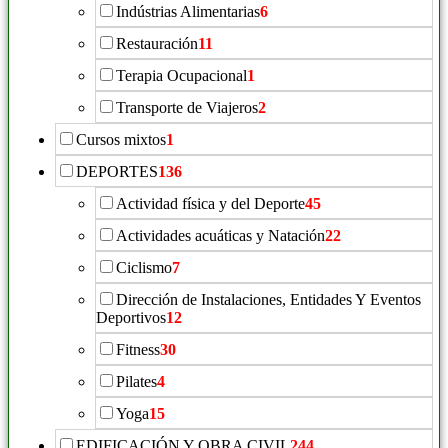
Indústrias Alimentarias
6
Restauración
11
Terapia Ocupacional
1
Transporte de Viajeros
2
Cursos mixtos
1
DEPORTES
136
Actividad física y del Deporte
45
Actividades acuáticas y Natación
22
Ciclismo
7
Dirección de Instalaciones, Entidades Y Eventos
Deportivos
12
Fitness
30
Pilates
4
Yoga
15
EDIFICACIÓN Y OBRA CIVIL
244