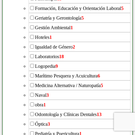
Formación, Educación y Orientación Laboral
5
Geriatría y Gerontología
5
Gestión Ambiental
1
Hoteles
1
Igualdad de Género
2
Laboratorios
18
Logopedia
9
Marítimo Pesquera y Acuicultura
6
Medicina Alternativa / Naturopatía
5
Naval
3
obra
1
Odontología y Clínicas Dentales
13
Óptica
3
Pediatría y Puericultura
1