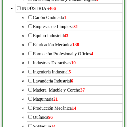
INDÚSTRIAS
466
Cartón Ondulado
1
Empresas de Limpieza
31
Equipo Industrial
43
Fabricación Mecánica
138
Formación Profesional y Oficios
4
Industrias Extractivas
10
Ingeniería Industrial
5
Lavanderia Industrial
6
Madera, Mueble y Corcho
37
Maquinaria
21
Producción Mecánica
14
Química
96
Soldadura
14