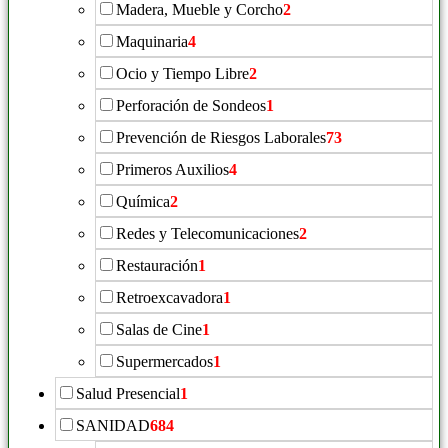
Madera, Mueble y Corcho
2
Maquinaria
4
Ocio y Tiempo Libre
2
Perforación de Sondeos
1
Prevención de Riesgos Laborales
73
Primeros Auxilios
4
Química
2
Redes y Telecomunicaciones
2
Restauración
1
Retroexcavadora
1
Salas de Cine
1
Supermercados
1
Salud Presencial
1
SANIDAD
684