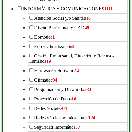
INFORMÁTICA Y COMUNICACIONES
1111
Atención Social y/o Sanitária
6
Diseño Profesional y CAD
49
Domótica
1
Frío y Climatización
3
Gestión Empresarial, Dirección y Recursos
Humanos
19
Hardware y Software
54
Ofimática
94
Programación y Desarrollo
534
Protección de Datos
16
Redes Sociales
64
Redes y Telecomunicaciones
124
Seguridad Informática
57