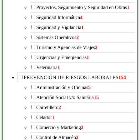
Proyectos, Seguimiento y Seguridad en Obras
1
Seguridad Informática
4
Seguridad y Vigilancia
1
Sistemas Operativos
2
Turismo y Agencias de Viajes
2
Urgencias y Emergencias
1
Veterinaria
1
PREVENCIÓN DE RIESGOS LABORALES
154
Administración y Oficinas
5
Atención Social y/o Sanitária
15
Carretillero
2
Celador
1
Comercio y Marketing
2
Control de Almacén
2