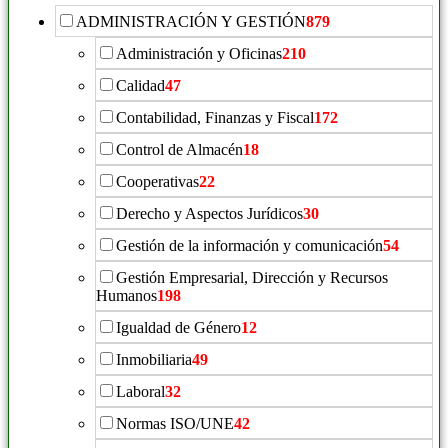
ADMINISTRACIÓN Y GESTIÓN
879
Administración y Oficinas
210
Calidad
47
Contabilidad, Finanzas y Fiscal
172
Control de Almacén
18
Cooperativas
22
Derecho y Aspectos Jurídicos
30
Gestión de la información y comunicación
54
Gestión Empresarial, Dirección y Recursos
Humanos
198
Igualdad de Género
12
Inmobiliaria
49
Laboral
32
Normas ISO/UNE
42