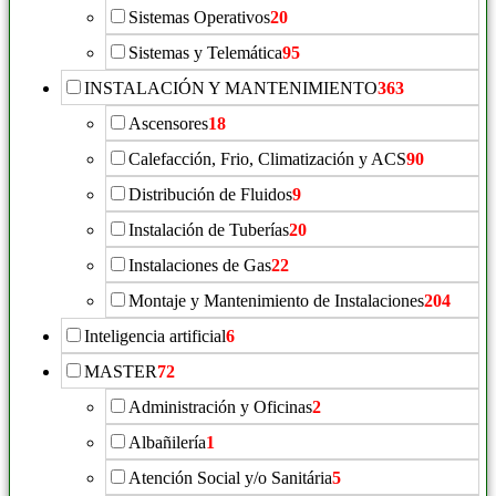
Sistemas Operativos
20
Sistemas y Telemática
95
INSTALACIÓN Y MANTENIMIENTO
363
Ascensores
18
Calefacción, Frio, Climatización y ACS
90
Distribución de Fluidos
9
Instalación de Tuberías
20
Instalaciones de Gas
22
Montaje y Mantenimiento de Instalaciones
204
Inteligencia artificial
6
MASTER
72
Administración y Oficinas
2
Albañilería
1
Atención Social y/o Sanitária
5