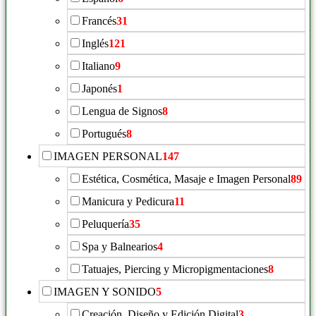
Francés
31
Inglés
121
Italiano
9
Japonés
1
Lengua de Signos
8
Portugués
8
IMAGEN PERSONAL
147
Estética, Cosmética, Masaje e Imagen Personal
89
Manicura y Pedicura
11
Peluquería
35
Spa y Balnearios
4
Tatuajes, Piercing y Micropigmentaciones
8
IMAGEN Y SONIDO
5
Creación, Diseño y Edición Digital
3