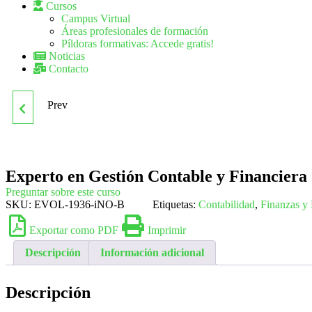
Cursos
Campus Virtual
Áreas profesionales de formación
Píldoras formativas: Accede gratis!
Noticias
Contacto
Prev
EXPERTO EN
FOTOGRAFÍA DIGITAL.
Experto en Gestión Contable y Financiera
NIVEL PROFESIONAL
Preguntar sobre este curso
SKU:
EVOL-1936-iNO-B
Etiquetas:
Contabilidad
,
Finanzas y 
Exportar como PDF
Imprimir
Descripción
Información adicional
Descripción