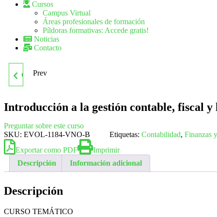
Cursos
Campus Virtual
Áreas profesionales de formación
Píldoras formativas: Accede gratis!
Noticias
Contacto
Prev
GESTIÓN AMBIENTAL EN
LAS ADMINISTRACIONES
Introducción a la gestión contable, fiscal
PÚBLICAS
Preguntar sobre este curso
SKU:
EVOL-1184-VNO-B
Etiquetas:
Contabilidad
,
Finanzas y
Exportar como PDF
Imprimir
Descripción
Información adicional
Descripción
CURSO TEMÁTICO