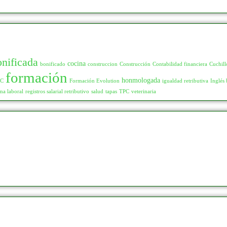
onificada
cocina
bonificado
construccion
Construcción
Contabilidad financiera
Cuchill
formación
honmologada
LC
Formación Evolution
igualdad retributiva
Inglés 
ma laboral
registros salarial retributivo
salud
tapas
TPC
veterinaria