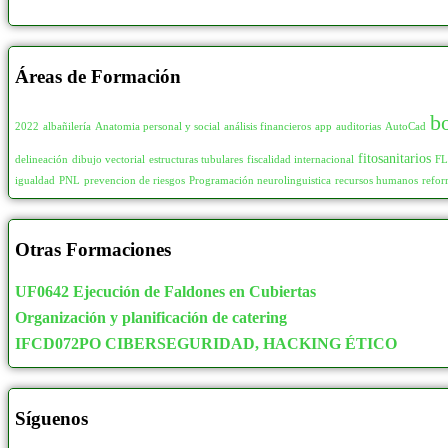
Áreas de Formación
b
2022
albañilería
Anatomia personal y social
análisis financieros
app
auditorias
AutoCad
fitosanitarios
delineación
dibujo vectorial
estructuras tubulares
fiscalidad internacional
F
igualdad
PNL
prevencion de riesgos
Programación neurolinguistica
recursos humanos
refor
Otras Formaciones
UF0642 Ejecución de Faldones en Cubiertas
Organización y planificación de catering
IFCD072PO CIBERSEGURIDAD, HACKING ÉTICO
Síguenos