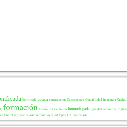
onificada
cocina
bonificado
construccion
Construcción
Contabilidad financiera
Cuchill
formación
honmologada
LC
Formación Evolution
igualdad retributiva
Inglés 
ma laboral
registros salarial retributivo
salud
tapas
TPC
veterinaria