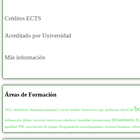
Créditos ECTS
Acreditado por Universidad
Más información
Áreas de Formación
b
2022
albañilería
Anatomia personal y social
análisis financieros
app
auditorias
AutoCad
fitosanitarios
delineación
dibujo vectorial
estructuras tubulares
fiscalidad internacional
F
igualdad
PNL
prevencion de riesgos
Programación neurolinguistica
recursos humanos
refor