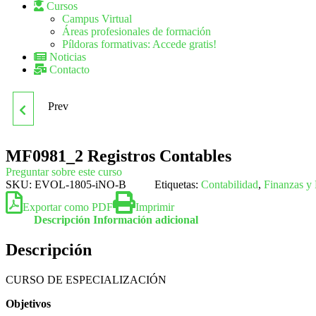
Cursos
Campus Virtual
Áreas profesionales de formación
Píldoras formativas: Accede gratis!
Noticias
Contacto
Prev
MF0971_1
REPRODUCCIÓN Y
MF0981_2 Registros Contables
Preguntar sobre este curso
ARCHIVO
SKU:
EVOL-1805-iNO-B
Etiquetas:
Contabilidad
,
Finanzas y 
Exportar como PDF
Imprimir
Descripción
Información adicional
Descripción
CURSO DE ESPECIALIZACIÓN
Objetivos