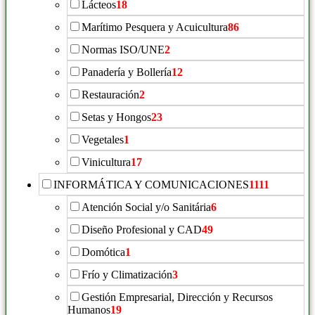
Lácteos
18
Marítimo Pesquera y Acuicultura
86
Normas ISO/UNE
2
Panadería y Bollería
12
Restauración
2
Setas y Hongos
23
Vegetales
1
Vinicultura
17
INFORMÁTICA Y COMUNICACIONES
1111
Atención Social y/o Sanitária
6
Diseño Profesional y CAD
49
Domótica
1
Frío y Climatización
3
Gestión Empresarial, Dirección y Recursos
Humanos
19