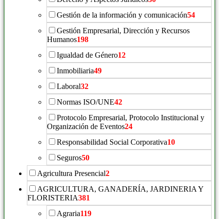
Gestión de la información y comunicación
54
Gestión Empresarial, Dirección y Recursos
Humanos
198
Igualdad de Género
12
Inmobiliaria
49
Laboral
32
Normas ISO/UNE
42
Protocolo Empresarial, Protocolo Institucional y
Organización de Eventos
24
Responsabilidad Social Corporativa
10
Seguros
50
Agricultura Presencial
2
AGRICULTURA, GANADERÍA, JARDINERIA Y
FLORISTERIA
381
Agraria
119