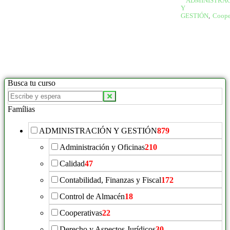
ADMINISTRA
Y
GESTIÓN
,
Coope
Busca tu curso
Famílias
ADMINISTRACIÓN Y GESTIÓN
879
Administración y Oficinas
210
Calidad
47
Contabilidad, Finanzas y Fiscal
172
Control de Almacén
18
Cooperativas
22
Derecho y Aspectos Jurídicos
30