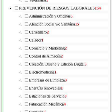
Veterinaria
1
PREVENCIÓN DE RIESGOS LABORALES
154
Administración y Oficinas
5
Atención Social y/o Sanitária
15
Carretillero
2
Celador
1
Comercio y Marketing
2
Control de Almacén
2
Creación, Diseño y Edición Digital
5
Electromedicina
1
Empresas de Limpieza
3
Energías renovables
1
Estaciones de Servicio
3
Fabricación Mecánica
4