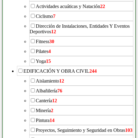
Actividades acuáticas y Natación
22
Ciclismo
7
Dirección de Instalaciones, Entidades Y Eventos
Deportivos
12
Fitness
30
Pilates
4
Yoga
15
EDIFICACIÓN Y OBRA CIVIL
244
Aislamiento
12
Albañilería
76
Cantería
12
Minería
2
Pintura
14
Proyectos, Seguimiento y Seguridad en Obras
103