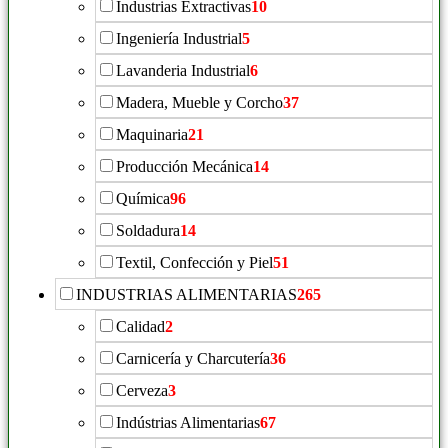
Industrias Extractivas
10
Ingeniería Industrial
5
Lavanderia Industrial
6
Madera, Mueble y Corcho
37
Maquinaria
21
Producción Mecánica
14
Química
96
Soldadura
14
Textil, Confección y Piel
51
INDUSTRIAS ALIMENTARIAS
265
Calidad
2
Carnicería y Charcutería
36
Cerveza
3
Indústrias Alimentarias
67