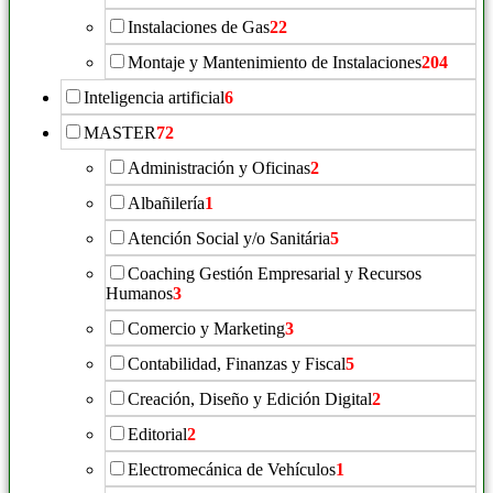
Instalaciones de Gas
22
Montaje y Mantenimiento de Instalaciones
204
Inteligencia artificial
6
MASTER
72
Administración y Oficinas
2
Albañilería
1
Atención Social y/o Sanitária
5
Coaching Gestión Empresarial y Recursos
Humanos
3
Comercio y Marketing
3
Contabilidad, Finanzas y Fiscal
5
Creación, Diseño y Edición Digital
2
Editorial
2
Electromecánica de Vehículos
1