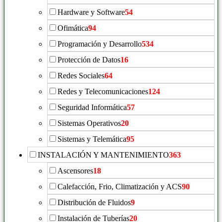
Hardware y Software
54
Ofimática
94
Programación y Desarrollo
534
Protección de Datos
16
Redes Sociales
64
Redes y Telecomunicaciones
124
Seguridad Informática
57
Sistemas Operativos
20
Sistemas y Telemática
95
INSTALACIÓN Y MANTENIMIENTO
363
Ascensores
18
Calefacción, Frio, Climatización y ACS
90
Distribución de Fluidos
9
Instalación de Tuberías
20