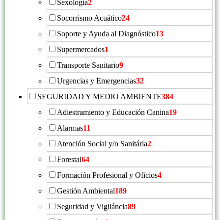
Sexología
2
Socorrismo Acuático
24
Soporte y Ayuda al Diagnóstico
13
Supermercados
1
Transporte Sanitario
9
Urgencias y Emergencias
32
SEGURIDAD Y MEDIO AMBIENTE
384
Adiestramiento y Educación Canina
19
Alarmas
11
Atención Social y/o Sanitária
2
Forestal
64
Formación Profesional y Oficios
4
Gestión Ambiental
189
Seguridad y Vigiláncia
89