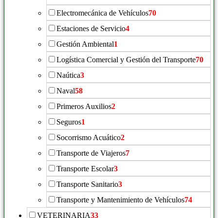
Electromecánica de Vehículos
70
Estaciones de Servicio
4
Gestión Ambiental
1
Logística Comercial y Gestión del Transporte
70
Naútica
3
Naval
58
Primeros Auxilios
2
Seguros
1
Socorrismo Acuático
2
Transporte de Viajeros
7
Transporte Escolar
3
Transporte Sanitario
3
Transporte y Mantenimiento de Vehículos
74
VETERINARIA
33