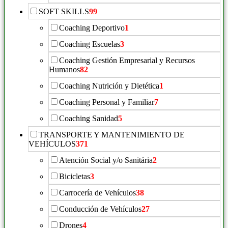
SOFT SKILLS
99
Coaching Deportivo
1
Coaching Escuelas
3
Coaching Gestión Empresarial y Recursos
Humanos
82
Coaching Nutrición y Dietética
1
Coaching Personal y Familiar
7
Coaching Sanidad
5
TRANSPORTE Y MANTENIMIENTO DE
VEHÍCULOS
371
Atención Social y/o Sanitária
2
Bicicletas
3
Carrocería de Vehículos
38
Conducción de Vehículos
27
Drones
4