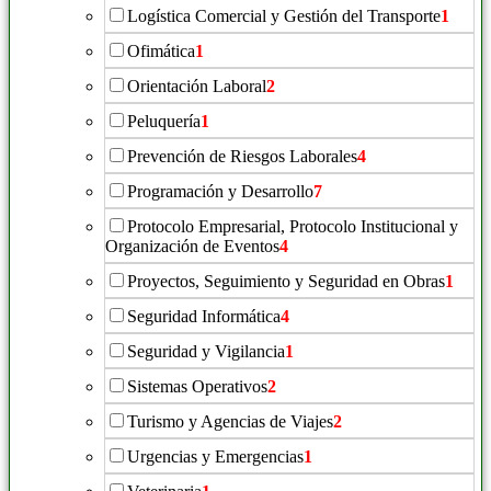
Logística Comercial y Gestión del Transporte
1
Ofimática
1
Orientación Laboral
2
Peluquería
1
Prevención de Riesgos Laborales
4
Programación y Desarrollo
7
Protocolo Empresarial, Protocolo Institucional y
Organización de Eventos
4
Proyectos, Seguimiento y Seguridad en Obras
1
Seguridad Informática
4
Seguridad y Vigilancia
1
Sistemas Operativos
2
Turismo y Agencias de Viajes
2
Urgencias y Emergencias
1