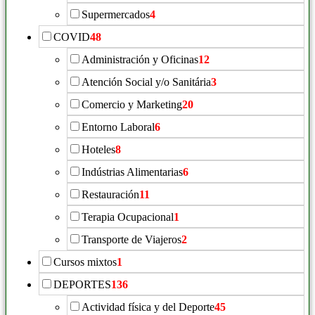
Supermercados
4
COVID
48
Administración y Oficinas
12
Atención Social y/o Sanitária
3
Comercio y Marketing
20
Entorno Laboral
6
Hoteles
8
Indústrias Alimentarias
6
Restauración
11
Terapia Ocupacional
1
Transporte de Viajeros
2
Cursos mixtos
1
DEPORTES
136
Actividad física y del Deporte
45