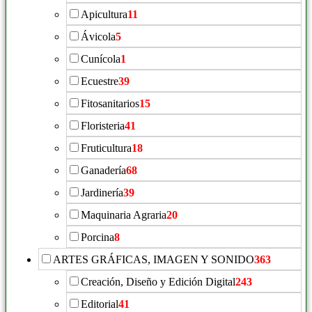
Apicultura
11
Ávicola
5
Cunícola
1
Ecuestre
39
Fitosanitarios
15
Floristeria
41
Fruticultura
18
Ganadería
68
Jardinería
39
Maquinaria Agraria
20
Porcina
8
ARTES GRÁFICAS, IMAGEN Y SONIDO
363
Creación, Diseño y Edición Digital
243
Editorial
41