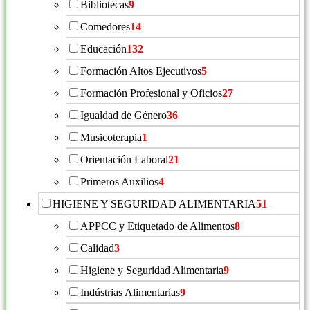
Bibliotecas
9
Comedores
14
Educación
132
Formación Altos Ejecutivos
5
Formación Profesional y Oficios
27
Igualdad de Género
36
Musicoterapia
1
Orientación Laboral
21
Primeros Auxilios
4
HIGIENE Y SEGURIDAD ALIMENTARIA
51
APPCC y Etiquetado de Alimentos
8
Calidad
3
Higiene y Seguridad Alimentaria
9
Indústrias Alimentarias
9