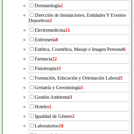
Dermatología
2
Dirección de Instalaciones, Entidades Y Eventos
Deportivos
1
Electromedicina
21
Enfermería
8
Estética, Cosmética, Masaje e Imagen Personal
6
Farmacia
22
Fisioterapia
11
Formación, Educación y Orientación Laboral
5
Geriatría y Gerontología
5
Gestión Ambiental
1
Hoteles
1
Igualdad de Género
2
Laboratorios
18