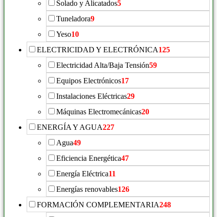
Solado y Alicatados
5
Tuneladora
9
Yeso
10
ELECTRICIDAD Y ELECTRÓNICA
125
Electricidad Alta/Baja Tensión
59
Equipos Electrónicos
17
Instalaciones Eléctricas
29
Máquinas Electromecánicas
20
ENERGÍA Y AGUA
227
Agua
49
Eficiencia Energética
47
Energía Eléctrica
11
Energías renovables
126
FORMACIÓN COMPLEMENTARIA
248