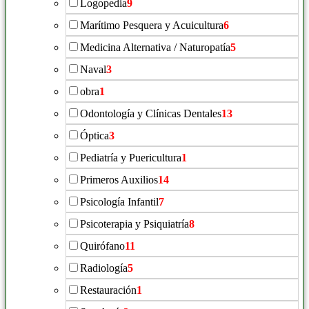
Logopedia
9
Marítimo Pesquera y Acuicultura
6
Medicina Alternativa / Naturopatía
5
Naval
3
obra
1
Odontología y Clínicas Dentales
13
Óptica
3
Pediatría y Puericultura
1
Primeros Auxilios
14
Psicología Infantil
7
Psicoterapia y Psiquiatría
8
Quirófano
11
Radiología
5
Restauración
1