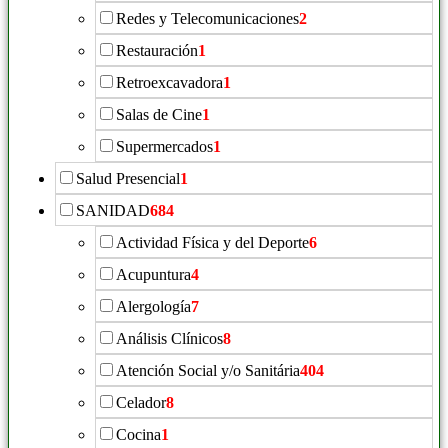
Redes y Telecomunicaciones
2
Restauración
1
Retroexcavadora
1
Salas de Cine
1
Supermercados
1
Salud Presencial
1
SANIDAD
684
Actividad Física y del Deporte
6
Acupuntura
4
Alergología
7
Análisis Clínicos
8
Atención Social y/o Sanitária
404
Celador
8
Cocina
1