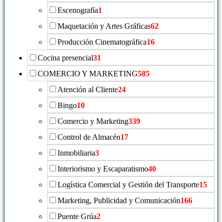
Escenografía
1
Maquetación y Artes Gráficas
62
Producción Cinematográfica
16
Cocina presencial
31
COMERCIO Y MARKETING
585
Atención al Cliente
24
Bingo
10
Comercio y Marketing
339
Control de Almacén
17
Inmobiliaria
3
Interiorismo y Escaparatismo
40
Logística Comercial y Gestión del Transporte
15
Marketing, Publicidad y Comunicación
166
Puente Grúa
2