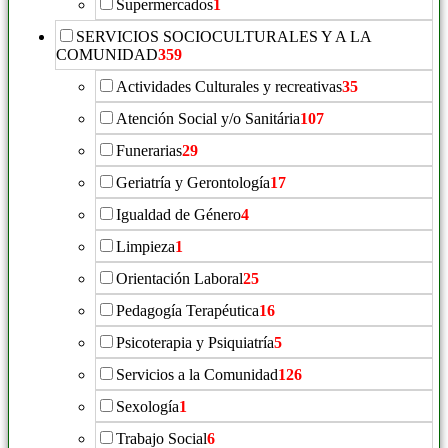
Supermercados
1
SERVICIOS SOCIOCULTURALES Y A LA
COMUNIDAD
359
Actividades Culturales y recreativas
35
Atención Social y/o Sanitária
107
Funerarias
29
Geriatría y Gerontología
17
Igualdad de Género
4
Limpieza
1
Orientación Laboral
25
Pedagogía Terapéutica
16
Psicoterapia y Psiquiatría
5
Servicios a la Comunidad
126
Sexología
1
Trabajo Social
6