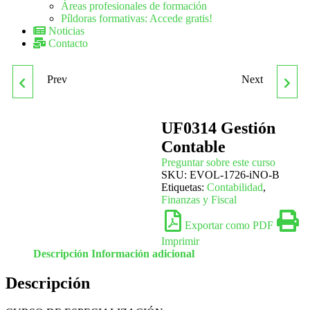
Áreas profesionales de formación
Píldoras formativas: Accede gratis!
Noticias
Contacto
Prev
Next
UF0306 ANÁLISIS DE
UF0315 GESTIÓN FISCAL
DATOS Y
UF0314 Gestión
Contable
REPRESENTACIÓN DE
Preguntar sobre este curso
SKU:
EVOL-1726-iNO-B
PLANOS
Etiquetas:
Contabilidad
,
Finanzas y Fiscal
Exportar como PDF
Imprimir
Descripción
Información adicional
Descripción