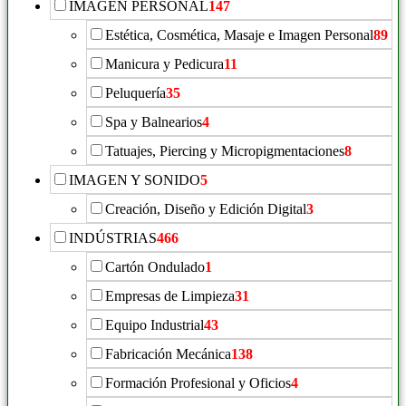
IMAGEN PERSONAL
147
Estética, Cosmética, Masaje e Imagen Personal
89
Manicura y Pedicura
11
Peluquería
35
Spa y Balnearios
4
Tatuajes, Piercing y Micropigmentaciones
8
IMAGEN Y SONIDO
5
Creación, Diseño y Edición Digital
3
INDÚSTRIAS
466
Cartón Ondulado
1
Empresas de Limpieza
31
Equipo Industrial
43
Fabricación Mecánica
138
Formación Profesional y Oficios
4