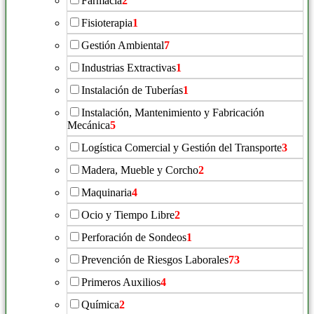
Farmacia
2
Fisioterapia
1
Gestión Ambiental
7
Industrias Extractivas
1
Instalación de Tuberías
1
Instalación, Mantenimiento y Fabricación
Mecánica
5
Logística Comercial y Gestión del Transporte
3
Madera, Mueble y Corcho
2
Maquinaria
4
Ocio y Tiempo Libre
2
Perforación de Sondeos
1
Prevención de Riesgos Laborales
73
Primeros Auxilios
4
Química
2