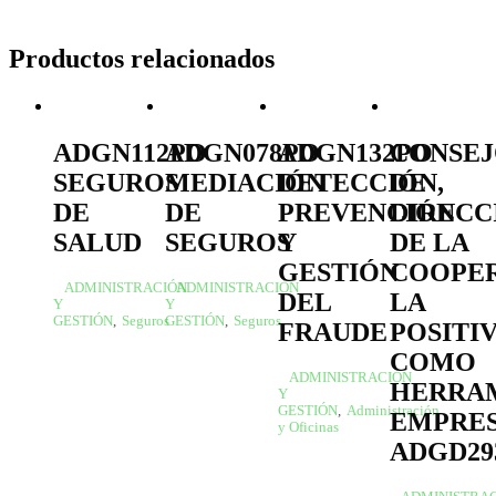
Productos relacionados
ADGN112PO
ADGN078PO
ADGN132PO
CONSE
SEGUROS
MEDIACIÓN
DETECCIÓN,
DE
DE
DE
PREVENCIÓN
DIRECC
SALUD
SEGUROS
Y
DE LA
GESTIÓN
COOPER
ADMINISTRACIÓN
ADMINISTRACIÓN
DEL
LA
Y
Y
GESTIÓN
,
Seguros
GESTIÓN
,
Seguros
FRAUDE
POSITI
COMO
ADMINISTRACIÓN
HERRA
Y
GESTIÓN
,
Administración
EMPRES
y Oficinas
ADGD29