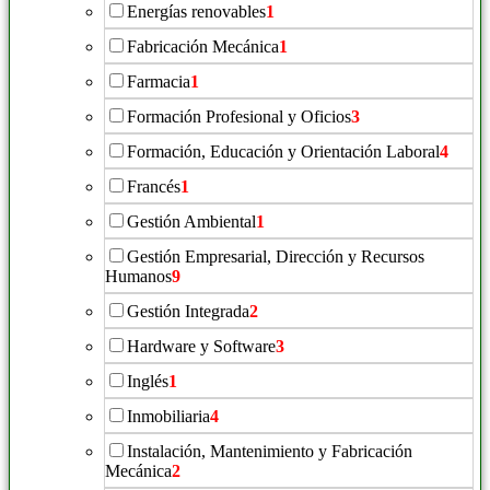
Energías renovables
1
Fabricación Mecánica
1
Farmacia
1
Formación Profesional y Oficios
3
Formación, Educación y Orientación Laboral
4
Francés
1
Gestión Ambiental
1
Gestión Empresarial, Dirección y Recursos
Humanos
9
Gestión Integrada
2
Hardware y Software
3
Inglés
1
Inmobiliaria
4
Instalación, Mantenimiento y Fabricación
Mecánica
2