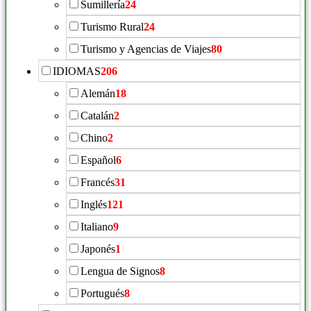
Sumillería
24
Turismo Rural
24
Turismo y Agencias de Viajes
80
IDIOMAS
206
Alemán
18
Catalán
2
Chino
2
Español
6
Francés
31
Inglés
121
Italiano
9
Japonés
1
Lengua de Signos
8
Portugués
8