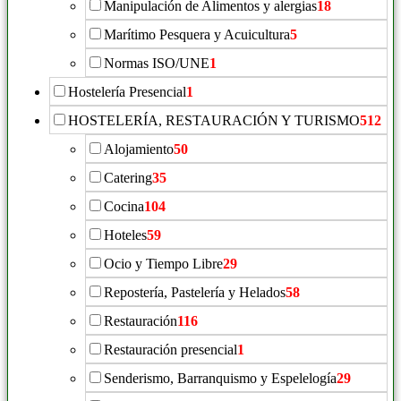
Manipulación de Alimentos y alergias
18
Marítimo Pesquera y Acuicultura
5
Normas ISO/UNE
1
Hostelería Presencial
1
HOSTELERÍA, RESTAURACIÓN Y TURISMO
512
Alojamiento
50
Catering
35
Cocina
104
Hoteles
59
Ocio y Tiempo Libre
29
Repostería, Pastelería y Helados
58
Restauración
116
Restauración presencial
1
Senderismo, Barranquismo y Espelelogía
29