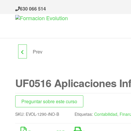
Saltar
630 066 514
al
contenido
Formacion
Cursos
de
Evolution
formación
continua
Prev
UF0507 APERTURA Y
MANTENIMIENTO DE
UF0516 Aplicaciones In
VÍAS FORESTALES
Preguntar sobre este curso
SKU:
EVOL-1290-iNO-B
Etiquetas:
Contabilidad
,
Finanz