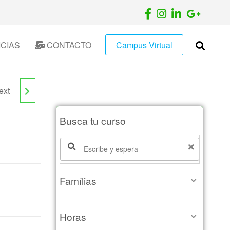
CIAS
CONTACTO
Campus Virtual
ext
Busca tu curso
Buscar productos:
IA Y
LA
Famílias
Horas