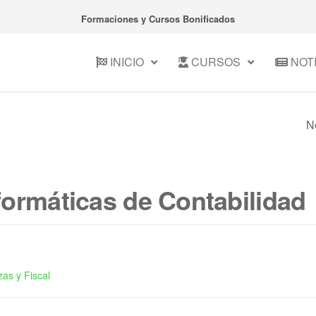
Formaciones y Cursos Bonificados
INICIO
CURSOS
NOTI
N
UF0518 GESTIÓN
AUXILIAR DE LA
formáticas de Contabilidad
CORRESPONDENC
PAQUETERÍA EN 
EMPRESA
as y Fiscal