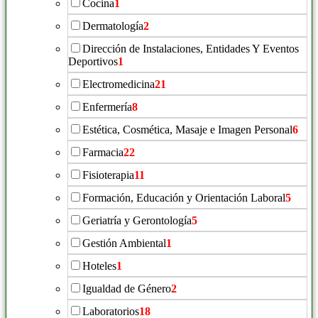
Cocina
1
Dermatología
2
Dirección de Instalaciones, Entidades Y Eventos
Deportivos
1
Electromedicina
21
Enfermería
8
Estética, Cosmética, Masaje e Imagen Personal
6
Farmacia
22
Fisioterapia
11
Formación, Educación y Orientación Laboral
5
Geriatría y Gerontología
5
Gestión Ambiental
1
Hoteles
1
Igualdad de Género
2
Laboratorios
18