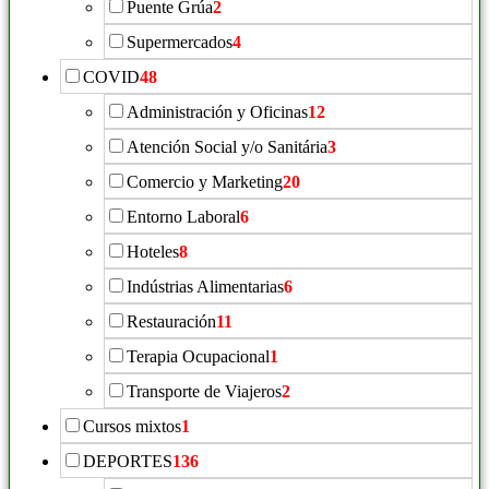
Puente Grúa
2
Supermercados
4
COVID
48
Administración y Oficinas
12
Atención Social y/o Sanitária
3
Comercio y Marketing
20
Entorno Laboral
6
Hoteles
8
Indústrias Alimentarias
6
Restauración
11
Terapia Ocupacional
1
Transporte de Viajeros
2
Cursos mixtos
1
DEPORTES
136