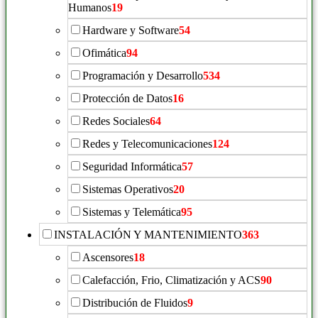
Humanos
19
Hardware y Software
54
Ofimática
94
Programación y Desarrollo
534
Protección de Datos
16
Redes Sociales
64
Redes y Telecomunicaciones
124
Seguridad Informática
57
Sistemas Operativos
20
Sistemas y Telemática
95
INSTALACIÓN Y MANTENIMIENTO
363
Ascensores
18
Calefacción, Frio, Climatización y ACS
90
Distribución de Fluidos
9