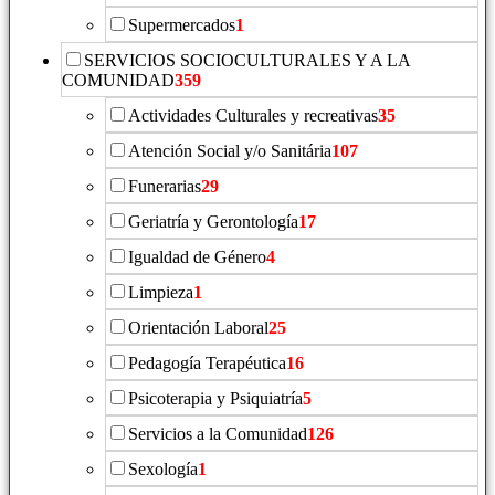
Supermercados
1
SERVICIOS SOCIOCULTURALES Y A LA
COMUNIDAD
359
Actividades Culturales y recreativas
35
Atención Social y/o Sanitária
107
Funerarias
29
Geriatría y Gerontología
17
Igualdad de Género
4
Limpieza
1
Orientación Laboral
25
Pedagogía Terapéutica
16
Psicoterapia y Psiquiatría
5
Servicios a la Comunidad
126
Sexología
1