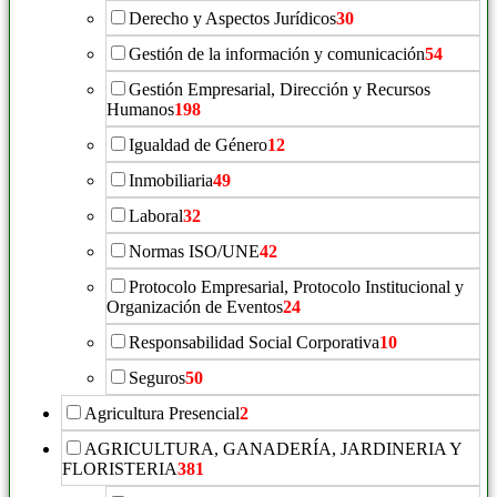
Derecho y Aspectos Jurídicos
30
Gestión de la información y comunicación
54
Gestión Empresarial, Dirección y Recursos
Humanos
198
Igualdad de Género
12
Inmobiliaria
49
Laboral
32
Normas ISO/UNE
42
Protocolo Empresarial, Protocolo Institucional y
Organización de Eventos
24
Responsabilidad Social Corporativa
10
Seguros
50
Agricultura Presencial
2
AGRICULTURA, GANADERÍA, JARDINERIA Y
FLORISTERIA
381