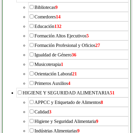
Bibliotecas
9
Comedores
14
Educación
132
Formación Altos Ejecutivos
5
Formación Profesional y Oficios
27
Igualdad de Género
36
Musicoterapia
1
Orientación Laboral
21
Primeros Auxilios
4
HIGIENE Y SEGURIDAD ALIMENTARIA
51
APPCC y Etiquetado de Alimentos
8
Calidad
3
Higiene y Seguridad Alimentaria
9
Indústrias Alimentarias
9