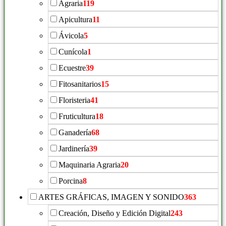
Agraria
119
Apicultura
11
Ávicola
5
Cunícola
1
Ecuestre
39
Fitosanitarios
15
Floristeria
41
Fruticultura
18
Ganadería
68
Jardinería
39
Maquinaria Agraria
20
Porcina
8
ARTES GRÁFICAS, IMAGEN Y SONIDO
363
Creación, Diseño y Edición Digital
243