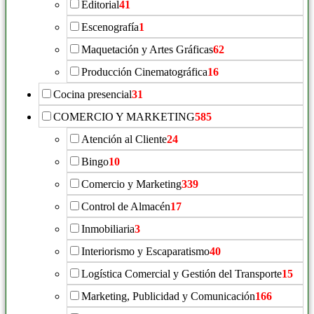
Editorial
41
Escenografía
1
Maquetación y Artes Gráficas
62
Producción Cinematográfica
16
Cocina presencial
31
COMERCIO Y MARKETING
585
Atención al Cliente
24
Bingo
10
Comercio y Marketing
339
Control de Almacén
17
Inmobiliaria
3
Interiorismo y Escaparatismo
40
Logística Comercial y Gestión del Transporte
15
Marketing, Publicidad y Comunicación
166