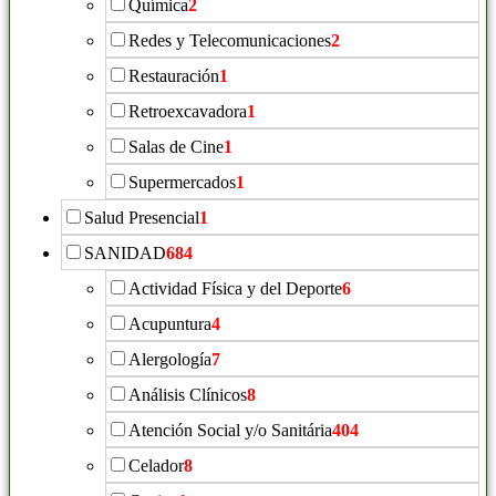
Química
2
Redes y Telecomunicaciones
2
Restauración
1
Retroexcavadora
1
Salas de Cine
1
Supermercados
1
Salud Presencial
1
SANIDAD
684
Actividad Física y del Deporte
6
Acupuntura
4
Alergología
7
Análisis Clínicos
8
Atención Social y/o Sanitária
404
Celador
8