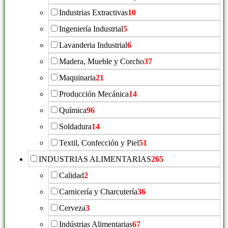
Industrias Extractivas
10
Ingeniería Industrial
5
Lavanderia Industrial
6
Madera, Mueble y Corcho
37
Maquinaria
21
Producción Mecánica
14
Química
96
Soldadura
14
Textil, Confección y Piel
51
INDUSTRIAS ALIMENTARIAS
265
Calidad
2
Carnicería y Charcutería
36
Cerveza
3
Indústrias Alimentarias
67