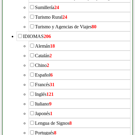
Sumillería
24
Turismo Rural
24
Turismo y Agencias de Viajes
80
IDIOMAS
206
Alemán
18
Catalán
2
Chino
2
Español
6
Francés
31
Inglés
121
Italiano
9
Japonés
1
Lengua de Signos
8
Portugués
8