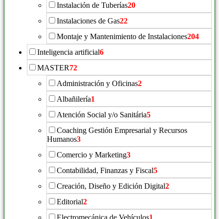
Instalación de Tuberías
20
Instalaciones de Gas
22
Montaje y Mantenimiento de Instalaciones
204
Inteligencia artificial
6
MASTER
72
Administración y Oficinas
2
Albañilería
1
Atención Social y/o Sanitária
5
Coaching Gestión Empresarial y Recursos
Humanos
3
Comercio y Marketing
3
Contabilidad, Finanzas y Fiscal
5
Creación, Diseño y Edición Digital
2
Editorial
2
Electromecánica de Vehículos
1