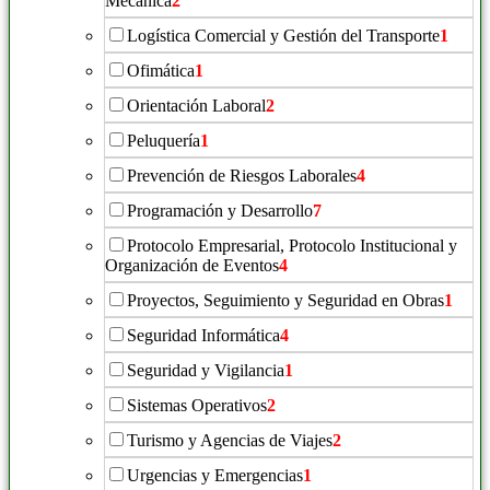
Mecánica
2
Logística Comercial y Gestión del Transporte
1
Ofimática
1
Orientación Laboral
2
Peluquería
1
Prevención de Riesgos Laborales
4
Programación y Desarrollo
7
Protocolo Empresarial, Protocolo Institucional y
Organización de Eventos
4
Proyectos, Seguimiento y Seguridad en Obras
1
Seguridad Informática
4
Seguridad y Vigilancia
1
Sistemas Operativos
2
Turismo y Agencias de Viajes
2
Urgencias y Emergencias
1