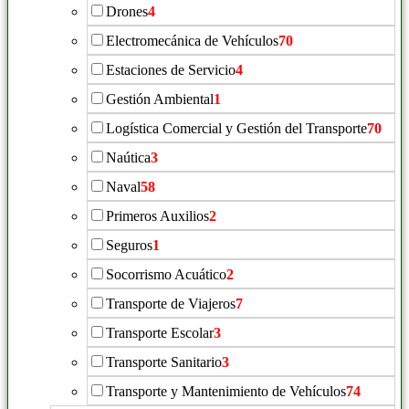
Drones
4
Electromecánica de Vehículos
70
Estaciones de Servicio
4
Gestión Ambiental
1
Logística Comercial y Gestión del Transporte
70
Naútica
3
Naval
58
Primeros Auxilios
2
Seguros
1
Socorrismo Acuático
2
Transporte de Viajeros
7
Transporte Escolar
3
Transporte Sanitario
3
Transporte y Mantenimiento de Vehículos
74