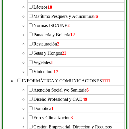
Lácteos
18
Marítimo Pesquera y Acuicultura
86
Normas ISO/UNE
2
Panadería y Bollería
12
Restauración
2
Setas y Hongos
23
Vegetales
1
Vinicultura
17
INFORMÁTICA Y COMUNICACIONES
1111
Atención Social y/o Sanitária
6
Diseño Profesional y CAD
49
Domótica
1
Frío y Climatización
3
Gestión Empresarial, Dirección y Recursos