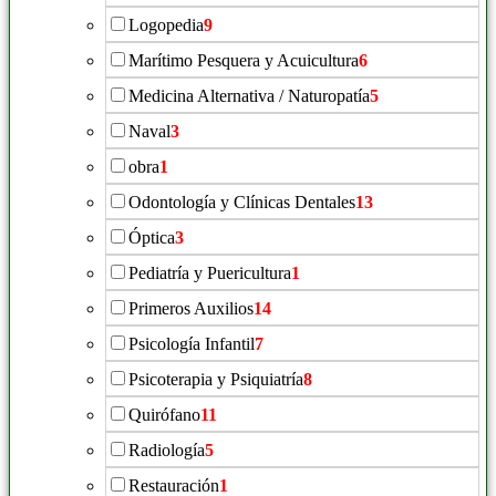
Logopedia
9
Marítimo Pesquera y Acuicultura
6
Medicina Alternativa / Naturopatía
5
Naval
3
obra
1
Odontología y Clínicas Dentales
13
Óptica
3
Pediatría y Puericultura
1
Primeros Auxilios
14
Psicología Infantil
7
Psicoterapia y Psiquiatría
8
Quirófano
11
Radiología
5
Restauración
1