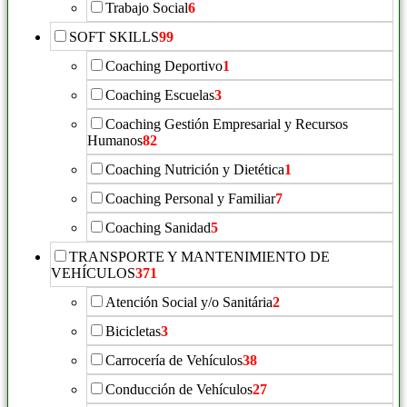
Trabajo Social
6
SOFT SKILLS
99
Coaching Deportivo
1
Coaching Escuelas
3
Coaching Gestión Empresarial y Recursos
Humanos
82
Coaching Nutrición y Dietética
1
Coaching Personal y Familiar
7
Coaching Sanidad
5
TRANSPORTE Y MANTENIMIENTO DE
VEHÍCULOS
371
Atención Social y/o Sanitária
2
Bicicletas
3
Carrocería de Vehículos
38
Conducción de Vehículos
27