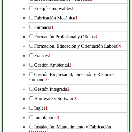
Energías renovables
1
Fabricación Mecánica
1
Farmacia
1
Formación Profesional y Oficios
3
Formación, Educación y Orientación Laboral
4
Francés
1
Gestión Ambiental
1
Gestión Empresarial, Dirección y Recursos
Humanos
9
Gestión Integrada
2
Hardware y Software
3
Inglés
1
Inmobiliaria
4
Instalación, Mantenimiento y Fabricación