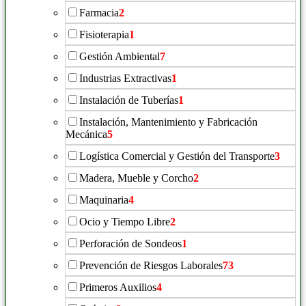
Farmacia
2
Fisioterapia
1
Gestión Ambiental
7
Industrias Extractivas
1
Instalación de Tuberías
1
Instalación, Mantenimiento y Fabricación
Mecánica
5
Logística Comercial y Gestión del Transporte
3
Madera, Mueble y Corcho
2
Maquinaria
4
Ocio y Tiempo Libre
2
Perforación de Sondeos
1
Prevención de Riesgos Laborales
73
Primeros Auxilios
4