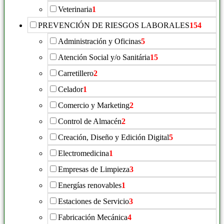
Veterinaria
1
PREVENCIÓN DE RIESGOS LABORALES
154
Administración y Oficinas
5
Atención Social y/o Sanitária
15
Carretillero
2
Celador
1
Comercio y Marketing
2
Control de Almacén
2
Creación, Diseño y Edición Digital
5
Electromedicina
1
Empresas de Limpieza
3
Energías renovables
1
Estaciones de Servicio
3
Fabricación Mecánica
4