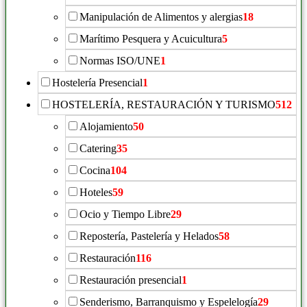
Manipulación de Alimentos y alergias
18
Marítimo Pesquera y Acuicultura
5
Normas ISO/UNE
1
Hostelería Presencial
1
HOSTELERÍA, RESTAURACIÓN Y TURISMO
512
Alojamiento
50
Catering
35
Cocina
104
Hoteles
59
Ocio y Tiempo Libre
29
Repostería, Pastelería y Helados
58
Restauración
116
Restauración presencial
1
Senderismo, Barranquismo y Espelelogía
29