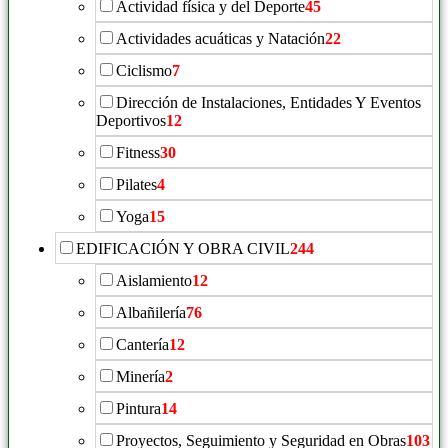
Actividad física y del Deporte
45
Actividades acuáticas y Natación
22
Ciclismo
7
Dirección de Instalaciones, Entidades Y Eventos
Deportivos
12
Fitness
30
Pilates
4
Yoga
15
EDIFICACIÓN Y OBRA CIVIL
244
Aislamiento
12
Albañilería
76
Cantería
12
Minería
2
Pintura
14
Proyectos, Seguimiento y Seguridad en Obras
103