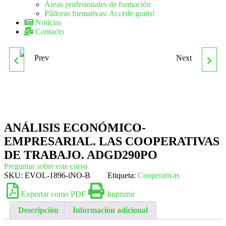
Áreas profesionales de formación
Píldoras formativas: Accede gratis!
Noticias
Contacto
Prev
Next
INGENIERIA DE
GESTION DE SITIOS
CALIDAD. ADGD160PO
WEB. ADGG027PO
ANÁLISIS ECONÓMICO-
EMPRESARIAL. LAS COOPERATIVAS
DE TRABAJO. ADGD290PO
Preguntar sobre este curso
SKU:
EVOL-1896-iNO-B
Etiqueta:
Cooperativas
Exportar como PDF
Imprimir
Descripción
Información adicional