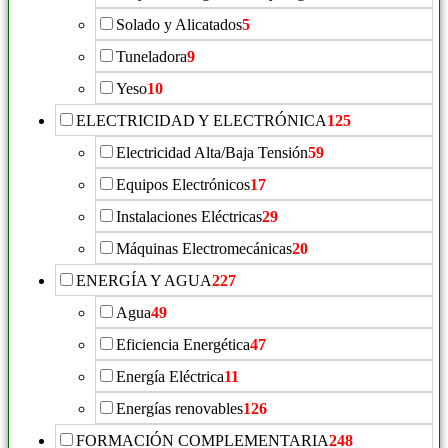
Solado y Alicatados
5
Tuneladora
9
Yeso
10
ELECTRICIDAD Y ELECTRÓNICA
125
Electricidad Alta/Baja Tensión
59
Equipos Electrónicos
17
Instalaciones Eléctricas
29
Máquinas Electromecánicas
20
ENERGÍA Y AGUA
227
Agua
49
Eficiencia Energética
47
Energía Eléctrica
11
Energías renovables
126
FORMACIÓN COMPLEMENTARIA
248