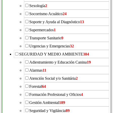
Sexología
2
Socorrismo Acuático
24
Soporte y Ayuda al Diagnóstico
13
Supermercados
1
Transporte Sanitario
9
Urgencias y Emergencias
32
SEGURIDAD Y MEDIO AMBIENTE
384
Adiestramiento y Educación Canina
19
Alarmas
11
Atención Social y/o Sanitária
2
Forestal
64
Formación Profesional y Oficios
4
Gestión Ambiental
189
Seguridad y Vigiláncia
89