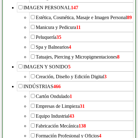
IMAGEN PERSONAL
147
Estética, Cosmética, Masaje e Imagen Personal
89
Manicura y Pedicura
11
Peluquería
35
Spa y Balnearios
4
Tatuajes, Piercing y Micropigmentaciones
8
IMAGEN Y SONIDO
5
Creación, Diseño y Edición Digital
3
INDÚSTRIAS
466
Cartón Ondulado
1
Empresas de Limpieza
31
Equipo Industrial
43
Fabricación Mecánica
138
Formación Profesional y Oficios
4