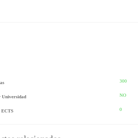
300
as
NO
r Universidad
0
s ECTS