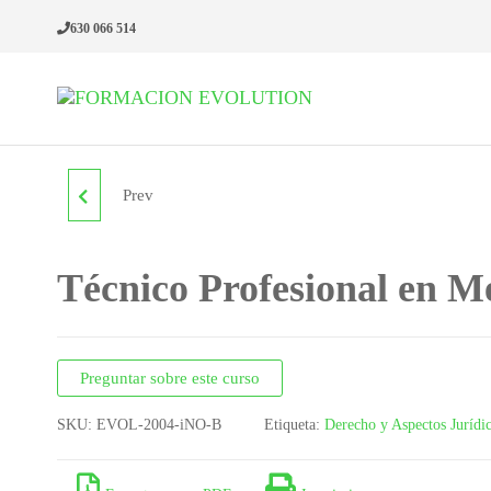
630 066 514
Formacion
Cursos de
formación
Evolution
continua
Prev
TÉCNICO
PROFESIONAL EN
Técnico Profesional en M
MEDIACIÓN LABORAL
Preguntar sobre este curso
SKU:
EVOL-2004-iNO-B
Etiqueta:
Derecho y Aspectos Jurídi