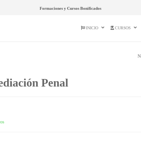
Formaciones y Cursos Bonificados
INICIO
CURSOS
N
TÉCNICO
PROFESIONAL E
ediación Penal
MICROSOFT EXC
2016 BUSINESS
INTELLIGENCE
cos