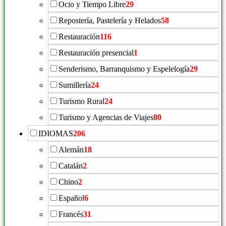
Ocio y Tiempo Libre
29
Repostería, Pastelería y Helados
58
Restauración
116
Restauración presencial
1
Senderismo, Barranquismo y Espelelogía
29
Sumillería
24
Turismo Rural
24
Turismo y Agencias de Viajes
80
IDIOMAS
206
Alemán
18
Catalán
2
Chino
2
Español
6
Francés
31