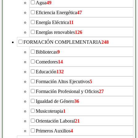
Agua
49
Eficiencia Energética
47
Energía Eléctrica
11
Energías renovables
126
FORMACIÓN COMPLEMENTARIA
248
Bibliotecas
9
Comedores
14
Educación
132
Formación Altos Ejecutivos
5
Formación Profesional y Oficios
27
Igualdad de Género
36
Musicoterapia
1
Orientación Laboral
21
Primeros Auxilios
4