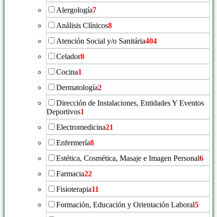
Alergología
7
Análisis Clínicos
8
Atención Social y/o Sanitária
404
Celador
8
Cocina
1
Dermatología
2
Dirección de Instalaciones, Entidades Y Eventos
Deportivos
1
Electromedicina
21
Enfermería
8
Estética, Cosmética, Masaje e Imagen Personal
6
Farmacia
22
Fisioterapia
11
Formación, Educación y Orientación Laboral
5