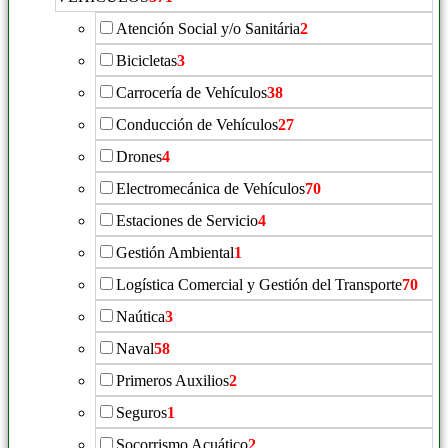
Atención Social y/o Sanitária
2
Bicicletas
3
Carrocería de Vehículos
38
Conducción de Vehículos
27
Drones
4
Electromecánica de Vehículos
70
Estaciones de Servicio
4
Gestión Ambiental
1
Logística Comercial y Gestión del Transporte
70
Naútica
3
Naval
58
Primeros Auxilios
2
Seguros
1
Socorrismo Acuático
2