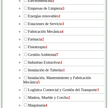
Electromedicina
1
Empresas de Limpieza
3
Energías renovables
1
Estaciones de Servicio
3
Fabricación Mecánica
4
Farmacia
2
Fisioterapia
1
Gestión Ambiental
7
Industrias Extractivas
1
Instalación de Tuberías
1
Instalación, Mantenimiento y Fabricación
Mecánica
5
Logística Comercial y Gestión del Transporte
3
Madera, Mueble y Corcho
2
Maquinaria
4