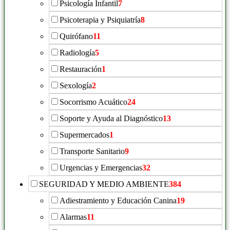
Psicología Infantil
7
Psicoterapia y Psiquiatría
8
Quirófano
11
Radiología
5
Restauración
1
Sexología
2
Socorrismo Acuático
24
Soporte y Ayuda al Diagnóstico
13
Supermercados
1
Transporte Sanitario
9
Urgencias y Emergencias
32
SEGURIDAD Y MEDIO AMBIENTE
384
Adiestramiento y Educación Canina
19
Alarmas
11