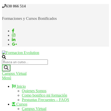
Saltar
630 066 514
al
contenido
Formaciones y Cursos Bonificados
Formacion Evolution
Cursos de formación continua
Búsqueda
de
productos
Campus Virtual
Menú
Inicio
Quienes Somos
Como bonifico mi formación
Preguntas Frecuentes – FAQS
Cursos
Campus Virtual