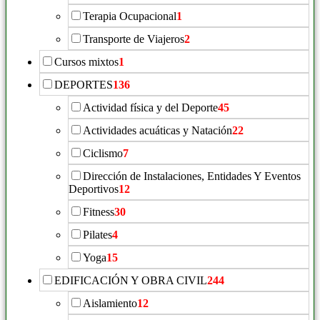
Terapia Ocupacional
1
Transporte de Viajeros
2
Cursos mixtos
1
DEPORTES
136
Actividad física y del Deporte
45
Actividades acuáticas y Natación
22
Ciclismo
7
Dirección de Instalaciones, Entidades Y Eventos
Deportivos
12
Fitness
30
Pilates
4
Yoga
15
EDIFICACIÓN Y OBRA CIVIL
244
Aislamiento
12