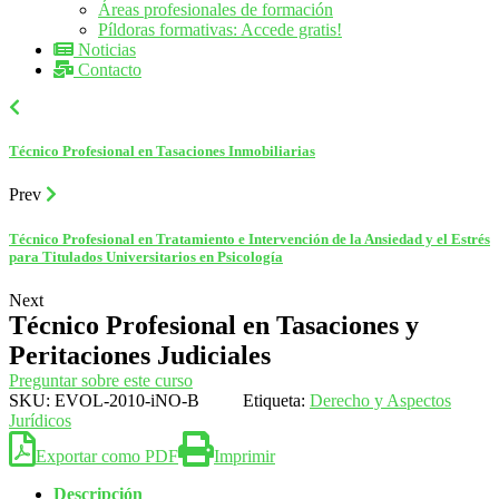
Áreas profesionales de formación
Píldoras formativas: Accede gratis!
Noticias
Contacto
Técnico Profesional en Tasaciones Inmobiliarias
Prev
Técnico Profesional en Tratamiento e Intervención de la Ansiedad y el Estrés
para Titulados Universitarios en Psicología
Next
Técnico Profesional en Tasaciones y
Peritaciones Judiciales
Preguntar sobre este curso
SKU:
EVOL-2010-iNO-B
Etiqueta:
Derecho y Aspectos
Jurídicos
Exportar como PDF
Imprimir
Descripción