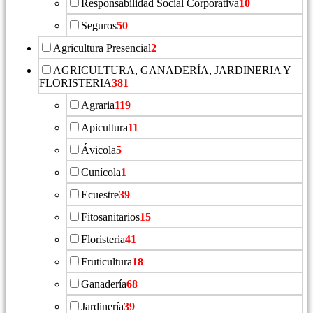
Responsabilidad Social Corporativa
10
Seguros
50
Agricultura Presencial
2
AGRICULTURA, GANADERÍA, JARDINERIA Y
FLORISTERIA
381
Agraria
119
Apicultura
11
Ávicola
5
Cunícola
1
Ecuestre
39
Fitosanitarios
15
Floristeria
41
Fruticultura
18
Ganadería
68
Jardinería
39