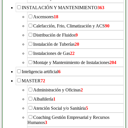
INSTALACIÓN Y MANTENIMIENTO
363
Ascensores
18
Calefacción, Frio, Climatización y ACS
90
Distribución de Fluidos
9
Instalación de Tuberías
20
Instalaciones de Gas
22
Montaje y Mantenimiento de Instalaciones
204
Inteligencia artificial
6
MASTER
72
Administración y Oficinas
2
Albañilería
1
Atención Social y/o Sanitária
5
Coaching Gestión Empresarial y Recursos
Humanos
3