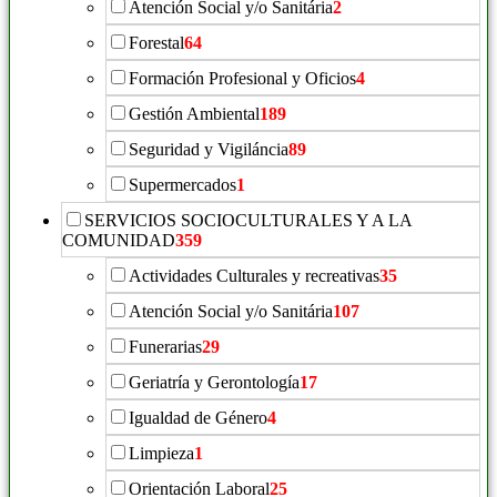
Atención Social y/o Sanitária
2
Forestal
64
Formación Profesional y Oficios
4
Gestión Ambiental
189
Seguridad y Vigiláncia
89
Supermercados
1
SERVICIOS SOCIOCULTURALES Y A LA
COMUNIDAD
359
Actividades Culturales y recreativas
35
Atención Social y/o Sanitária
107
Funerarias
29
Geriatría y Gerontología
17
Igualdad de Género
4
Limpieza
1
Orientación Laboral
25