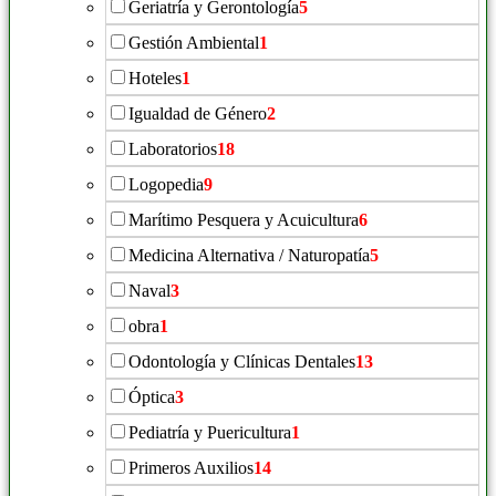
Geriatría y Gerontología
5
Gestión Ambiental
1
Hoteles
1
Igualdad de Género
2
Laboratorios
18
Logopedia
9
Marítimo Pesquera y Acuicultura
6
Medicina Alternativa / Naturopatía
5
Naval
3
obra
1
Odontología y Clínicas Dentales
13
Óptica
3
Pediatría y Puericultura
1
Primeros Auxilios
14