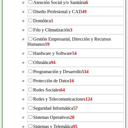
Atención Social y/o Sanitária
6
Diseño Profesional y CAD
49
Domótica
1
Frío y Climatización
3
Gestión Empresarial, Dirección y Recursos
Humanos
19
Hardware y Software
54
Ofimática
94
Programación y Desarrollo
534
Protección de Datos
16
Redes Sociales
64
Redes y Telecomunicaciones
124
Seguridad Informática
57
Sistemas Operativos
20
Sistemas y Telemática
95