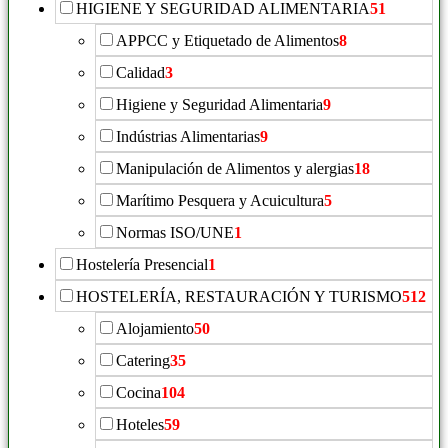
HIGIENE Y SEGURIDAD ALIMENTARIA
51
APPCC y Etiquetado de Alimentos
8
Calidad
3
Higiene y Seguridad Alimentaria
9
Indústrias Alimentarias
9
Manipulación de Alimentos y alergias
18
Marítimo Pesquera y Acuicultura
5
Normas ISO/UNE
1
Hostelería Presencial
1
HOSTELERÍA, RESTAURACIÓN Y TURISMO
512
Alojamiento
50
Catering
35
Cocina
104
Hoteles
59