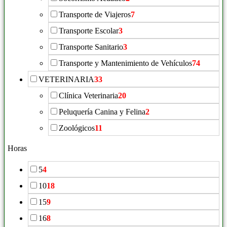
Transporte de Viajeros
7
Transporte Escolar
3
Transporte Sanitario
3
Transporte y Mantenimiento de Vehículos
74
VETERINARIA
33
Clínica Veterinaria
20
Peluquería Canina y Felina
2
Zoológicos
11
Horas
5
4
10
18
15
9
16
8