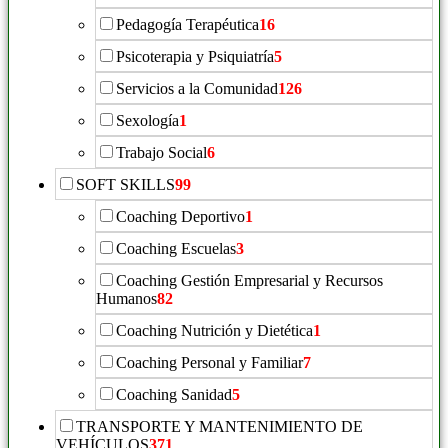
Pedagogía Terapéutica
16
Psicoterapia y Psiquiatría
5
Servicios a la Comunidad
126
Sexología
1
Trabajo Social
6
SOFT SKILLS
99
Coaching Deportivo
1
Coaching Escuelas
3
Coaching Gestión Empresarial y Recursos
Humanos
82
Coaching Nutrición y Dietética
1
Coaching Personal y Familiar
7
Coaching Sanidad
5
TRANSPORTE Y MANTENIMIENTO DE
VEHÍCULOS
371