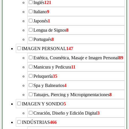
Inglés
121
Italiano
9
Japonés
1
Lengua de Signos
8
Portugués
8
IMAGEN PERSONAL
147
Estética, Cosmética, Masaje e Imagen Personal
89
Manicura y Pedicura
11
Peluquería
35
Spa y Balnearios
4
Tatuajes, Piercing y Micropigmentaciones
8
IMAGEN Y SONIDO
5
Creación, Diseño y Edición Digital
3
INDÚSTRIAS
466