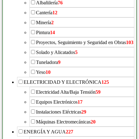
Albañilería
76
Cantería
12
Minería
2
Pintura
14
Proyectos, Seguimiento y Seguridad en Obras
103
Solado y Alicatados
5
Tuneladora
9
Yeso
10
ELECTRICIDAD Y ELECTRÓNICA
125
Electricidad Alta/Baja Tensión
59
Equipos Electrónicos
17
Instalaciones Eléctricas
29
Máquinas Electromecánicas
20
ENERGÍA Y AGUA
227