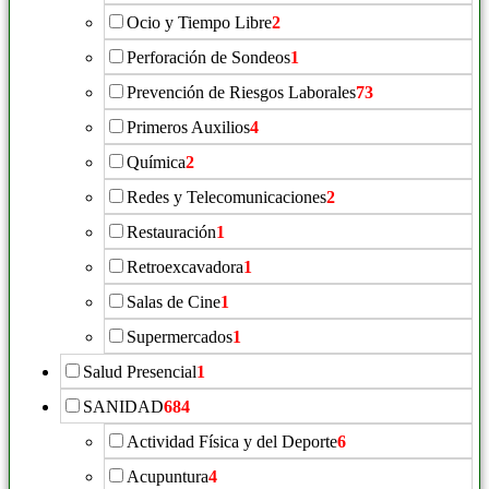
Ocio y Tiempo Libre
2
Perforación de Sondeos
1
Prevención de Riesgos Laborales
73
Primeros Auxilios
4
Química
2
Redes y Telecomunicaciones
2
Restauración
1
Retroexcavadora
1
Salas de Cine
1
Supermercados
1
Salud Presencial
1
SANIDAD
684
Actividad Física y del Deporte
6
Acupuntura
4