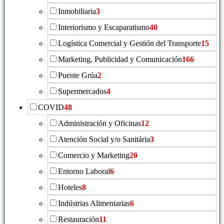
Inmobiliaria
3
Interiorismo y Escaparatismo
40
Logística Comercial y Gestión del Transporte
15
Marketing, Publicidad y Comunicación
166
Puente Grúa
2
Supermercados
4
COVID
48
Administración y Oficinas
12
Atención Social y/o Sanitária
3
Comercio y Marketing
20
Entorno Laboral
6
Hoteles
8
Indústrias Alimentarias
6
Restauración
11