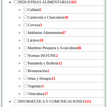
INDUSTRIAS ALIMENTARIAS
265
Calidad
2
Carnicería y Charcutería
36
Cerveza
3
Indústrias Alimentarias
67
Lácteos
18
Marítimo Pesquera y Acuicultura
86
Normas ISO/UNE
2
Panadería y Bollería
12
Restauración
2
Setas y Hongos
23
Vegetales
1
Vinicultura
17
INFORMÁTICA Y COMUNICACIONES
1111