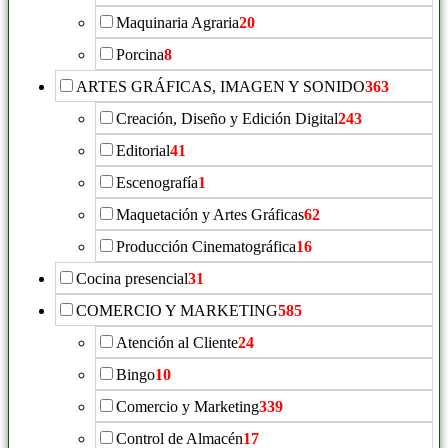
Maquinaria Agraria
20
Porcina
8
ARTES GRÁFICAS, IMAGEN Y SONIDO
363
Creación, Diseño y Edición Digital
243
Editorial
41
Escenografía
1
Maquetación y Artes Gráficas
62
Producción Cinematográfica
16
Cocina presencial
31
COMERCIO Y MARKETING
585
Atención al Cliente
24
Bingo
10
Comercio y Marketing
339
Control de Almacén
17