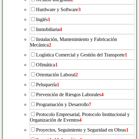
Hardware y Software
3
Inglés
1
Inmobiliaria
4
Instalación, Mantenimiento y Fabricación
Mecánica
2
Logística Comercial y Gestión del Transporte
1
Ofimática
1
Orientación Laboral
2
Peluquería
1
Prevención de Riesgos Laborales
4
Programación y Desarrollo
7
Protocolo Empresarial, Protocolo Institucional y
Organización de Eventos
4
Proyectos, Seguimiento y Seguridad en Obras
1