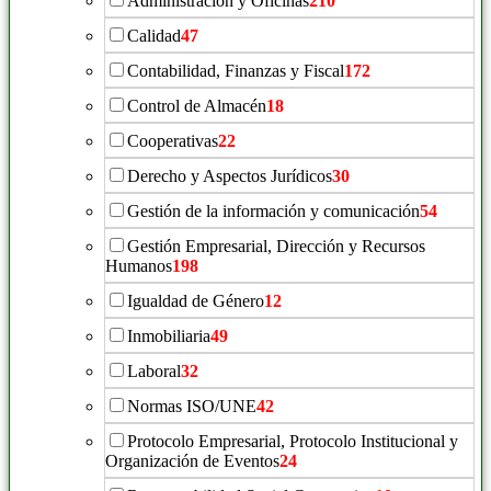
Administración y Oficinas
210
Calidad
47
Contabilidad, Finanzas y Fiscal
172
Control de Almacén
18
Cooperativas
22
Derecho y Aspectos Jurídicos
30
Gestión de la información y comunicación
54
Gestión Empresarial, Dirección y Recursos
Humanos
198
Igualdad de Género
12
Inmobiliaria
49
Laboral
32
Normas ISO/UNE
42
Protocolo Empresarial, Protocolo Institucional y
Organización de Eventos
24