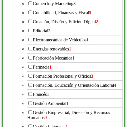
Comercio y Marketing
3
Contabilidad, Finanzas y Fiscal
5
Creación, Diseño y Edición Digital
2
Editorial
2
Electromecánica de Vehículos
1
Energías renovables
1
Fabricación Mecánica
1
Farmacia
1
Formación Profesional y Oficios
3
Formación, Educación y Orientación Laboral
4
Francés
1
Gestión Ambiental
1
Gestión Empresarial, Dirección y Recursos
Humanos
9
Gestión Integrada
2