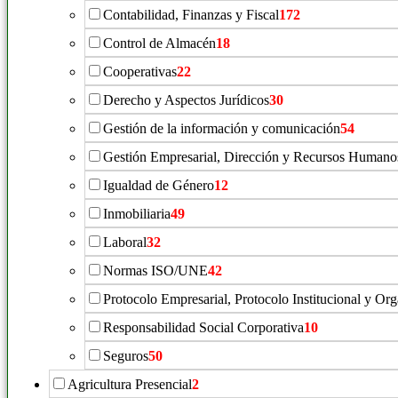
Contabilidad, Finanzas y Fiscal
172
Control de Almacén
18
Cooperativas
22
Derecho y Aspectos Jurídicos
30
Gestión de la información y comunicación
54
Gestión Empresarial, Dirección y Recursos Humano
Igualdad de Género
12
Inmobiliaria
49
Laboral
32
Normas ISO/UNE
42
Protocolo Empresarial, Protocolo Institucional y Or
Responsabilidad Social Corporativa
10
Seguros
50
Agricultura Presencial
2