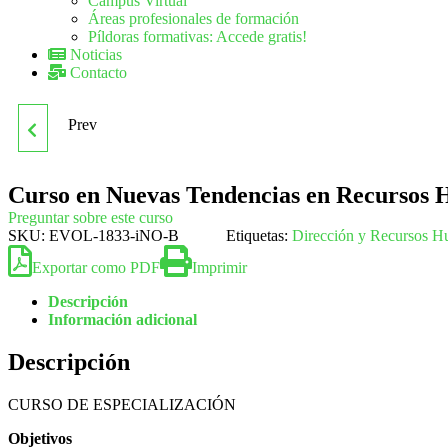
Campus Virtual
Áreas profesionales de formación
Píldoras formativas: Accede gratis!
Noticias
Contacto
Prev
CURSO EN
NEGOCIACIÓN,
Curso en Nuevas Tendencias en Recursos
Preguntar sobre este curso
LIDERAZGO Y
SKU:
EVOL-1833-iNO-B
Etiquetas:
Dirección y Recursos 
Exportar como PDF
Imprimir
COMUNICACIÓN EN LA
Descripción
Información adicional
EMPRESA
Descripción
CURSO DE ESPECIALIZACIÓN
Objetivos