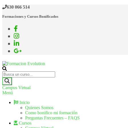
Saltar
630 066 514
al
Formaciones y Cursos Bonificados
contenido
Formacion Evolution
Cursos de formación continua
Búsqueda
de
productos
Campus Virtual
Menú
Inicio
Quienes Somos
Como bonifico mi formación
Preguntas Frecuentes – FAQS
Cursos