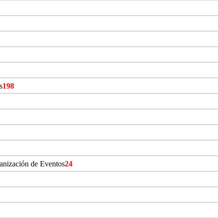
s
198
ganización de Eventos
24