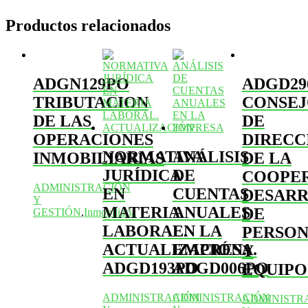
Productos relacionados
ADGN129PO
ADGD29
TRIBUTACION
CONSE
DE LAS
DE
OPERACIONES
DIRECC
NORMATIVA
ANÁLISIS
INMOBILIARIAS
DE LA
JURÍDICA
DE
COOPER
ADMINISTRACIÓN
EN
CUENTAS
DESAR
Y
MATERIA
ANUALES
DE
GESTIÓN
,
Inmobiliaria
LABORAL.
EN LA
PERSON
ACTUALIZACIÓN.
EMPRESA.
Y
ADGD193PO
ADGD006PO
EQUIPO
ADMINISTRACIÓN
ADMINISTRACIÓN
ADMINISTR