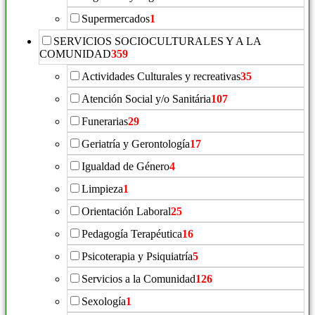
Supermercados
1
SERVICIOS SOCIOCULTURALES Y A LA
COMUNIDAD
359
Actividades Culturales y recreativas
35
Atención Social y/o Sanitária
107
Funerarias
29
Geriatría y Gerontología
17
Igualdad de Género
4
Limpieza
1
Orientación Laboral
25
Pedagogía Terapéutica
16
Psicoterapia y Psiquiatría
5
Servicios a la Comunidad
126
Sexología
1