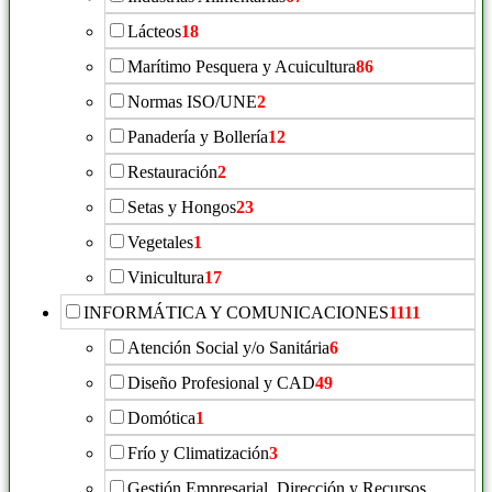
Lácteos
18
Marítimo Pesquera y Acuicultura
86
Normas ISO/UNE
2
Panadería y Bollería
12
Restauración
2
Setas y Hongos
23
Vegetales
1
Vinicultura
17
INFORMÁTICA Y COMUNICACIONES
1111
Atención Social y/o Sanitária
6
Diseño Profesional y CAD
49
Domótica
1
Frío y Climatización
3
Gestión Empresarial, Dirección y Recursos