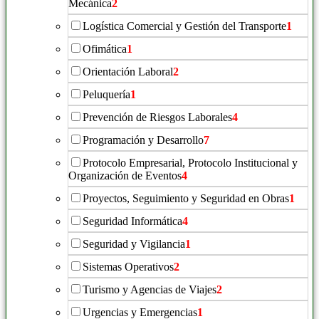
Mecánica
2
Logística Comercial y Gestión del Transporte
1
Ofimática
1
Orientación Laboral
2
Peluquería
1
Prevención de Riesgos Laborales
4
Programación y Desarrollo
7
Protocolo Empresarial, Protocolo Institucional y
Organización de Eventos
4
Proyectos, Seguimiento y Seguridad en Obras
1
Seguridad Informática
4
Seguridad y Vigilancia
1
Sistemas Operativos
2
Turismo y Agencias de Viajes
2
Urgencias y Emergencias
1