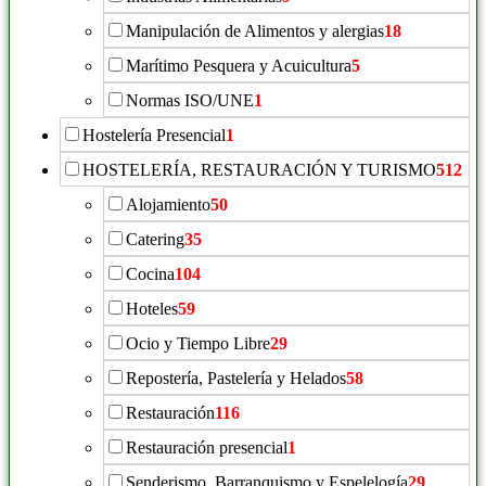
Manipulación de Alimentos y alergias
18
Marítimo Pesquera y Acuicultura
5
Normas ISO/UNE
1
Hostelería Presencial
1
HOSTELERÍA, RESTAURACIÓN Y TURISMO
512
Alojamiento
50
Catering
35
Cocina
104
Hoteles
59
Ocio y Tiempo Libre
29
Repostería, Pastelería y Helados
58
Restauración
116
Restauración presencial
1
Senderismo, Barranquismo y Espelelogía
29