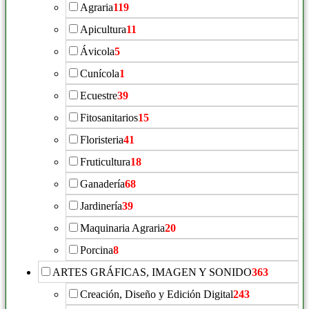
Agraria
119
Apicultura
11
Ávicola
5
Cunícola
1
Ecuestre
39
Fitosanitarios
15
Floristeria
41
Fruticultura
18
Ganadería
68
Jardinería
39
Maquinaria Agraria
20
Porcina
8
ARTES GRÁFICAS, IMAGEN Y SONIDO
363
Creación, Diseño y Edición Digital
243