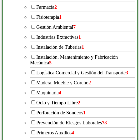
Farmacia
2
Fisioterapia
1
Gestión Ambiental
7
Industrias Extractivas
1
Instalación de Tuberías
1
Instalación, Mantenimiento y Fabricación
Mecánica
5
Logística Comercial y Gestión del Transporte
3
Madera, Mueble y Corcho
2
Maquinaria
4
Ocio y Tiempo Libre
2
Perforación de Sondeos
1
Prevención de Riesgos Laborales
73
Primeros Auxilios
4