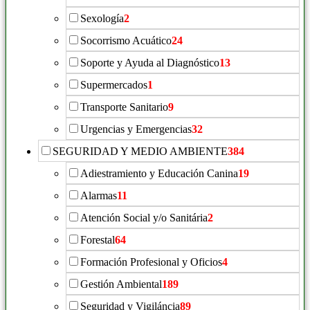
Sexología
2
Socorrismo Acuático
24
Soporte y Ayuda al Diagnóstico
13
Supermercados
1
Transporte Sanitario
9
Urgencias y Emergencias
32
SEGURIDAD Y MEDIO AMBIENTE
384
Adiestramiento y Educación Canina
19
Alarmas
11
Atención Social y/o Sanitária
2
Forestal
64
Formación Profesional y Oficios
4
Gestión Ambiental
189
Seguridad y Vigiláncia
89