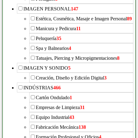
IMAGEN PERSONAL
147
Estética, Cosmética, Masaje e Imagen Personal
89
Manicura y Pedicura
11
Peluquería
35
Spa y Balnearios
4
Tatuajes, Piercing y Micropigmentaciones
8
IMAGEN Y SONIDO
5
Creación, Diseño y Edición Digital
3
INDÚSTRIAS
466
Cartón Ondulado
1
Empresas de Limpieza
31
Equipo Industrial
43
Fabricación Mecánica
138
Formación Profesional y Oficios
4