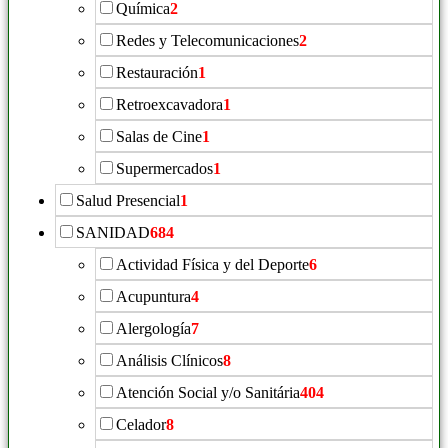
Química
2
Redes y Telecomunicaciones
2
Restauración
1
Retroexcavadora
1
Salas de Cine
1
Supermercados
1
Salud Presencial
1
SANIDAD
684
Actividad Física y del Deporte
6
Acupuntura
4
Alergología
7
Análisis Clínicos
8
Atención Social y/o Sanitária
404
Celador
8