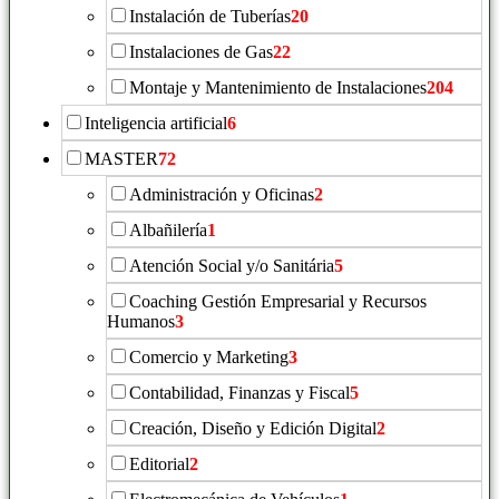
Instalación de Tuberías
20
Instalaciones de Gas
22
Montaje y Mantenimiento de Instalaciones
204
Inteligencia artificial
6
MASTER
72
Administración y Oficinas
2
Albañilería
1
Atención Social y/o Sanitária
5
Coaching Gestión Empresarial y Recursos
Humanos
3
Comercio y Marketing
3
Contabilidad, Finanzas y Fiscal
5
Creación, Diseño y Edición Digital
2
Editorial
2