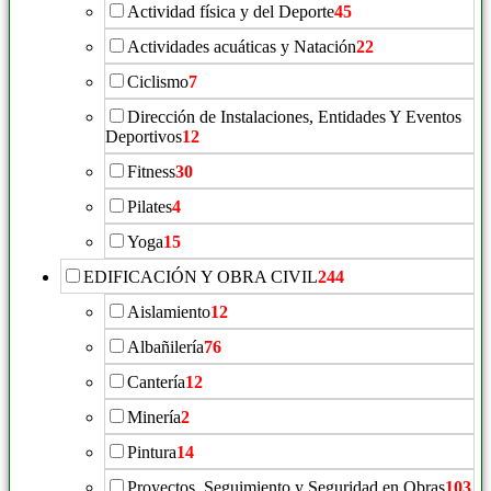
Actividad física y del Deporte
45
Actividades acuáticas y Natación
22
Ciclismo
7
Dirección de Instalaciones, Entidades Y Eventos
Deportivos
12
Fitness
30
Pilates
4
Yoga
15
EDIFICACIÓN Y OBRA CIVIL
244
Aislamiento
12
Albañilería
76
Cantería
12
Minería
2
Pintura
14
Proyectos, Seguimiento y Seguridad en Obras
103