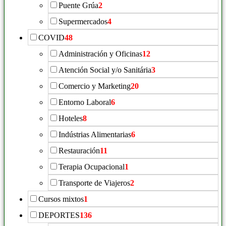
Puente Grúa
2
Supermercados
4
COVID
48
Administración y Oficinas
12
Atención Social y/o Sanitária
3
Comercio y Marketing
20
Entorno Laboral
6
Hoteles
8
Indústrias Alimentarias
6
Restauración
11
Terapia Ocupacional
1
Transporte de Viajeros
2
Cursos mixtos
1
DEPORTES
136