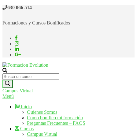
Saltar
630 066 514
al
contenido
Formaciones y Cursos Bonificados
Formacion Evolution
Cursos de formación continua
Búsqueda
de
productos
Campus Virtual
Menú
Inicio
Quienes Somos
Como bonifico mi formación
Preguntas Frecuentes – FAQS
Cursos
Campus Virtual