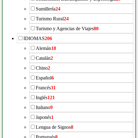
Sumillería
24
Turismo Rural
24
Turismo y Agencias de Viajes
80
IDIOMAS
206
Alemán
18
Catalán
2
Chino
2
Español
6
Francés
31
Inglés
121
Italiano
9
Japonés
1
Lengua de Signos
8
Portugués
8