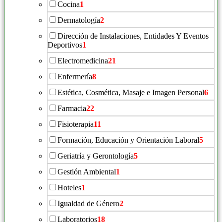
Cocina
1
Dermatología
2
Dirección de Instalaciones, Entidades Y Eventos
Deportivos
1
Electromedicina
21
Enfermería
8
Estética, Cosmética, Masaje e Imagen Personal
6
Farmacia
22
Fisioterapia
11
Formación, Educación y Orientación Laboral
5
Geriatría y Gerontología
5
Gestión Ambiental
1
Hoteles
1
Igualdad de Género
2
Laboratorios
18