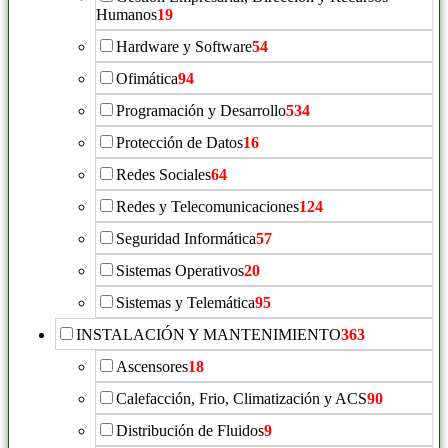
Humanos
19
Hardware y Software
54
Ofimática
94
Programación y Desarrollo
534
Protección de Datos
16
Redes Sociales
64
Redes y Telecomunicaciones
124
Seguridad Informática
57
Sistemas Operativos
20
Sistemas y Telemática
95
INSTALACIÓN Y MANTENIMIENTO
363
Ascensores
18
Calefacción, Frio, Climatización y ACS
90
Distribución de Fluidos
9