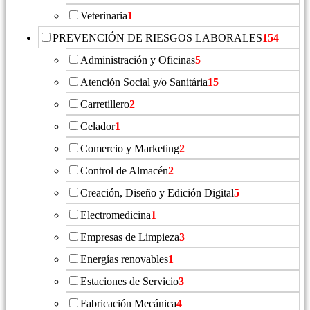
Veterinaria
1
PREVENCIÓN DE RIESGOS LABORALES
154
Administración y Oficinas
5
Atención Social y/o Sanitária
15
Carretillero
2
Celador
1
Comercio y Marketing
2
Control de Almacén
2
Creación, Diseño y Edición Digital
5
Electromedicina
1
Empresas de Limpieza
3
Energías renovables
1
Estaciones de Servicio
3
Fabricación Mecánica
4