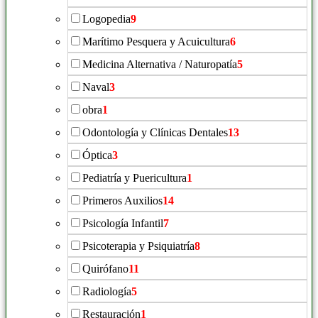
Logopedia
9
Marítimo Pesquera y Acuicultura
6
Medicina Alternativa / Naturopatía
5
Naval
3
obra
1
Odontología y Clínicas Dentales
13
Óptica
3
Pediatría y Puericultura
1
Primeros Auxilios
14
Psicología Infantil
7
Psicoterapia y Psiquiatría
8
Quirófano
11
Radiología
5
Restauración
1