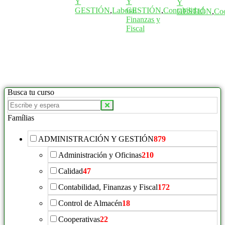
Y
Y
Y
GESTIÓN
,
Laboral
GESTIÓN
,
Contabilidad,
GESTIÓN
,
Coo
Finanzas y
Fiscal
Busca tu curso
Buscar
productos:
Famílias
ADMINISTRACIÓN Y GESTIÓN
879
Administración y Oficinas
210
Calidad
47
Contabilidad, Finanzas y Fiscal
172
Control de Almacén
18
Cooperativas
22