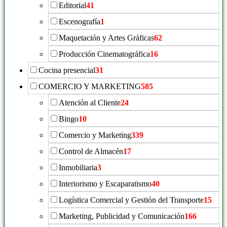
Editorial
41
Escenografía
1
Maquetación y Artes Gráficas
62
Producción Cinematográfica
16
Cocina presencial
31
COMERCIO Y MARKETING
585
Atención al Cliente
24
Bingo
10
Comercio y Marketing
339
Control de Almacén
17
Inmobiliaria
3
Interiorismo y Escaparatismo
40
Logística Comercial y Gestión del Transporte
15
Marketing, Publicidad y Comunicación
166