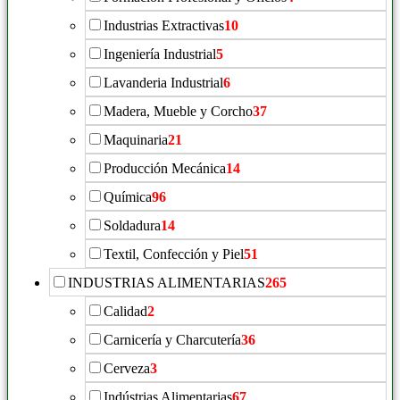
Industrias Extractivas
10
Ingeniería Industrial
5
Lavanderia Industrial
6
Madera, Mueble y Corcho
37
Maquinaria
21
Producción Mecánica
14
Química
96
Soldadura
14
Textil, Confección y Piel
51
INDUSTRIAS ALIMENTARIAS
265
Calidad
2
Carnicería y Charcutería
36
Cerveza
3
Indústrias Alimentarias
67