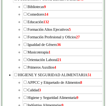
Bibliotecas
9
Comedores
14
Educación
132
Formación Altos Ejecutivos
5
Formación Profesional y Oficios
27
Igualdad de Género
36
Musicoterapia
1
Orientación Laboral
21
Primeros Auxilios
4
HIGIENE Y SEGURIDAD ALIMENTARIA
51
APPCC y Etiquetado de Alimentos
8
Calidad
3
Higiene y Seguridad Alimentaria
9
Indústrias Alimentarias
9