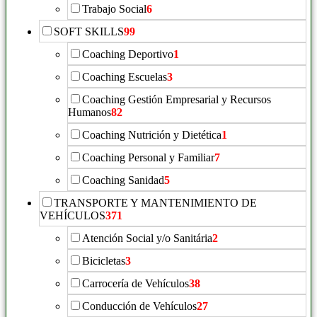
Trabajo Social
6
SOFT SKILLS
99
Coaching Deportivo
1
Coaching Escuelas
3
Coaching Gestión Empresarial y Recursos
Humanos
82
Coaching Nutrición y Dietética
1
Coaching Personal y Familiar
7
Coaching Sanidad
5
TRANSPORTE Y MANTENIMIENTO DE
VEHÍCULOS
371
Atención Social y/o Sanitária
2
Bicicletas
3
Carrocería de Vehículos
38
Conducción de Vehículos
27