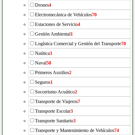
Drones
4
Electromecánica de Vehículos
70
Estaciones de Servicio
4
Gestión Ambiental
1
Logística Comercial y Gestión del Transporte
70
Naútica
3
Naval
58
Primeros Auxilios
2
Seguros
1
Socorrismo Acuático
2
Transporte de Viajeros
7
Transporte Escolar
3
Transporte Sanitario
3
Transporte y Mantenimiento de Vehículos
74