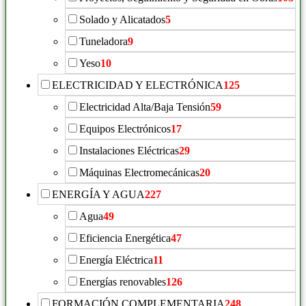
Solado y Alicatados
5
Tuneladora
9
Yeso
10
ELECTRICIDAD Y ELECTRÓNICA
125
Electricidad Alta/Baja Tensión
59
Equipos Electrónicos
17
Instalaciones Eléctricas
29
Máquinas Electromecánicas
20
ENERGÍA Y AGUA
227
Agua
49
Eficiencia Energética
47
Energía Eléctrica
11
Energías renovables
126
FORMACIÓN COMPLEMENTARIA
248