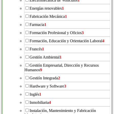
Electromecánica de Vehículos
1
Energías renovables
1
Fabricación Mecánica
1
Farmacia
1
Formación Profesional y Oficios
3
Formación, Educación y Orientación Laboral
4
Francés
1
Gestión Ambiental
1
Gestión Empresarial, Dirección y Recursos
Humanos
9
Gestión Integrada
2
Hardware y Software
3
Inglés
1
Inmobiliaria
4
Instalación, Mantenimiento y Fabricación