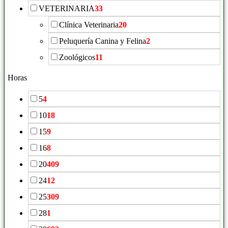
VETERINARIA
33
Clínica Veterinaria
20
Peluquería Canina y Felina
2
Zoológicos
11
Horas
5
4
10
18
15
9
16
8
20
409
24
12
25
309
28
1