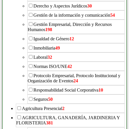
Derecho y Aspectos Jurídicos
30
Gestión de la información y comunicación
54
Gestión Empresarial, Dirección y Recursos
Humanos
198
Igualdad de Género
12
Inmobiliaria
49
Laboral
32
Normas ISO/UNE
42
Protocolo Empresarial, Protocolo Institucional y
Organización de Eventos
24
Responsabilidad Social Corporativa
10
Seguros
50
Agricultura Presencial
2
AGRICULTURA, GANADERÍA, JARDINERIA Y
FLORISTERIA
381