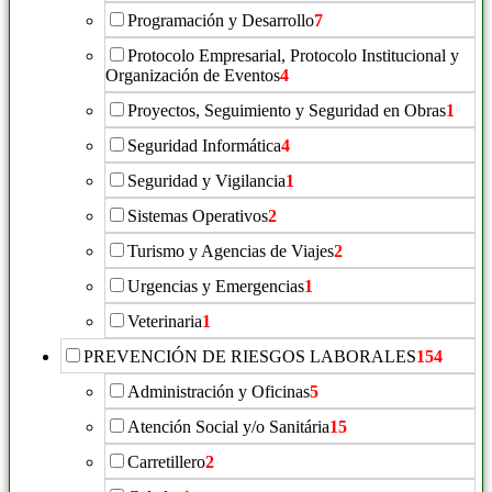
Programación y Desarrollo
7
Protocolo Empresarial, Protocolo Institucional y
Organización de Eventos
4
Proyectos, Seguimiento y Seguridad en Obras
1
Seguridad Informática
4
Seguridad y Vigilancia
1
Sistemas Operativos
2
Turismo y Agencias de Viajes
2
Urgencias y Emergencias
1
Veterinaria
1
PREVENCIÓN DE RIESGOS LABORALES
154
Administración y Oficinas
5
Atención Social y/o Sanitária
15
Carretillero
2