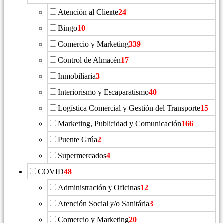
Atención al Cliente
24
Bingo
10
Comercio y Marketing
339
Control de Almacén
17
Inmobiliaria
3
Interiorismo y Escaparatismo
40
Logística Comercial y Gestión del Transporte
15
Marketing, Publicidad y Comunicación
166
Puente Grúa
2
Supermercados
4
COVID
48
Administración y Oficinas
12
Atención Social y/o Sanitária
3
Comercio y Marketing
20