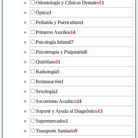
Odontología y Clínicas Dentales
13
Óptica
3
Pediatría y Puericultura
1
Primeros Auxilios
14
Psicología Infantil
7
Psicoterapia y Psiquiatría
8
Quirófano
11
Radiología
5
Restauración
1
Sexología
2
Socorrismo Acuático
24
Soporte y Ayuda al Diagnóstico
13
Supermercados
1
Transporte Sanitario
9