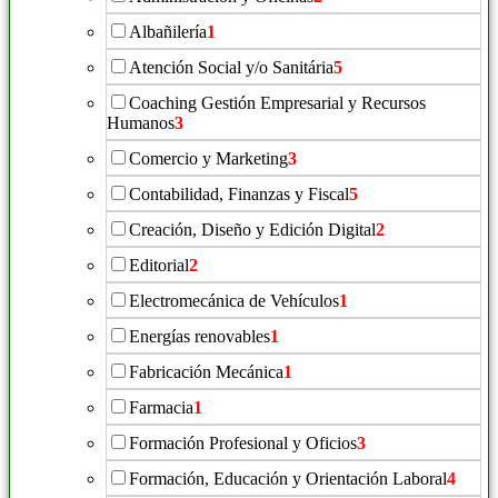
Albañilería
1
Atención Social y/o Sanitária
5
Coaching Gestión Empresarial y Recursos
Humanos
3
Comercio y Marketing
3
Contabilidad, Finanzas y Fiscal
5
Creación, Diseño y Edición Digital
2
Editorial
2
Electromecánica de Vehículos
1
Energías renovables
1
Fabricación Mecánica
1
Farmacia
1
Formación Profesional y Oficios
3
Formación, Educación y Orientación Laboral
4