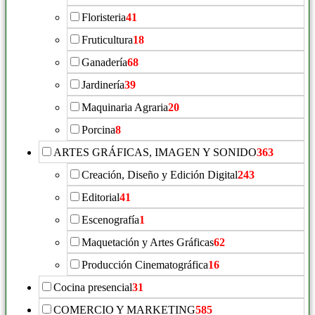
Floristeria
41
Fruticultura
18
Ganadería
68
Jardinería
39
Maquinaria Agraria
20
Porcina
8
ARTES GRÁFICAS, IMAGEN Y SONIDO
363
Creación, Diseño y Edición Digital
243
Editorial
41
Escenografía
1
Maquetación y Artes Gráficas
62
Producción Cinematográfica
16
Cocina presencial
31
COMERCIO Y MARKETING
585