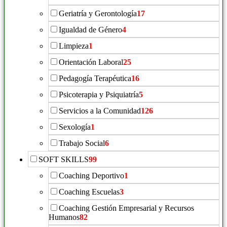
Geriatría y Gerontología
17
Igualdad de Género
4
Limpieza
1
Orientación Laboral
25
Pedagogía Terapéutica
16
Psicoterapia y Psiquiatría
5
Servicios a la Comunidad
126
Sexología
1
Trabajo Social
6
SOFT SKILLS
99
Coaching Deportivo
1
Coaching Escuelas
3
Coaching Gestión Empresarial y Recursos
Humanos
82