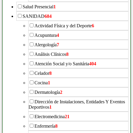
Salud Presencial
1
SANIDAD
684
Actividad Física y del Deporte
6
Acupuntura
4
Alergología
7
Análisis Clínicos
8
Atención Social y/o Sanitária
404
Celador
8
Cocina
1
Dermatología
2
Dirección de Instalaciones, Entidades Y Eventos
Deportivos
1
Electromedicina
21
Enfermería
8