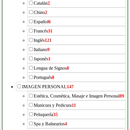
Catalán
2
Chino
2
Español
6
Francés
31
Inglés
121
Italiano
9
Japonés
1
Lengua de Signos
8
Portugués
8
IMAGEN PERSONAL
147
Estética, Cosmética, Masaje e Imagen Personal
89
Manicura y Pedicura
11
Peluquería
35
Spa y Balnearios
4