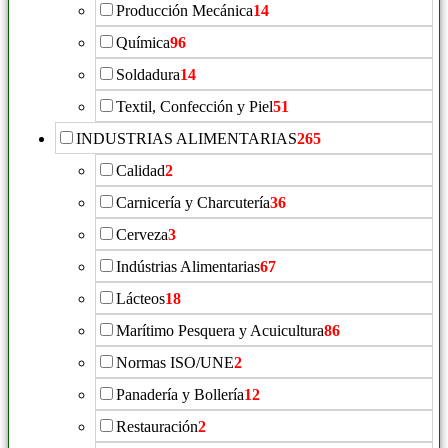
Producción Mecánica
14
Química
96
Soldadura
14
Textil, Confección y Piel
51
INDUSTRIAS ALIMENTARIAS
265
Calidad
2
Carnicería y Charcutería
36
Cerveza
3
Indústrias Alimentarias
67
Lácteos
18
Marítimo Pesquera y Acuicultura
86
Normas ISO/UNE
2
Panadería y Bollería
12
Restauración
2