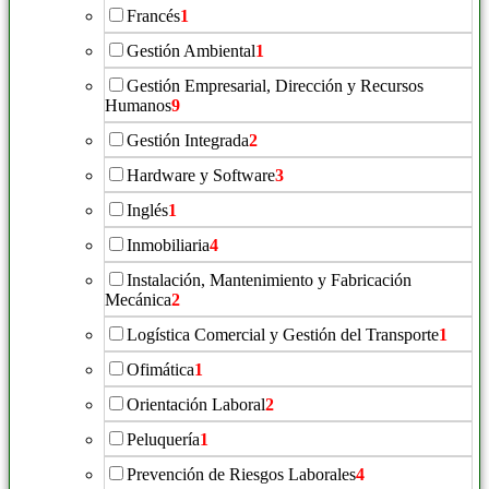
Francés
1
Gestión Ambiental
1
Gestión Empresarial, Dirección y Recursos
Humanos
9
Gestión Integrada
2
Hardware y Software
3
Inglés
1
Inmobiliaria
4
Instalación, Mantenimiento y Fabricación
Mecánica
2
Logística Comercial y Gestión del Transporte
1
Ofimática
1
Orientación Laboral
2
Peluquería
1
Prevención de Riesgos Laborales
4