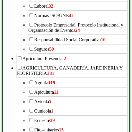
Laboral
32
Normas ISO/UNE
42
Protocolo Empresarial, Protocolo Institucional y
Organización de Eventos
24
Responsabilidad Social Corporativa
10
Seguros
50
Agricultura Presencial
2
AGRICULTURA, GANADERÍA, JARDINERIA Y
FLORISTERIA
381
Agraria
119
Apicultura
11
Ávicola
5
Cunícola
1
Ecuestre
39
Fitosanitarios
15