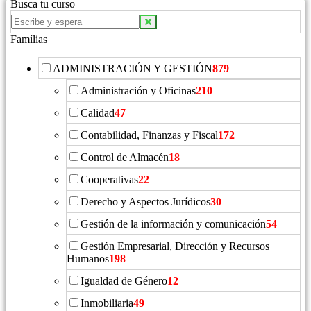
Busca tu curso
Famílias
ADMINISTRACIÓN Y GESTIÓN
879
Administración y Oficinas
210
Calidad
47
Contabilidad, Finanzas y Fiscal
172
Control de Almacén
18
Cooperativas
22
Derecho y Aspectos Jurídicos
30
Gestión de la información y comunicación
54
Gestión Empresarial, Dirección y Recursos
Humanos
198
Igualdad de Género
12
Inmobiliaria
49