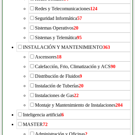
Redes y Telecomunicaciones
124
Seguridad Informática
57
Sistemas Operativos
20
Sistemas y Telemática
95
INSTALACIÓN Y MANTENIMIENTO
363
Ascensores
18
Calefacción, Frio, Climatización y ACS
90
Distribución de Fluidos
9
Instalación de Tuberías
20
Instalaciones de Gas
22
Montaje y Mantenimiento de Instalaciones
204
Inteligencia artificial
6
MASTER
72
Administración y Oficinas
2