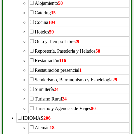
Alojamiento
50
Catering
35
Cocina
104
Hoteles
59
Ocio y Tiempo Libre
29
Repostería, Pastelería y Helados
58
Restauración
116
Restauración presencial
1
Senderismo, Barranquismo y Espelelogía
29
Sumillería
24
Turismo Rural
24
Turismo y Agencias de Viajes
80
IDIOMAS
206
Alemán
18