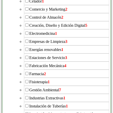
Celador
1
Comercio y Marketing
2
Control de Almacén
2
Creación, Diseño y Edición Digital
5
Electromedicina
1
Empresas de Limpieza
3
Energías renovables
1
Estaciones de Servicio
3
Fabricación Mecánica
4
Farmacia
2
Fisioterapia
1
Gestión Ambiental
7
Industrias Extractivas
1
Instalación de Tuberías
1