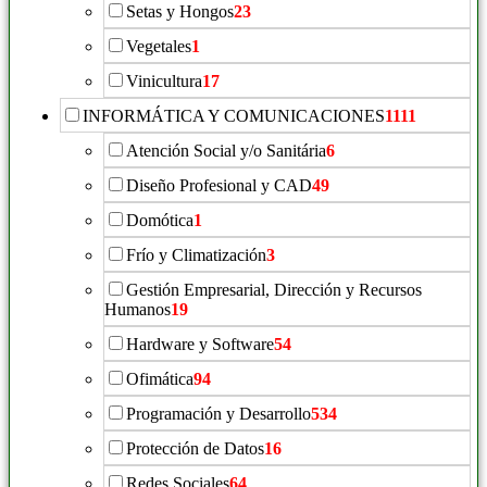
Setas y Hongos
23
Vegetales
1
Vinicultura
17
INFORMÁTICA Y COMUNICACIONES
1111
Atención Social y/o Sanitária
6
Diseño Profesional y CAD
49
Domótica
1
Frío y Climatización
3
Gestión Empresarial, Dirección y Recursos
Humanos
19
Hardware y Software
54
Ofimática
94
Programación y Desarrollo
534
Protección de Datos
16
Redes Sociales
64