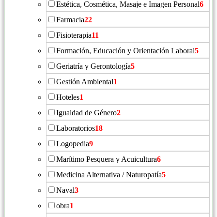
Estética, Cosmética, Masaje e Imagen Personal
6
Farmacia
22
Fisioterapia
11
Formación, Educación y Orientación Laboral
5
Geriatría y Gerontología
5
Gestión Ambiental
1
Hoteles
1
Igualdad de Género
2
Laboratorios
18
Logopedia
9
Marítimo Pesquera y Acuicultura
6
Medicina Alternativa / Naturopatía
5
Naval
3
obra
1