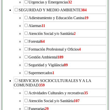
Urgencias y Emergencias
32
SEGURIDAD Y MEDIO AMBIENTE
384
Adiestramiento y Educación Canina
19
Alarmas
11
Atención Social y/o Sanitária
2
Forestal
64
Formación Profesional y Oficios
4
Gestión Ambiental
189
Seguridad y Vigiláncia
89
Supermercados
1
SERVICIOS SOCIOCULTURALES Y A LA
COMUNIDAD
359
Actividades Culturales y recreativas
35
Atención Social y/o Sanitária
107
Funerarias
29