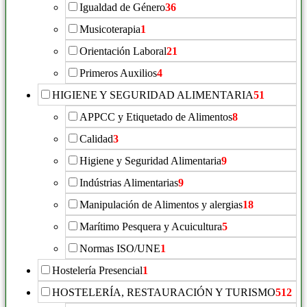
Igualdad de Género
36
Musicoterapia
1
Orientación Laboral
21
Primeros Auxilios
4
HIGIENE Y SEGURIDAD ALIMENTARIA
51
APPCC y Etiquetado de Alimentos
8
Calidad
3
Higiene y Seguridad Alimentaria
9
Indústrias Alimentarias
9
Manipulación de Alimentos y alergias
18
Marítimo Pesquera y Acuicultura
5
Normas ISO/UNE
1
Hostelería Presencial
1
HOSTELERÍA, RESTAURACIÓN Y TURISMO
512