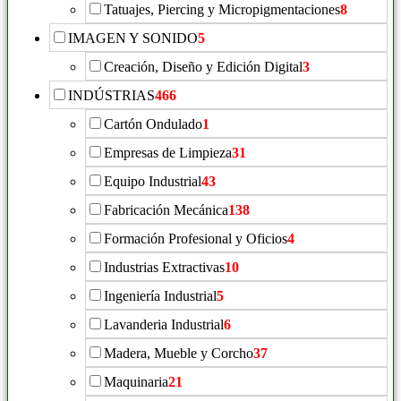
Tatuajes, Piercing y Micropigmentaciones
8
IMAGEN Y SONIDO
5
Creación, Diseño y Edición Digital
3
INDÚSTRIAS
466
Cartón Ondulado
1
Empresas de Limpieza
31
Equipo Industrial
43
Fabricación Mecánica
138
Formación Profesional y Oficios
4
Industrias Extractivas
10
Ingeniería Industrial
5
Lavanderia Industrial
6
Madera, Mueble y Corcho
37
Maquinaria
21