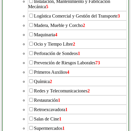
Instalación, Mantenimiento y Fabricación
Mecánica
5
Logística Comercial y Gestión del Transporte
3
Madera, Mueble y Corcho
2
Maquinaria
4
Ocio y Tiempo Libre
2
Perforación de Sondeos
1
Prevención de Riesgos Laborales
73
Primeros Auxilios
4
Química
2
Redes y Telecomunicaciones
2
Restauración
1
Retroexcavadora
1
Salas de Cine
1
Supermercados
1