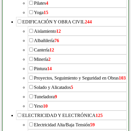
Pilates
4
Yoga
15
EDIFICACIÓN Y OBRA CIVIL
244
Aislamiento
12
Albañilería
76
Cantería
12
Minería
2
Pintura
14
Proyectos, Seguimiento y Seguridad en Obras
103
Solado y Alicatados
5
Tuneladora
9
Yeso
10
ELECTRICIDAD Y ELECTRÓNICA
125
Electricidad Alta/Baja Tensión
59