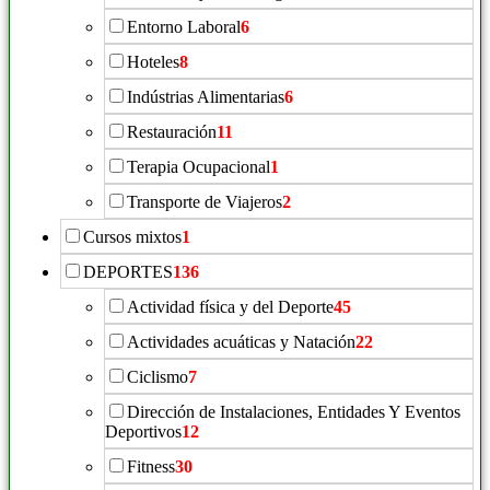
Entorno Laboral
6
Hoteles
8
Indústrias Alimentarias
6
Restauración
11
Terapia Ocupacional
1
Transporte de Viajeros
2
Cursos mixtos
1
DEPORTES
136
Actividad física y del Deporte
45
Actividades acuáticas y Natación
22
Ciclismo
7
Dirección de Instalaciones, Entidades Y Eventos
Deportivos
12
Fitness
30