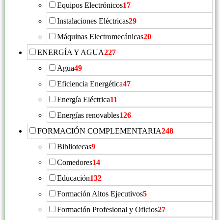
Equipos Electrónicos
17
Instalaciones Eléctricas
29
Máquinas Electromecánicas
20
ENERGÍA Y AGUA
227
Agua
49
Eficiencia Energética
47
Energía Eléctrica
11
Energías renovables
126
FORMACIÓN COMPLEMENTARIA
248
Bibliotecas
9
Comedores
14
Educación
132
Formación Altos Ejecutivos
5
Formación Profesional y Oficios
27