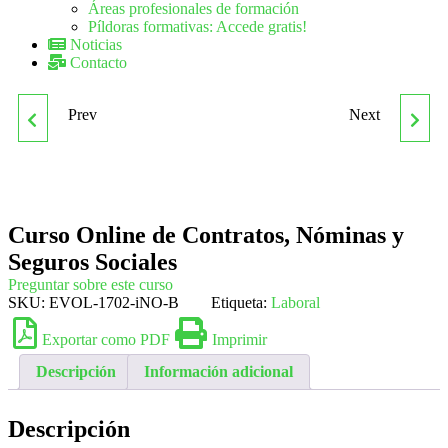
Áreas profesionales de formación
Píldoras formativas: Accede gratis!
Noticias
Contacto
Prev
Next
CURSO ONLINE DE
CURSO ONLINE DE
AUXILIAR DE COMEDOR
CREACIÓN DE JUEGOS
EN GUARDERÍAS:
PARA MÓVILES, IOS
Curso Online de Contratos, Nóminas y
Seguros Sociales
PRÁCTICO
Preguntar sobre este curso
SKU:
EVOL-1702-iNO-B
Etiqueta:
Laboral
Exportar como PDF
Imprimir
Descripción
Información adicional
Descripción