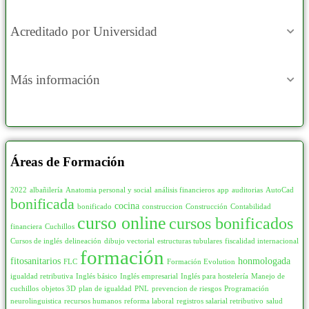
Acreditado por Universidad
Más información
Áreas de Formación
2022
albañilería
Anatomia personal y social
análisis financieros
app
auditorias
AutoCad
bonificada
cocina
bonificado
construccion
Construcción
Contabilidad
curso online
cursos bonificados
financiera
Cuchillos
Cursos de inglés
delineación
dibujo vectorial
estructuras tubulares
fiscalidad internacional
formación
fitosanitarios
honmologada
FLC
Formación Evolution
igualdad retributiva
Inglés básico
Inglés empresarial
Inglés para hostelería
Manejo de
cuchillos
objetos 3D
plan de igualdad
PNL
prevencion de riesgos
Programación
neurolinguistica
recursos humanos
reforma laboral
registros salarial retributivo
salud