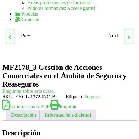
Áreas profesionales de formación
Píldoras formativas: Accede gratis!
Noticias
Contacto
Prev
Next
MF2177_3 GESTIÓN Y
MF2180_2 SUSCRIPCIÓN
COORDINACIÓN DE LOS
DE RIESGOS Y EMISIÓN
MF2178_3 Gestión de Acciones
CANALES DE
DE PÓLIZAS
Comerciales en el Ámbito de Seguros y
DISTRIBUCIÓN DE
Reaseguros
Preguntar sobre este curso
SKU:
EVOL-1372-iNO-B
SEGUROS
Etiqueta:
Seguros
Exportar como PDF
Imprimir
Descripción
Información adicional
Descripción