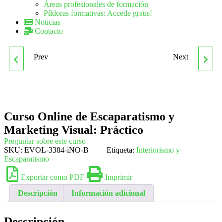
Áreas profesionales de formación
Píldoras formativas: Accede gratis!
Noticias
Contacto
Prev
Next
CURSO ONLINE DE
CURSO ONLINE DE
ENTRENAMIENTO
ESPECIALISTA EN
CEREBRAL Y LECTURA
AGENCIAS DE VIAJES:
Curso Online de Escaparatismo y
Marketing Visual: Práctico
RÁPIDA
PRÁCTICO
Preguntar sobre este curso
SKU:
EVOL-3384-iNO-B
Etiqueta:
Interiorismo y
Escaparatismo
Exportar como PDF
Imprimir
Descripción
Información adicional
Descripción