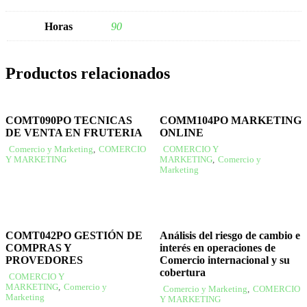
Horas
90
Productos relacionados
COMT090PO TECNICAS
COMM104PO MARKETING
DE VENTA EN FRUTERIA
ONLINE
Comercio y Marketing
,
COMERCIO
COMERCIO Y
Y MARKETING
MARKETING
,
Comercio y
Marketing
COMT042PO GESTIÓN DE
Análisis del riesgo de cambio e
COMPRAS Y
interés en operaciones de
PROVEDORES
Comercio internacional y su
cobertura
COMERCIO Y
MARKETING
,
Comercio y
Comercio y Marketing
,
COMERCIO
Marketing
Y MARKETING