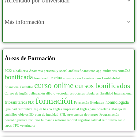
Acreditado por Universidad
Más información
Áreas de Formación
2022
albañilería
Anatomia personal y social
análisis financieros
app
auditorias
AutoCad
bonificada
cocina
bonificado
construccion
Construcción
Contabilidad
curso online
cursos bonificados
financiera
Cuchillos
Cursos de inglés
delineación
dibujo vectorial
estructuras tubulares
fiscalidad internacional
formación
fitosanitarios
honmologada
FLC
Formación Evolution
igualdad retributiva
Inglés básico
Inglés empresarial
Inglés para hostelería
Manejo de
cuchillos
objetos 3D
plan de igualdad
PNL
prevencion de riesgos
Programación
neurolinguistica
recursos humanos
reforma laboral
registros salarial retributivo
salud
tapas
TPC
veterinaria