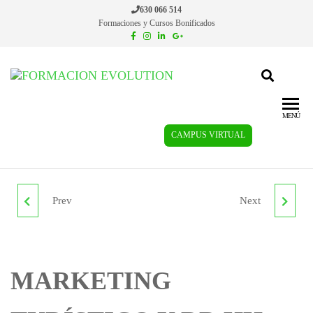
630 066 514
Formaciones y Cursos Bonificados
Formacion
Cursos de
formación
Evolution
continua
MENÚ
CAMPUS VIRTUAL
Prev
Next
MAPU0209
MEDIADOR SOCIAL
ACTIVIDADES DE
CON
ENGORDE DE ESPECIES
DROGODEPENDIENTES
MARKETING
ACUÍCOLAS