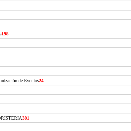
s
198
ganización de Eventos
24
ORISTERIA
381