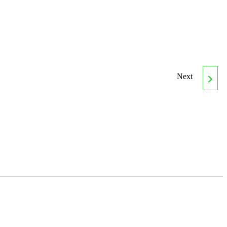
Next
INAD046PO SISTEMA
APPCC Y PRÁCTICAS
CORRECTAS DE HIGIENE