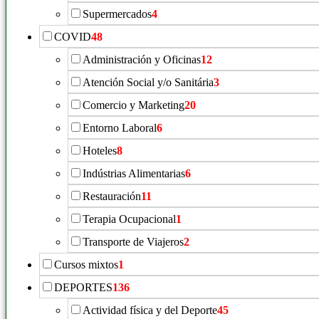
Supermercados
4
COVID
48
Administración y Oficinas
12
Atención Social y/o Sanitária
3
Comercio y Marketing
20
Entorno Laboral
6
Hoteles
8
Indústrias Alimentarias
6
Restauración
11
Terapia Ocupacional
1
Transporte de Viajeros
2
Cursos mixtos
1
DEPORTES
136
Actividad física y del Deporte
45