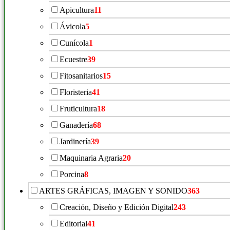
Apicultura
11
Ávicola
5
Cunícola
1
Ecuestre
39
Fitosanitarios
15
Floristeria
41
Fruticultura
18
Ganadería
68
Jardinería
39
Maquinaria Agraria
20
Porcina
8
ARTES GRÁFICAS, IMAGEN Y SONIDO
363
Creación, Diseño y Edición Digital
243
Editorial
41