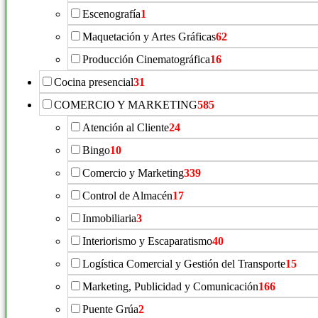
Escenografía
1
Maquetación y Artes Gráficas
62
Producción Cinematográfica
16
Cocina presencial
31
COMERCIO Y MARKETING
585
Atención al Cliente
24
Bingo
10
Comercio y Marketing
339
Control de Almacén
17
Inmobiliaria
3
Interiorismo y Escaparatismo
40
Logística Comercial y Gestión del Transporte
15
Marketing, Publicidad y Comunicación
166
Puente Grúa
2