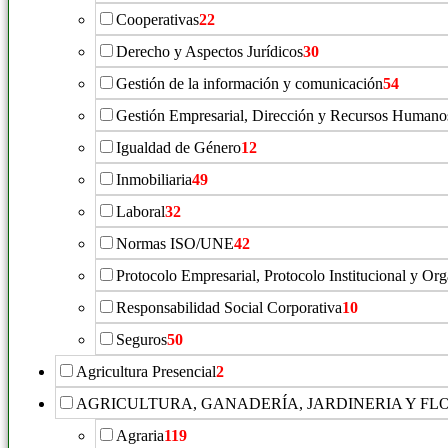
Cooperativas
22
Derecho y Aspectos Jurídicos
30
Gestión de la información y comunicación
54
Gestión Empresarial, Dirección y Recursos Humano
Igualdad de Género
12
Inmobiliaria
49
Laboral
32
Normas ISO/UNE
42
Protocolo Empresarial, Protocolo Institucional y Or
Responsabilidad Social Corporativa
10
Seguros
50
Agricultura Presencial
2
AGRICULTURA, GANADERÍA, JARDINERIA Y FL
Agraria
119