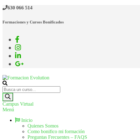
Saltar
630 066 514
al
contenido
Formaciones y Cursos Bonificados
Formacion Evolution
Cursos de formación continua
Búsqueda
de
productos
Campus Virtual
Menú
Inicio
Quienes Somos
Como bonifico mi formación
Preguntas Frecuentes – FAQS