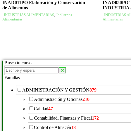
INAD011PO Elaboración y Conservación
INAD050PO
de Alimentos
INDUSTRIA
INDUSTRIAS ALIMENTARIAS
,
Indústrias
INDUSTRIAS A
Alimentarias
Alimentarias
Busca tu curso
Buscar
productos:
Famílias
ADMINISTRACIÓN Y GESTIÓN
879
Administración y Oficinas
210
Calidad
47
Contabilidad, Finanzas y Fiscal
172
Control de Almacén
18