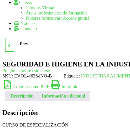
Cursos
Campus Virtual
Áreas profesionales de formación
Píldoras formativas: Accede gratis!
Noticias
Contacto
Prev
INAD031PO MÉTODOS
DE CONSERVACIÓN DE
SEGURIDAD E HIGIENE EN LA INDUS
Preguntar sobre este curso
LOS ALIMENTOS
SKU:
EVOL-4636-iNO-B
Etiqueta:
INDUSTRIAS ALIMEN
Exportar como PDF
Imprimir
Descripción
Información adicional
Descripción
CURSO DE ESPECIALIZACIÓN