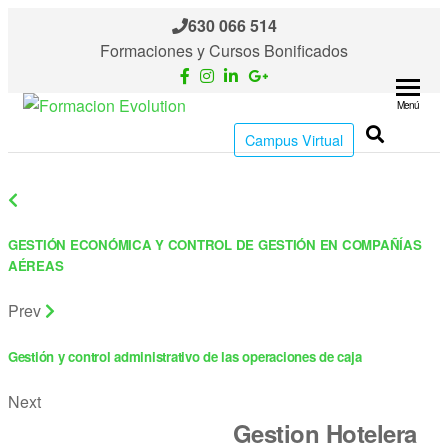
Saltar
630 066 514
al
Formaciones y Cursos Bonificados
contenido
Menú
Formacion
Cursos
Campus Virtual
de
Evolution
formación
continua
GESTIÓN ECONÓMICA Y CONTROL DE GESTIÓN EN COMPAÑÍAS
AÉREAS
Prev
Gestión y control administrativo de las operaciones de caja
Next
Gestion Hotelera