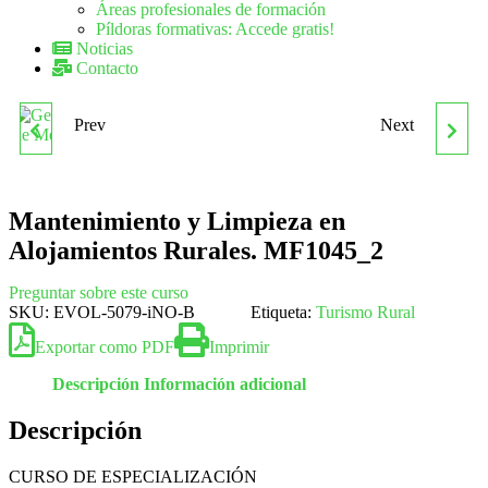
Áreas profesionales de formación
Píldoras formativas: Accede gratis!
Noticias
Contacto
Prev
Next
GESTIÓN DE
MF1048_2 SERVICIO DE
CONFLICTOS Y
VINOS
Mantenimiento y Limpieza en
PROCESOS DE
Alojamientos Rurales. MF1045_2
MEDIACIÓN. MF1040_3
Preguntar sobre este curso
SKU:
EVOL-5079-iNO-B
Etiqueta:
Turismo Rural
Exportar como PDF
Imprimir
Descripción
Información adicional
Descripción
CURSO DE ESPECIALIZACIÓN