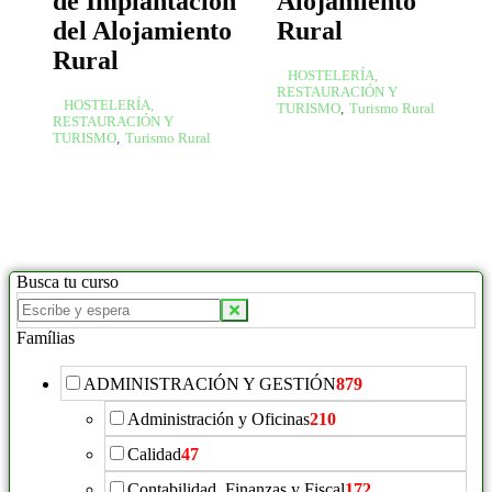
de Implantación
Alojamiento
del Alojamiento
Rural
Rural
HOSTELERÍA,
RESTAURACIÓN Y
HOSTELERÍA,
TURISMO
,
Turismo Rural
RESTAURACIÓN Y
TURISMO
,
Turismo Rural
Busca tu curso
Famílias
ADMINISTRACIÓN Y GESTIÓN
879
Administración y Oficinas
210
Calidad
47
Contabilidad, Finanzas y Fiscal
172