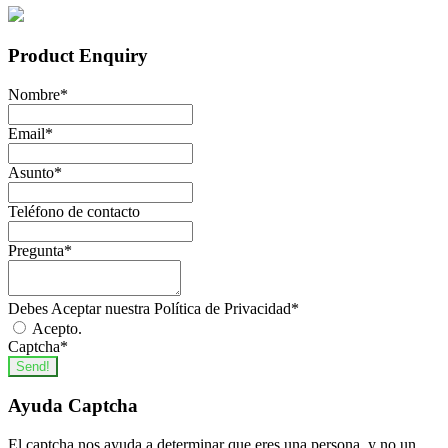
Cursos mixtos
1
480
3
DEPORTES
136
Product Enquiry
600
48
Actividad física y del Deporte
45
660
1
Nombre
*
Actividades acuáticas y Natación
22
680
1
Email
*
Ciclismo
7
700
3
Asunto
*
Dirección de Instalaciones, Entidades Y Eventos
720
5
Deportivos
12
Teléfono de contacto
Fitness
30
Pregunta
*
Pilates
4
Yoga
15
Debes Aceptar nuestra Política de Privacidad
*
EDIFICACIÓN Y OBRA CIVIL
244
Acepto.
Captcha
*
Aislamiento
12
Send!
Albañilería
76
Ayuda Captcha
Cantería
12
El captcha nos ayuda a determinar que eres una persona, y no un