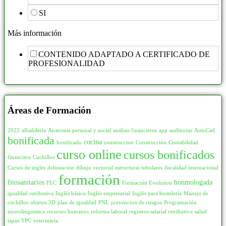
ARTES GRÁFICAS, IMAGEN Y SONIDO
363
SI
90
546
Creación, Diseño y Edición Digital
243
95
7
Más información
Editorial
41
100
369
CONTENIDO ADAPTADO A CERTIFICADO DE
Escenografía
1
105
9
PROFESIONALIDAD
Maquetación y Artes Gráficas
62
110
58
Producción Cinematográfica
16
115
4
Cocina presencial
31
Áreas de Formación
120
234
COMERCIO Y MARKETING
585
125
10
2022
albañilería
Anatomia personal y social
análisis financieros
app
auditorias
AutoCad
bonificada
Atención al Cliente
24
cocina
126
1
bonificado
construccion
Construcción
Contabilidad
curso online
cursos bonificados
Bingo
10
financiera
Cuchillos
130
47
Cursos de inglés
delineación
dibujo vectorial
estructuras tubulares
fiscalidad internacional
Comercio y Marketing
339
135
1
formación
fitosanitarios
honmologada
FLC
Formación Evolution
Control de Almacén
17
140
48
igualdad retributiva
Inglés básico
Inglés empresarial
Inglés para hostelería
Manejo de
Inmobiliaria
3
cuchillos
objetos 3D
plan de igualdad
PNL
prevencion de riesgos
Programación
150
185
neurolinguistica
recursos humanos
reforma laboral
registros salarial retributivo
salud
Interiorismo y Escaparatismo
40
tapas
TPC
veterinaria
155
2