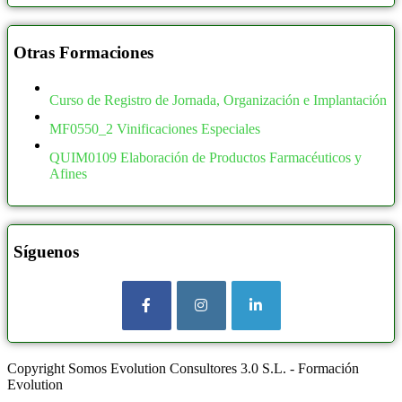
Logística Comercial y Gestión del Transporte
15
160
46
Marketing, Publicidad y Comunicación
166
Otras Formaciones
165
5
Puente Grúa
2
170
22
Curso de Registro de Jornada, Organización e Implantación
Supermercados
4
175
3
MF0550_2 Vinificaciones Especiales
COVID
48
180
393
QUIM0109 Elaboración de Productos Farmacéuticos y
Administración y Oficinas
12
185
0
Afines
Atención Social y/o Sanitária
3
190
25
Comercio y Marketing
20
200
680
Entorno Laboral
6
Síguenos
210
0
Hoteles
8
240
2
Indústrias Alimentarias
6
250
67
Restauración
11
290
0
Terapia Ocupacional
1
Copyright Somos Evolution Consultores 3.0 S.L. - Formación
300
406
Evolution
Transporte de Viajeros
2
400
314