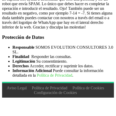
Minería
2
robot que envía SPAM. Lo único que debes hacer es completar la
operación e introducir el resultado. Ojo! También puede ser un
Pintura
14
resultado en negativo, como por ejemplo 7-14 = -7. Si tienes alguna
duda también puedes contactar con nosotros a través del email o a
Proyectos, Seguimiento y Seguridad en
través del logotipo de WhatsApp que hay en el lateral derecho
Obras
103
inferior de la web. Gracias y disculpa las molestias!
Solado y Alicatados
5
Protección de Datos
Tuneladora
9
Responsable
SOMOS EVOLUTION CONSULTORES 3.0
Yeso
10
SL.
ELECTRICIDAD Y ELECTRÓNICA
125
Finalidad
Responder las consultas.
Legitimación
Su consentimiento.
Electricidad Alta/Baja Tensión
59
Derechos
Acceder, rectificar y suprimir los datos.
Información Adicional
Puede consultar la información
Equipos Electrónicos
17
detallada en la
Política de Privacidad
.
Instalaciones Eléctricas
29
Aviso Legal
Política de Privacidad
Política de Cookies
Máquinas Electromecánicas
20
Configuración de Cookies
ENERGÍA Y AGUA
227
Agua
49
Eficiencia Energética
47