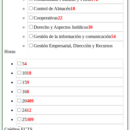
Control de Almacén
18
Cooperativas
22
Derecho y Aspectos Jurídicos
30
Gestión de la información y comunicación
54
Gestión Empresarial, Dirección y Recursos
Humanos
198
Horas
Igualdad de Género
12
5
4
Inmobiliaria
49
10
18
Laboral
32
15
9
Normas ISO/UNE
42
16
8
Protocolo Empresarial, Protocolo Institucional y
20
409
Organización de Eventos
24
24
12
Responsabilidad Social Corporativa
10
25
309
Seguros
50
28
1
Créditos ECTS