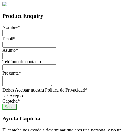
Ciclismo
7
700
3
Dirección de Instalaciones, Entidades Y Eventos
720
5
Deportivos
12
Product Enquiry
Fitness
30
Nombre
*
Pilates
4
Email
*
Yoga
15
Asunto
*
EDIFICACIÓN Y OBRA CIVIL
244
Teléfono de contacto
Aislamiento
12
Albañilería
76
Pregunta
*
Cantería
12
Debes Aceptar nuestra Política de Privacidad
*
Minería
2
Acepto.
Pintura
14
Captcha
*
Send!
Proyectos, Seguimiento y Seguridad en
Obras
103
Ayuda Captcha
Solado y Alicatados
5
El captcha nos ayuda a determinar que eres una persona, y no un