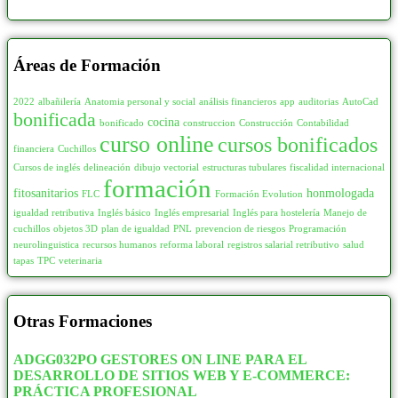
Maquetación y Artes Gráficas
62
110
58
Producción Cinematográfica
16
115
4
Cocina presencial
31
Áreas de Formación
120
234
COMERCIO Y MARKETING
585
125
10
2022
albañilería
Anatomia personal y social
análisis financieros
app
auditorias
AutoCad
bonificada
Atención al Cliente
24
cocina
126
1
bonificado
construccion
Construcción
Contabilidad
curso online
cursos bonificados
Bingo
10
financiera
Cuchillos
130
47
Cursos de inglés
delineación
dibujo vectorial
estructuras tubulares
fiscalidad internacional
Comercio y Marketing
339
135
1
formación
fitosanitarios
honmologada
FLC
Formación Evolution
Control de Almacén
17
140
48
igualdad retributiva
Inglés básico
Inglés empresarial
Inglés para hostelería
Manejo de
Inmobiliaria
3
cuchillos
objetos 3D
plan de igualdad
PNL
prevencion de riesgos
Programación
150
185
neurolinguistica
recursos humanos
reforma laboral
registros salarial retributivo
salud
Interiorismo y Escaparatismo
40
tapas
TPC
veterinaria
155
2
Logística Comercial y Gestión del Transporte
15
160
46
Marketing, Publicidad y Comunicación
166
Otras Formaciones
165
5
Puente Grúa
2
170
22
ADGG032PO GESTORES ON LINE PARA EL
Supermercados
4
DESARROLLO DE SITIOS WEB Y E-COMMERCE:
175
3
PRÁCTICA PROFESIONAL