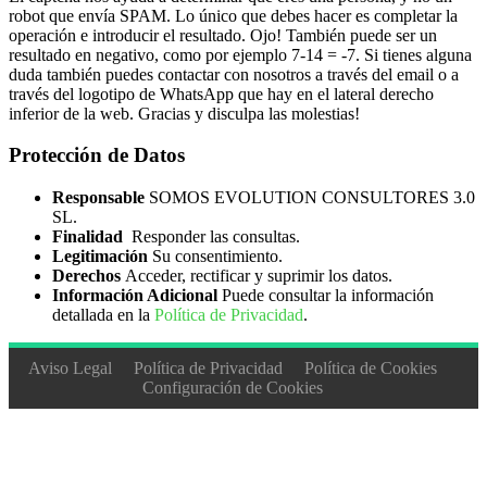
Tuneladora
9
robot que envía SPAM. Lo único que debes hacer es completar la
operación e introducir el resultado. Ojo! También puede ser un
Yeso
10
resultado en negativo, como por ejemplo 7-14 = -7. Si tienes alguna
duda también puedes contactar con nosotros a través del email o a
ELECTRICIDAD Y ELECTRÓNICA
125
través del logotipo de WhatsApp que hay en el lateral derecho
Electricidad Alta/Baja Tensión
59
inferior de la web. Gracias y disculpa las molestias!
Equipos Electrónicos
17
Protección de Datos
Instalaciones Eléctricas
29
Responsable
SOMOS EVOLUTION CONSULTORES 3.0
Máquinas Electromecánicas
20
SL.
Finalidad
Responder las consultas.
ENERGÍA Y AGUA
227
Legitimación
Su consentimiento.
Derechos
Acceder, rectificar y suprimir los datos.
Agua
49
Información Adicional
Puede consultar la información
detallada en la
Política de Privacidad
.
Eficiencia Energética
47
Energía Eléctrica
11
Aviso Legal
Política de Privacidad
Política de Cookies
Configuración de Cookies
Energías renovables
126
FORMACIÓN COMPLEMENTARIA
248
Bibliotecas
9