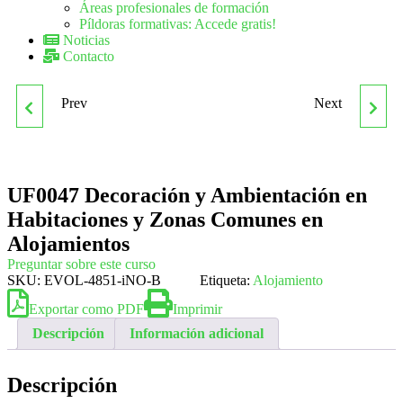
Áreas profesionales de formación
Píldoras formativas: Accede gratis!
Noticias
Contacto
Prev
Next
UF0044 FUNCIÓN DEL
APLICACIÓN DE
MANDO INTERMEDIO EN
NORMAS Y
UF0047 Decoración y Ambientación en
LA PREVENCIÓN DE
CONDICIONES
Habitaciones y Zonas Comunes en
RIESGOS LABORALES
HIGIÉNICO-SANITARIAS
Alojamientos
Preguntar sobre este curso
SKU:
EVOL-4851-iNO-B
Etiqueta:
EN RESTAURACIÓN.
Alojamiento
Exportar como PDF
Imprimir
UF0053
Descripción
Información adicional
Descripción