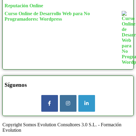
COVID
48
180
393
Reputación Online
Administración y Oficinas
12
185
0
Curso Online de Desarrollo Web para No
Programadores: Wordpress
Atención Social y/o Sanitária
3
190
25
Comercio y Marketing
20
200
680
Entorno Laboral
6
210
0
Hoteles
8
240
2
Indústrias Alimentarias
6
250
67
Restauración
11
290
0
Terapia Ocupacional
1
300
406
Síguenos
Transporte de Viajeros
2
400
314
Cursos mixtos
1
480
3
DEPORTES
136
600
48
Actividad física y del Deporte
45
660
1
Copyright Somos Evolution Consultores 3.0 S.L. - Formación
Actividades acuáticas y Natación
22
680
1
Evolution