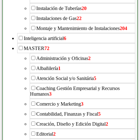
Instalación de Tuberías
20
Instalaciones de Gas
22
Montaje y Mantenimiento de Instalaciones
204
Inteligencia artificial
6
MASTER
72
Administración y Oficinas
2
Albañilería
1
Atención Social y/o Sanitária
5
Coaching Gestión Empresarial y Recursos
Humanos
3
Comercio y Marketing
3
Contabilidad, Finanzas y Fiscal
5
Creación, Diseño y Edición Digital
2
Editorial
2