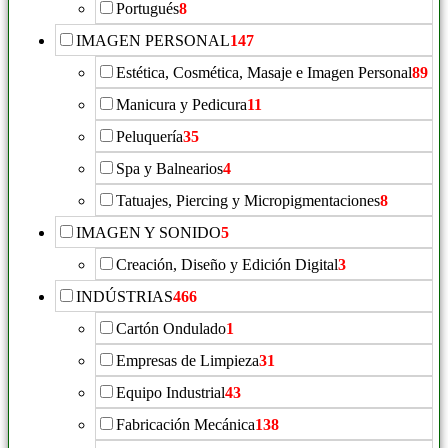
Portugués
8
IMAGEN PERSONAL
147
Estética, Cosmética, Masaje e Imagen Personal
89
Manicura y Pedicura
11
Peluquería
35
Spa y Balnearios
4
Tatuajes, Piercing y Micropigmentaciones
8
IMAGEN Y SONIDO
5
Creación, Diseño y Edición Digital
3
INDÚSTRIAS
466
Cartón Ondulado
1
Empresas de Limpieza
31
Equipo Industrial
43
Fabricación Mecánica
138