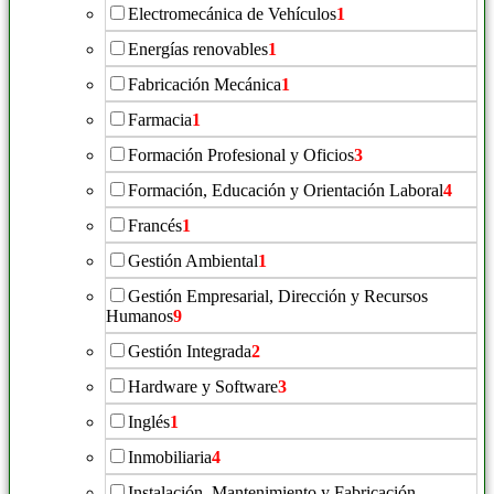
Electromecánica de Vehículos
1
Energías renovables
1
Fabricación Mecánica
1
Farmacia
1
Formación Profesional y Oficios
3
Formación, Educación y Orientación Laboral
4
Francés
1
Gestión Ambiental
1
Gestión Empresarial, Dirección y Recursos
Humanos
9
Gestión Integrada
2
Hardware y Software
3
Inglés
1
Inmobiliaria
4
Instalación, Mantenimiento y Fabricación