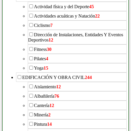
Actividad física y del Deporte
45
Actividades acuáticas y Natación
22
Ciclismo
7
Dirección de Instalaciones, Entidades Y Eventos
Deportivos
12
Fitness
30
Pilates
4
Yoga
15
EDIFICACIÓN Y OBRA CIVIL
244
Aislamiento
12
Albañilería
76
Cantería
12
Minería
2
Pintura
14