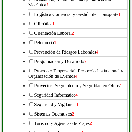
Mecánica
2
Logística Comercial y Gestión del Transporte
1
Ofimática
1
Orientación Laboral
2
Peluquería
1
Prevención de Riesgos Laborales
4
Programación y Desarrollo
7
Protocolo Empresarial, Protocolo Institucional y
Organización de Eventos
4
Proyectos, Seguimiento y Seguridad en Obras
1
Seguridad Informática
4
Seguridad y Vigilancia
1
Sistemas Operativos
2
Turismo y Agencias de Viajes
2