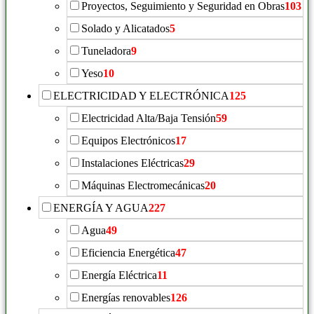
Proyectos, Seguimiento y Seguridad en Obras
103
Solado y Alicatados
5
Tuneladora
9
Yeso
10
ELECTRICIDAD Y ELECTRÓNICA
125
Electricidad Alta/Baja Tensión
59
Equipos Electrónicos
17
Instalaciones Eléctricas
29
Máquinas Electromecánicas
20
ENERGÍA Y AGUA
227
Agua
49
Eficiencia Energética
47
Energía Eléctrica
11
Energías renovables
126