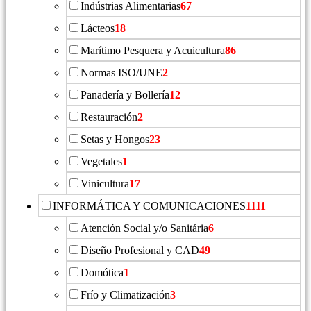
Indústrias Alimentarias
67
Lácteos
18
Marítimo Pesquera y Acuicultura
86
Normas ISO/UNE
2
Panadería y Bollería
12
Restauración
2
Setas y Hongos
23
Vegetales
1
Vinicultura
17
INFORMÁTICA Y COMUNICACIONES
1111
Atención Social y/o Sanitária
6
Diseño Profesional y CAD
49
Domótica
1
Frío y Climatización
3