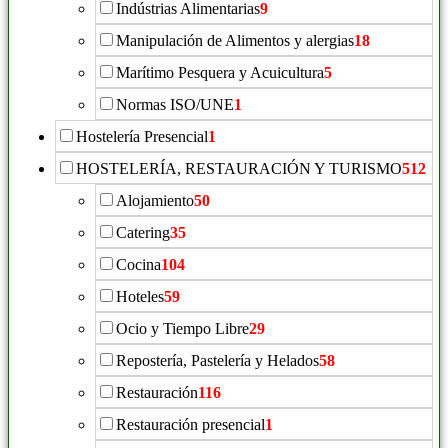
Indústrias Alimentarias
9
Manipulación de Alimentos y alergias
18
Marítimo Pesquera y Acuicultura
5
Normas ISO/UNE
1
Hostelería Presencial
1
HOSTELERÍA, RESTAURACIÓN Y TURISMO
512
Alojamiento
50
Catering
35
Cocina
104
Hoteles
59
Ocio y Tiempo Libre
29
Repostería, Pastelería y Helados
58
Restauración
116
Restauración presencial
1