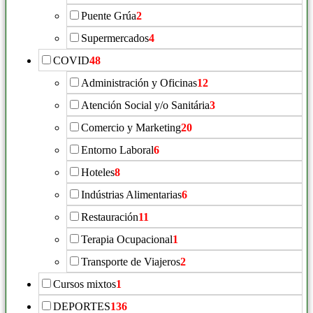
Puente Grúa
2
Supermercados
4
COVID
48
Administración y Oficinas
12
Atención Social y/o Sanitária
3
Comercio y Marketing
20
Entorno Laboral
6
Hoteles
8
Indústrias Alimentarias
6
Restauración
11
Terapia Ocupacional
1
Transporte de Viajeros
2
Cursos mixtos
1
DEPORTES
136