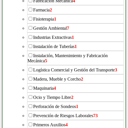
Fabricación Mecánica
4
Farmacia
2
Fisioterapia
1
Gestión Ambiental
7
Industrias Extractivas
1
Instalación de Tuberías
1
Instalación, Mantenimiento y Fabricación
Mecánica
5
Logística Comercial y Gestión del Transporte
3
Madera, Mueble y Corcho
2
Maquinaria
4
Ocio y Tiempo Libre
2
Perforación de Sondeos
1
Prevención de Riesgos Laborales
73
Primeros Auxilios
4