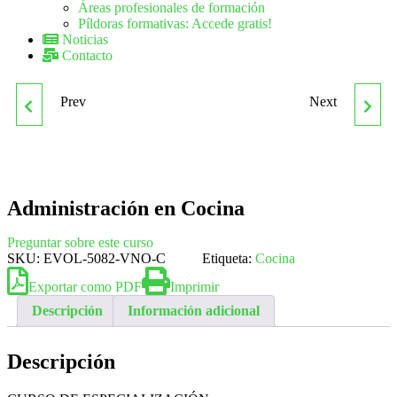
Áreas profesionales de formación
Píldoras formativas: Accede gratis!
Noticias
Contacto
Prev
Next
MF1064_3
MF1090_1 RECEPCIÓN Y
APROVISIONAMIENTO
LAVADO DE SERVICIOS
EN RESTAURACIÓN
DE CATERING
Administración en Cocina
Preguntar sobre este curso
SKU:
EVOL-5082-VNO-C
Etiqueta:
Cocina
Exportar como PDF
Imprimir
Descripción
Información adicional
Descripción