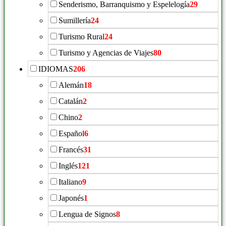
Senderismo, Barranquismo y Espelelogía
29
Sumillería
24
Turismo Rural
24
Turismo y Agencias de Viajes
80
IDIOMAS
206
Alemán
18
Catalán
2
Chino
2
Español
6
Francés
31
Inglés
121
Italiano
9
Japonés
1
Lengua de Signos
8