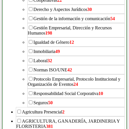
Cooperativas
22
Derecho y Aspectos Jurídicos
30
Gestión de la información y comunicación
54
Gestión Empresarial, Dirección y Recursos
Humanos
198
Igualdad de Género
12
Inmobiliaria
49
Laboral
32
Normas ISO/UNE
42
Protocolo Empresarial, Protocolo Institucional y
Organización de Eventos
24
Responsabilidad Social Corporativa
10
Seguros
50
Agricultura Presencial
2
AGRICULTURA, GANADERÍA, JARDINERIA Y
FLORISTERIA
381