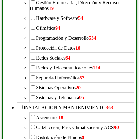
Gestión Empresarial, Dirección y Recursos
Humanos
19
Hardware y Software
54
Ofimática
94
Programación y Desarrollo
534
Protección de Datos
16
Redes Sociales
64
Redes y Telecomunicaciones
124
Seguridad Informática
57
Sistemas Operativos
20
Sistemas y Telemática
95
INSTALACIÓN Y MANTENIMIENTO
363
Ascensores
18
Calefacción, Frio, Climatización y ACS
90
Distribución de Fluidos
9