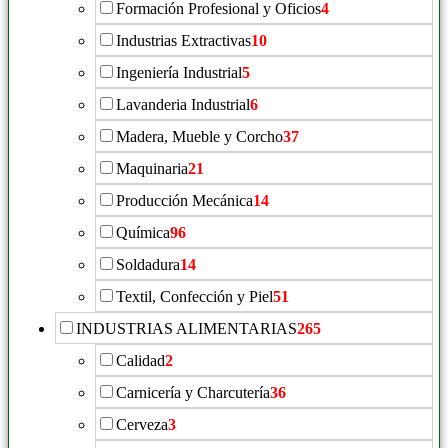
Formación Profesional y Oficios
4
Industrias Extractivas
10
Ingeniería Industrial
5
Lavanderia Industrial
6
Madera, Mueble y Corcho
37
Maquinaria
21
Producción Mecánica
14
Química
96
Soldadura
14
Textil, Confección y Piel
51
INDUSTRIAS ALIMENTARIAS
265
Calidad
2
Carnicería y Charcutería
36
Cerveza
3