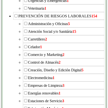
Urgencias y Emergencias
1
Veterinaria
1
PREVENCIÓN DE RIESGOS LABORALES
154
Administración y Oficinas
5
Atención Social y/o Sanitária
15
Carretillero
2
Celador
1
Comercio y Marketing
2
Control de Almacén
2
Creación, Diseño y Edición Digital
5
Electromedicina
1
Empresas de Limpieza
3
Energías renovables
1
Estaciones de Servicio
3