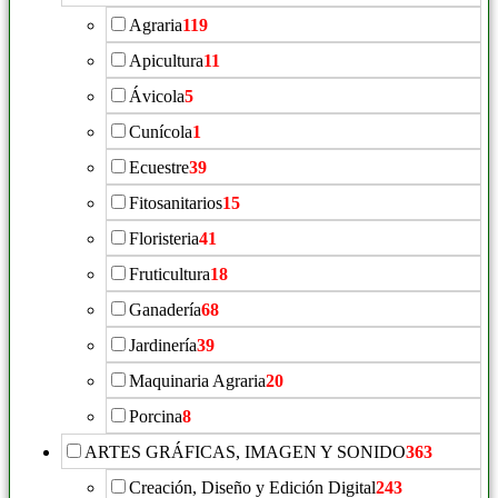
Agraria
119
Apicultura
11
Ávicola
5
Cunícola
1
Ecuestre
39
Fitosanitarios
15
Floristeria
41
Fruticultura
18
Ganadería
68
Jardinería
39
Maquinaria Agraria
20
Porcina
8
ARTES GRÁFICAS, IMAGEN Y SONIDO
363
Creación, Diseño y Edición Digital
243