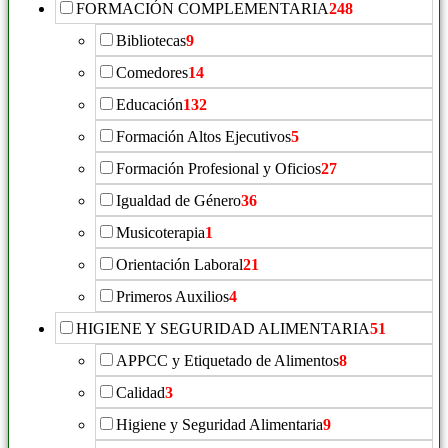
FORMACIÓN COMPLEMENTARIA
248
Bibliotecas
9
Comedores
14
Educación
132
Formación Altos Ejecutivos
5
Formación Profesional y Oficios
27
Igualdad de Género
36
Musicoterapia
1
Orientación Laboral
21
Primeros Auxilios
4
HIGIENE Y SEGURIDAD ALIMENTARIA
51
APPCC y Etiquetado de Alimentos
8
Calidad
3
Higiene y Seguridad Alimentaria
9